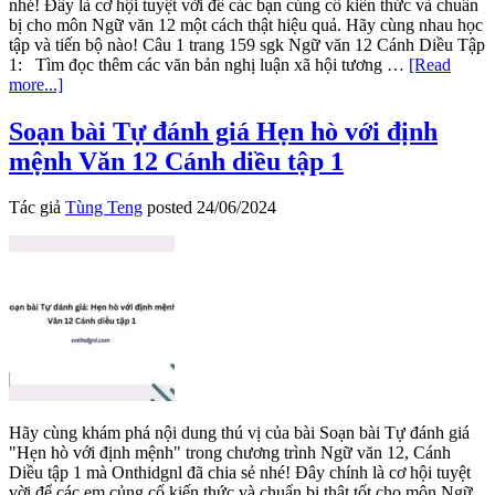
nhé! Đây là cơ hội tuyệt vời để các bạn củng cố kiến thức và chuẩn
bị cho môn Ngữ văn 12 một cách thật hiệu quả. Hãy cùng nhau học
tập và tiến bộ nào! Câu 1 trang 159 sgk Ngữ văn 12 Cánh Diều Tập
1: Tìm đọc thêm các văn bản nghị luận xã hội tương …
[Read
about
more...]
Soạn
bài
Soạn bài Tự đánh giá Hẹn hò với định
Hướng
mệnh Văn 12 Cánh diều tập 1
dẫn
tự
học
Tác giả
Tùng Teng
posted
24/06/2024
trang
158
Văn
12
Cánh
diều
tập
1
Hãy cùng khám phá nội dung thú vị của bài Soạn bài Tự đánh giá
"Hẹn hò với định mệnh" trong chương trình Ngữ văn 12, Cánh
Diều tập 1 mà Onthidgnl đã chia sẻ nhé! Đây chính là cơ hội tuyệt
vời để các em củng cố kiến thức và chuẩn bị thật tốt cho môn Ngữ