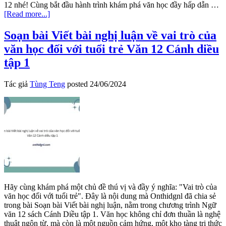
12 nhé! Cùng bắt đầu hành trình khám phá văn học đầy hấp dẫn …
about
[Read more...]
Soạn
bài
Soạn bài Viết bài nghị luận về vai trò của
Nghe
văn học đối với tuổi trẻ Văn 12 Cánh diều
thuyết
trình
tập 1
về
một
Tác giả
Tùng Teng
posted
24/06/2024
vấn
đề
văn
học
Văn
12
Cánh
diều
tập
1
Hãy cùng khám phá một chủ đề thú vị và đầy ý nghĩa: "Vai trò của
văn học đối với tuổi trẻ". Đây là nội dung mà Onthidgnl đã chia sẻ
trong bài Soạn bài Viết bài nghị luận, nằm trong chương trình Ngữ
văn 12 sách Cánh Diều tập 1. Văn học không chỉ đơn thuần là nghệ
thuật ngôn từ, mà còn là một nguồn cảm hứng, một kho tàng tri thức