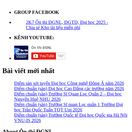
GROUP FACEBOOK
2K7 Ôn thi ĐGNL, ĐGTD, Đại học 2025 -
Chia sẻ Kho tài liệu miễn phí
KÊNH YOUTUBE:
Bài viết mới nhất
Điểm sàn xét tuyển Đại học Công nghệ Đông Á năm 2026
Điểm chuẩn (sàn) Đại học Cao Đẳng các trường năm 2026
Điểm chuẩn (sàn) Trường Sĩ Quan Lục Quân 2 – Đại học
Nguyễn Huệ NHU 2026
Điểm chuẩn (sàn) Trường Sĩ quan Lục quân 1 Trường Đại
học Trần Quốc Tuấn TQT Uni 2026
Điểm chuẩn (sàn) Trường Quốc tế Đại học Quốc gia Hà Nội
VNU-IS 2026
About Ôn thi ĐGNL