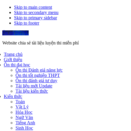
Skip to main content
Skip to secondary menu
Skip to primary sidebar
Skip to footer
Ôn thi ĐGNL
Website chia sẻ tài liệu luyện thi miễn phí
Trang chủ
Giới thiệu
Ôn thi đại học
Ôn thi Đánh giá năng lực
Ôn thi tốt nghiệp THPT
Ôn thi đánh giá tư duy
Tài liệu mới Update
Tài liệu kiến thức
Kiến thức
Toán
Vật Lý
Hóa Học
Ngữ Văn
Tiếng Anh
Sinh Học