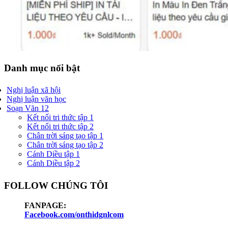
Danh mục nổi bật
Nghị luận xã hội
Nghị luận văn học
Soạn Văn 12
Kết nối tri thức tập 1
Kết nối tri thức tập 2
Chân trời sáng tạo tập 1
Chân trời sáng tạo tập 2
Cánh Diều tập 1
Cánh Diều tập 2
FOLLOW CHÚNG TÔI
FANPAGE:
Facebook.com/onthidgnlcom