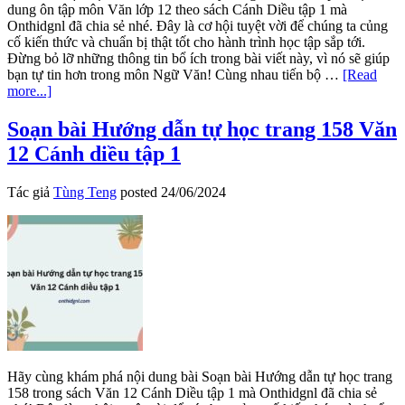
dung ôn tập môn Văn lớp 12 theo sách Cánh Diều tập 1 mà
Onthidgnl đã chia sẻ nhé. Đây là cơ hội tuyệt vời để chúng ta củng
cố kiến thức và chuẩn bị thật tốt cho hành trình học tập sắp tới.
Đừng bỏ lỡ những thông tin bổ ích trong bài viết này, vì nó sẽ giúp
bạn tự tin hơn trong môn Ngữ Văn! Cùng nhau tiến bộ …
[Read
about
more...]
Soạn
bài
Soạn bài Hướng dẫn tự học trang 158 Văn
Nội
12 Cánh diều tập 1
dung
ôn
tập
Tác giả
Tùng Teng
posted
24/06/2024
Văn
12
Cánh
diều
tập
1
Hãy cùng khám phá nội dung bài Soạn bài Hướng dẫn tự học trang
158 trong sách Văn 12 Cánh Diều tập 1 mà Onthidgnl đã chia sẻ