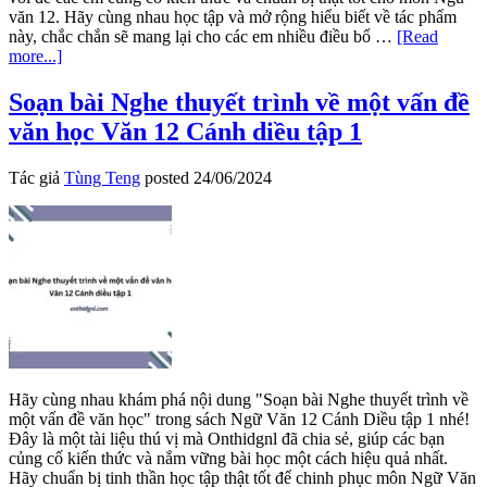
văn 12. Hãy cùng nhau học tập và mở rộng hiểu biết về tác phẩm
này, chắc chắn sẽ mang lại cho các em nhiều điều bổ …
[Read
about
more...]
Soạn
bài
Soạn bài Nghe thuyết trình về một vấn đề
Tự
văn học Văn 12 Cánh diều tập 1
đánh
giá
Hẹn
Tác giả
Tùng Teng
posted
24/06/2024
hò
với
định
mệnh
Văn
12
Cánh
diều
tập
1
Hãy cùng nhau khám phá nội dung "Soạn bài Nghe thuyết trình về
một vấn đề văn học" trong sách Ngữ Văn 12 Cánh Diều tập 1 nhé!
Đây là một tài liệu thú vị mà Onthidgnl đã chia sẻ, giúp các bạn
củng cố kiến thức và nắm vững bài học một cách hiệu quả nhất.
Hãy chuẩn bị tinh thần học tập thật tốt để chinh phục môn Ngữ Văn