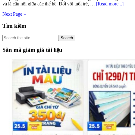
about
và là cầu nối giữa các thế hệ. Đối với tuổi trẻ, …
[Read more...]
Soạn
Next Page »
bài
Viết
Primary
Tìm kiếm
bài
nghị
Sidebar
luận
Search
về
the
vai
site
Săn mã giảm giá tài liệu
trò
...
của
văn
học
đối
với
tuổi
trẻ
Văn
12
Cánh
diều
tập
1