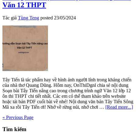
Văn 12 THPT
ảnh
đoàn
quân
Tác giả
Tùng Teng
posted
23/05/2024
Tây
Tiến
và
Việt
Bắc
Tây Tiến là tác phẩm hay về hình ảnh người lính trong kháng chiến
của nhà thơ Quang Dũng. Hôm nay, OnThiDgnl chia sẻ nội dung
Soạn bài Tây Tiến nâng cao trong chương trình ngữ Văn 12 lớp 12
ôn thi THPT chi tiết nhất. Các em có thể tham khảo trên website
hoặc tải bản PDF cuối bài về nhé! Nội dung văn bản Tây Tiến Sông
a
Mã xa rồi Tây Tiến ơi! Nhớ về rừng núi, nhớ chơi …
[Read more...]
H
« Previous Page
d
S
Primary
Tìm kiếm
b
T