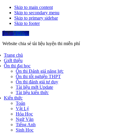
Skip to main content
Skip to secondary menu
Skip to primary sidebar
Skip to footer
Ôn thi ĐGNL
Website chia sẻ tài liệu luyện thi miễn phí
Trang chủ
Giới thiệu
Ôn thi đại học
Ôn thi Đánh giá năng lực
Ôn thi tốt nghiệp THPT
Ôn thi đánh giá tư duy
Tài liệu mới Update
Tài liệu kiến thức
Kiến thức
Toán
Vật Lý
Hóa Học
Ngữ Văn
Tiếng Anh
Sinh Học