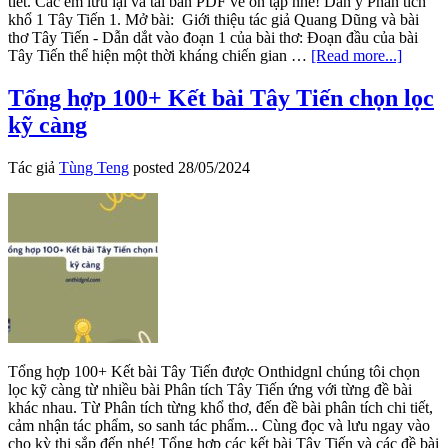
tiết. Các em lưu lại và tải bản PDF về ôn tập nhé! Dàn ý Phân tích
khổ 1 Tây Tiến 1. Mở bài: Giới thiệu tác giả Quang Dũng và bài
thơ Tây Tiến - Dẫn dắt vào đoạn 1 của bài thơ: Đoạn đầu của bài
about
Tây Tiến thể hiện một thời kháng chiến gian …
[Read more...]
Phân
tích
Tổng hợp 100+ Kết bài Tây Tiến chọn lọc
khổ
kỹ càng
1
Tây
Tiến
Tác giả
Tùng Teng
posted
28/05/2024
Tổng hợp 100+ Kết bài Tây Tiến được Onthidgnl chúng tôi chọn
lọc kỹ càng từ nhiều bài Phân tích Tây Tiến ứng với từng đề bài
khác nhau. Từ Phân tích từng khổ thơ, đến đề bài phân tích chi tiết,
cảm nhận tác phẩm, so sanh tác phẩm... Cùng đọc và lưu ngay vào
cho kỳ thi sắp đến nhé! Tổng hợp các kết bài Tây Tiến và các đề bài