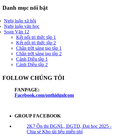
Danh mục nổi bật
Nghị luận xã hội
Nghị luận văn học
Soạn Văn 12
Kết nối tri thức tập 1
Kết nối tri thức tập 2
Chân trời sáng tạo tập 1
Chân trời sáng tạo tập 2
Cánh Diều tập 1
Cánh Diều tập 2
FOLLOW CHÚNG TÔI
FANPAGE:
Facebook.com/onthidgnlcom
GROUP FACEBOOK
2K7 Ôn thi ĐGNL, ĐGTD, Đại học 2025 -
Chia sẻ Kho tài liệu miễn phí