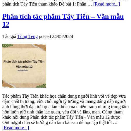
about
phân tích Tây Tiến tham khảo Đề bài 1: Phân …
[Read more...]
Tổng
hợp
Phân tích tác phẩm Tây Tiến – Văn mẫu
100+
12
Kết
bài
Tây
Tác giả
Tùng Teng
posted
24/05/2024
Tiến
chọn
lọc
kỹ
càng
Tác phẩm Tây Tiến khắc họa chân dung người lính với vẻ đẹp vừa
đậm chất bi tráng, vừa chói ngời lý tưởng và mang dáng dấp người
anh hùng thời đại; trải qua tàn khốc của chiến tranh nhưng trong tâm
hồn luôn giữ tinh thần lạc quan, yêu đời và lãng mạn. Cùng tham
khảo nội dung Phân tích tác phẩm Tây Tiến - Văn mẫu 12 được
Onthidgnl chia sẻ hướng dẫn làm bài sau để học tập thật tốt …
about
[Read more...]