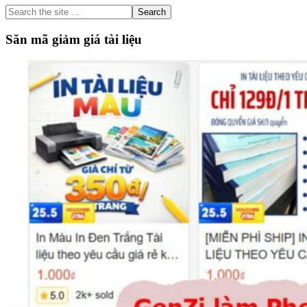
Sidebar
T
Search
n
the
c
site
Săn mã giảm giá tài liệu
–
...
V
1
T