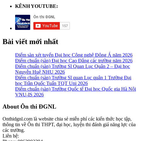
KÊNH YOUTUBE:
Bài viết mới nhất
Điểm sàn xét tuyển Đại học Công nghệ Đông Á năm 2026
Điểm chuẩn (sàn) Đại học Cao Đẳng các trường năm 2026
Điểm chuẩn (sàn) Trường Sĩ Quan Lục Quân 2 – Đại học
Nguyễn Huệ NHU 2026
Điểm chuẩn (sàn) Trường Sĩ quan Lục quân 1 Trường Đại
học Trần Quốc Tuấn TQT Uni 2026
Điểm chuẩn (sàn) Trường Quốc tế Đại học Quốc gia Hà Nội
VNU-IS 2026
Footer
About Ôn thi ĐGNL
Onthidgnl.com là website chia sẻ miễn phí các kiến thức học tập,
thông tin về Ôn thi THPT, đại học, luyện thi đánh giá năng lực của
các trường.
Liên hệ: