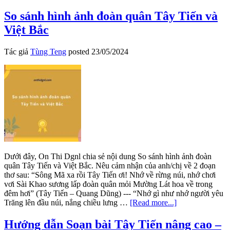
Phân
tích
So sánh hình ảnh đoàn quân Tây Tiến và
tác
Việt Bắc
phẩm
Tây
Tiến
Tác giả
Tùng Teng
posted
23/05/2024
–
Văn
mẫu
12
Dưới đây, On Thi Dgnl chia sẻ nội dung So sánh hình ảnh đoàn
quân Tây Tiến và Việt Bắc. Nêu cảm nhận của anh/chị về 2 đoạn
thơ sau: “Sông Mã xa rồi Tây Tiến ơi! Nhớ về rừng núi, nhớ chơi
vơi Sài Khao sương lấp đoàn quân mỏi Mường Lát hoa về trong
đêm hơi” (Tây Tiến – Quang Dũng) --- “Nhớ gì như nhớ người yêu
about
Trăng lên đầu núi, nắng chiều lưng …
[Read more...]
So
sánh
Hướng dẫn Soạn bài Tây Tiến nâng cao –
hình