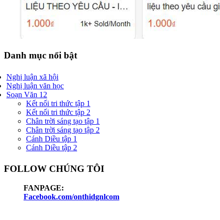
Danh mục nổi bật
Nghị luận xã hội
Nghị luận văn học
Soạn Văn 12
Kết nối tri thức tập 1
Kết nối tri thức tập 2
Chân trời sáng tạo tập 1
Chân trời sáng tạo tập 2
Cánh Diều tập 1
Cánh Diều tập 2
FOLLOW CHÚNG TÔI
FANPAGE:
Facebook.com/onthidgnlcom