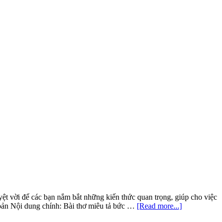
ệt vời để các bạn nắm bắt những kiến thức quan trọng, giúp cho việc
about
 bản Nội dung chính: Bài thơ miêu tả bức …
[Read more...]
Soạn