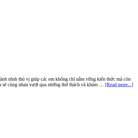
bài
Ngõ
Tràng
An
Văn
12
Chân
trời
sáng
tạo
tập
1
ành trình thú vị giúp các em không chỉ nắm vững kiến thức mà còn
ab
g ta sẽ cùng nhau vượt qua những thử thách và khám …
[Read more...]
So
bà
N
ch
đư
hà
qu
V
12