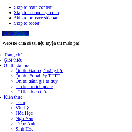
Skip to main content
Skip to secondary menu
Skip to primary sidebar
Skip to footer
Ôn thi ĐGNL
Website chia sẻ tài liệu luyện thi miễn phí
Trang chủ
Giới thiệu
Ôn thi đại học
Ôn thi Đánh giá năng lực
Ôn thi tốt nghiệp THPT
Ôn thi đánh giá tư duy
Tài liệu mới Update
Tài liệu kiến thức
Kiến thức
Toán
Vật Lý
Hóa Học
Ngữ Văn
Tiếng Anh
Sinh Học