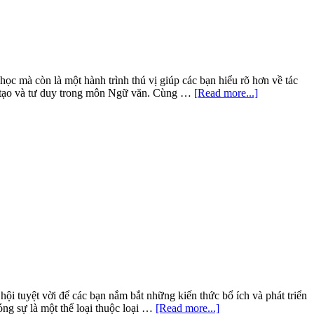
Ch
trờ
sá
tạ
tậ
1
ọc mà còn là một hành trình thú vị giúp các bạn hiểu rõ hơn về tác
about
ng tạo và tư duy trong môn Ngữ văn. Cùng …
[Read more...]
Soạn
bài
Con
gà
thờ
Văn
12
Chân
trời
sáng
tạo
tập
1
ội tuyệt vời để các bạn nắm bắt những kiến thức bổ ích và phát triển
about
ng sự là một thể loại thuộc loại …
[Read more...]