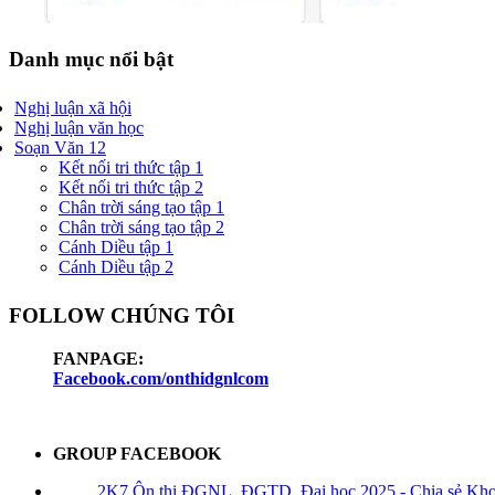
Danh mục nổi bật
Nghị luận xã hội
Nghị luận văn học
Soạn Văn 12
Kết nối tri thức tập 1
Kết nối tri thức tập 2
Chân trời sáng tạo tập 1
Chân trời sáng tạo tập 2
Cánh Diều tập 1
Cánh Diều tập 2
FOLLOW CHÚNG TÔI
FANPAGE:
Facebook.com/onthidgnlcom
GROUP FACEBOOK
2K7 Ôn thi ĐGNL, ĐGTD, Đại học 2025 - Chia sẻ Kho t