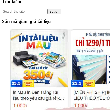
Primary
Tìm kiếm
Sidebar
Search
the
site
Săn mã giảm giá tài liệu
...