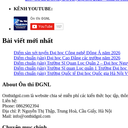
KÊNH YOUTUBE:
Bài viết mới nhất
Điểm sàn xét tuyển Đại học Công nghệ Đông Á năm 2026
Điểm chuẩn (sàn) Đại học Cao Đẳng các trường năm 2026
Điểm chuẩn (sàn) Trường Sĩ Quan Lục Quân 2 – Đại học N
Điểm chuẩn (sàn) Trường Sĩ quan Lục quân 1 Trường Đại họ
Điểm chuẩn (sàn) Trường Quốc tế Đại học Quốc gia Hà Nội
Footer
About Ôn thi ĐGNL
Onthidgnl.com là website chia sẻ miễn phí các kiến thức học tập, thô
Liên hệ:
Phone: 0862902394
Địa chỉ: P. Nguyễn Thị Thập, Trung Hoà, Cầu Giấy, Hà Nội
Mail: info@onthidgnl.com
Chuyên mục chính