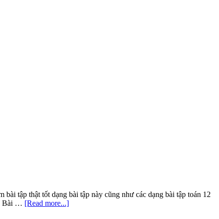
m bài tập thật tốt dạng bài tập này cũng như các dạng bài tập toán 12
about
về Bài …
[Read more...]
Bài