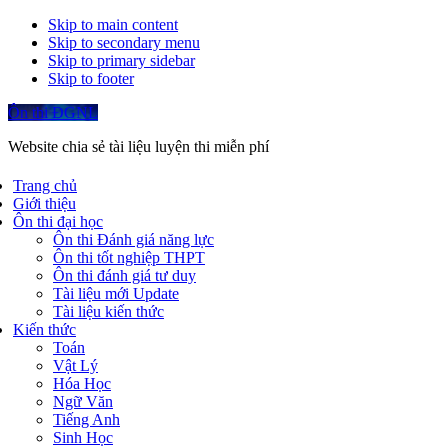
Skip to main content
Skip to secondary menu
Skip to primary sidebar
Skip to footer
Ôn thi ĐGNL
Website chia sẻ tài liệu luyện thi miễn phí
Trang chủ
Giới thiệu
Ôn thi đại học
Ôn thi Đánh giá năng lực
Ôn thi tốt nghiệp THPT
Ôn thi đánh giá tư duy
Tài liệu mới Update
Tài liệu kiến thức
Kiến thức
Toán
Vật Lý
Hóa Học
Ngữ Văn
Tiếng Anh
Sinh Học