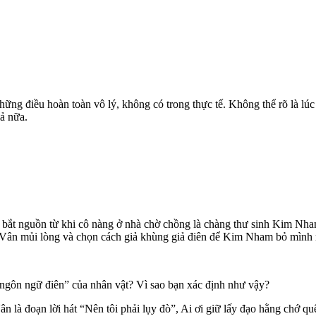
ững điều hoàn toàn vô lý, không có trong thực tế. Không thể rõ là lú
iả nữa.
bắt nguồn từ khi cô nàng ở nhà chờ chồng là chàng thư sinh Kim Nham
 Vân mủi lòng và chọn cách giả khùng giả điên để Kim Nham bỏ mình r
 “ngôn ngữ điên” của nhân vật? Vì sao bạn xác định như vậy?
ân là đoạn lời hát “Nên tôi phải lụy đò”, Ai ơi giữ lấy đạo hằng chớ 