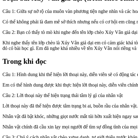
Câu 1: Giữa sự nở rộ của muôn vàn phương tiện nghe nhìn và các hoạt
Có thể không phải là đam mê sở thích nhưng nếu có cơ hội em cũng m
Câu 2: Bạn có thấy tò mò khi nghe đến tên lớp chèo Xúy Vân giả dạ
Khi nghe thấy tên lớp chèo là Xúy Vân giả dại em có cảm giác khá t
đó có bài học gì. Em đã nghe khá nhiều về tên Xúy Vân nói riêng và
Trong khi đọc
Câu 1: Hình dung khi thể hiện lời thoại này, diễn viên sẽ có động tá
Em có thể hình dung được khi thực hiện lời thoại này, diễn viên chí
Câu 2: Lời thoại này thể hiện trạng thái tâm lý gì của nhân vật
Lời thoại này đã thể hiện được tâm trạng bi ai, buồn rầu của nhân vật.
Nhân vật đã bật khóc, những giọt nước mắt tủi hờn xuất hiện ngay sau
Nhân vật chính đã cầu xin lạy mọi người để tìm sự đồng tình của m
Câu 3: Chú ý cách nhân vật chèo xưng danh, tự giới thiệu trước khán