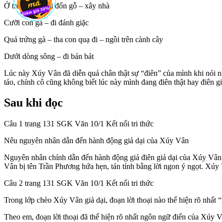
Ở trên biển – đi đốn gỗ – xây nhà
Cưỡi con gà – đi đánh giặc
Quả trứng gà – tha con quạ đi – ngồi trên cành cây
Dưới dòng sông – đi bán bát
Lúc này Xúy Vân đã diễn quá chân thật sự “điên” của mình khi nói nh
táo, chính cô cũng không biết lúc này mình đang điên thật hay điên g
Sau khi đọc
Câu 1 trang 131 SGK Văn 10/1 Kết nối tri thức
Nêu nguyên nhân dẫn đến hành động giả dại của Xúy Vân
Nguyên nhân chính dẫn đến hành động giả điên giả dại của Xúy Vân 
Vân bị tên Trần Phương hứa hẹn, tán tỉnh bằng lời ngon ý ngọt. Xúy
Câu 2 trang 131 SGK Văn 10/1 Kết nối tri thức
Trong lớp chèo Xúy Vân giả dại, đoạn lời thoại nào thể hiện rõ nhất
Theo em, đoạn lời thoại đã thể hiện rõ nhất ngôn ngữ điển của Xúy V