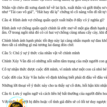
Nhân vật chèo đã xưng danh kể về lai lịch, xuất thân và giới thiệu s
như “Tài cao vô giá”, “Hát hay đã lạ” chứng tỏ cô nàng vốn dĩ rất tự t
Câu 4: Hình ảnh vợ chồng quấn quýt xuất hiện ở đây có ý nghĩa gì?
Hình ảnh vợ chồng quấn quýt chính là ước mơ về một gia đình hạnh p
ấm. Ở trong ngôi nhà đó có có hai vợ chồng cùng nhau cấy cày, khi đ
Chính hình ảnh hạnh phúc tốt đẹp này lại càng nhấn mạnh sự đau khổ 
theo tất cả những gì mà tương lai đang đón chờ.
Câu 5: Chú ý sự ý thức của nhân vật về chính mình
Chính Xúy Vân đã có những nỗi niềm tâm trạng của một người con gái
Cô tự nhận thức được cuộc đời mình, ví mình như một con cá nhỏ bé 
Cuộc đời của Xúy Vân luôn vô định không biết phải đi đâu về đâu và 
Những lời thoại về ý thức này cho ta thấy sự cô đơn, hối hận khi nh
Câu 6: Lưu ý ngôn ngữ và cách liên hệ bất thường của người điên ho
Với những người bị điên hoặc cố tình giả điên sẽ có lối tư duy ngượ