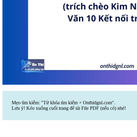
Mẹo tìm kiếm: "Từ khóa tìm kiếm + Onthidgnl.com".
Lưu ý! Kéo xuống cuối trang để tải File PDF (nếu có) nhé!