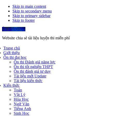
Skip to main content
Skip to secondary menu
Skip to primary sidebar
Skip to footer
Ôn thi ĐGNL
Website chia sẻ tài liệu luyện thi miễn phí
Trang chủ
Giới thiệu
Ôn thi đại học
Ôn thi Đánh giá năng lực
Ôn thi tốt nghiệp THPT
Ôn thi đánh giá tư duy
Tài liệu mới Update
Tài liệu kiến thức
Kiến thức
Toán
Vật Lý
Hóa Học
Ngữ Văn
Tiếng Anh
Sinh Học