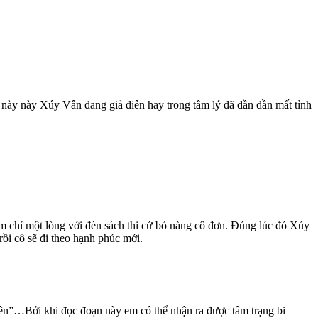
c này này Xúy Vân đang giả điên hay trong tâm lý đã dần dần mất tỉnh
 chỉ một lòng với đèn sách thi cử bỏ nàng cô đơn. Đúng lúc đó Xúy
ồi cô sẽ đi theo hạnh phúc mới.
quên”…Bởi khi đọc đoạn này em có thể nhận ra được tâm trạng bi