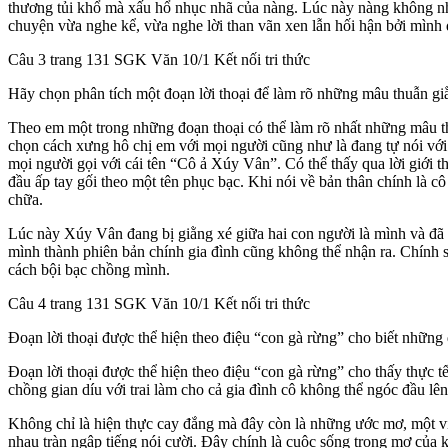
thương tủi khổ mà xấu hổ nhục nhã của nàng. Lúc này nàng không nh
chuyện vừa nghe kể, vừa nghe lời than vãn xen lẫn hối hận bởi mìn
Câu 3 trang 131 SGK Văn 10/1 Kết nối tri thức
Hãy chọn phân tích một đoạn lời thoại để làm rõ những mâu thuẫn gi
Theo em một trong những đoạn thoại có thể làm rõ nhất những mâu t
chọn cách xưng hô chị em với mọi người cũng như là đang tự nói với 
mọi người gọi với cái tên “Cô ả Xúy Vân”. Có thể thấy qua lời giới th
đầu ấp tay gối theo một tên phục bạc. Khi nói về bản thân chính là c
chữa.
Lúc này Xúy Vân đang bị giằng xé giữa hai con người là mình và đã t
mình thành phiên bản chính gia đình cũng không thể nhận ra. Chính 
cách bội bạc chồng mình.
Câu 4 trang 131 SGK Văn 10/1 Kết nối tri thức
Đoạn lời thoại được thể hiện theo điệu “con gà rừng” cho biết nhữ
Đoạn lời thoại được thể hiện theo điệu “con gà rừng” cho thấy thực t
chồng gian díu với trai làm cho cả gia đình cô không thể ngóc đầu lê
Không chỉ là hiện thực cay đắng mà đây còn là những ước mơ, một v
nhau tràn ngập tiếng nói cười. Đây chính là cuộc sống trong mơ của 