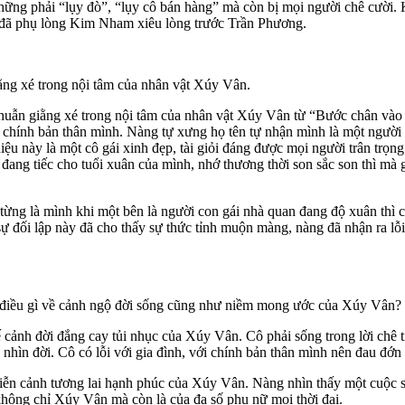
ững phải “lụy đò”, “lụy cô bán hàng” mà còn bị mọi người chê cười. 
h đã phụ lòng Kim Nham xiêu lòng trước Trần Phương.
ằng xé trong nội tâm của nhân vật Xúy Vân.
huẫn giằng xé trong nội tâm của nhân vật Xúy Vân từ “Bước chân vào 
chính bản thân mình. Nàng tự xưng họ tên tự nhận mình là một người c
iệu này là một cô gái xinh đẹp, tài giỏi đáng được mọi người trân trọng
ô đang tiếc cho tuổi xuân của mình, nhớ thương thời son sắc son thì mà
ừng là mình khi một bên là người con gái nhà quan đang độ xuân thì có
sự đối lập này đã cho thấy sự thức tỉnh muộn màng, nàng đã nhận ra l
ng điều gì về cảnh ngộ đời sống cũng như niềm mong ước của Xúy Vân?
ế cảnh đời đắng cay tủi nhục của Xúy Vân. Cô phải sống trong lời chê 
n nhìn đời. Cô có lỗi với gia đình, với chính bản thân mình nên đau đớ
iễn cảnh tương lai hạnh phúc của Xúy Vân. Nàng nhìn thấy một cuộc 
không chỉ Xúy Vân mà còn là của đa số phụ nữ mọi thời đại.