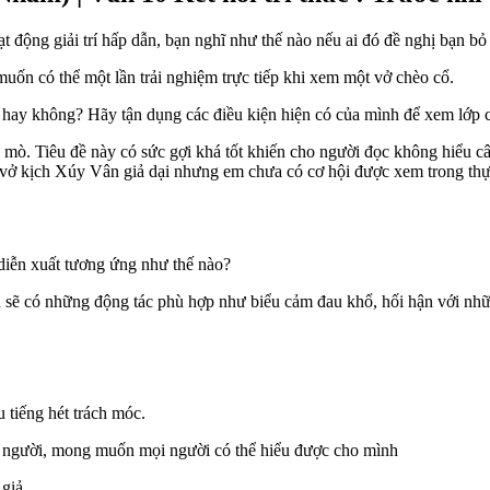
 động giải trí hấp dẫn, bạn nghĩ như thế nào nếu ai đó đề nghị bạn bỏ
uốn có thể một lần trải nghiệm trực tiếp khi xem một vở chèo cổ.
i hay không? Hãy tận dụng các điều kiện hiện có của mình để xem lớ
ò mò. Tiêu đề này có sức gợi khá tốt khiến cho người đọc không hiểu 
 vở kịch Xúy Vân giả dại nhưng em chưa có cơ hội được xem trong thự
c diễn xuất tương ứng như thế nào?
nh sẽ có những động tác phù hợp như biểu cảm đau khổ, hối hận với nh
 tiếng hét trách móc.
ọi người, mong muốn mọi người có thể hiểu được cho mình
 giả