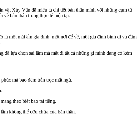
Nhân vật Xúy Vân đã miêu tả chi tiết bản thân mình với những cụm từ
 về bản thân trong thực tế hiện tại.
là một mái ấm gia đình, một nơi để về, một gia đình bình dị và đầm
.
ng đã lựa chọn sai lầm mà mất đi tất cả những gì mình đang có kèm
h phúc mà bao đêm trằn trọc mất ngủ.
n.
ang theo biết bao tai tiếng.
i lầm không thể cứu chữa của bản thân.