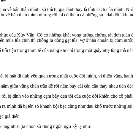
ơ qua về bản thân mình, sở thích, gia cảnh hay là tính cách của mình. 
in về bản thân mình nhưng rồi lại có thêm cả những sự “dại dột” khi nói
húc của Xúy Vân. Cô có những khát vọng tưởng chừng rất đơn giản đó 
ến mùa lúa chín thì chồng ra đồng gặt lúa, vợ ở nhà chuẩn bị cơm nước
hối hận trong thực tế của nàng khi chỉ trong một giây nhẹ lòng mà nà
 bị mất đi tình yêu quan trọng nhất cuộc đời mình, vì thiếu vắng hạn
nằm giữa vũng chân trâu để rồi năm bảy cái cần câu thay nhau tiến đế
rồi bị dính vào những cạm bẫy đen tối của cuộc đời khiến cho cô phải m
ận ra mình đã bị tên sở khanh bội bạc cũng như đau khổ trước những sa
ặc giả điên
c cũng như lựa chọn sử dụng ngôn ngữ kỳ lạ như: