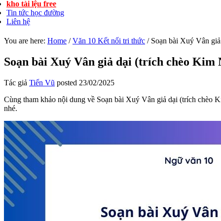
kho tài lệu free
Tin tức học đường
Liên hệ
You are here:
Home
/
Văn 10 Kết nối tri thức
/
Soạn bài Xuý Vân giả d
Soạn bài Xuý Vân giả dại (trích chèo Kim 
Tác giả
Tiến Vũ
posted
23/02/2025
Cùng tham khảo nội dung về Soạn bài Xuý Vân giả dại (trích chèo K
nhé.