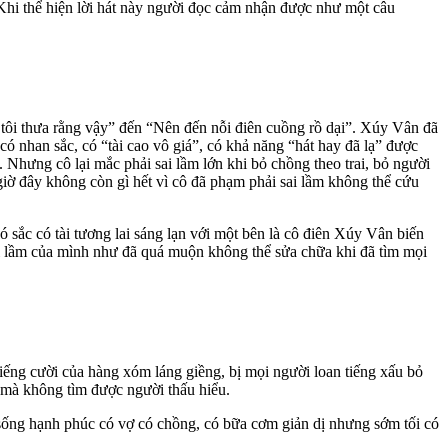
Khi thể hiện lời hát này người đọc cảm nhận được như một câu
tôi thưa rằng vậy” đến “Nên đến nỗi điên cuồng rồ dại”. Xúy Vân đã
ó nhan sắc, có “tài cao vô giá”, có khả năng “hát hay đã lạ” được
. Nhưng cô lại mắc phải sai lầm lớn khi bỏ chồng theo trai, bỏ người
 giờ đây không còn gì hết vì cô đã phạm phải sai lầm không thể cứu
 sắc có tài tương lai sáng lạn với một bên là cô điên Xúy Vân biến
ỗi lầm của mình như đã quá muộn không thể sửa chữa khi đã tìm mọi
tiếng cười của hàng xóm láng giềng, bị mọi người loan tiếng xấu bỏ
n mà không tìm được người thấu hiểu.
sống hạnh phúc có vợ có chồng, có bữa cơm giản dị nhưng sớm tối có