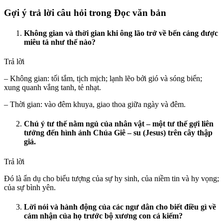
Gợi ý trả lời câu hỏi trong Đọc văn bản
Không gian và thời gian khi ông lão trở về bến cảng được
miêu tả như thế nào?
Trả lời
– Không gian: tối tắm, tịch mịch; lạnh lẽo bởi gió và sóng biển;
xung quanh vắng tanh, tẻ nhạt.
– Thời gian: vào đêm khuya, giao thoa giữa ngày và đêm.
Chú ý tư thế nằm ngủ của nhân vật – một tư thế gợi liên
tưởng đến hình ảnh Chúa Giê – su (Jesus) trên cây thập
giá.
Trả lời
Đó là ẩn dụ cho biểu tượng của sự hy sinh, của niềm tin và hy vọng;
của sự bình yên.
Lời nói và hành động của các ngư dân cho biết điều gì về
cảm nhận của họ trước bộ xương con cá kiếm?