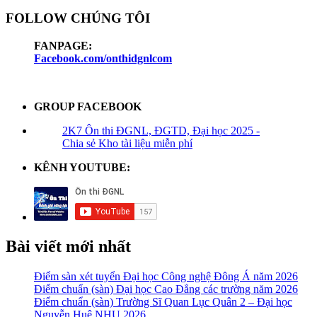
FOLLOW CHÚNG TÔI
FANPAGE:
Facebook.com/onthidgnlcom
GROUP FACEBOOK
2K7 Ôn thi ĐGNL, ĐGTD, Đại học 2025 -
Chia sẻ Kho tài liệu miễn phí
KÊNH YOUTUBE:
Bài viết mới nhất
Điểm sàn xét tuyển Đại học Công nghệ Đông Á năm 2026
Điểm chuẩn (sàn) Đại học Cao Đẳng các trường năm 2026
Điểm chuẩn (sàn) Trường Sĩ Quan Lục Quân 2 – Đại học
Nguyễn Huệ NHU 2026