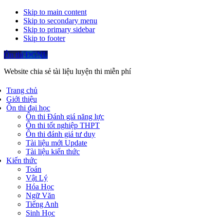
Skip to main content
Skip to secondary menu
Skip to primary sidebar
Skip to footer
Ôn thi ĐGNL
Website chia sẻ tài liệu luyện thi miễn phí
Trang chủ
Giới thiệu
Ôn thi đại học
Ôn thi Đánh giá năng lực
Ôn thi tốt nghiệp THPT
Ôn thi đánh giá tư duy
Tài liệu mới Update
Tài liệu kiến thức
Kiến thức
Toán
Vật Lý
Hóa Học
Ngữ Văn
Tiếng Anh
Sinh Học