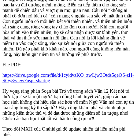
bao la và đại dương mênh mông. Biển cả tiếp thêm cho ông sức
mạnh để chiến đấu và vượt qua mọi gian nan. Câu nói “không ai
phải cô đơn nơi biển cả” còn mang ý nghĩa sâu sắc về mặt tinh thần.
Con người luôn có mối liên kết với thiên nhiên, và thiên nhiên luôn
sẵn sàng dang rộng vòng tay chào đón con người. Khi con người
hòa mình vào thiên nhiên, họ sẽ cảm nhận được sự bình yên, thư
thái và tìm thấy sức mạnh nội tâm. Câu nói là lời khẳng định về
niềm tin vào cuộc sống, vào sự kết nối giữa con người và thiên
nhiên. Dù gặp phải khó khăn nào, con người cũng không nên nản
lòng, hãy luôn giữ niềm tin và hướng về phía trước.
File PDF:
https://drive.google.com/file/d/1cyidvzKQ_zwLjw3Qtds5qeQS-zH-
SOy8/view?usp=sharing
Hy vọng rằng phần Soạn bài Trở về trong sách Văn 12 Kết nối tri
thức tập 2 sẽ là một người bạn đồng hành tuyệt vời, giúp các bạn
học sinh không chỉ hiểu sâu sắc hơn về môn Ngữ Văn mà còn tự tin
tỏa sáng trong kỳ thi sắp tới! Hãy cùng khám phá và chinh phục
những kiến thức thú vị để đạt được những điểm số ấn tượng nhé!
Chúc các bạn học thật tốt và thành công rực rỡ!
Theo dõi MXH của Onthidgnl để update nhiều tài liệu miễn phí
nhé: