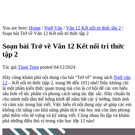
You are here:
Home
/
Ngữ Văn
/
Văn 12 Kết nối tri thức tập 2
/
Soạn bài Trở về Văn 12 Kết nối tri thức tập 2
Soạn bài Trở về Văn 12 Kết nối tri thức
tập 2
Tác giả
Tùng Teng
posted
04/12/2024
Hãy cùng khám phá nội dung của bài “Trở về” trong sách
Ngữ văn
12
– Kết nối tri thức (tập 2, trang 96 đến 101) nhé! Đây không chỉ
là một phần kiến thức quan trọng mà còn là cơ hội để các em hiểu
sâu hơn về tác phẩm và phong cách sáng tác đặc sắc. Hãy chuẩn bị
cho mình một tâm thế hứng khởi để nắm bắt các ý tưởng, hình ảnh
và cảm xúc trong bài viết. Việc hiểu rõ nội dung này sẽ giúp các em
không chỉ nâng cao khả năng phân tích văn học mà còn làm phong
phú thêm vốn từ vựng và kỹ năng viết. Cùng nhau ôn tập và khám
phá những điều thú vị trong văn học lớp 12 nào!