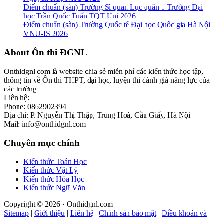
Điểm chuẩn (sàn) Trường Sĩ quan Lục quân 1 Trường Đại
học Trần Quốc Tuấn TQT Uni 2026
Điểm chuẩn (sàn) Trường Quốc tế Đại học Quốc gia Hà Nội
VNU-IS 2026
Footer
About Ôn thi ĐGNL
Onthidgnl.com là website chia sẻ miễn phí các kiến thức học tập,
thông tin về Ôn thi THPT, đại học, luyện thi đánh giá năng lực của
các trường.
Liên hệ:
Phone: 0862902394
Địa chỉ: P. Nguyễn Thị Thập, Trung Hoà, Cầu Giấy, Hà Nội
Mail: info@onthidgnl.com
Chuyên mục chính
Kiến thức Toán Học
Kiến thức Vật Lý
Kiến thức Hóa Học
Kiến thức Ngữ Văn
Copyright © 2026 · Onthidgnl.com
Sitemap
|
Giới thiệu
|
Liên hệ
|
Chính sản bảo mật
|
Điều khoản và