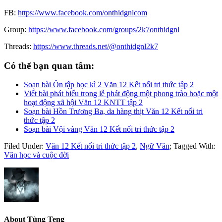
FB:
https://www.facebook.com/onthidgnlcom
Group:
https://www.facebook.com/groups/2k7onthidgnl
Threads:
https://www.threads.net/@onthidgnl2k7
Có thể bạn quan tâm:
Soạn bài Ôn tập học kì 2 Văn 12 Kết nối tri thức tập 2
Viết bài phát biểu trong lễ phát động một phong trào hoặc một
hoạt động xã hội Văn 12 KNTT tập 2
Soạn bài Hồn Trương Ba, da hàng thịt Văn 12 Kết nối tri
thức tập 2
Soạn bài Vội vàng Văn 12 Kết nối tri thức tập 2
Filed Under:
Văn 12 Kết nối tri thức tập 2
,
Ngữ Văn
;
Tagged With:
Văn học và cuộc đời
About
Tùng Teng