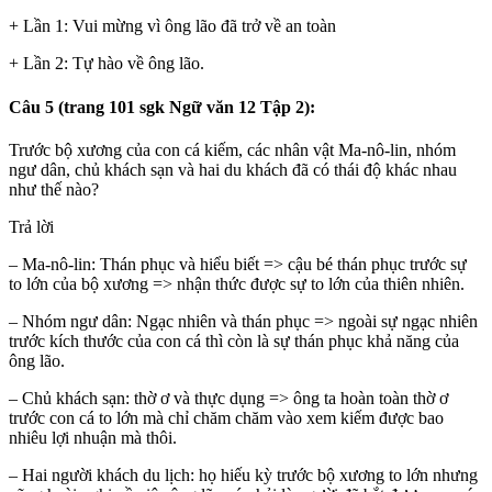
+ Lần 1: Vui mừng vì ông lão đã trở về an toàn
+ Lần 2: Tự hào về ông lão.
Câu 5 (trang 101 sgk Ngữ văn 12 Tập 2):
Trước bộ xương của con cá kiếm, các nhân vật Ma-nô-lin, nhóm
ngư dân, chủ khách sạn và hai du khách đã có thái độ khác nhau
như thế nào?
Trả lời
– Ma-nô-lin: Thán phục và hiểu biết => cậu bé thán phục trước sự
to lớn của bộ xương => nhận thức được sự to lớn của thiên nhiên.
– Nhóm ngư dân: Ngạc nhiên và thán phục => ngoài sự ngạc nhiên
trước kích thước của con cá thì còn là sự thán phục khả năng của
ông lão.
– Chủ khách sạn: thờ ơ và thực dụng => ông ta hoàn toàn thờ ơ
trước con cá to lớn mà chỉ chăm chăm vào xem kiếm được bao
nhiêu lợi nhuận mà thôi.
– Hai người khách du lịch: họ hiếu kỳ trước bộ xương to lớn nhưng