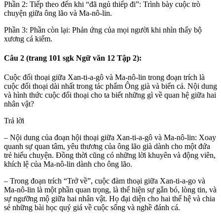
Phần 2: Tiếp theo đến khi “đã ngủ thiếp đi”: Trình bày cuộc trò
chuyện giữa ông lão và Ma-nô-lin.
Phần 3: Phần còn lại: Phản ứng của mọi người khi nhìn thấy bộ
xương cá kiếm.
Câu 2 (trang 101 sgk Ngữ văn 12 Tập 2):
Cuộc đối thoại giữa Xan-ti-a-gô và Ma-nô-lin trong đoạn trích là
cuộc đối thoại dài nhất trong tác phẩm Ông già và biển cả. Nội dung
và hình thức cuộc đối thoại cho ta biết những gì về quan hệ giữa hai
nhân vật?
Trả lời
– Nội dung của đoạn hội thoại giữa Xan-ti-a-gô và Ma-nô-lin: Xoay
quanh sự quan tâm, yêu thương của ông lão già dành cho một đứa
trẻ hiểu chuyện. Đồng thời cũng có những lời khuyên và động viên,
khích lệ của Ma-nô-lin dành cho ông lão.
– Trong đoạn trích “Trở về”, cuộc đàm thoại giữa Xan-ti-a-go và
Ma-nô-lin là một phần quan trọng, là thể hiện sự gắn bó, lòng tin, và
sự ngưỡng mộ giữa hai nhân vật. Họ đại diện cho hai thế hệ và chia
sẻ những bài học quý giá về cuộc sống và nghề đánh cá.