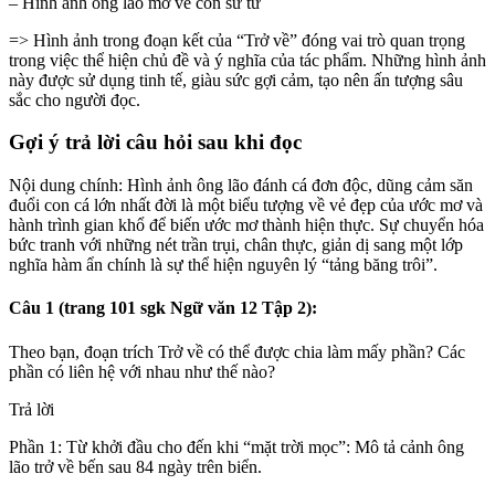
– Hình ảnh ông lão mơ về con sư tử
=> Hình ảnh trong đoạn kết của “Trở về” đóng vai trò quan trọng
trong việc thể hiện chủ đề và ý nghĩa của tác phẩm. Những hình ảnh
này được sử dụng tinh tế, giàu sức gợi cảm, tạo nên ấn tượng sâu
sắc cho người đọc.
Gợi ý trả lời câu hỏi sau khi đọc
Nội dung chính: Hình ảnh ông lão đánh cá đơn độc, dũng cảm săn
đuổi con cá lớn nhất đời là một biểu tượng về vẻ đẹp của ước mơ và
hành trình gian khổ để biến ước mơ thành hiện thực. Sự chuyển hóa
bức tranh với những nét trần trụi, chân thực, giản dị sang một lớp
nghĩa hàm ẩn chính là sự thể hiện nguyên lý “tảng băng trôi”.
Câu 1 (trang 101 sgk Ngữ văn 12 Tập 2):
Theo bạn, đoạn trích Trở về có thể được chia làm mấy phần? Các
phần có liên hệ với nhau như thế nào?
Trả lời
Phần 1: Từ khởi đầu cho đến khi “mặt trời mọc”: Mô tả cảnh ông
lão trở về bến sau 84 ngày trên biển.