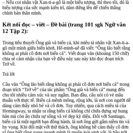
– Nếu coi nhân vật Xan-ti-a-gô là một biểu tượng, thì theo tôi, đó là
biểu tượng của sức mạnh kiên trì, dám đứng lên để chiến thắng
chính bản thân mình.
Kết nối đọc – viết – Đề bài (trang 101 sgk Ngữ văn
12 Tập 2):
Trong tiểu thuyết Ông già và biển cả, khi miêu tả nhân vật Xan-ti-a-
gô một mình giữa biển khơi, Hê-minh-uê đã viết: “Ông lão biết rằng
không ai phải cô đơn nơi biển cả”. Viết đoạn văn (khoảng 150 chữ)
chia sẻ cảm nhận của bạn về điều này sau này khi đọc đoạn trích
Trở về.
Trả lời
Câu văn “Ông lão biết rằng không ai phải cô đơn nơi biển cả” trong
đoạn trích “Trở về” của tác phẩm “Ông già và biển cả” mang đến
cho tôi nhiều cảm xúc và suy ngẫm. Ban đầu, câu nói có vẻ mâu
thuẫn với thực tế. Biển cả mênh mông, rộng lớn, là nơi con người dễ
dàng cảm thấy nhỏ bé và cô đơn. Tuy nhiên, qua cách miêu tả của
Hemingway, ta nhận ra rằng biển cả không chỉ chứa đựng sự hung
hãn mà còn ẩn chứa sự sống và vẻ đẹp kỳ diệu. Đối với Santiago,
biển cả là một người bạn đồng hành, là nơi ông gửi gắm niềm tin và
hy vọng. Khi đối mặt với thử thách, ông không hề cảm thấy cô đơn
vì ông biết rằng xung quanh mình là muôn loài sinh vật, là bầu trời