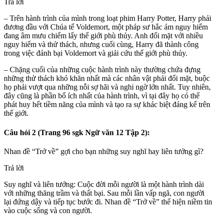
Trả lời
– Trên hành trình của mình trong loạt phim Harry Potter, Harry phải
đương đầu với Chúa tể Voldemort, một pháp sư hắc ám nguy hiểm
đang âm mưu chiếm lấy thế giới phù thủy. Anh đối mặt với nhiều
nguy hiểm và thử thách, nhưng cuối cùng, Harry đã thành công
trong việc đánh bại Voldemort và giải cứu thế giới phù thủy.
– Chặng cuối của những cuộc hành trình này thường chứa đựng
những thử thách khó khăn nhất mà các nhân vật phải đối mặt, buộc
họ phải vượt qua những nỗi sợ hãi và nghi ngờ lớn nhất. Tuy nhiên,
đây cũng là phần bổ ích nhất của hành trình, vì tại đây họ có thể
phát huy hết tiềm năng của mình và tạo ra sự khác biệt đáng kể trên
thế giới.
Câu hỏi 2 (Trang 96 sgk Ngữ văn 12 Tập 2):
Nhan đề “Trở về” gợi cho bạn những suy nghĩ hay liên tưởng gì?
Trả lời
Suy nghĩ và liên tưởng: Cuộc đời mỗi người là một hành trình dài
với những thăng trầm và thất bại. Sau mỗi lần vấp ngã, con người
lại đứng dậy và tiếp tục bước đi. Nhan đề “Trở về” thể hiện niềm tin
vào cuộc sống và con người.