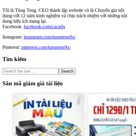
Tôi là Tùng Teng. CEO thành lập website và là Chuyên gia nội
dung với 12 năm kinh nghiệm và chịu trách nhiệm với những nội
dung hữu ích mang lại.
Facebook:
facebook.com/caca9x
Instagram:
instagram.com/tungteng9x/
Pinterest:
pinterest.com/tungteng9x/
Primary
Tìm kiếm
Sidebar
Search
the
site
Săn mã giảm giá tài liệu
...