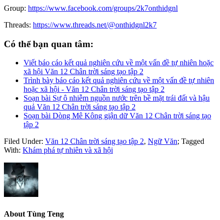
Group:
https://www.facebook.com/groups/2k7onthidgnl
Threads:
https://www.threads.net/@onthidgnl2k7
Có thể bạn quan tâm:
Viết báo cáo kết quả nghiên cứu về một vấn đề tự nhiên hoặc
xã hội Văn 12 Chân trời sáng tạo tập 2
Trình bày báo cáo kết quả nghiên cứu về một vấn đề tự nhiên
hoặc xã hội - Văn 12 Chân trời sáng tạo tập 2
Soạn bài Sự ô nhiễm nguồn nước trên bề mặt trái đất và hậu
quả Văn 12 Chân trời sáng tạo tập 2
Soạn bài Dòng Mê Kông giận dữ Văn 12 Chân trời sáng tạo
tập 2
Filed Under:
Văn 12 Chân trời sáng tạo tập 2
,
Ngữ Văn
;
Tagged
With:
Khám phá tự nhiên và xã hội
About
Tùng Teng