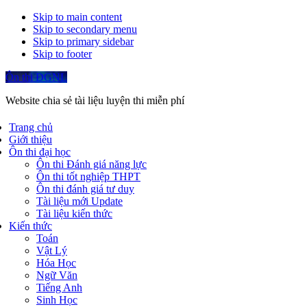
Skip to main content
Skip to secondary menu
Skip to primary sidebar
Skip to footer
Ôn thi ĐGNL
Website chia sẻ tài liệu luyện thi miễn phí
Trang chủ
Giới thiệu
Ôn thi đại học
Ôn thi Đánh giá năng lực
Ôn thi tốt nghiệp THPT
Ôn thi đánh giá tư duy
Tài liệu mới Update
Tài liệu kiến thức
Kiến thức
Toán
Vật Lý
Hóa Học
Ngữ Văn
Tiếng Anh
Sinh Học