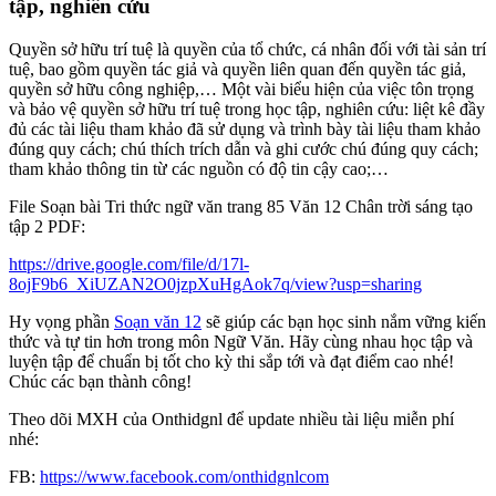
tập, nghiên cứu
Quyền sở hữu trí tuệ là quyền của tổ chức, cá nhân đối với tài sản trí
tuệ, bao gồm quyền tác giả và quyền liên quan đến quyền tác giả,
quyền sở hữu công nghiệp,… Một vài biểu hiện của việc tôn trọng
và bảo vệ quyền sở hữu trí tuệ trong học tập, nghiên cứu: liệt kê đầy
đủ các tài liệu tham khảo đã sử dụng và trình bày tài liệu tham khảo
đúng quy cách; chú thích trích dẫn và ghi cước chú đúng quy cách;
tham khảo thông tin từ các nguồn có độ tin cậy cao;…
File Soạn bài Tri thức ngữ văn trang 85 Văn 12 Chân trời sáng tạo
tập 2 PDF:
https://drive.google.com/file/d/17l-
8ojF9b6_XiUZAN2O0jzpXuHgAok7q/view?usp=sharing
Hy vọng phần
Soạn văn 12
sẽ giúp các bạn học sinh nắm vững kiến
thức và tự tin hơn trong môn Ngữ Văn. Hãy cùng nhau học tập và
luyện tập để chuẩn bị tốt cho kỳ thi sắp tới và đạt điểm cao nhé!
Chúc các bạn thành công!
Theo dõi MXH của Onthidgnl để update nhiều tài liệu miễn phí
nhé:
FB:
https://www.facebook.com/onthidgnlcom