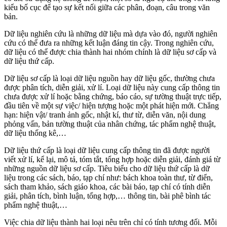
kiểu bố cục để tạo sự kết nối giữa các phân, đoạn, câu trong văn
bản.
Dữ liệu nghiên cứu là những dữ liệu mà dựa vào đó, người nghiên
cứu có thể đưa ra những kết luận đáng tin cậy. Trong nghiên cứu,
dữ liệu có thể được chia thành hai nhóm chính là dữ liệu sơ cấp và
dữ liệu thứ cấp.
Dữ liệu sơ cấp là loại dữ liệu nguồn hay dữ liệu gốc, thường chưa
được phân tích, diễn giải, xử lí. Loại dữ liệu này cung cấp thông tin
chưa được xử lí hoặc bằng chứng, báo cáo, sự tường thuật trực tiếp,
đầu tiên về một sự việc/ hiện tượng hoặc một phát hiện mới. Chẳng
hạn: hiện vật/ tranh ảnh gốc, nhật kí, thư từ, diễn văn, nội dung
phỏng vấn, bản tường thuật của nhân chứng, tác phẩm nghệ thuật,
dữ liệu thống kê,…
Dữ liệu thứ cấp là loại dữ liệu cung cấp thông tin đã được người
viết xử lí, kể lại, mô tả, tóm tắt, tổng hợp hoặc diễn giải, đánh giá từ
những nguồn dữ liệu sơ cấp. Tiêu biểu cho dữ liệu thứ cấp là dữ
liệu trong các sách, báo, tạp chí như: bách khoa toàn thư, từ điển,
sách tham khảo, sách giáo khoa, các bài báo, tạp chí có tính diễn
giải, phân tích, bình luận, tổng hợp,… thông tin, bài phê bình tác
phẩm nghệ thuật,…
Việc chia dữ liệu thành hai loại nêu trên chỉ có tính tương đối. Mỗi