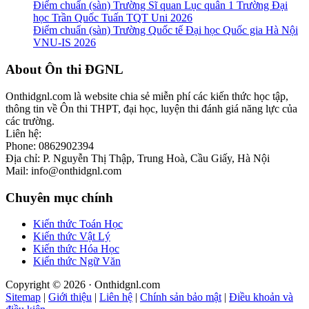
Điểm chuẩn (sàn) Trường Sĩ quan Lục quân 1 Trường Đại
học Trần Quốc Tuấn TQT Uni 2026
Điểm chuẩn (sàn) Trường Quốc tế Đại học Quốc gia Hà Nội
VNU-IS 2026
Footer
About Ôn thi ĐGNL
Onthidgnl.com là website chia sẻ miễn phí các kiến thức học tập,
thông tin về Ôn thi THPT, đại học, luyện thi đánh giá năng lực của
các trường.
Liên hệ:
Phone: 0862902394
Địa chỉ: P. Nguyễn Thị Thập, Trung Hoà, Cầu Giấy, Hà Nội
Mail: info@onthidgnl.com
Chuyên mục chính
Kiến thức Toán Học
Kiến thức Vật Lý
Kiến thức Hóa Học
Kiến thức Ngữ Văn
Copyright © 2026 · Onthidgnl.com
Sitemap
|
Giới thiệu
|
Liên hệ
|
Chính sản bảo mật
|
Điều khoản và