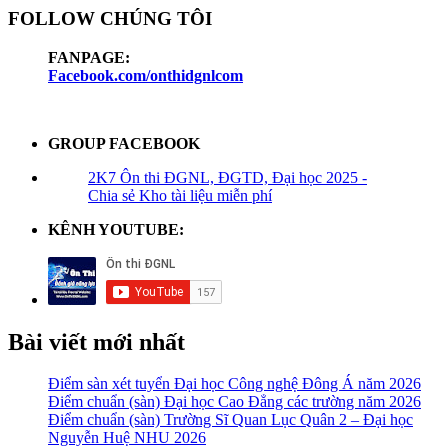
FOLLOW CHÚNG TÔI
FANPAGE:
Facebook.com/onthidgnlcom
GROUP FACEBOOK
2K7 Ôn thi ĐGNL, ĐGTD, Đại học 2025 -
Chia sẻ Kho tài liệu miễn phí
KÊNH YOUTUBE:
Bài viết mới nhất
Điểm sàn xét tuyển Đại học Công nghệ Đông Á năm 2026
Điểm chuẩn (sàn) Đại học Cao Đẳng các trường năm 2026
Điểm chuẩn (sàn) Trường Sĩ Quan Lục Quân 2 – Đại học
Nguyễn Huệ NHU 2026