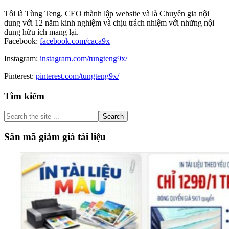
Tôi là Tùng Teng. CEO thành lập website và là Chuyên gia nội
dung với 12 năm kinh nghiệm và chịu trách nhiệm với những nội
dung hữu ích mang lại.
Facebook:
facebook.com/caca9x
Instagram:
instagram.com/tungteng9x/
Pinterest:
pinterest.com/tungteng9x/
Primary
Tìm kiếm
Sidebar
Search
the
site
Săn mã giảm giá tài liệu
...