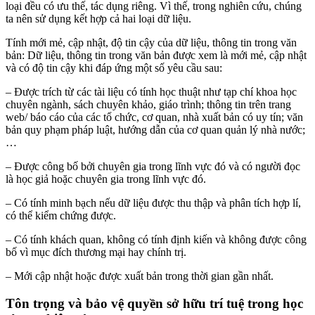
loại đều có ưu thế, tác dụng riêng. Vì thế, trong nghiên cứu, chúng
ta nên sử dụng kết hợp cả hai loại dữ liệu.
Tính mới mẻ, cập nhật, độ tin cậy của dữ liệu, thông tin trong văn
bản: Dữ liệu, thông tin trong văn bản được xem là mới mẻ, cập nhật
và có độ tin cậy khi đáp ứng một số yêu cầu sau:
– Được trích từ các tài liệu có tính học thuật như tạp chí khoa học
chuyên ngành, sách chuyên khảo, giáo trình; thông tin trên trang
web/ báo cáo của các tổ chức, cơ quan, nhà xuất bản có uy tín; văn
bản quy phạm pháp luật, hướng dẫn của cơ quan quản lý nhà nước;
…
– Được công bố bởi chuyên gia trong lĩnh vực đó và có người đọc
là học giả hoặc chuyên gia trong lĩnh vực đó.
– Có tính minh bạch nếu dữ liệu được thu thập và phân tích hợp lí,
có thể kiểm chứng được.
– Có tính khách quan, không có tính định kiến và không được công
bố vì mục đích thương mại hay chính trị.
– Mới cập nhật hoặc được xuất bản trong thời gian gần nhất.
Tôn trọng và bảo vệ quyền sở hữu trí tuệ trong học