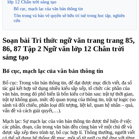
lớp 12 Chân trời sáng tạo
Bố cục, mạch lạc của văn bản thông tin
Tôn trọng và bảo vệ quyền sở hữu trí tuệ trong học tập, nghiên
cứu
Soạn bài Tri thức ngữ văn trang trang 85,
86, 87 Tập 2 Ngữ văn lớp 12 Chân trời
sáng tạo
Bố cục, mạch lạc của văn bản thông tin
Bố cục: Trong văn bản thông tin, để đạt được mục đích viết, đa số
tác giả kết hợp sử dụng nhiều kiểu sắp xếp, tổ chức các phần của
văn bản, trong đó phổ biến là bốn kiểu cơ bản sau: trật tự thời gian,
trật tự không gian, mức độ quan trọng của thông tin, trật tự logic (so
sánh và đối chiếu, phân loại đối tượng, liệt kê, quan hệ nhân – quả,
vấn đề và cách giải quyết,…).
Mạch lạc: Sự mạch lạc của văn bản thông tin được thể hiện ở việc
các phần, đoạn, câu trong văn bản đều cùng bàn về một chủ đề và
được sắp xếp theo trình tự, bố cục hợp lí. Thông thường, người viết
có thể sử dụng hệ thống đề mục, một số từ ngữ cụ thể ứng với từng