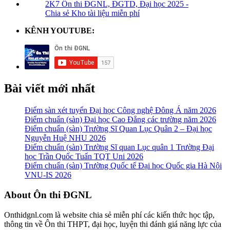
2K7 Ôn thi ĐGNL, ĐGTD, Đại học 2025 -
Chia sẻ Kho tài liệu miễn phí
KÊNH YOUTUBE:
Bài viết mới nhất
Điểm sàn xét tuyển Đại học Công nghệ Đông Á năm 2026
Điểm chuẩn (sàn) Đại học Cao Đẳng các trường năm 2026
Điểm chuẩn (sàn) Trường Sĩ Quan Lục Quân 2 – Đại học
Nguyễn Huệ NHU 2026
Điểm chuẩn (sàn) Trường Sĩ quan Lục quân 1 Trường Đại
học Trần Quốc Tuấn TQT Uni 2026
Điểm chuẩn (sàn) Trường Quốc tế Đại học Quốc gia Hà Nội
VNU-IS 2026
Footer
About Ôn thi ĐGNL
Onthidgnl.com là website chia sẻ miễn phí các kiến thức học tập,
thông tin về Ôn thi THPT, đại học, luyện thi đánh giá năng lực của