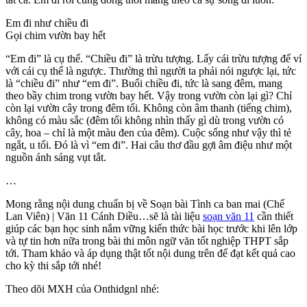
Em đi như chiều đi
Gọi chim vườn bay hết
“Em đi” là cụ thể. “Chiều đi” là trừu tượng. Lấy cái trừu tượng để ví
với cái cụ thể là ngược. Thường thì người ta phải nói ngược lại, tức
là “chiều đi” như “em đi”. Buổi chiều đi, tức là sang đêm, mang
theo bầy chim trong vườn bay hết. Vậy trong vườn còn lại gì? Chỉ
còn lại vườn cây trong đêm tối. Không còn âm thanh (tiếng chim),
không có màu sắc (đêm tối không nhìn thấy gì dù trong vườn có
cây, hoa – chỉ là một màu đen của đêm). Cuộc sống như vậy thì tẻ
ngắt, u tối. Đó là vì “em đi”. Hai câu thơ đầu gợi âm điệu như một
nguồn ánh sáng vụt tắt.
…
Mong rằng nội dung chuẩn bị về Soạn bài Tình ca ban mai (Chế
Lan Viên) | Văn 11 Cánh Diều…sẽ là tài liệu
soạn văn 11
cần thiết
giúp các bạn học sinh nắm vững kiến thức bài học trước khi lên lớp
và tự tin hơn nữa trong bài thi môn ngữ văn tốt nghiệp THPT sắp
tới. Tham khảo và áp dụng thật tốt nội dung trên để đạt kết quả cao
cho kỳ thi sắp tới nhé!
Theo dõi MXH của Onthidgnl nhé: