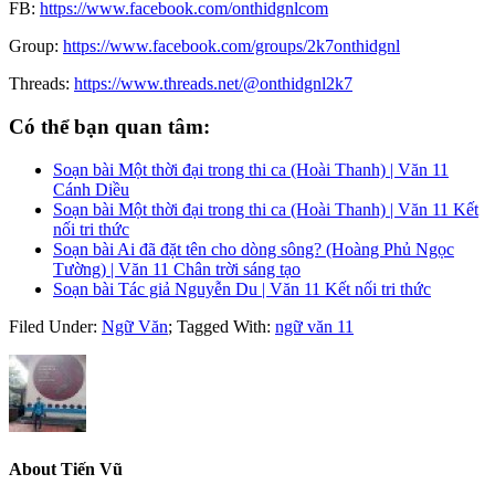
FB:
https://www.facebook.com/onthidgnlcom
Group:
https://www.facebook.com/groups/2k7onthidgnl
Threads:
https://www.threads.net/@onthidgnl2k7
Có thể bạn quan tâm:
Soạn bài Một thời đại trong thi ca (Hoài Thanh) | Văn 11
Cánh Diều
Soạn bài Một thời đại trong thi ca (Hoài Thanh) | Văn 11 Kết
nối tri thức
Soạn bài Ai đã đặt tên cho dòng sông? (Hoàng Phủ Ngọc
Tường) | Văn 11 Chân trời sáng tạo
Soạn bài Tác giả Nguyễn Du | Văn 11 Kết nối tri thức
Filed Under:
Ngữ Văn
;
Tagged With:
ngữ văn 11
About
Tiến Vũ