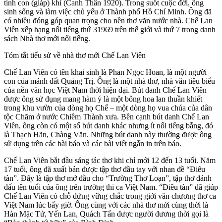
tinh con (giáp) khỉ (Canh Thân 1920). Trong suốt cuộc đời, ông
sinh sống và làm việc chủ yếu ở Thành phố Hồ Chí Minh. Ông đã
có nhiều đóng góp quan trọng cho nền thơ văn nước nhà. Chế Lan
Viên xếp hạng nổi tiếng thứ 31969 trên thế giới và thứ 7 trong danh
sách Nhà thơ mới nổi tiếng.
Tóm tắt tiểu sử về nhà thơ mới Chế Lan Viên
Chế Lan Viên có tên khai sinh là Phan Ngọc Hoan, là một người
con của mảnh đất Quảng Trị. Ông là một nhà thơ, nhà văn tiêu biểu
của nền văn học Việt Nam thời hiện đại. Bút danh Chế Lan Viên
được ông sử dụng mang hàm ý là một bông hoa lan thuần khiết
trong khu vườn của dòng họ Chế – một dòng họ vua chúa của dân
tộc Chăm ở nước Chiêm Thành xưa. Bên cạnh bút danh Chế Lan
Viên, ông còn có một số bút danh khác nhưng ít nổi tiếng bằng, đó
là Thạch Hãn, Chàng Văn. Những bút danh này thường được ông
sử dụng trên các bài báo và các bài viết ngắn in trên báo.
Chế Lan Viên bắt đầu sáng tác thơ khi chỉ mới 12 đến 13 tuổi. Năm
17 tuổi, ông đã xuất bản được tập thơ đầu tay với nhan đề “Điêu
tàn”. Đây là tập thơ mở đầu cho “Trường Thơ Loạn”, tập thơ đánh
dấu tên tuổi của ông trên trường thi ca Việt Nam. “Điêu tàn” đã giúp
Chế Lan Viên có chỗ đứng vững chắc trong giới văn chương thơ ca
Việt Nam lúc bấy giờ. Ông cùng với các nhà thơ mới cùng thời là
Hàn Mặc Tử, Yến Lan, Quách Tấn được người đương thời gọi là