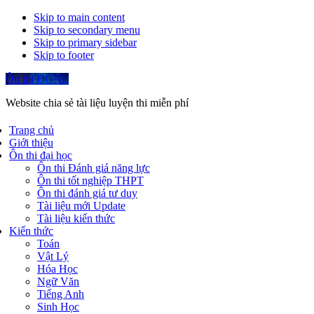
Skip to main content
Skip to secondary menu
Skip to primary sidebar
Skip to footer
Ôn thi ĐGNL
Website chia sẻ tài liệu luyện thi miễn phí
Trang chủ
Giới thiệu
Ôn thi đại học
Ôn thi Đánh giá năng lực
Ôn thi tốt nghiệp THPT
Ôn thi đánh giá tư duy
Tài liệu mới Update
Tài liệu kiến thức
Kiến thức
Toán
Vật Lý
Hóa Học
Ngữ Văn
Tiếng Anh
Sinh Học