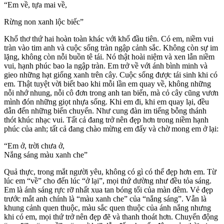
“Em về, tựa mai về,
Rừng non xanh lộc biếc”
Khổ thơ thứ hai hoàn toàn khác với khổ đầu tiên. Có em, niềm vui
tràn vào tim anh và cuộc sống tràn ngập cảnh sắc. Không còn sự im
lặng, không còn nỗi buồn tê tái. Nó thật hoài niệm và xen lẫn niềm
vui, hạnh phúc bao la ngập tràn. Em trở về với ánh bình minh và
gieo những hạt giống xanh trên cây. Cuộc sống được tái sinh khi có
em. Thật tuyệt vời biết bao khi mỗi lần em quay về, không những
nỗi nhớ nhung, nỗi cô đơn trong anh tan biến, mà cỏ cây cũng vươn
mình đón những giọt nhựa sống. Khi em đi, khi em quay lại, đều
dẫn đến những biến chuyển. Như cung đàn im tiếng bỗng thánh
thót khúc nhạc vui. Tất cả đang trở nên đẹp hơn trong niềm hạnh
phúc của anh; tất cả đang chào mừng em đấy và chờ mong em ở lại:
“Em ở, trời chưa ở,
Nắng sáng màu xanh che”
Quả thực, trong mắt người yêu, không có gì có thể đẹp hơn em. Từ
lúc em “về” cho đến lúc “ở lại”, mọi thứ dường như đều tỏa sáng.
Em là ánh sáng rực rỡ nhất xua tan bóng tối của màn đêm. Vẻ đẹp
trước mắt anh chính là “màu xanh che” của “nắng sáng”. Vẫn là
khung cảnh quen thuộc, màu sắc quen thuộc của ánh nắng nhưng
khi có em, mọi thứ trở nên đẹp đẽ và thanh thoát hơn. Chuyển động