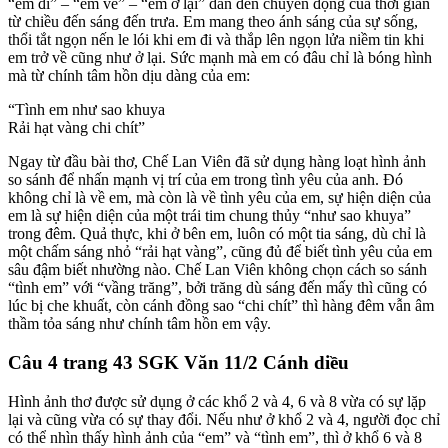
“em đi” – “em về” – “em ở lại” dẫn đến chuyển động của thời gian
từ chiều đến sáng đến trưa. Em mang theo ánh sáng của sự sống,
thổi tắt ngọn nến le lói khi em đi và thắp lên ngọn lửa niềm tin khi
em trở về cũng như ở lại. Sức mạnh mà em có đâu chỉ là bóng hình
mà từ chính tâm hồn dịu dàng của em:
“Tình em như sao khuya
Rải hạt vàng chi chít”
Ngay từ đầu bài thơ, Chế Lan Viên đã sử dụng hàng loạt hình ảnh
so sánh để nhấn mạnh vị trí của em trong tình yêu của anh. Đó
không chỉ là về em, mà còn là về tình yêu của em, sự hiện diện của
em là sự hiện diện của một trái tim chung thủy “như sao khuya”
trong đêm. Quả thực, khi ở bên em, luôn có một tia sáng, dù chỉ là
một chấm sáng nhỏ “rải hạt vàng”, cũng đủ để biết tình yêu của em
sâu đậm biết nhường nào. Chế Lan Viên không chọn cách so sánh
“tình em” với “vầng trăng”, bởi trăng dù sáng đến mấy thì cũng có
lúc bị che khuất, còn cánh đồng sao “chi chít” thì hàng đêm vẫn âm
thầm tỏa sáng như chính tâm hồn em vậy.
Câu 4 trang 43 SGK Văn 11/2 Cánh diều
Hình ảnh thơ được sử dụng ở các khổ 2 và 4, 6 và 8 vừa có sự lặp
lại và cũng vừa có sự thay đổi. Nếu như ở khổ 2 và 4, người đọc chỉ
có thể nhìn thấy hình ảnh của “em” và “tình em”, thì ở khổ 6 và 8