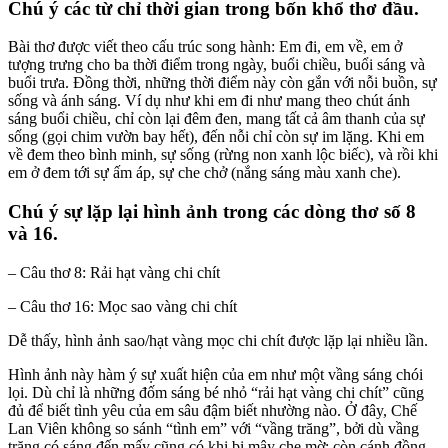
Chú ý các từ chỉ thời gian trong bốn khổ thơ đầu.
Bài thơ được viết theo cấu trúc song hành: Em đi, em về, em ở
tượng trưng cho ba thời điểm trong ngày, buổi chiều, buổi sáng và
buổi trưa. Đồng thời, những thời điểm này còn gắn với nỗi buồn, sự
sống và ánh sáng. Ví dụ như khi em đi như mang theo chút ánh
sáng buổi chiều, chỉ còn lại đêm đen, mang tất cả âm thanh của sự
sống (gọi chim vườn bay hết), đến nỗi chỉ còn sự im lặng. Khi em
về đem theo bình minh, sự sống (rừng non xanh lộc biếc), và rồi khi
em ở đem tới sự ấm áp, sự che chở (nắng sáng màu xanh che).
Chú ý sự lặp lại hình ảnh trong các dòng thơ số 8
và 16.
– Câu thơ 8: Rải hạt vàng chi chít
– Câu thơ 16: Mọc sao vàng chi chít
Dễ thấy, hình ảnh sao/hạt vàng mọc chi chít được lặp lại nhiều lần.
Hình ảnh này hàm ý sự xuất hiện của em như một vầng sáng chói
lọi. Dù chỉ là những đốm sáng bé nhỏ “rải hạt vàng chi chít” cũng
đủ để biết tình yêu của em sâu đậm biết nhường nào. Ở đây, Chế
Lan Viên không so sánh “tình em” với “vầng trăng”, bởi dù vầng
trăng có sáng đến mấy cũng có khi bị mây che mờ; còn cánh đồng