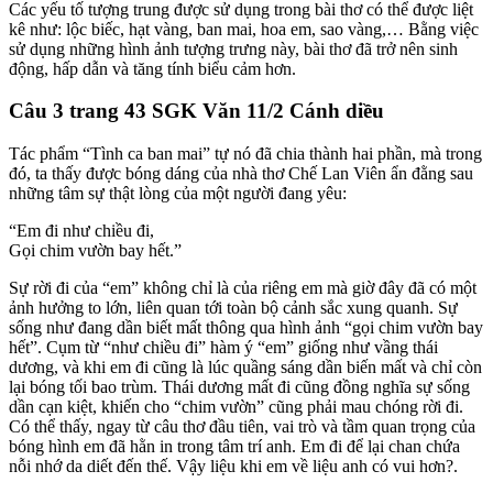
Các yếu tố tượng trung được sử dụng trong bài thơ có thể được liệt
kê như: lộc biếc, hạt vàng, ban mai, hoa em, sao vàng,… Bằng việc
sử dụng những hình ảnh tượng trưng này, bài thơ đã trở nên sinh
động, hấp dẫn và tăng tính biểu cảm hơn.
Câu 3 trang 43 SGK Văn 11/2 Cánh diều
Tác phẩm “Tình ca ban mai” tự nó đã chia thành hai phần, mà trong
đó, ta thấy được bóng dáng của nhà thơ Chế Lan Viên ẩn đằng sau
những tâm sự thật lòng của một người đang yêu:
“Em đi như chiều đi,
Gọi chim vườn bay hết.”
Sự rời đi của “em” không chỉ là của riêng em mà giờ đây đã có một
ảnh hưởng to lớn, liên quan tới toàn bộ cảnh sắc xung quanh. Sự
sống như đang dần biết mất thông qua hình ảnh “gọi chim vườn bay
hết”. Cụm từ “như chiều đi” hàm ý “em” giống như vầng thái
dương, và khi em đi cũng là lúc quầng sáng dần biến mất và chỉ còn
lại bóng tối bao trùm. Thái dương mất đi cũng đồng nghĩa sự sống
dần cạn kiệt, khiến cho “chim vườn” cũng phải mau chóng rời đi.
Có thể thấy, ngay từ câu thơ đầu tiên, vai trò và tầm quan trọng của
bóng hình em đã hằn in trong tâm trí anh. Em đi để lại chan chứa
nỗi nhớ da diết đến thế. Vậy liệu khi em về liệu anh có vui hơn?.