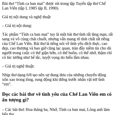
Bài thơ “Tình ca ban mai” được rút trong tập Tuyển tập thơ Chế
Lan Viên (tập I, 1985 tập II, 1990).
Giá trị nội dung và nghệ thuật
– Giá trị nội dung:
Tác phẩm “Tình ca ban mai” tuy là một bài thơ tình rất lãng mạn, rất
sang và vô cùng chải chuốt, nhưng vẫn mang rõ tính chất rất riêng
của Chế Lan Viên. Bài thơ là tiếng nói về tình yêu đích thực, cao
đẹp, cao thượng và bao giờ cũng lạc quan, tràn đầy niềm tin cho dù
người trong cuộc có thể giận hờn, có thể buồn, có thể nhớ, thậm chí
có lúc tưởng như bế tắc, tuyệt vọng do hiểu lầm nhau.
– Giá trị nghệ thuật:
Nhịp thơ dạng 6/8 tạo nên sự đung đưa của những chuyển động
xôn xao trong lòng, rung động khi đứng trước nhân vật trữ tình
“em”.
Đọc các bài thơ về tình yêu của Chế Lan Viên em có
ấn tượng gì?
– Các bài thơ: Hoa tháng ba, Nhớ, Tình ca ban mai, Lòng anh làm
bến thu.