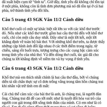
đã xuất hiện cụm từ “tình ta”. Giờ đây, tình yêu đã không chỉ tồn tại
ở một phía, không còn là tình đơn phương mà nó đã tồn tại ở cả hai
phía, trở thành tình yêu đôi lứa.
Câu 5 trang 43 SGK Văn 11/2 Cánh diều
Khổ thơ cuối có một sự khác biệt rất lớn so với các khổ thơ trước
đó. Nếu như các khổ thơ trước gồm hai câu thơ thì đến với khổ thơ
cuối, chỉ còn một câu duy nhất. Đây như là một lời kết, một lời
khẳng định về toàn bộ bài thơ. Với những khổ thơ trên, ta được thấy
những cặp hình ảnh đối lập nhau ở các thời điểm trong ngày, từ
chiều, sáng rồi buổi trưa, tượng trưng cho các cung bậc cảm xúc
trong tình yêu của nhà thơ. Và đến dòng thơ cuối, tác giả đã cho
chúng ta lời khẳng định về niềm tin và hy vọng ở tình yêu.
Câu 6 trang 43 SGK Văn 11/2 Cánh diều
Khổ thơ mà em thích nhất chính là hai câu thơ đầu, bởi vì chúng
diễn tả rất chân thực sự cô đơn trống vắng trong tâm hồn chàng trai
khi nhân vật trữ tình em đi mất:
Cái chủ thể cảm xúc của bài thơ là anh, là chàng trai, là người đàn
ông. Chàng trai đã đề cao tới mức như là tuyệt đối hóa vai trò của
người con gái trong đời sống tinh thần của mình. Có em như là có
tất cả. Em đi rồi cũng đồng thời mang theo cả sự sống đi luôn: