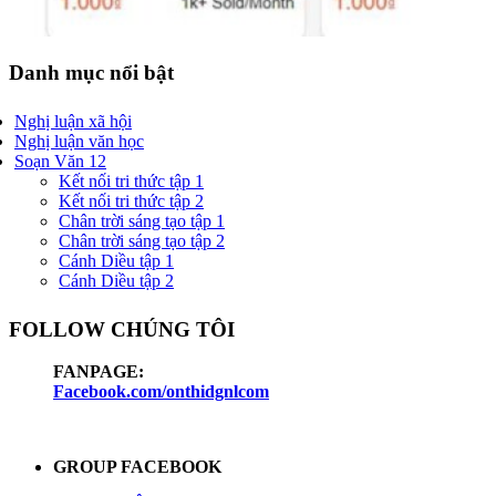
Danh mục nổi bật
Nghị luận xã hội
Nghị luận văn học
Soạn Văn 12
Kết nối tri thức tập 1
Kết nối tri thức tập 2
Chân trời sáng tạo tập 1
Chân trời sáng tạo tập 2
Cánh Diều tập 1
Cánh Diều tập 2
FOLLOW CHÚNG TÔI
FANPAGE:
Facebook.com/onthidgnlcom
GROUP FACEBOOK