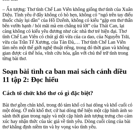
– Ấn tượng: Thơ tình Chế Lan Viên không giống thơ tình của Xuân
Diệu. Tình yêu ở đây không có hò hẹn, không có “ngó trên tay điếu
thuốc cháy lụi dần” của Hồ Dzếnh, không có kiểu “gặp em thơ thẩn
bên vườn hạnh / hỏi mãi mà em chẳng trả lời” của Thái Can, lại
càng không có kiểu yêu đương như các nhà thơ trẻ hiện đại. Thơ
tình Chế Lan Viên có chút gì đó vừa của ca dao, của Nguyễn Trãi,
vừa của Trần Tế Xương, của Tản Đà,… Thơ tình Chế Lan Viên
làm nên một thế giới nghệ thuật riêng, trong đó thời gian và không
gian được cá thể hóa, vĩnh cửu hóa, gắn với chủ thể trữ tình trong
từng bài thơ.
Soạn bài tình ca ban mai sách cánh diều
11 tập 2: Đọc hiểu
Cách tổ chức khổ thơ có gì đặc biệt?
Bài thơ gồm chín khổ, trong đó tám khổ có hai dòng và khổ cuối có
một dòng. Ở mỗi khổ thơ, cứ hai dòng thể hiện một cặp hình ảnh so
sánh thời gian trong ngày và một cặp hình ảnh tượng trưng cho cảm
xúc hay nhận thức của tác giả về tình yêu. Dòng cuối cùng của bài
thơ khẳng định niềm tin và hy vọng vào tình yêu.