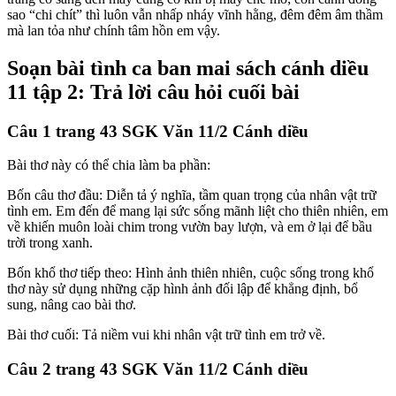
sao “chi chít” thì luôn vẫn nhấp nháy vĩnh hằng, đêm đêm âm thầm
mà lan tỏa như chính tâm hồn em vậy.
Soạn bài tình ca ban mai sách cánh diều
11 tập 2: Trả lời câu hỏi cuối bài
Câu 1 trang 43 SGK Văn 11/2 Cánh diều
Bài thơ này có thể chia làm ba phần:
Bốn câu thơ đầu: Diễn tả ý nghĩa, tầm quan trọng của nhân vật trữ
tình em. Em đến để mang lại sức sống mãnh liệt cho thiên nhiên, em
về khiến muôn loài chim trong vườn bay lượn, và em ở lại để bầu
trời trong xanh.
Bốn khổ thơ tiếp theo: Hình ảnh thiên nhiên, cuộc sống trong khổ
thơ này sử dụng những cặp hình ảnh đối lập để khẳng định, bổ
sung, nâng cao bài thơ.
Bài thơ cuối: Tả niềm vui khi nhân vật trữ tình em trở về.
Câu 2 trang 43 SGK Văn 11/2 Cánh diều