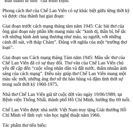
“Bàn thành tứ hữu” của Bình Định.
Phong cách thơ của Chế Lan Viên có sự khác biệt giữa từng thời kỳ
và được chia thành hai giai đoạn:
Giai đoạn trước cách mạng tháng tám năm 1945: Các bài thơ của
ông giai đoạn này phần lớn mang màu sắc “kinh dị, thần bí, bế tắc
với những hình ảnh tang thương như máu, sọ người, với những
cảnh đổ nát, với tháp Chàm”. Đúng với nghĩa của một “trường thơ
loạn”.
Giai đoạn sau Cách mạng tháng Tám năm 1945: Màu sắc thơ của
Chế Lan Viên đã có sự thay đổi. Thơ văn của Chế Lan Viên chủ
yếu đề cập đến “cuộc sống nhân dân và đất nước, thấm nhuần ánh
sáng của cách mạng”. Điều này giúp thơ Chế Lan Viên mang một
màu sắc mới, những áng thơ sử thi hào hùng và đậm tính thời sự
trong suốt thời kỳ 1960-1975,
Nhà thơ Chế Lan Viên giã từ cuộc đời vào ngày 19/06/1989, tại
Bệnh viện Thống Nhất, thành phố Hồ Chí Minh, hưởng thọ 69 tuổi.
Chế Lan Viên được nhà nước Việt Nam truy tặng Giải thưởng Hồ
Chí Minh về lĩnh vực văn học nghệ thuật năm 1966.
Tác phẩm thơ tiêu biểu: