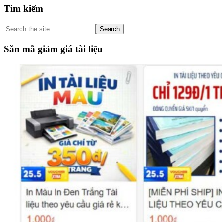
Primary
Tìm kiếm
Sidebar
Search
the
site
Săn mã giảm giá tài liệu
...