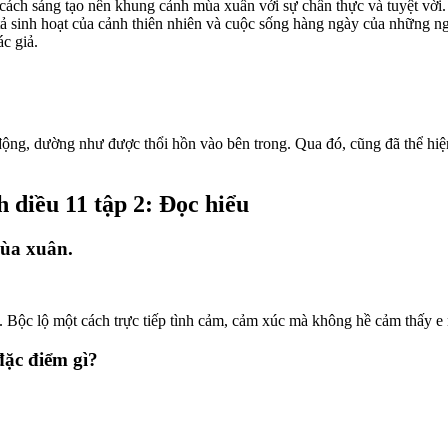
ách sáng tạo nên khung cảnh mùa xuân với sự chân thực và tuyệt vời.
 tả sinh hoạt của cảnh thiên nhiên và cuộc sống hàng ngày của những 
c giả.
động, dường như được thổi hồn vào bên trong. Qua đó, cũng đã thể hiện
 diều 11 tập 2: Đọc hiểu
mùa xuân.
g. Bộc lộ một cách trực tiếp tình cảm, cảm xúc mà không hề cảm thấy e 
đặc điểm gì?