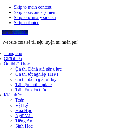
Skip to main content
Skip to secondary menu
Skip to primary sidebar
Skip to footer
Ôn thi ĐGNL
Website chia sẻ tài liệu luyện thi miễn phí
Trang chủ
Giới thiệu
Ôn thi đại học
Ôn thi Đánh giá năng lực
Ôn thi tốt nghiệp THPT
Ôn thi đánh giá tư duy
Tài liệu mới Update
Tài liệu kiến thức
Kiến thức
Toán
Vật Lý
Hóa Học
Ngữ Văn
Tiếng Anh
Sinh Học