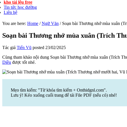
kho tài lệu free
Tin tức học đường
Liên hệ
You are here:
Home
/
Ngữ Văn
/
Soạn bài Thương nhớ mùa xuân (Tr
Soạn bài Thương nhớ mùa xuân (Trích Thư
Tác giả
Tiến Vũ
posted
23/02/2025
Cùng tham khảo nội dung Soạn bài Thương nhớ mùa xuân (Trích Thư
Diều
được tốt nhé.
Mẹo tìm kiếm: "Từ khóa tìm kiếm + Onthidgnl.com".
Lưu ý! Kéo xuống cuối trang để tải File PDF (nếu có) nhé!