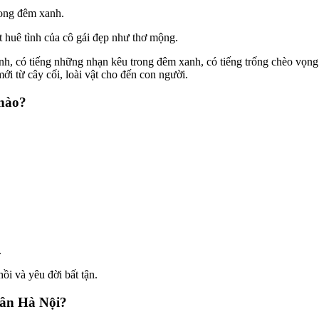
rong đêm xanh.
t huê tình của cô gái đẹp như thơ mộng.
h, có tiếng những nhạn kêu trong đêm xanh, có tiếng trống chèo vọng 
i từ cây cối, loài vật cho đến con người.
 nào?
.
ồi và yêu đời bất tận.
uân Hà Nội?