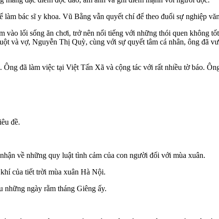
 làm bác sĩ y khoa. Vũ Bằng vẫn quyết chí để theo đuổi sự nghiệp vă
 vào lối sống ăn chơi, trở nên nổi tiếng với những thói quen không tố
uột và vợ, Nguyễn Thị Quỳ, cùng với sự quyết tâm cá nhân, ông đã vượt
Ông đã làm việc tại Việt Tấn Xã và cộng tác với rất nhiều tờ báo. Ông
iêu đề.
nhận về những quy luật tình cảm của con người đối với mùa xuân.
khí của tiết trời mùa xuân Hà Nội.
au những ngày rằm tháng Giêng ấy.