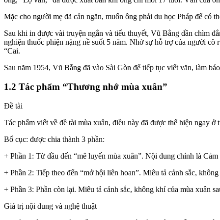
Mặc cho người mẹ đã cản ngăn, muốn ông phải du học Pháp để có thể
Sau khi in được vài truyện ngắn và tiểu thuyết, Vũ Bằng dần chìm đắm
nghiện thuốc phiện nặng nề suốt 5 năm. Nhờ sự hỗ trợ của người cô r
“Cai.
Sau năm 1954, Vũ Bằng đã vào Sài Gòn để tiếp tục viết văn, làm báo. 
1.2 Tác phẩm “Thương nhớ mùa xuân”
Đề tài
Tác phẩm viết về đề tài mùa xuân, điều này đã được thể hiện ngay ở t
Bố cục: được chia thành 3 phần:
+ Phần 1: Từ đầu đến “mê luyến mùa xuân”. Nội dung chính là Cảm 
+ Phần 2: Tiếp theo đến “mở hội liên hoan”. Miêu tả cảnh sắc, không 
+ Phần 3: Phần còn lại. Miêu tả cảnh sắc, không khí của mùa xuân s
Giá trị nội dung và nghệ thuật