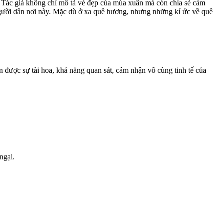
 Tác giả không chỉ mô tả vẻ đẹp của mùa xuân mà còn chia sẻ cảm
người dân nơi này. Mặc dù ở xa quê hương, nhưng những kí ức về quê
 được sự tài hoa, khả năng quan sát, cảm nhận vô cùng tinh tế của
ngại.