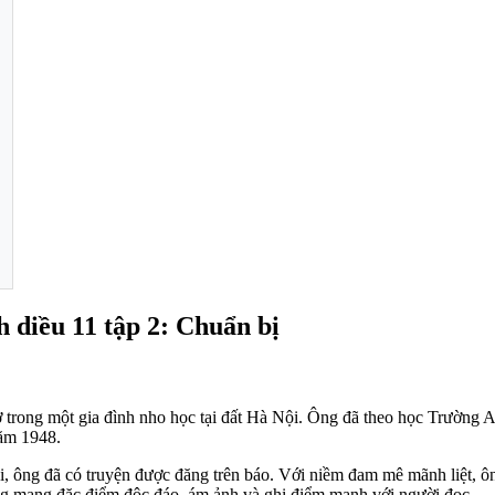
 diều 11 tập 2: Chuẩn bị
trong một gia đình nho học tại đất Hà Nội. Ông đã theo học Trường Al
năm 1948.
 ông đã có truyện được đăng trên báo. Với niềm đam mê mãnh liệt, ông
ông mang đặc điểm độc đáo, ám ảnh và ghi điểm mạnh với người đọc.