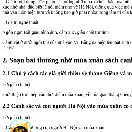
– Giá trị nội dung: Tác phẩm “Thương nhớ mùa xuân” khắc họa một c
xúc nhớ nhà, đặc biệt là nỗi niềm nhớ về Hà Nội, thông qua việc mô
nhà vẫn luôn hiện hữu và không bao giờ phai nhòa trong tâm trí của tá
– Giá trị nghệ thuật:
Ngôn ngữ: Rất giàu hình ảnh, cảm xúc, giàu chất trữ tình
Cảnh vật ở dưới ngòi bút của nhà văn Vũ Bằng đã hiện lên thật sinh 
tác giả.
2. Soạn bài thương nhớ mùa xuân sách cánh
2.1 Chú ý cách tác giả giới thiệu về tháng Giêng và 
Lời giải chi tiết:
Giới thiệu trực tiếp vào thời điểm mùa xuân, về thời gian tháng Giên
2.2 Cảnh sắc và con người Hà Nội vào mùa xuân có 
Lời giải chi tiết:
– Cảnh sắc và những con người Hà Nội vào mùa xuân: