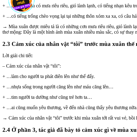
+ …là mùa xuân có mưa riêu riêu, gió lành lạnh, có tiếng nhạn kêu t
+ …có tiếng trống chèo vọng lại tại những thôn xóm xa xa, có câu há
→ Mùa xuân được miêu tả là có những cơn mưa riêu riêu, gió lành lạn
thơ mộng: Đây là một hình ảnh mùa xuân nhiều màu sắc, có sự thay mớ
2.3 Cảm xúc của nhân vật “tôi” trước mùa xuân thế
Lời giải chi tiết:
– Cảm xúc của nhân vật “tôi”:
+ …làm cho người ta phát điên lên như thế đấy.
+ …nhựa sống trong người căng lên như máu căng lên…
+ …tim người ta dường như cũng trẻ hơn ta…
+ …ai cũng muốn yêu thương, về đến nhà cũng thấy yêu thương nữa
→ Cảm xúc của nhân vật “tôi” trước khi mùa xuân tới rất vui vẻ, bồi h
2.4 Ở phần 3, tác giả đã bày tỏ cảm xúc gì về mùa x