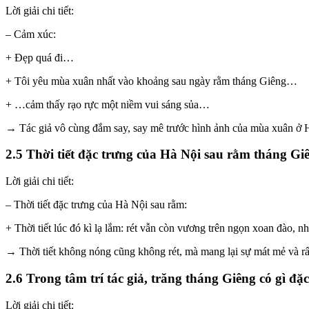
Lời giải chi tiết:
– Cảm xúc:
+ Đẹp quá đi…
+ Tôi yêu mùa xuân nhất vào khoảng sau ngày rằm tháng Giêng…
+ …cảm thấy rạo rực một niềm vui sáng sủa…
→ Tác giả vô cùng đắm say, say mê trước hình ảnh của mùa xuân ở H
2.5 Thời tiết đặc trưng của Hà Nội sau rằm tháng Gi
Lời giải chi tiết:
– Thời tiết đặc trưng của Hà Nội sau rằm:
+ Thời tiết lúc đó kì lạ lắm: rét vẫn còn vương trên ngọn xoan đào, 
→ Thời tiết không nóng cũng không rét, mà mang lại sự mát mẻ và rất
2.6 Trong tâm trí tác giả, trăng tháng Giêng có gì đặc
Lời giải chi tiết: