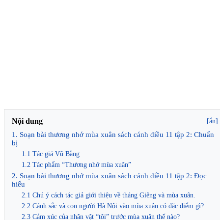
Nội dung
[ẩn]
1. Soạn bài thương nhớ mùa xuân sách cánh diều 11 tập 2: Chuẩn
bị
1.1 Tác giả Vũ Bằng
1.2 Tác phẩm “Thương nhớ mùa xuân”
2. Soạn bài thương nhớ mùa xuân sách cánh diều 11 tập 2: Đọc
hiểu
2.1 Chú ý cách tác giả giới thiệu về tháng Giêng và mùa xuân.
2.2 Cảnh sắc và con người Hà Nội vào mùa xuân có đặc điểm gì?
2.3 Cảm xúc của nhân vật “tôi” trước mùa xuân thế nào?