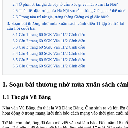
2.4 Ở phần 3, tác giả đã bày tỏ cảm xúc gì về mùa xuân Hà Nội?
2.5 Thời tiết đặc trưng của Hà Nội sau rằm tháng Giêng như thế nào?
2.6 Trong tâm trí tác giả, trăng tháng Giêng có gì đặc biệt?
3. Soạn bài thương nhớ mùa xuân sách cánh diều 11 tập 2: Trả lời
câu hỏi cuối bài
3.1 Câu 1 trang 60 SGK Văn 11/2 Cánh diều
3.2 Câu 2 trang 60 SGK Văn 11/2 Cánh diều
3.3 Câu 3 trang 60 SGK Văn 11/2 Cánh diều
3.4 Câu 4 trang 60 SGK Văn 11/2 Cánh diều
3.5 Câu 5 trang 60 SGK Văn 11/2 Cánh diều
3.6 Câu 6 trang 60 SGK Văn 11/2 Cánh diều
1. Soạn bài thương nhớ mùa xuân sách cánh
1.1 Tác giả Vũ Bằng
Nhà văn Vũ Bằng tên thật là Vũ Đăng Bằng. Ông sinh ra và lớn lên ở 
hoạt động ở trong mạng lưới tình báo cách mạng vào thời gian cuối 
Từ khi còn nhỏ, ông đã đam mê viết văn và làm báo. Đến năm 16 tuổi,
ông, “Lộ văn,” đã được xuất bản khi ông chỉ mới 17 tuổi. Văn của 