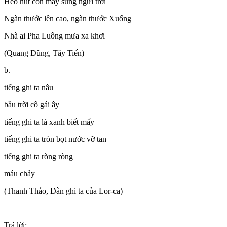
Heo hút côn mây súng ngửi trời
Ngàn thước lên cao, ngàn thước Xuống
Nhà ai Pha Luông mưa xa khơi
(Quang Dũng, Tây Tiến)
b.
tiếng ghi ta nâu
bầu trời cô gái ây
tiếng ghi ta lá xanh biết mấy
tiếng ghi ta tròn bọt nước vỡ tan
tiếng ghi ta ròng ròng
máu chảy
(Thanh Thảo, Đàn ghi ta của Lor-ca)
Trả lời: