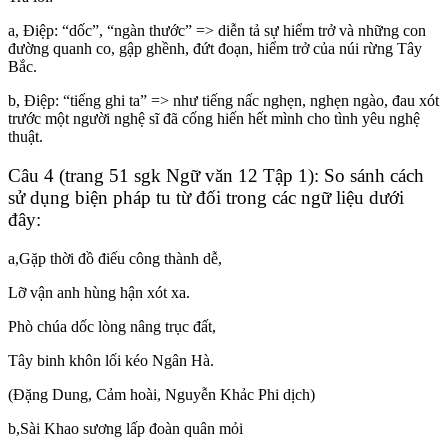
a, Điệp: “dốc”, “ngàn thước” => diễn tả sự hiểm trở và những con
đường quanh co, gập ghềnh, đứt đoạn, hiểm trở của núi rừng Tây
Bắc.
b, Điệp: “tiếng ghi ta” => như tiếng nấc nghẹn, nghẹn ngào, đau xót
trước một người nghệ sĩ đã cống hiến hết mình cho tình yêu nghệ
thuật.
Câu 4 (trang 51 sgk Ngữ văn 12 Tập 1): So sánh cách
sử dụng biện pháp tu từ đối trong các ngữ liệu dưới
đây:
a,Gặp thời đồ điếu công thành dễ,
Lỡ vận anh hùng hận xót xa.
Phò chúa dốc lòng nâng trục đất,
Tây binh khôn lối kéo Ngân Hà.
(Đặng Dung, Cảm hoài, Nguyễn Khảc Phi dịch)
b,Sài Khao sương lấp đoàn quân mỏi