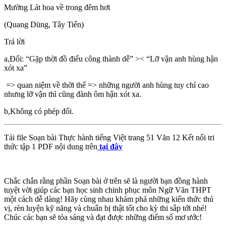
Mường Lát hoa về trong đêm hơi
(Quang Düng, Tây Tiến)
Trả lời
a,Đối: “Gặp thời đồ điếu công thành dễ” >< “Lỡ vận anh hùng hận
xót xa”
=> quan niệm về thời thế => những người anh hùng tuy chí cao
nhưng lỡ vận thì cũng đành ôm hận xót xa.
b,Không có phép đối.
Tải file Soạn bài Thực hành tiếng Việt trang 51 Văn 12 Kết nối tri
thức tập 1 PDF nội dung trên
tại đây
Chắc chắn rằng phần Soạn bài ở trên sẽ là người bạn đồng hành
tuyệt vời giúp các bạn học sinh chinh phục môn Ngữ Văn THPT
một cách dễ dàng! Hãy cùng nhau khám phá những kiến thức thú
vị, rèn luyện kỹ năng và chuẩn bị thật tốt cho kỳ thi sắp tới nhé!
Chúc các bạn sẽ tỏa sáng và đạt được những điểm số mơ ước!