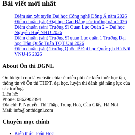
Bài viết mới nhất
Điểm sàn xét tuyển Đại học Công nghệ Đông Á năm 2026
Điểm chuẩn (sàn) Đại học Cao Đẳng các trường năm 2026
Điểm chuẩn (sàn) Trường Sĩ Quan Lục Quân 2 – Đại học
Nguyễn Huệ NHU 2026
Điểm chuẩn (sàn) Trường Sĩ quan Lục quân 1 Trường Đại
học Trần Quốc Tuấn TQT Uni 2026
Điểm chuẩn (sàn) Trường Quốc tế Đại học Quốc gia Hà Nội
VNU-IS 2026
Footer
About Ôn thi ĐGNL
Onthidgnl.com là website chia sẻ miễn phí các kiến thức học tập,
thông tin về Ôn thi THPT, đại học, luyện thi đánh giá năng lực của
các trường.
Liên hệ:
Phone: 0862902394
Địa chỉ: P. Nguyễn Thị Thập, Trung Hoà, Cầu Giấy, Hà Nội
Mail: info@onthidgnl.com
Chuyên mục chính
Kiến thức Toán Học