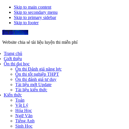
Skip to main content
Skip to secondary menu
Skip to primary sidebar
Skip to footer
Ôn thi ĐGNL
Website chia sẻ tài liệu luyện thi miễn phí
Trang chủ
Giới thiệu
Ôn thi đại học
Ôn thi Đánh giá năng lực
Ôn thi tốt nghiệp THPT
Ôn thi đánh giá tư duy
Tài liệu mới Update
Tài liệu kiến thức
Kiến thức
Toán
Vật Lý
Hóa Học
Ngữ Văn
Tiếng Anh
Sinh Học