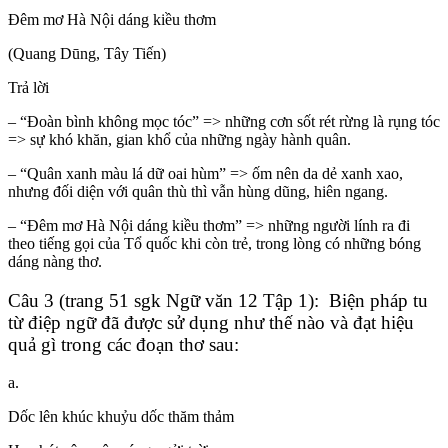
Đêm mơ Hà Nội dáng kiều thơm
(Quang Dūng, Tây Tiến)
Trả lời
– “Đoàn bình không mọc tóc” => những cơn sốt rét rừng là rụng tóc
=> sự khó khăn, gian khổ của những ngày hành quân.
– “Quân xanh màu lá dữ oai hùm” => ốm nên da dẻ xanh xao,
nhưng đối diện với quân thù thì vẫn hùng dũng, hiên ngang.
– “Đêm mơ Hà Nội dáng kiều thơm” => những người lính ra đi
theo tiếng gọi của Tổ quốc khi còn trẻ, trong lòng có những bóng
dáng nàng thơ.
Câu 3 (trang 51 sgk Ngữ văn 12 Tập 1): Biện pháp tu
từ điệp ngữ đã được sử dụng như thế nào và đạt hiệu
quả gì trong các đoạn thơ sau:
a.
Dốc lên khúc khuỷu dốc thăm thảm