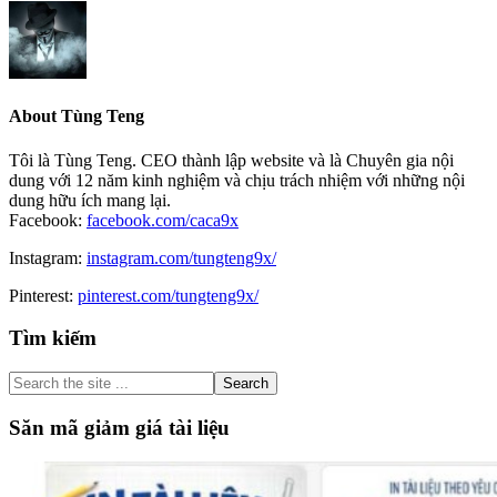
About
Tùng Teng
Tôi là Tùng Teng. CEO thành lập website và là Chuyên gia nội
dung với 12 năm kinh nghiệm và chịu trách nhiệm với những nội
dung hữu ích mang lại.
Facebook:
facebook.com/caca9x
Instagram:
instagram.com/tungteng9x/
Pinterest:
pinterest.com/tungteng9x/
Primary
Tìm kiếm
Sidebar
Search
the
site
Săn mã giảm giá tài liệu
...