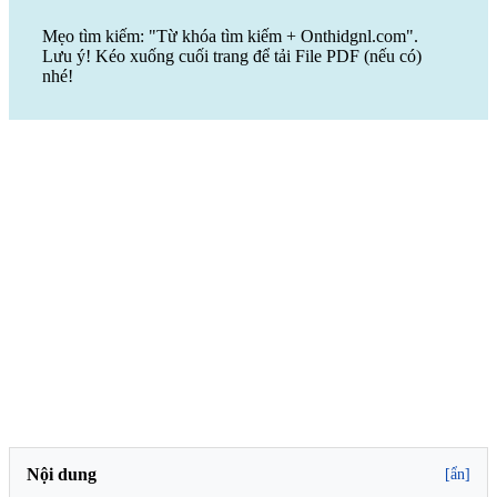
Mẹo tìm kiếm: "Từ khóa tìm kiếm + Onthidgnl.com".
Lưu ý! Kéo xuống cuối trang để tải File PDF (nếu có)
nhé!
Nội dung
[ẩn]