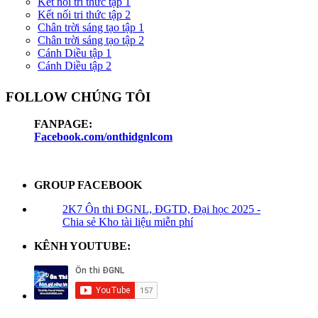
Kết nối tri thức tập 1
Kết nối tri thức tập 2
Chân trời sáng tạo tập 1
Chân trời sáng tạo tập 2
Cánh Diều tập 1
Cánh Diều tập 2
FOLLOW CHÚNG TÔI
FANPAGE:
Facebook.com/onthidgnlcom
GROUP FACEBOOK
2K7 Ôn thi ĐGNL, ĐGTD, Đại học 2025 -
Chia sẻ Kho tài liệu miễn phí
KÊNH YOUTUBE: