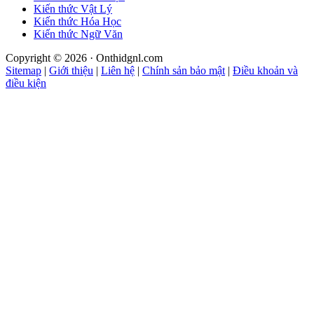
Kiến thức Vật Lý
Kiến thức Hóa Học
Kiến thức Ngữ Văn
Copyright © 2026 · Onthidgnl.com
Sitemap
|
Giới thiệu
|
Liên hệ
|
Chính sản bảo mật
|
Điều khoản và
điều kiện