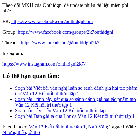
Theo dõi MXH của Onthidgnl để update nhiều tài liệu miễn phí
nhé:
FB:
https://www.facebook.com/onthidgnlcom
Group:
https://www.facebook.com/groups/2k7onthidgnl
Threads:
https://www.threads.net/@onthidgnl2k7
Instagram:
https://www.instagram.com/onthidgnl2k7/
Có thể bạn quan tâm:
Soạn bài Viết bài văn nghị luận so sánh đánh giá hai tác phẩm
thơ Văn 12 Kết nối tri thức tập 1
Soạn bài Trình bày kết quả so sánh đánh giá hai tác phẩm thơ
Văn 12 Kết nối tri thức tập 1
Soạn bài Tây Tiến Văn 12 Kết nối tri thức tập 1
Soạn bài Đàn ghi ta của Lor-ca Văn 12 Kết nối tri thức tập 1
Filed Under:
Văn 12 Kết nối tri thức tập 1
,
Ngữ Văn
;
Tagged With:
Những thế giới thơ