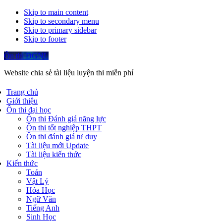
Skip to main content
Skip to secondary menu
Skip to primary sidebar
Skip to footer
Ôn thi ĐGNL
Website chia sẻ tài liệu luyện thi miễn phí
Trang chủ
Giới thiệu
Ôn thi đại học
Ôn thi Đánh giá năng lực
Ôn thi tốt nghiệp THPT
Ôn thi đánh giá tư duy
Tài liệu mới Update
Tài liệu kiến thức
Kiến thức
Toán
Vật Lý
Hóa Học
Ngữ Văn
Tiếng Anh
Sinh Học