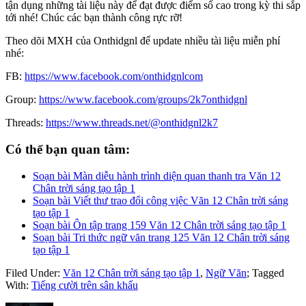
tận dụng những tài liệu này để đạt được điểm số cao trong kỳ thi sắp
tới nhé! Chúc các bạn thành công rực rỡ!
Theo dõi MXH của Onthidgnl để update nhiều tài liệu miễn phí
nhé:
FB:
https://www.facebook.com/onthidgnlcom
Group:
https://www.facebook.com/groups/2k7onthidgnl
Threads:
https://www.threads.net/@onthidgnl2k7
Có thể bạn quan tâm:
Soạn bài Màn diễu hành trình diện quan thanh tra Văn 12
Chân trời sáng tạo tập 1
Soạn bài Viết thư trao đổi công việc Văn 12 Chân trời sáng
tạo tập 1
Soạn bài Ôn tập trang 159 Văn 12 Chân trời sáng tạo tập 1
Soạn bài Tri thức ngữ văn trang 125 Văn 12 Chân trời sáng
tạo tập 1
Filed Under:
Văn 12 Chân trời sáng tạo tập 1
,
Ngữ Văn
;
Tagged
With:
Tiếng cười trên sân khấu