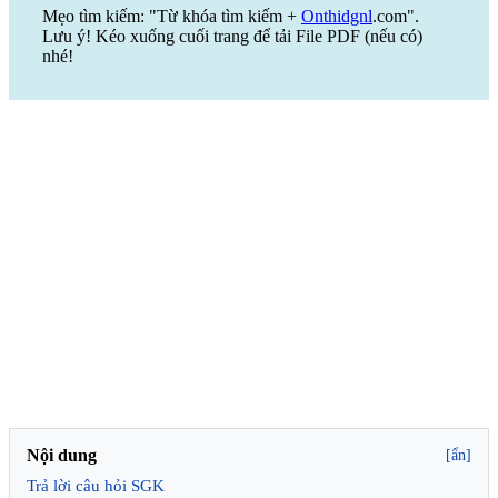
Mẹo tìm kiếm: "Từ khóa tìm kiếm +
Onthidgnl
.com".
Lưu ý! Kéo xuống cuối trang để tải File PDF (nếu có)
nhé!
Nội dung
[ẩn]
Trả lời câu hỏi SGK