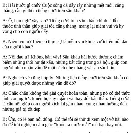
B: Hài hước gì chứ? Cuộc sống đã đầy rẫy những mệt mỏi, căng
thẳng, cần gì thêm tiếng cười trên sân khấu?
A: Ồ, bạn nghĩ vậy sao? Tiếng cười trên sân khấu chính là liều
thuốc tinh thần giúp giải tỏa căng thẳng, mang lại niềm vui và hy
vọng cho con người đấy!
B: Niềm vui ư? Liệu có thực sự là niềm vui khi ta cười trên nỗi đau
của người khác?
A: Nỗi đau ư? Không hẳn vậy! Sân khấu hài hước thường châm
biếm những thói hư tật xấu, những bất công trong xã hội, giúp con
người nhìn nhận vấn đề một cách nhẹ nhàng và sâu sắc hơn.
B: Nghe có vẻ cũng hợp lý. Nhưng liệu tiếng cười trên sân khấu có
giúp giải quyết được những vấn đề đó?
A: Chắc chắn không thể giải quyết hoàn toàn, nhưng nó có thể thức
tỉnh con người, khiến họ suy ngẫm và thay đổi bản thân. Tiếng cười
là cầu nối giúp con người xích lại gần nhau, cùng nhau hướng đến
những giá trị tốt đẹp.
B: Ừm, có lẽ bạn nói đúng. Có thể tôi sẽ thử đi xem một vở hài nào
đó để trải nghiệm cảm giác “khóc ra nước mắt” mà bạn hay nói.