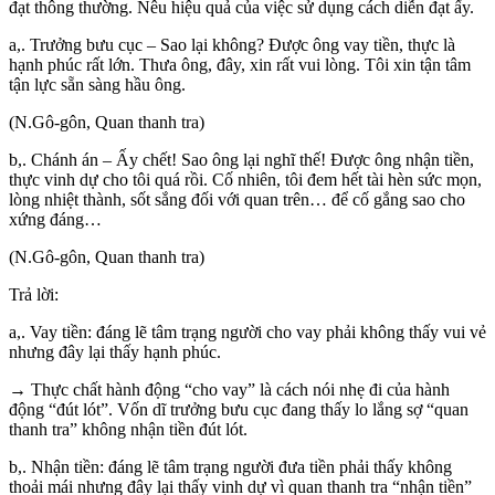
đạt thông thường. Nêu hiệu quả của việc sử dụng cách diễn đạt ấy.
a,. Trưởng bưu cục – Sao lại không? Được ông vay tiền, thực là
hạnh phúc rất lớn. Thưa ông, đây, xin rất vui lòng. Tôi xin tận tâm
tận lực sẵn sàng hầu ông.
(N.Gô-gôn, Quan thanh tra)
b,. Chánh án – Ấy chết! Sao ông lại nghĩ thế! Được ông nhận tiền,
thực vinh dự cho tôi quá rồi. Cố nhiên, tôi đem hết tài hèn sức mọn,
lòng nhiệt thành, sốt sắng đối với quan trên… để cố gắng sao cho
xứng đáng…
(N.Gô-gôn, Quan thanh tra)
Trả lời:
a,. Vay tiền: đáng lẽ tâm trạng người cho vay phải không thấy vui vẻ
nhưng đây lại thấy hạnh phúc.
→ Thực chất hành động “cho vay” là cách nói nhẹ đi của hành
động “đút lót”. Vốn dĩ trưởng bưu cục đang thấy lo lắng sợ “quan
thanh tra” không nhận tiền đút lót.
b,. Nhận tiền: đáng lẽ tâm trạng người đưa tiền phải thấy không
thoải mái nhưng đây lại thấy vinh dự vì quan thanh tra “nhận tiền”