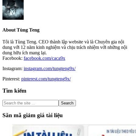
About
Tùng Teng
Tôi là Tùng Teng. CEO thành lập website và là Chuyên gia nội
dung với 12 năm kinh nghiệm và chịu trách nhiệm với những nội
dung hữu ích mang lại.
Facebook:
facebook.com/caca9x
Instagram:
instagram.com/tungteng9x/
Pinterest:
pinterest.com/tungteng9x/
Primary
Tìm kiếm
Sidebar
Search
the
site
Săn mã giảm giá tài liệu
...