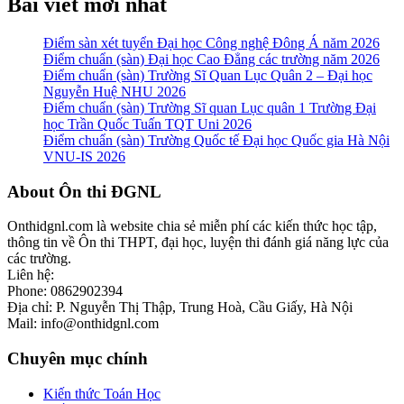
Bài viết mới nhất
Điểm sàn xét tuyển Đại học Công nghệ Đông Á năm 2026
Điểm chuẩn (sàn) Đại học Cao Đẳng các trường năm 2026
Điểm chuẩn (sàn) Trường Sĩ Quan Lục Quân 2 – Đại học
Nguyễn Huệ NHU 2026
Điểm chuẩn (sàn) Trường Sĩ quan Lục quân 1 Trường Đại
học Trần Quốc Tuấn TQT Uni 2026
Điểm chuẩn (sàn) Trường Quốc tế Đại học Quốc gia Hà Nội
VNU-IS 2026
Footer
About Ôn thi ĐGNL
Onthidgnl.com là website chia sẻ miễn phí các kiến thức học tập,
thông tin về Ôn thi THPT, đại học, luyện thi đánh giá năng lực của
các trường.
Liên hệ:
Phone: 0862902394
Địa chỉ: P. Nguyễn Thị Thập, Trung Hoà, Cầu Giấy, Hà Nội
Mail: info@onthidgnl.com
Chuyên mục chính
Kiến thức Toán Học