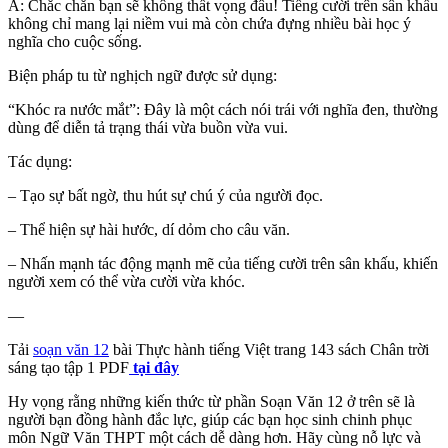
A: Chắc chắn bạn sẽ không thất vọng đâu! Tiếng cười trên sân khấu
không chỉ mang lại niềm vui mà còn chứa đựng nhiều bài học ý
nghĩa cho cuộc sống.
Biện pháp tu từ nghịch ngữ được sử dụng:
“Khóc ra nước mắt”: Đây là một cách nói trái với nghĩa đen, thường
dùng để diễn tả trạng thái vừa buồn vừa vui.
Tác dụng:
– Tạo sự bất ngờ, thu hút sự chú ý của người đọc.
– Thể hiện sự hài hước, dí dỏm cho câu văn.
– Nhấn mạnh tác động mạnh mẽ của tiếng cười trên sân khấu, khiến
người xem có thể vừa cười vừa khóc.
—
Tải
soạn văn 12
bài Thực hành tiếng Việt trang 143 sách Chân trời
sáng tạo tập 1 PDF
tại đây
Hy vọng rằng những kiến thức từ phần Soạn Văn 12 ở trên sẽ là
người bạn đồng hành đắc lực, giúp các bạn học sinh chinh phục
môn Ngữ Văn THPT một cách dễ dàng hơn. Hãy cùng nỗ lực và