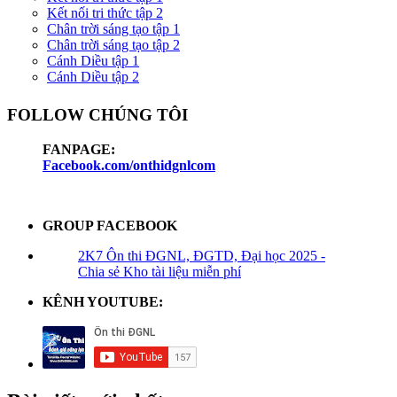
Kết nối tri thức tập 2
Chân trời sáng tạo tập 1
Chân trời sáng tạo tập 2
Cánh Diều tập 1
Cánh Diều tập 2
FOLLOW CHÚNG TÔI
FANPAGE:
Facebook.com/onthidgnlcom
GROUP FACEBOOK
2K7 Ôn thi ĐGNL, ĐGTD, Đại học 2025 -
Chia sẻ Kho tài liệu miễn phí
KÊNH YOUTUBE: