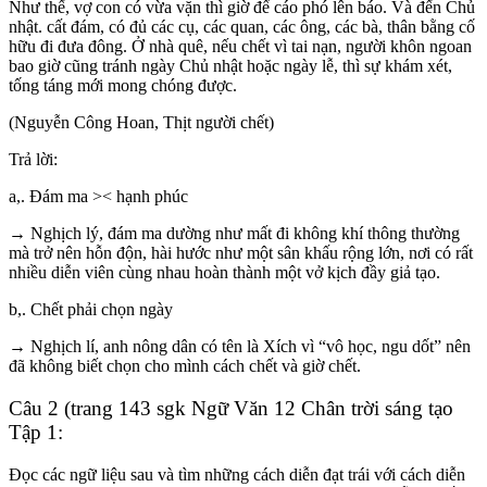
Như thế, vợ con có vừa vặn thì giờ để cáo phó lên báo. Và đến Chủ
nhật. cất đám, có đủ các cụ, các quan, các ông, các bà, thân bằng cố
hữu đi đưa đông. Ở nhà quê, nếu chết vì tai nạn, người khôn ngoan
bao giờ cũng tránh ngày Chủ nhật hoặc ngày lễ, thì sự khám xét,
tống táng mới mong chóng được.
(Nguyễn Công Hoan, Thịt người chết)
Trả lời:
a,. Đám ma >< hạnh phúc
→ Nghịch lý, đám ma dường như mất đi không khí thông thường
mà trở nên hỗn độn, hài hước như một sân khấu rộng lớn, nơi có rất
nhiều diễn viên cùng nhau hoàn thành một vở kịch đầy giả tạo.
b,. Chết phải chọn ngày
→ Nghịch lí, anh nông dân có tên là Xích vì “vô học, ngu dốt” nên
đã không biết chọn cho mình cách chết và giờ chết.
Câu 2 (trang 143 sgk Ngữ Văn 12 Chân trời sáng tạo
Tập 1:
Đọc các ngữ liệu sau và tìm những cách diễn đạt trái với cách diễn