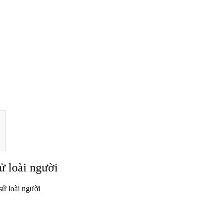
ử loài người
 sử loài người