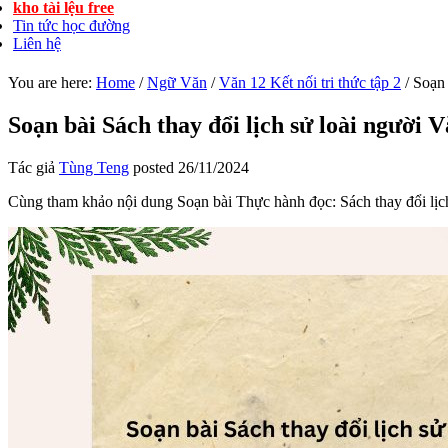
kho tài lệu free
Tin tức học đường
Liên hệ
You are here:
Home
/
Ngữ Văn
/
Văn 12 Kết nối tri thức tập 2
/
Soạn b
Soạn bài Sách thay đổi lịch sử loài người V
Tác giả
Tùng Teng
posted
26/11/2024
Cùng tham khảo nội dung Soạn bài Thực hành đọc: Sách thay đổi lịch