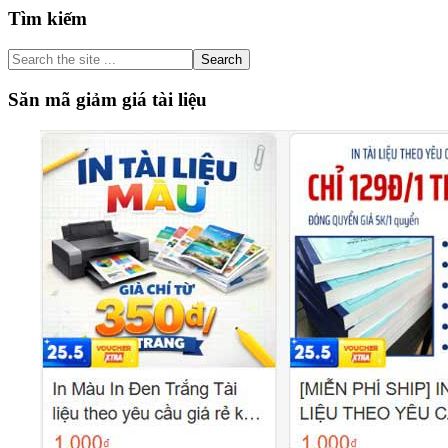
Primary
Tìm kiếm
Sidebar
Search
the
site
Săn mã giảm giá tài liệu
...