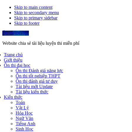
Skip to main content
Skip to secondary menu
Skip to primary sidebar
Skip to footer
Ôn thi ĐGNL
Website chia sẻ tài liệu luyện thi miễn phí
Trang chủ
Giới thiệu
Ôn thi đại học
Ôn thi Đánh giá năng lực
Ôn thi tốt nghiệp THPT
Ôn thi đánh giá tư duy
Tài liệu mới Update
Tài liệu kiến thức
Kiến thức
Toán
Vật Lý
Hóa Học
Ngữ Văn
Tiếng Anh
Sinh Học