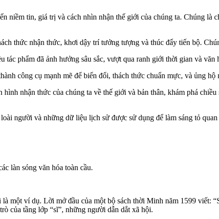
đến niềm tin, giá trị và cách nhìn nhận thế giới của chúng ta. Chúng l
ách thức nhận thức, khơi dậy trí tưởng tượng và thúc đẩy tiến bộ. Chúng
u tác phẩm đã ảnh hưởng sâu sắc, vượt qua ranh giới thời gian và văn h
 thành công cụ mạnh mẽ để biến đổi, thách thức chuẩn mực, và ủng hộ 
ịnh hình nhận thức của chúng ta về thế giới và bản thân, khám phá chiề
sử loài người và những dữ liệu lịch sử được sử dụng để làm sáng tỏ quan
các làn sóng văn hóa toàn cầu.
i là một ví dụ. Lời mở đầu của một bộ sách thời Minh năm 1599 viết: 
trò của tầng lớp “sĩ”, những người dẫn dắt xã hội.