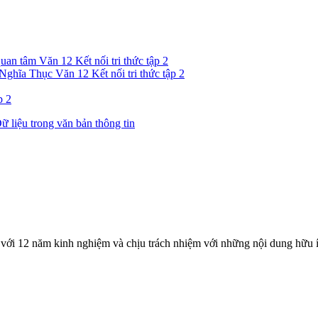
uan tâm Văn 12 Kết nối tri thức tập 2
ghĩa Thục Văn 12 Kết nối tri thức tập 2
p 2
ữ liệu trong văn bản thông tin
với 12 năm kinh nghiệm và chịu trách nhiệm với những nội dung hữu í