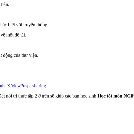
 bản.
hác biệt với truyền thống.
về một đề tài.
 động của thư viện.
khdUX/view?usp=sharing
t nối tri thức tập 2 ở trên sẽ giúp các bạn học sinh
Học tốt môn NG