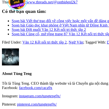
Threads:
https://www.threads.net/@onthidgnl2k7
Có thể bạn quan tâm:
Soạn bài Viết thư trao đổi về công việc hoặc một vấn đề đáng q
Soạn bài Giáo dục khai phóng ở Việt Nam nhìn từ Đông Kinh N
Soạn bài Đời muối Văn 12 Kết nối tri thức tập 2
Soạn bài Củng cố, mở rộng trang 87 Văn 12 Kết nối tri thức tậ
Filed Under:
Văn 12 Kết nối tri thức tập 2
,
Ngữ Văn
;
Tagged With:
D
About
Tùng Teng
Tôi là Tùng Teng. CEO thành lập website và là Chuyên gia nội dung 
Facebook:
facebook.com/caca9x
Instagram:
instagram.com/tungteng9x/
Pinterest:
pinterest.com/tungteng9x/