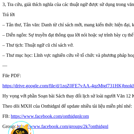
3, Tra cứu, giải thích nghĩa của các thuật ngữ được sử dụng trong văn
Trả lời
– Tân thư, Tân văn: Danh từ chỉ sách mới, mang kiến thức hiện đại, k
– Diễn ngôn: Sự truyền đạt thông qua lời nói hoặc sự trình bày cụ thể 
– Thư tịch: Thuật ngữ cũ chỉ sách vở.
– Thư mục học: Lĩnh vực nghiên cứu về tổ chức và phương pháp hoạt
—
File PDF:
https://drive.google.com/file/d/1zqZ0FE7vAA-4qzMtgf731HKjbno
Hy vọng với phần Soạn bài Sách thay đổi lịch sử loài người Văn 12 Kế
Theo dõi MXH của Onthidgnl để update nhiều tài liệu miễn phí nhé:
FB:
https://www.facebook.com/onthidgnlcom
Group:
https://www.facebook.com/groups/2k7onthidgnl