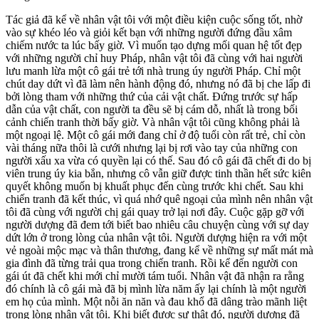
Tác giả đã kể về nhân vật tôi với một điều kiện cuộc sống tốt, nhờ
vào sự khéo léo và giỏi kết bạn với những người đứng đầu xâm
chiếm nước ta lúc bấy giờ. Vì muốn tạo dựng mối quan hệ tốt đẹp
với những người chỉ huy Pháp, nhân vật tôi đã cùng với hai người
lưu manh lừa một cô gái trẻ tới nhà trung úy người Pháp. Chỉ một
chút day dứt vì đã làm nên hành động đó, nhưng nó đã bị che lấp đi
bởi lòng tham với những thứ của cải vật chất. Đứng trước sự hấp
dẫn của vật chất, con người ta đều sẽ bị cám dỗ, nhất là trong bối
cảnh chiến tranh thời bấy giờ. Và nhân vật tôi cũng không phải là
một ngoại lệ. Một cô gái mới đang chỉ ở độ tuổi còn rất trẻ, chỉ còn
vài tháng nữa thôi là cưới nhưng lại bị rơi vào tay của những con
người xấu xa vừa có quyền lại có thế. Sau đó cô gái đã chết đi do bị
viên trung úy kia bắn, nhưng cô vẫn giữ được tinh thần hết sức kiên
quyết không muốn bị khuất phục đến cùng trước khi chết. Sau khi
chiến tranh đã kết thúc, vì quá nhớ quê ngoại của mình nên nhân vật
tôi đã cùng với người chị gái quay trở lại nơi đây. Cuộc gặp gỡ với
người dượng đã đem tới biết bao nhiêu câu chuyện cùng với sự day
dứt lớn ở trong lòng của nhân vật tôi. Người dượng hiện ra với một
vẻ ngoài mộc mạc và thân thương, đang kể về những sự mất mát mà
gia đình đã từng trải qua trong chiến tranh. Rồi kể đến người con
gái út đã chết khi mới chỉ mười tám tuổi. Nhân vật đã nhận ra rằng
đó chính là cô gái mà đã bị mình lừa năm ấy lại chính là một người
em họ của mình. Một nỗi ăn năn và đau khổ đã dâng trào mãnh liệt
trong lòng nhân vật tôi. Khi biết được sự thật đó, người dượng đã