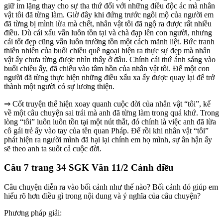
giữ im lặng thay cho sự tha thứ đối với những điều độc ác mà nhân
vật tôi đã từng làm. Giờ đây khi đứng trước ngôi mộ của người em
đã từng bị mình lừa mà chết, nhân vật tôi đã ngộ ra được rất nhiều
điều. Dù cái xấu vẫn luôn tồn tại và chà đạp lên con người, nhưng
cái tốt đẹp cũng vẫn luôn trường tồn một cách mãnh liệt. Bức tranh
thiên nhiên của buổi chiều quê ngoại hiện ra thực sự đẹp mà nhân
vật ấy chưa từng được nhìn thấy ở đâu. Chính cái thứ ánh sáng vào
buổi chiều ấy, đã chiếu vào tâm hồn của nhân vật tôi. Để một con
người đã từng thực hiện những điều xấu xa ấy được quay lại để trở
thành một người có sự lương thiện.
⇒ Cốt truyện thể hiện xoay quanh cuộc đời của nhân vật “tôi”, kể
về một câu chuyện sai trái mà anh đã từng làm trong quá khứ. Trong
lòng “tôi” luôn luôn tồn tại một nút thắt, đó chính là việc anh đã lừa
cô gái trẻ ấy vào tay của tên quan Pháp. Để rồi khi nhân vật “tôi”
phát hiện ra người mình đã hại lại chính em họ mình, sự ân hận ấy
sẽ theo anh ta suốt cả cuộc đời.
Câu 7 trang 34 SGK Văn 11/2 Cánh diều
Câu chuyện diễn ra vào bối cảnh như thế nào? Bối cảnh đó giúp em
hiểu rõ hơn điều gì trong nội dung và ý nghĩa của câu chuyện?
Phương pháp giải: