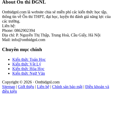
Footer
About Ôn thi ĐGNL
Onthidgnl.com là website chia sẻ miễn phí các kiến thức học tập,
thông tin về Ôn thi THPT, đại học, luyện thi đánh giá năng lực của
các trường.
Liên hệ:
Phone: 0862902394
Địa chỉ: P. Nguyễn Thị Thập, Trung Hoà, Cầu Giấy, Hà Nội
Mail: info@onthidgnl.com
Chuyên mục chính
Kiến thức Toán Học
Kiến thức Vật Lý
Kiến thức Hóa Học
Kiến thức Ngữ Văn
Copyright © 2026 · Onthidgnl.com
Sitemap
|
Giới thiệu
|
Liên hệ
|
Chính sản bảo mật
|
Điều khoản và
điều kiện