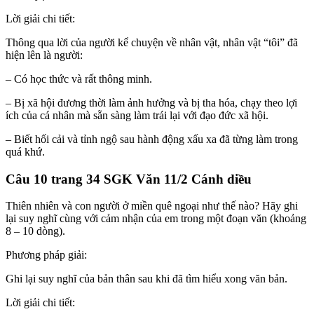
Lời giải chi tiết:
Thông qua lời của người kể chuyện về nhân vật, nhân vật “tôi” đã
hiện lên là người:
– Có học thức và rất thông minh.
– Bị xã hội đương thời làm ảnh hưởng và bị tha hóa, chạy theo lợi
ích của cá nhân mà sẵn sàng làm trái lại với đạo đức xã hội.
– Biết hối cải và tỉnh ngộ sau hành động xấu xa đã từng làm trong
quá khứ.
Câu 10 trang 34 SGK Văn 11/2 Cánh diều
Thiên nhiên và con người ở miền quê ngoại như thế nào? Hãy ghi
lại suy nghĩ cùng với cảm nhận của em trong một đoạn văn (khoảng
8 – 10 dòng).
Phương pháp giải:
Ghi lại suy nghĩ của bản thân sau khi đã tìm hiểu xong văn bản.
Lời giải chi tiết: