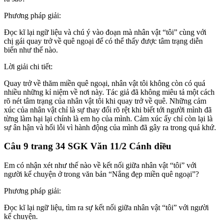
Phương pháp giải:
Đọc kĩ lại ngữ liệu và chú ý vào đoạn mà nhân vật “tôi” cùng với
chị gái quay trở về quê ngoại để có thể thấy được tâm trạng diễn
biến như thế nào.
Lời giải chi tiết:
Quay trở về thăm miền quê ngoại, nhân vật tôi không còn có quá
nhiều những kỉ niệm về nơi này. Tác giả đã không miêu tả một cách
rõ nét tâm trạng của nhân vật tôi khi quay trở về quê. Những cảm
xúc của nhân vật chỉ là sự thay đổi rõ rệt khi biết tới người mình đã
từng làm hại lại chính là em họ của mình. Cảm xúc ấy chỉ còn lại là
sự ân hận và hối lỗi vì hành động của mình đã gây ra trong quá khứ.
Câu 9 trang 34 SGK Văn 11/2 Cánh diều
Em có nhận xét như thế nào về kết nối giữa nhân vật “tôi” với
người kể chuyện ở trong văn bản “Nắng đẹp miền quê ngoại”?
Phương pháp giải:
Đọc kĩ lại ngữ liệu, tìm ra sự kết nối giữa nhân vật “tôi” với người
kể chuyện.