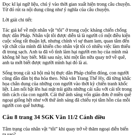
Đọc kĩ lại ngữ liệu, chú ý vào thời gian xuất hiện trong câu chuyện.
Từ đó rút ra nội dung cũng như ý nghĩa của câu chuyện.
Lời giải chi tiết:
Tác giả kể về một nhân vật “tôi” ở trong cuộc kháng chiến chống
thực dân Pháp. Nhân vật tôi được diễn tả là người có một điều kiện
cuộc sống rất thuận lợi, nhưng chính vì sự tham lam, quan tâm đến
vật chất của mình đã khiến cho nhân vật tôi có nhiều việc làm thiếu
đi trong sạch. Anh ta đã vô tình làm hại người em họ của mình mà
không hề hay biết. Mãi sau này, khi một lần nữa quay trở về quê,
anh ta mới biết được người mình hại đó là ai.
Sống trong cái xã hội mà bị thực dân Pháp chiếm đóng, con người
cũng dần dần bị tha hóa theo. Nhà văn Trang Thế Hy, đã từng khắc
họa chân dung của những con người vào thời kỳ chiến tranh khốc
liệt. Làm nổi bật lên hai mặt trái giữa những cái xấu với cái tốt trong
tính cách của con người. Cái thứ ánh sáng vốn giản đơn ở miền quê
ngoại giống hệt như với thứ ánh sáng đã chiếu rọi tâm hồn của mỗi
người con quê hương.
Câu 8 trang 34 SGK Văn 11/2 Cánh diều
Tâm trạng của nhân vật “tôi” khi quay trở về thăm ngoại diễn biến
ra sao?