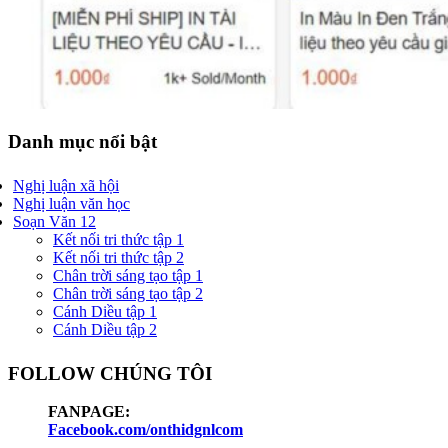
Danh mục nổi bật
Nghị luận xã hội
Nghị luận văn học
Soạn Văn 12
Kết nối tri thức tập 1
Kết nối tri thức tập 2
Chân trời sáng tạo tập 1
Chân trời sáng tạo tập 2
Cánh Diều tập 1
Cánh Diều tập 2
FOLLOW CHÚNG TÔI
FANPAGE:
Facebook.com/onthidgnlcom