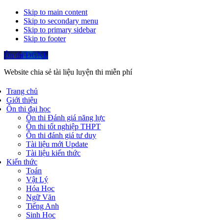
Skip to main content
Skip to secondary menu
Skip to primary sidebar
Skip to footer
Ôn thi ĐGNL
Website chia sẻ tài liệu luyện thi miễn phí
Trang chủ
Giới thiệu
Ôn thi đại học
Ôn thi Đánh giá năng lực
Ôn thi tốt nghiệp THPT
Ôn thi đánh giá tư duy
Tài liệu mới Update
Tài liệu kiến thức
Kiến thức
Toán
Vật Lý
Hóa Học
Ngữ Văn
Tiếng Anh
Sinh Học