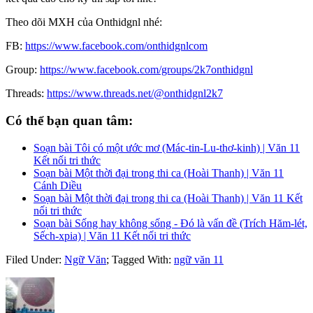
Theo dõi MXH của Onthidgnl nhé:
FB:
https://www.facebook.com/onthidgnlcom
Group:
https://www.facebook.com/groups/2k7onthidgnl
Threads:
https://www.threads.net/@onthidgnl2k7
Có thể bạn quan tâm:
Soạn bài Tôi có một ước mơ (Mác-tin-Lu-thơ-kinh) | Văn 11
Kết nối tri thức
Soạn bài Một thời đại trong thi ca (Hoài Thanh) | Văn 11
Cánh Diều
Soạn bài Một thời đại trong thi ca (Hoài Thanh) | Văn 11 Kết
nối tri thức
Soạn bài Sống hay không sống - Đó là vấn đề (Trích Hăm-lét,
Sếch-xpia) | Văn 11 Kết nối tri thức
Filed Under:
Ngữ Văn
;
Tagged With:
ngữ văn 11