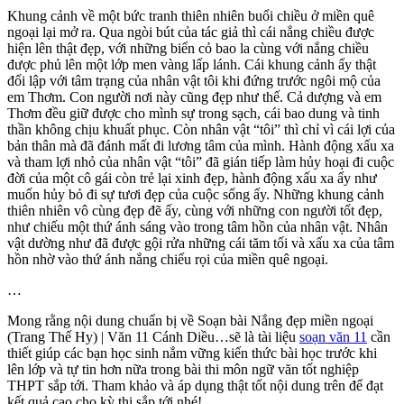
Khung cảnh về một bức tranh thiên nhiên buổi chiều ở miền quê
ngoại lại mở ra. Qua ngòi bút của tác giả thì cái nắng chiều được
hiện lên thật đẹp, với những biển cỏ bao la cùng với nắng chiều
được phủ lên một lớp men vàng lấp lánh. Cái khung cảnh ấy thật
đối lập với tâm trạng của nhân vật tôi khi đứng trước ngôi mộ của
em Thơm. Con người nơi này cũng đẹp như thế. Cả dượng và em
Thơm đều giữ được cho mình sự trong sạch, cái bao dung và tinh
thần không chịu khuất phục. Còn nhân vật “tôi” thì chỉ vì cái lợi của
bản thân mà đã đánh mất đi lương tâm của mình. Hành động xấu xa
và tham lợi nhỏ của nhân vật “tôi” đã gián tiếp làm hủy hoại đi cuộc
đời của một cô gái còn trẻ lại xinh đẹp, hành động xấu xa ấy như
muốn hủy bỏ đi sự tươi đẹp của cuộc sống ấy. Những khung cảnh
thiên nhiên vô cùng đẹp đẽ ấy, cùng với những con người tốt đẹp,
như chiếu một thứ ánh sáng vào trong tâm hồn của nhân vật. Nhân
vật dường như đã được gội rửa những cái tăm tối và xấu xa của tâm
hồn nhờ vào thứ ánh nắng chiếu rọi của miền quê ngoại.
…
Mong rằng nội dung chuẩn bị về Soạn bài Nắng đẹp miền ngoại
(Trang Thế Hy) | Văn 11 Cánh Diều…sẽ là tài liệu
soạn văn 11
cần
thiết giúp các bạn học sinh nắm vững kiến thức bài học trước khi
lên lớp và tự tin hơn nữa trong bài thi môn ngữ văn tốt nghiệp
THPT sắp tới. Tham khảo và áp dụng thật tốt nội dung trên để đạt
kết quả cao cho kỳ thi sắp tới nhé!