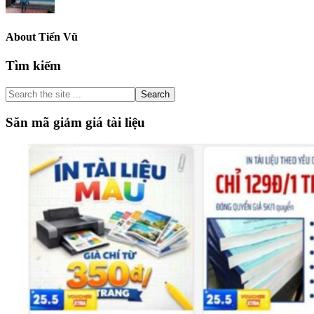
About
Tiến Vũ
Primary
Tìm kiếm
Sidebar
Search
the
site
Săn mã giảm giá tài liệu
...