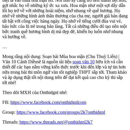
biệt là vào mùa hoa mận nở. Nỗi nhớ ấy càng trở nên mãnh liệt hơn,
gợi nhắc họ về những ký ức xa xưa. Hoa mận như một sợi dây dẫn
lối họ trở về với những hoài niệm, nhớ nhung về quê hương. Họ
nhớ về những hình ảnh thân thương của cha mẹ, người già bản đang
tất bật với công việc hàng ngày. Họ nhớ về tiếng cười đùa vui vẻ,
háo hức của lũ trẻ trong bản làng. Tất cả những điều đó tạo nên một
bức tranh quê hương bình dị mà đẹp đẽ, khiến họ luôn nhớ nhung
và hướng về.
…
Mong rằng nội dung: Soạn bài Mùa hoa mận (Chu Thuỳ Liên) |
Văn 10 Cánh Diềusẽ là nguồn tài liệu
soạn văn 10
hữu ích và cần
thiết để các bạn nắm vững kiến thức trước khi đến lớp và tự tin hơn
nữa trong bài thi môn ngữ văn tốt nghiệp THPT sắp tới. Tham khảo
và áp dụng thật tốt nội dung trên để đạt kết quả cao cho kỳ thi sắp
tới nhé!
Theo dõi MXH của Onthidgnl nhé:
FB:
https://www.facebook.com/onthidgnlcom
Group:
https://www.facebook.com/groups/2k7onthidgnl
Threads:
https://www.threads.net/@onthidgnl2k7