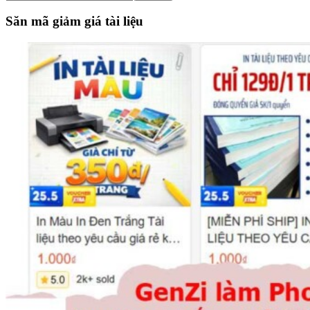
the
site
Săn mã giảm giá tài liệu
...