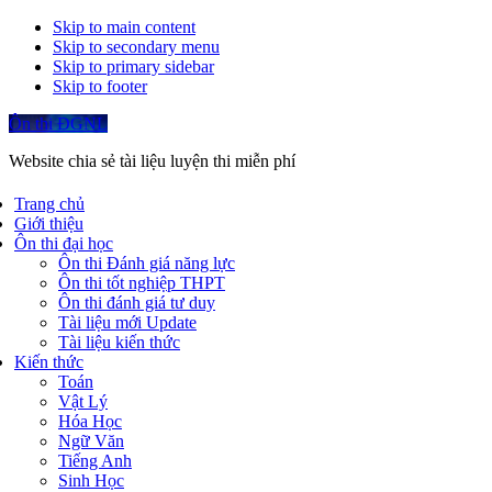
Skip to main content
Skip to secondary menu
Skip to primary sidebar
Skip to footer
Ôn thi ĐGNL
Website chia sẻ tài liệu luyện thi miễn phí
Trang chủ
Giới thiệu
Ôn thi đại học
Ôn thi Đánh giá năng lực
Ôn thi tốt nghiệp THPT
Ôn thi đánh giá tư duy
Tài liệu mới Update
Tài liệu kiến thức
Kiến thức
Toán
Vật Lý
Hóa Học
Ngữ Văn
Tiếng Anh
Sinh Học