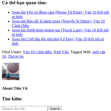
Có thể bạn quan tâm:
Soạn bài Yêu và đồng cảm (Phong Tử Khải) | Văn 10 Kết nối
tri thức
Soạn bài Bản sắc là hành trang (Nguyễn Sĩ Dũng) | Văn 10
Cánh Diều
Soạn bài Dưới bóng hoàng lan (Thạch Lam) | Văn 10 Kết nối
tri thức
Soạn bài Chữ bầu lên nhà thơ (Lê Đạt) | Văn 10 Kết nối tri
thức
Filed Under:
Văn 10 Cánh diều
,
Ngữ Văn
;
Tagged With:
ngữ văn
10
,
Thơ tự do
About
Tiến Vũ
Primary
Tìm kiếm
Sidebar
Search