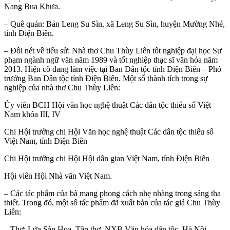
Nang Bua Khưa.
– Quê quán: Bản Leng Su Sìn, xã Leng Su Sìn, huyện Mường Nhé,
tỉnh Điện Biên.
– Đôi nét về tiểu sử: Nhà thơ Chu Thùy Liên tốt nghiệp đại học Sư
phạm ngành ngữ văn năm 1989 và tốt nghiệp thạc sĩ văn hóa năm
2013. Hiện cô đang làm việc tại Ban Dân tộc tỉnh Điện Biên – Phó
trưởng Ban Dân tộc tỉnh Điện Biên. Một số thành tích trong sự
nghiệp của nhà thơ Chu Thùy Liên:
Ủy viên BCH Hội văn học nghệ thuật Các dân tộc thiểu số Việt
Nam khóa III, IV
Chi Hội trưởng chi Hội Văn học nghệ thuật Các dân tộc thiểu số
Việt Nam, tỉnh Điện Biên
Chi Hội trưởng chi Hội Hội dân gian Việt Nam, tỉnh Điện Biên
Hội viên Hội Nhà văn Việt Nam.
– Các tác phẩm của bà mang phong cách nhẹ nhàng trong sáng tha
thiết. Trong đó, một số tác phẩm đã xuất bản của tác giả Chu Thùy
Liên:
– Thơ: Lửa Sàn Hoa, Tập thơ, NXB Văn hóa dân tộc, Hà Nội,