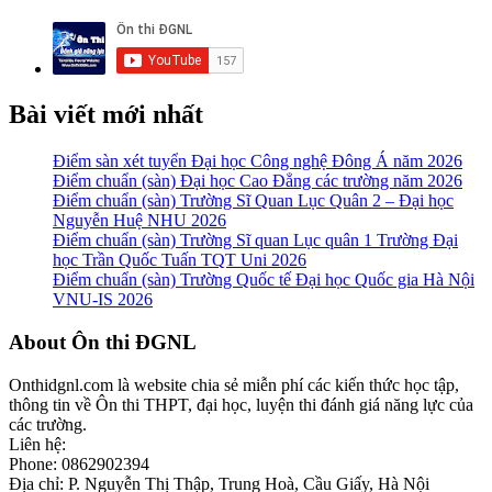
Bài viết mới nhất
Điểm sàn xét tuyển Đại học Công nghệ Đông Á năm 2026
Điểm chuẩn (sàn) Đại học Cao Đẳng các trường năm 2026
Điểm chuẩn (sàn) Trường Sĩ Quan Lục Quân 2 – Đại học
Nguyễn Huệ NHU 2026
Điểm chuẩn (sàn) Trường Sĩ quan Lục quân 1 Trường Đại
học Trần Quốc Tuấn TQT Uni 2026
Điểm chuẩn (sàn) Trường Quốc tế Đại học Quốc gia Hà Nội
VNU-IS 2026
Footer
About Ôn thi ĐGNL
Onthidgnl.com là website chia sẻ miễn phí các kiến thức học tập,
thông tin về Ôn thi THPT, đại học, luyện thi đánh giá năng lực của
các trường.
Liên hệ:
Phone: 0862902394
Địa chỉ: P. Nguyễn Thị Thập, Trung Hoà, Cầu Giấy, Hà Nội