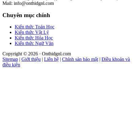
Mail: info@onthidgnl.com
Chuyên mục chính
Kiến thức Toán Học
Kiến thức Vật Lý
Kiến thức Hóa Học
Kiến thức Ngữ Văn
Copyright © 2026 · Onthidgnl.com
Sitemap
|
Giới thiệu
|
Liên hệ
|
Chính sản bảo mật
|
Điều khoản và
điều kiện