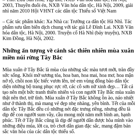
2003, Thuyền đuôi én, NXB Văn hóa dân tộc, Hà Nội, 2009, giải
nhì năm 2010 Hội VHNT các dân tộc Thiểu số Việt Nam
– Các tác phẩm khác: Xa Nhà ca: Trường ca dân tộc Hà Nhì. Tác
phẩm sưu tầm biên dịch chung với tác giả Lê Đình Lai. NXB Văn
hóa dân tộc, Hà Nội, 2000. Truyện cổ Hà Nhì (bảy truyện), NXB
Kim Đồng, Hà Nội, 2002.
Những ấn tượng về cảnh sắc thiên nhiên mùa xuân
miền núi rừng Tây Bắc
Mùa xuân ở Tây Bắc là mùa của những sắc màu tươi mới, tràn đầy
sức sống. Khói mờ sương tỏa, hoa ban, hoa mai, hoa mơ, hoa mận
nở rộ, chồi non lộc biếc vươn lên, trẻ em vùng đồng bào dân tộc
diện những bộ trang phục rực rỡ, các cô sơn nữ xinh đẹp… Tất cả
tạo nên một bức tranh thiên nhiên và con người Tây Bắc mùa xuân
thật nên thơ, trữ tình. Mùa xuân ở Tây Bắc không ồn ào, náo nhiệt
như ở thành thị, mà mang vẻ đẹp nhẹ nhàng, yên bình. Tết của mỗi
dân tộc Tây Bắc đều có những nét đặc trưng riêng, nhưng đều là
dịp để con người sum vầy, cầu mong một năm mới bình an, hạnh
phúc. Tết ở Tây Bắc cũng là dịp để người dân được hòa mình vào
những điệu múa, lời ca, trò chơi dân gian đặc sắc, mang đậm bản
sắc văn hóa của các dân tộc thiểu số.