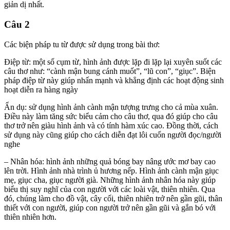
giản dị nhất.
Câu 2
Các biện pháp tu từ được sử dụng trong bài thơ:
Điệp từ: một số cụm từ, hình ảnh được lặp đi lặp lại xuyên suốt các
câu thơ như: “cành mận bung cánh muốt”, “lũ con”, “giục”. Biện
pháp điệp từ này giúp nhấn mạnh và khẳng định các hoạt động sinh
hoạt diễn ra hàng ngày
Ẩn dụ: sử dụng hình ảnh cành mận tượng trưng cho cả mùa xuân.
Điều này làm tăng sức biểu cảm cho câu thơ, qua đó giúp cho câu
thơ trở nên giàu hình ảnh và có tính hàm xúc cao. Đồng thời, cách
sử dụng này cũng giúp cho cách diễn đạt lôi cuốn người đọc/người
nghe
– Nhân hóa: hình ảnh những quả bóng bay nâng ước mơ bay cao
lên trời. Hình ảnh nhà trình ủ hương nếp. Hình ảnh cành mận giục
mẹ, giục cha, giục người già. Những hình ảnh nhân hóa này giúp
biểu thị suy nghĩ của con người với các loài vật, thiên nhiên. Qua
đó, chúng làm cho đồ vật, cây cối, thiên nhiên trở nên gần gũi, thân
thiết với con người, giúp con người trở nên gần gũi và gắn bó với
thiên nhiên hơn.