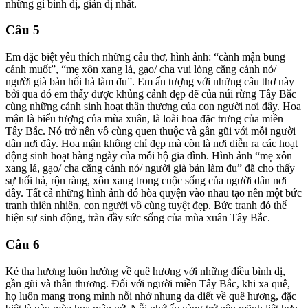
những gì bình dị, giản dị nhất.
Câu 5
Em đặc biệt yêu thích những câu thơ, hình ảnh: “cành mận bung
cánh muốt”, “mẹ xôn xang lá, gạo/ cha vui lòng căng cánh nỏ/
người già bản hối hả làm đu”. Em ấn tượng với những câu thơ này
bởi qua đó em thấy được khủng cảnh đẹp đẽ của núi rừng Tây Bắc
cùng những cảnh sinh hoạt thân thương của con người nơi đây. Hoa
mận là biểu tượng của mùa xuân, là loài hoa đặc trưng của miền
Tây Bắc. Nó trở nên vô cùng quen thuộc và gần gũi với mỗi người
dân nơi đây. Hoa mận không chỉ đẹp mà còn là nơi diễn ra các hoạt
động sinh hoạt hàng ngày của mỗi hộ gia đình. Hình ảnh “mẹ xôn
xang lá, gạo/ cha căng cánh nỏ/ người già bản làm đu” đã cho thấy
sự hối hả, rộn ràng, xôn xang trong cuộc sống của người dân nơi
đây. Tất cả những hình ảnh đó hòa quyện vào nhau tạo nên một bức
tranh thiên nhiên, con người vô cùng tuyệt đẹp. Bức tranh đó thể
hiện sự sinh động, tràn đầy sức sống của mùa xuân Tây Bắc.
Câu 6
Kẻ tha hương luôn hướng về quê hương với những điều bình dị,
gần gũi và thân thương. Đối với người miền Tây Bắc, khi xa quê,
họ luôn mang trong mình nỗi nhớ nhung da diết về quê hương, đặc