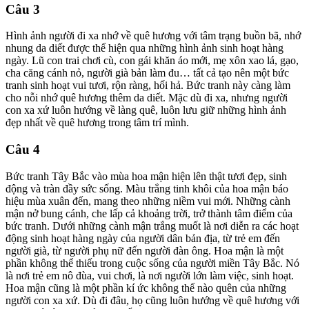
Câu 3
Hình ảnh người đi xa nhớ về quê hương với tâm trạng buồn bã, nhớ
nhung da diết được thể hiện qua những hình ảnh sinh hoạt hàng
ngày. Lũ con trai chơi cù, con gái khăn áo mới, mẹ xôn xao lá, gạo,
cha căng cánh nỏ, người già bản làm đu… tất cả tạo nên một bức
tranh sinh hoạt vui tươi, rộn ràng, hối hả. Bức tranh này càng làm
cho nỗi nhớ quê hương thêm da diết. Mặc dù đi xa, nhưng người
con xa xứ luôn hướng về làng quê, luôn lưu giữ những hình ảnh
đẹp nhất về quê hương trong tâm trí mình.
Câu 4
Bức tranh Tây Bắc vào mùa hoa mận hiện lên thật tươi đẹp, sinh
động và tràn đầy sức sống. Màu trắng tinh khôi của hoa mận báo
hiệu mùa xuân đến, mang theo những niềm vui mới. Những cành
mận nở bung cánh, che lấp cả khoảng trời, trở thành tâm điểm của
bức tranh. Dưới những cành mận trắng muốt là nơi diễn ra các hoạt
động sinh hoạt hàng ngày của người dân bản địa, từ trẻ em đến
người già, từ người phụ nữ đến người đàn ông. Hoa mận là một
phần không thể thiếu trong cuộc sống của người miền Tây Bắc. Nó
là nơi trẻ em nô đùa, vui chơi, là nơi người lớn làm việc, sinh hoạt.
Hoa mận cũng là một phần kí ức không thể nào quên của những
người con xa xứ. Dù đi đâu, họ cũng luôn hướng về quê hương với