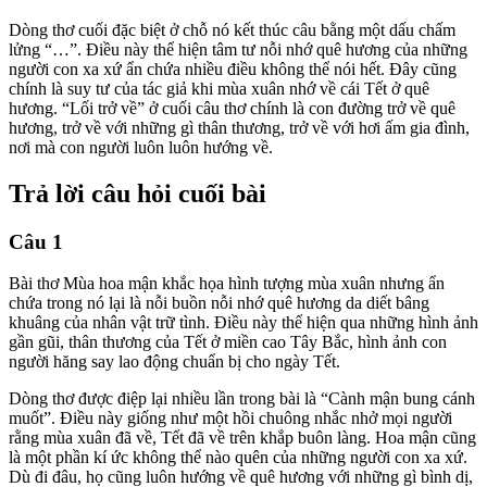
Dòng thơ cuối đặc biệt ở chỗ nó kết thúc câu bằng một dấu chấm
lửng “…”. Điều này thể hiện tâm tư nỗi nhớ quê hương của những
người con xa xứ ẩn chứa nhiều điều không thể nói hết. Đây cũng
chính là suy tư của tác giả khi mùa xuân nhớ về cái Tết ở quê
hương. “Lối trở về” ở cuối câu thơ chính là con đường trở về quê
hương, trở về với những gì thân thương, trở về với hơi ấm gia đình,
nơi mà con người luôn luôn hướng về.
Trả lời câu hỏi cuối bài
Câu 1
Bài thơ Mùa hoa mận khắc họa hình tượng mùa xuân nhưng ẩn
chứa trong nó lại là nỗi buồn nỗi nhớ quê hương da diết bâng
khuâng của nhân vật trữ tình. Điều này thể hiện qua những hình ảnh
gần gũi, thân thương của Tết ở miền cao Tây Bắc, hình ảnh con
người hăng say lao động chuẩn bị cho ngày Tết.
Dòng thơ được điệp lại nhiều lần trong bài là “Cành mận bung cánh
muốt”. Điều này giống như một hồi chuông nhắc nhở mọi người
rằng mùa xuân đã về, Tết đã về trên khắp buôn làng. Hoa mận cũng
là một phần kí ức không thể nào quên của những người con xa xứ.
Dù đi đâu, họ cũng luôn hướng về quê hương với những gì bình dị,