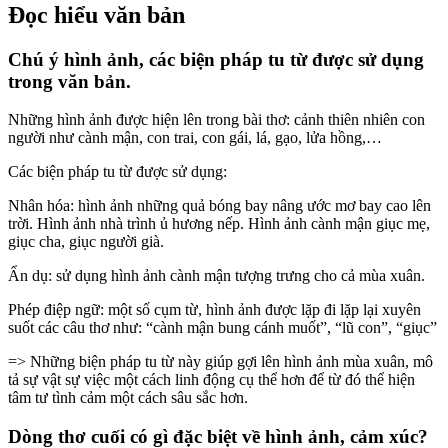
Đọc hiểu văn bản
Chú ý hình ảnh, các biện pháp tu từ được sử dụng
trong văn bản.
Những hình ảnh được hiện lên trong bài thơ: cảnh thiên nhiên con
người như cành mận, con trai, con gái, lá, gạo, lửa hồng,…
Các biện pháp tu từ được sử dụng:
Nhân hóa: hình ảnh những quả bóng bay nâng ước mơ bay cao lên
trời. Hình ảnh nhà trình ủ hương nếp. Hình ảnh cành mận giục mẹ,
giục cha, giục người già.
Ẩn dụ: sử dụng hình ảnh cành mận tượng trưng cho cả mùa xuân.
Phép điệp ngữ: một số cụm từ, hình ảnh được lặp đi lặp lại xuyên
suốt các câu thơ như: “cành mận bung cánh muốt”, “lũ con”, “giục”
=> Những biện pháp tu từ này giúp gợi lên hình ảnh mùa xuân, mô
tả sự vật sự việc một cách linh động cụ thể hơn để từ đó thể hiện
tâm tư tình cảm một cách sâu sắc hơn.
Dòng thơ cuối có gì đặc biệt về hình ảnh, cảm xúc?