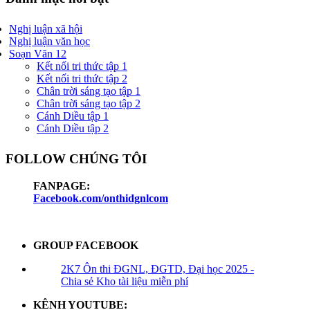
Nghị luận xã hội
Nghị luận văn học
Soạn Văn 12
Kết nối tri thức tập 1
Kết nối tri thức tập 2
Chân trời sáng tạo tập 1
Chân trời sáng tạo tập 2
Cánh Diều tập 1
Cánh Diều tập 2
FOLLOW CHÚNG TÔI
FANPAGE:
Facebook.com/onthidgnlcom
GROUP FACEBOOK
2K7 Ôn thi ĐGNL, ĐGTD, Đại học 2025 -
Chia sẻ Kho tài liệu miễn phí
KÊNH YOUTUBE: