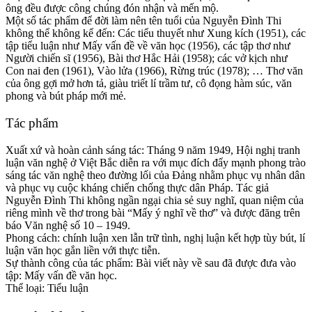
ông đều được công chúng đón nhận và mến mộ.
Một số tác phẩm để đời làm nên tên tuổi của Nguyễn Đình Thi
không thể không kể đến: Các tiểu thuyết như Xung kích (1951), các
tập tiểu luận như Mấy vấn đề về văn học (1956), các tập thơ như
Người chiến sĩ (1956), Bài thơ Hắc Hải (1958); các vở kịch như
Con nai đen (1961), Vào lửa (1966), Rừng trúc (1978); … Thơ văn
của ông gợi mở hơn tả, giàu triết lí trầm tư, cô đọng hàm súc, văn
phong và bút pháp mới mẻ.
Tác phẩm
Xuất xứ và hoàn cảnh sáng tác: Tháng 9 năm 1949, Hội nghị tranh
luận văn nghệ ở Việt Bắc diễn ra với mục đích đẩy mạnh phong trào
sáng tác văn nghệ theo đường lối của Đảng nhằm phục vụ nhân dân
và phục vụ cuộc kháng chiến chống thực dân Pháp. Tác giả
Nguyễn Đình Thi không ngần ngại chia sẻ suy nghĩ, quan niệm của
riêng mình về thơ trong bài “Mấy ý nghĩ về thơ” và được đăng trên
báo Văn nghệ số 10 – 1949.
Phong cách: chính luận xen lẫn trữ tình, nghị luận kết hợp tùy bút, lí
luận văn học gắn liền với thực tiễn.
Sự thành công của tác phẩm: Bài viết này về sau đã được đưa vào
tập: Mấy vấn đề văn học.
Thể loại: Tiểu luận