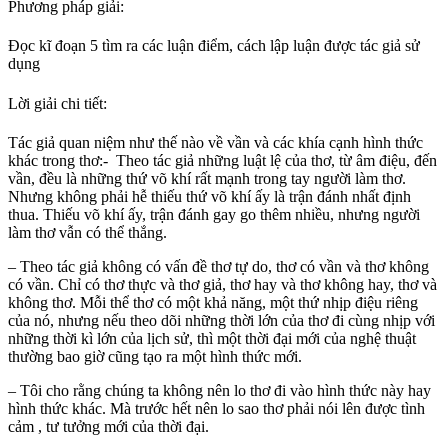
Phương pháp giải:
Đọc kĩ đoạn 5 tìm ra các luận điểm, cách lập luận được tác giả sử
dụng
Lời giải chi tiết:
Tác giả quan niệm như thế nào về vần và các khía cạnh hình thức
khác trong thơ:- Theo tác giả những luật lệ của thơ, từ âm điệu, đến
vần, đều là những thứ võ khí rất mạnh trong tay người làm thơ.
Nhưng không phải hễ thiếu thứ võ khí ấy là trận đánh nhất định
thua. Thiếu võ khí ấy, trận đánh gay go thêm nhiều, nhưng người
làm thơ vẫn có thể thắng.
– Theo tác giả không có vấn đề thơ tự do, thơ có vần và thơ không
có vần. Chỉ có thơ thực và thơ giả, thơ hay và thơ không hay, thơ và
không thơ. Mỗi thể thơ có một khả năng, một thứ nhịp điệu riêng
của nó, nhưng nếu theo dõi những thời lớn của thơ đi cùng nhịp với
những thời kì lớn của lịch sử, thì một thời đại mới của nghệ thuật
thường bao giờ cũng tạo ra một hình thức mới.
– Tôi cho rằng chúng ta không nên lo thơ đi vào hình thức này hay
hình thức khác. Mà trước hết nên lo sao thơ phải nói lên được tình
cảm , tư tưởng mới của thời đại.