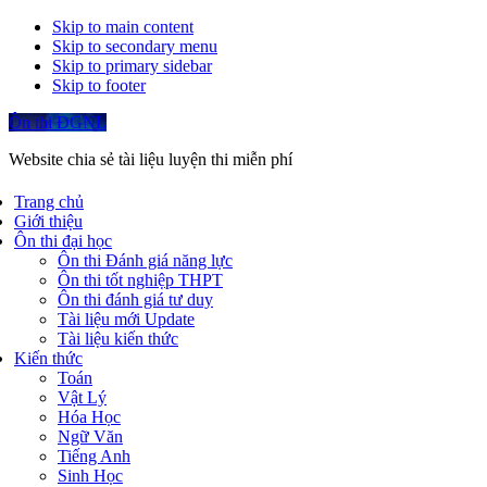
Skip to main content
Skip to secondary menu
Skip to primary sidebar
Skip to footer
Ôn thi ĐGNL
Website chia sẻ tài liệu luyện thi miễn phí
Trang chủ
Giới thiệu
Ôn thi đại học
Ôn thi Đánh giá năng lực
Ôn thi tốt nghiệp THPT
Ôn thi đánh giá tư duy
Tài liệu mới Update
Tài liệu kiến thức
Kiến thức
Toán
Vật Lý
Hóa Học
Ngữ Văn
Tiếng Anh
Sinh Học