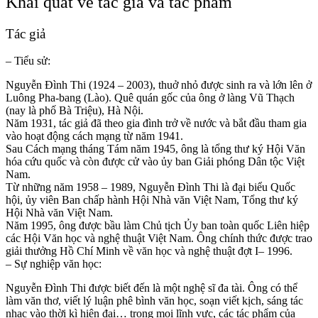
Khái quát về tác giả và tác phẩm
Tác giả
– Tiểu sử:
Nguyễn Đình Thi (1924 – 2003), thuở nhỏ được sinh ra và lớn lên ở
Luông Pha-bang (Lào). Quê quán gốc của ông ở làng Vũ Thạch
(nay là phố Bà Triệu), Hà Nội.
Năm 1931, tác giả đã theo gia đình trở về nước và bắt đầu tham gia
vào hoạt động cách mạng từ năm 1941.
Sau Cách mạng tháng Tám năm 1945, ông là tổng thư ký Hội Văn
hóa cứu quốc và còn được cử vào ủy ban Giải phóng Dân tộc Việt
Nam.
Từ những năm 1958 – 1989, Nguyễn Đình Thi là đại biểu Quốc
hội, ủy viên Ban chấp hành Hội Nhà văn Việt Nam, Tổng thư ký
Hội Nhà văn Việt Nam.
Năm 1995, ông được bầu làm Chủ tịch Ủy ban toàn quốc Liên hiệp
các Hội Văn học và nghệ thuật Việt Nam. Ông chính thức được trao
giải thưởng Hồ Chí Minh về văn học và nghệ thuật đợt I– 1996.
– Sự nghiệp văn học:
Nguyễn Đình Thi được biết đến là một nghệ sĩ đa tài. Ông có thể
làm văn thơ, viết lý luận phê bình văn học, soạn viết kịch, sáng tác
nhạc vào thời kì hiện đại… trong mọi lĩnh vực, các tác phẩm của