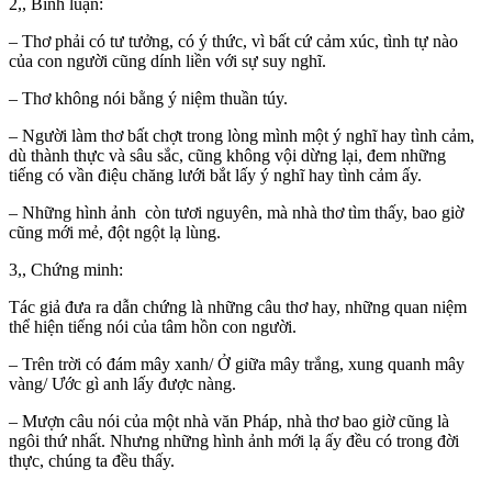
2,, Bình luận:
– Thơ phải có tư tưởng, có ý thức, vì bất cứ cảm xúc, tình tự nào
của con người cũng dính liền với sự suy nghĩ.
– Thơ không nói bằng ý niệm thuần túy.
– Người làm thơ bất chợt trong lòng mình một ý nghĩ hay tình cảm,
dù thành thực và sâu sắc, cũng không vội dừng lại, đem những
tiếng có vần điệu chăng lưới bắt lấy ý nghĩ hay tình cảm ấy.
– Những hình ảnh còn tươi nguyên, mà nhà thơ tìm thấy, bao giờ
cũng mới mẻ, đột ngột lạ lùng.
3,, Chứng minh:
Tác giả đưa ra dẫn chứng là những câu thơ hay, những quan niệm
thể hiện tiếng nói của tâm hồn con người.
– Trên trời có đám mây xanh/ Ở giữa mây trắng, xung quanh mây
vàng/ Ước gì anh lấy được nàng.
– Mượn câu nói của một nhà văn Pháp, nhà thơ bao giờ cũng là
ngôi thứ nhất. Nhưng những hình ảnh mới lạ ấy đều có trong đời
thực, chúng ta đều thấy.