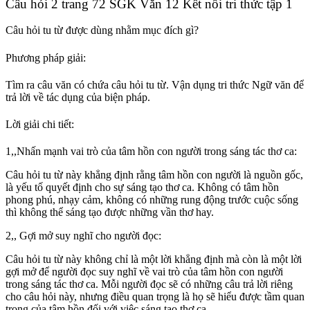
Câu hỏi 2 trang 72 SGK Văn 12 Kết nối tri thức tập 1
Câu hỏi tu từ được dùng nhằm mục đích gì?
Phương pháp giải:
Tìm ra câu văn có chứa câu hỏi tu từ. Vận dụng tri thức Ngữ văn để
trả lời về tác dụng của biện pháp.
Lời giải chi tiết:
1,,Nhấn mạnh vai trò của tâm hồn con người trong sáng tác thơ ca:
Câu hỏi tu từ này khẳng định rằng tâm hồn con người là nguồn gốc,
là yếu tố quyết định cho sự sáng tạo thơ ca. Không có tâm hồn
phong phú, nhạy cảm, không có những rung động trước cuộc sống
thì không thể sáng tạo được những vần thơ hay.
2,, Gợi mở suy nghĩ cho người đọc:
Câu hỏi tu từ này không chỉ là một lời khẳng định mà còn là một lời
gợi mở để người đọc suy nghĩ về vai trò của tâm hồn con người
trong sáng tác thơ ca. Mỗi người đọc sẽ có những câu trả lời riêng
cho câu hỏi này, nhưng điều quan trọng là họ sẽ hiểu được tầm quan
trọng của tâm hồn đối với việc sáng tạo thơ ca.