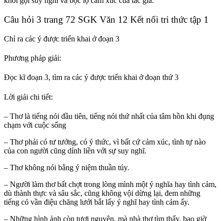
khơi gợi suy nghĩ và bộc lộ cảm xúc của tác giả.
Câu hỏi 3 trang 72 SGK Văn 12 Kết nối tri thức tập 1
Chỉ ra các ý được triển khai ở đoạn 3
Phương pháp giải:
Đọc kĩ đoạn 3, tìm ra các ý được triển khai ở đoạn thứ 3
Lời giải chi tiết:
– Thơ là tiếng nói đầu tiên, tiếng nói thứ nhất của tâm hồn khi đụng
chạm với cuộc sống
– Thơ phải có tư tưởng, có ý thức, vì bất cứ cảm xúc, tình tự nào
của con người cũng dính liền với sự suy nghĩ.
– Thơ không nói bằng ý niệm thuần túy.
– Người làm thơ bất chợt trong lòng mình một ý nghĩa hay tình cảm,
dù thành thực và sâu sắc, cũng không vội dừng lại, đem những
tiếng có vần điệu chăng lưới bắt lấy ý nghĩ hay tình cảm ấy.
– Những hình ảnh còn tươi nguyên, mà nhà thơ tìm thấy, bao giờ