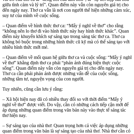
giữa tình cảm và lý trí”. Quan điểm này vẫn còn nguyên giá trị cho
đến ngày nay. Thơ ca vẫn là nơi con người thể hiện những cảm xúc,
suy tư của mình về cuộc sống.
– Quan điểm về hình thức thơ ca: “Mấy ý nghĩ về thơ” cho rằng
“không nên lo thơ đi vào hình thức này hay hình thức khác”. Quan
điểm này khuyến khích sự sáng tạo trong sáng tác thơ ca. Thơ ca
không bó buộc trong những hình thức cũ kỹ mà có thể sáng tạo với
nhiều hình thức mới mẻ.
– Quan điểm về mối quan hệ giữa thơ ca và cuộc sống: “Mấy ý nghĩ
về thơ” khẳng định thơ ca phải “phản ánh đúng hiện thực cuộc
sống”. Quan điểm này vẫn còn nguyên giá trị cho đến ngày nay.
Thơ ca cần phải phản ánh được những vấn đề của cuộc sống,
những tâm tư, nguyện vọng của con người.
Tuy nhiên, cũng cần lưu ý rằng:
– Xã hội hiện nay đã có nhiều thay đổi so với thời điểm “Mấy ý
nghĩ về thơ” được viết. Do vậy, cần có những cách tiếp cận mới để
áp dụng những quan điểm trong văn bản này vào thực tế sáng tác
thơ hiện nay.
– Sự sáng tạo của nhà thơ: Quan trọng hơn cả việc áp dụng những
quan điểm trong văn bản là sự sáng tạo của nhà thơ. Nhà thơ cần có