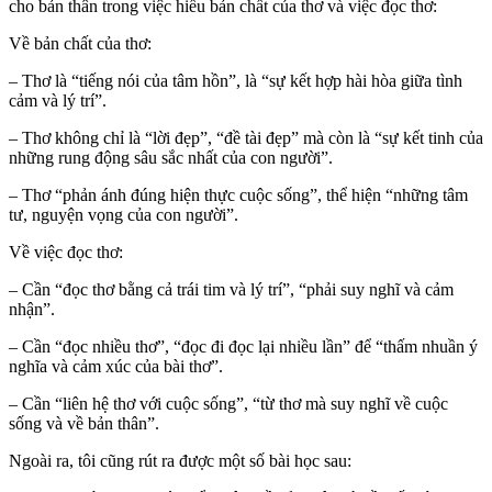
cho bản thân trong việc hiểu bản chất của thơ và việc đọc thơ:
Về bản chất của thơ:
– Thơ là “tiếng nói của tâm hồn”, là “sự kết hợp hài hòa giữa tình
cảm và lý trí”.
– Thơ không chỉ là “lời đẹp”, “đề tài đẹp” mà còn là “sự kết tinh của
những rung động sâu sắc nhất của con người”.
– Thơ “phản ánh đúng hiện thực cuộc sống”, thể hiện “những tâm
tư, nguyện vọng của con người”.
Về việc đọc thơ:
– Cần “đọc thơ bằng cả trái tim và lý trí”, “phải suy nghĩ và cảm
nhận”.
– Cần “đọc nhiều thơ”, “đọc đi đọc lại nhiều lần” để “thấm nhuần ý
nghĩa và cảm xúc của bài thơ”.
– Cần “liên hệ thơ với cuộc sống”, “từ thơ mà suy nghĩ về cuộc
sống và về bản thân”.
Ngoài ra, tôi cũng rút ra được một số bài học sau: