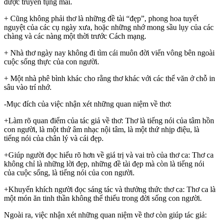
được truyền tụng mãi.
+ Cũng không phải thơ là những đề tài “đẹp”, phong hoa tuyết
nguyệt của các cụ ngày xưa, hoặc những nhớ mong sầu lụy của các
chàng và các nàng một thời trước Cách mạng.
+ Nhà thơ ngày nay không đi tìm cái muôn đời viển vông bên ngoài
cuộc sống thực của con người.
+ Một nhà phê bình khác cho rằng thơ khác với các thể văn ở chỗ in
sâu vào trí nhớ.
-Mục đích của việc nhận xét những quan niệm về thơ:
+Làm rõ quan điểm của tác giả về thơ: Thơ là tiếng nói của tâm hồn
con người, là một thứ âm nhạc nội tâm, là một thứ nhịp điệu, là
tiếng nói của chân lý và cái đẹp.
+Giúp người đọc hiểu rõ hơn về giá trị và vai trò của thơ ca: Thơ ca
không chỉ là những lời đẹp, những đề tài đẹp mà còn là tiếng nói
của cuộc sống, là tiếng nói của con người.
+Khuyến khích người đọc sáng tác và thưởng thức thơ ca: Thơ ca là
một món ăn tinh thần không thể thiếu trong đời sống con người.
Ngoài ra, việc nhận xét những quan niệm về thơ còn giúp tác giả: