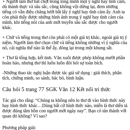
+ Người làm thơ bất chợt trong lòng mình một ý nghĩ hay tình cảm,
dù thành thực và sâu sắc, cũng không vội dừng lại, đem những
tiếng có vần điệu chăng lưới bắt lấy ý nghĩ hay tình cảm ấy. Anh ta
còn phải thấy được những hình ảnh trong ý nghĩ hay tình cảm của
mình, khi tiếng nói của anh mới truyền sâu sắc được cho người
khác.
+ Chữ và tiếng trong thơ còn phải có một giá trị khác, ngoài giá trị ý
niệm. Người làm thơ chọn chữ và tiếng không những vì ý nghĩa của
nó, cái nghĩa thế nào là thế ấy, đóng lại trong một khung sắt.
+ Thơ là tổng hợp, kết tinh. Văn xuôi được phép không mười phần
hoàn hảo, nhưng thơ thì luôn luôn đòi hỏi sự toàn bích.
-Những thao tác nghị luận được tác giả sử dụng : giải thích, phân
tích, chứng minh, so sánh, bác bỏ, bình luận.
Câu hỏi 5 trang 77 SGK Văn 12 Kết nối tri thức
Tác giả cho rằng: “Chúng ta không nên lo thơ đi vào hình thức này
hay hình thức khác…Dùng bất cứ hình thức nào, miễn là thơ diễn tả
được đúng tâm hồn con người mới ngày nay”. Bạn có tán thành với
quan đó không? Vì sao?
Phương pháp giải: