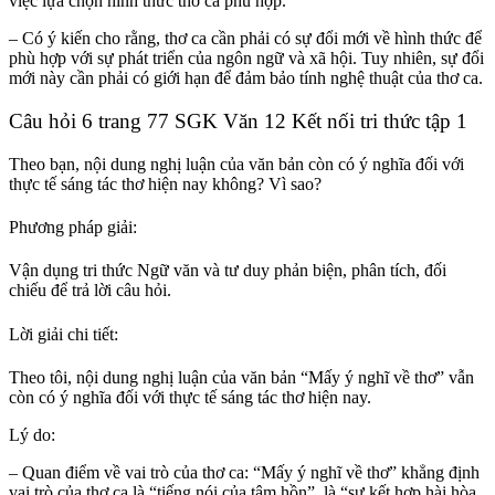
việc lựa chọn hình thức thơ ca phù hợp.
– Có ý kiến cho rằng, thơ ca cần phải có sự đổi mới về hình thức để
phù hợp với sự phát triển của ngôn ngữ và xã hội. Tuy nhiên, sự đổi
mới này cần phải có giới hạn để đảm bảo tính nghệ thuật của thơ ca.
Câu hỏi 6 trang 77 SGK Văn 12 Kết nối tri thức tập 1
Theo bạn, nội dung nghị luận của văn bản còn có ý nghĩa đối với
thực tế sáng tác thơ hiện nay không? Vì sao?
Phương pháp giải:
Vận dụng tri thức Ngữ văn và tư duy phản biện, phân tích, đối
chiếu để trả lời câu hỏi.
Lời giải chi tiết:
Theo tôi, nội dung nghị luận của văn bản “Mấy ý nghĩ về thơ” vẫn
còn có ý nghĩa đối với thực tế sáng tác thơ hiện nay.
Lý do:
– Quan điểm về vai trò của thơ ca: “Mấy ý nghĩ về thơ” khẳng định
vai trò của thơ ca là “tiếng nói của tâm hồn”, là “sự kết hợp hài hòa