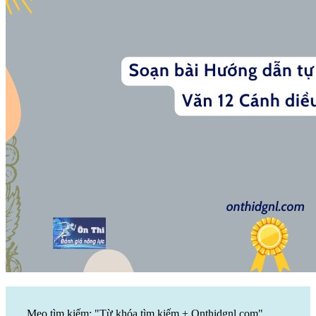
Mẹo tìm kiếm: "Từ khóa tìm kiếm + Onthidgnl.com".