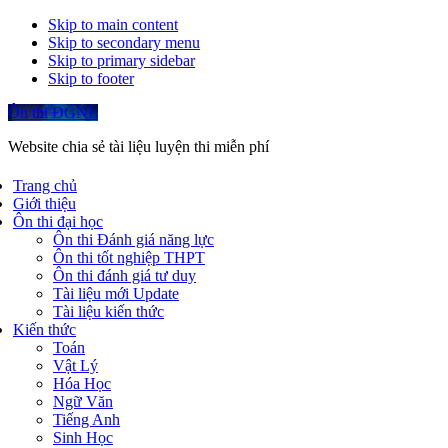
Skip to main content
Skip to secondary menu
Skip to primary sidebar
Skip to footer
Ôn thi ĐGNL
Website chia sẻ tài liệu luyện thi miễn phí
Trang chủ
Giới thiệu
Ôn thi đại học
Ôn thi Đánh giá năng lực
Ôn thi tốt nghiệp THPT
Ôn thi đánh giá tư duy
Tài liệu mới Update
Tài liệu kiến thức
Kiến thức
Toán
Vật Lý
Hóa Học
Ngữ Văn
Tiếng Anh
Sinh Học