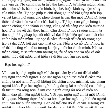
của vấn đề. Nó cũng giúp ta tiếp thu kiến thức từ nhiều nguồn khác
nhau như sách, báo, truyền hình, bạn bè, hoặc kinh nghiệm sống
của nhân dân. Tự học giúp ta chủ động ghi nhớ bài giảng trên lớp
và tiết kiệm thời gian, cho phép chúng ta tiếp thu một lượng lớn kiến
thức mà vẫn hiểu và nắm chắc bài học. Tự học còn giúp chúng ta
nhanh chóng hình thành kĩ năng, củng cố và nâng cao kiến thức đã
học từ lý thuyết đến thực hành. Chủ động tự học sẽ giúp chúng ta
tìm ra phương pháp học tốt nhất và đạt được hiệu quả cao nhất cho
chính bản thân mình. Tự học là cách tốt nhất để tiến bộ trong học
tập và đạt được kết quả cao nhất có thể. Nếu ta có nỗ lực tự học, ta
sẽ thành công và mở ra tương lai rộng mở cho chính mình. Nếu ta
thành công, ta sẽ trở thành những người có ích cho xã hội và đất
nước, giúp đất nước phát triển và đi lên một tầm cao mới.
– Bạo lực ngôn từ
Vấn nạn bạo lực ngôn ngữ và hậu quả tâm lý của nó để lai nhiều
suy nghĩ cho mỗi người. Bạo lực ngôn ngữ được hiểu là cách mà
chúng ta nói ra những lời không tốt, châm chọc, mỉa mai, xúc phạm
người khác. Bạo lực ngôn ngữ không dừng lại ở mức độ của những
từ tục tĩu mà rộng hơn là khi con người dùng lời nói và biến nó
thành dao găm lên người khác. Với bạn, ngôn ngữ chỉ là một lời nói
bâng quơ. Nhưng thực tế sâu xa hơn, bạo lực ngôn ngữ khiến người
chịu bạo lực bị tổn thương. Bạn có thể cho đó là lời vui. Nhưng với
người chịu bạo lực ngôn ngữ, họ đau khổ, bế tắc. Về lâu về dài, nó