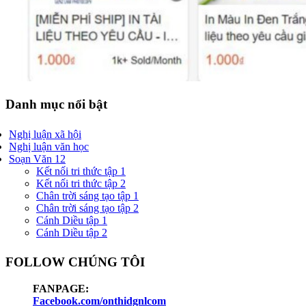
Danh mục nổi bật
Nghị luận xã hội
Nghị luận văn học
Soạn Văn 12
Kết nối tri thức tập 1
Kết nối tri thức tập 2
Chân trời sáng tạo tập 1
Chân trời sáng tạo tập 2
Cánh Diều tập 1
Cánh Diều tập 2
FOLLOW CHÚNG TÔI
FANPAGE:
Facebook.com/onthidgnlcom