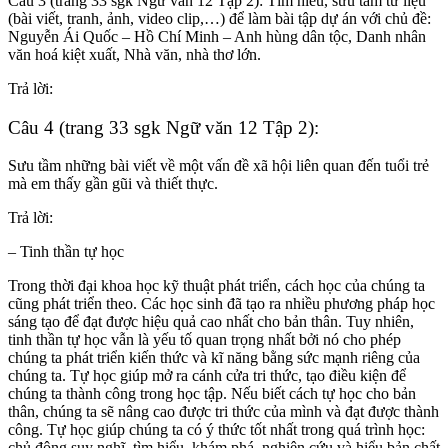
Câu 3 (trang 33 sgk Ngữ văn 12 Tập 2): Tìm hiểu, sưu tầm tư liệu
(bài viết, tranh, ảnh, video clip,…) để làm bài tập dự án với chủ đề:
Nguyễn Ái Quốc – Hồ Chí Minh – Anh hùng dân tộc, Danh nhân
văn hoá kiệt xuất, Nhà văn, nhà thơ lớn.
Trả lời:
Câu 4 (trang 33 sgk Ngữ văn 12 Tập 2):
Sưu tầm những bài viết về một vấn đề xã hội liên quan đến tuổi trẻ
mà em thấy gần gũi và thiết thực.
Trả lời:
– Tinh thần tự học
Trong thời đại khoa học kỹ thuật phát triển, cách học của chúng ta
cũng phát triển theo. Các học sinh đã tạo ra nhiều phương pháp học
sáng tạo để đạt được hiệu quả cao nhất cho bản thân. Tuy nhiên,
tinh thần tự học vẫn là yếu tố quan trọng nhất bởi nó cho phép
chúng ta phát triển kiến thức và kĩ năng bằng sức mạnh riêng của
chúng ta. Tự học giúp mở ra cánh cửa tri thức, tạo điều kiện để
chúng ta thành công trong học tập. Nếu biết cách tự học cho bản
thân, chúng ta sẽ nâng cao được tri thức của mình và đạt được thành
công. Tự học giúp chúng ta có ý thức tốt nhất trong quá trình học:
chủ động suy nghĩ, tìm hiểu, khám phá, nghiên cứu và hiểu bản chất