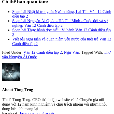
Có thể bạn quan tâm:
Soạn bài Nhật kí trong tù: Ngắm trăng, Lai Tân Văn 12 Cánh
diều tập 2
Soạn bài Nguyễn Ái Quốc - Hồ Chí Minh - Cuộc đời và sự
nghiệp Văn 12 Cánh diều tập 2
Soạn bài Thực hành đọc hiểu: Vi hành Văn 12 Cánh diều tập
2
Viết bài nghị luận về quan niệm yêu nước của tuổi trẻ Văn 12
Cánh diều tập 2
Filed Under:
Văn 12 Cánh diều tập 2
,
Ngữ Văn
;
Tagged With:
Thơ
văn Nguyễn Ái Quốc
About
Tùng Teng
Tôi là Tùng Teng. CEO thành lập website và là Chuyên gia nội
dung với 12 năm kinh nghiệm và chịu trách nhiệm với những nội
dung hữu ích mang lại.
Facebook:
facebook.com/caca9x