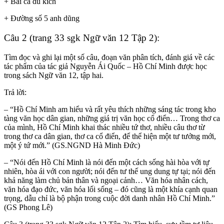
+ Bài ca du kích
+ Đường số 5 anh dũng
Câu 2 (trang 33 sgk Ngữ văn 12 Tập 2):
Tìm đọc và ghi lại một số câu, đoạn văn phân tích, đánh giá về các
tác phẩm của tác giả Nguyễn Ái Quốc – Hồ Chí Minh được học
trong sách Ngữ văn 12, tập hai.
Trả lời:
– “Hồ Chí Minh am hiểu và rất yêu thích những sáng tác trong kho
tàng văn học dân gian, những giá trị văn học cổ điển… Trong thơ ca
của mình, Hồ Chí Minh khai thác nhiều tứ thơ, nhiều câu thơ từ
trong thơ ca dân gian, thơ ca cổ điển, để thể hiện một tư tưởng mới,
một ý tứ mới.” (GS.NGND Hà Minh Đức)
– “Nói đến Hồ Chí Minh là nói đến một cách sống hài hòa với tự
nhiên, hòa ái với con người; nói đến tư thế ung dung tự tại; nói đến
khả năng làm chủ bản thân và ngoại cảnh… Văn hóa nhân cách,
văn hóa đạo đức, văn hóa lối sống – đó cũng là một khía cạnh quan
trọng, dẫu chỉ là bộ phận trong cuộc đời danh nhân Hồ Chí Minh.”
(GS Phong Lê)