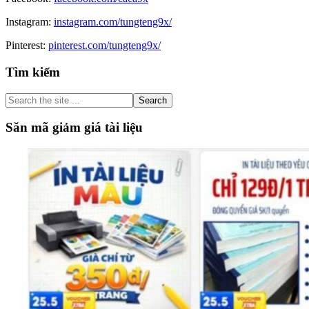
Instagram:
instagram.com/tungteng9x/
Pinterest:
pinterest.com/tungteng9x/
Primary
Tìm kiếm
Sidebar
Search
the
site
Săn mã giảm giá tài liệu
...