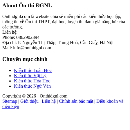
Footer
About Ôn thi ĐGNL
Onthidgnl.com là website chia sẻ miễn phí các kiến thức học tập,
thông tin về Ôn thi THPT, đại học, luyện thi đánh giá năng lực của
các trường.
Liên hệ:
Phone: 0862902394
Địa chỉ: P. Nguyễn Thị Thập, Trung Hoà, Cầu Giấy, Hà Nội
Mail: info@onthidgnl.com
Chuyên mục chính
Kiến thức Toán Học
Kiến thức Vật Lý
Kiến thức Hóa Học
Kiến thức Ngữ Văn
Copyright © 2026 · Onthidgnl.com
Sitemap
|
Giới thiệu
|
Liên hệ
|
Chính sản bảo mật
|
Điều khoản và
điều kiện