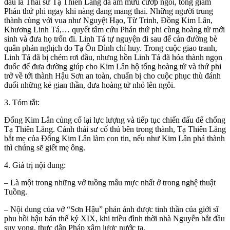
đầu là Thái sư Tạ Thiên Lăng đã âm mưu cướp ngôi, tống giam
Phán thứ phi ngay khi nàng đang mang thai. Những người trung
thành cùng với vua như Nguyệt Hạo, Từ Trinh, Đồng Kim Lân,
Khương Linh Tá,… quyết tâm cứu Phán thứ phi cùng hoàng tử mới
sinh và đưa họ trốn đi. Linh Tá tự nguyện đi sau để cản đường bè
quân phản nghịch do Tạ Ôn Đình chỉ huy. Trong cuộc giao tranh,
Linh Tá đã bị chém rơi đầu, nhưng hồn Linh Tá đã hóa thành ngọn
đuốc để đưa đường giúp cho Kim Lân hộ tống hoàng tử và thứ phi
trở về tới thành Hậu Sơn an toàn, chuẩn bị cho cuộc phục thù đánh
đuổi những kẻ gian thần, đưa hoàng tử nhỏ lên ngôi.
3. Tóm tắt:
Đổng Kim Lân củng cố lại lực lượng và tiếp tục chiến đấu để chống
Tạ Thiên Lăng. Cánh thái sư cố thủ bên trong thành, Tạ Thiên Lăng
bắt mẹ của Đổng Kim Lân làm con tin, nếu như Kim Lân phá thành
thì chúng sẽ giết mẹ ông.
4. Giá trị nội dung:
– Là một trong những vở tuồng mẫu mực nhất ở trong nghệ thuật
Tuồng.
– Nội dung của vở “Sơn Hậu” phản ánh được tinh thần của giới sĩ
phu hồi hậu bán thế kỷ XIX, khi triều đình thời nhà Nguyễn bắt đầu
suy vong, thực dân Pháp xâm lược nước ta.