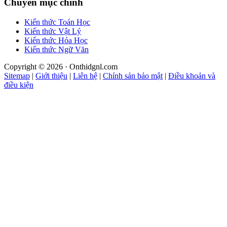
Chuyên mục chính
Kiến thức Toán Học
Kiến thức Vật Lý
Kiến thức Hóa Học
Kiến thức Ngữ Văn
Copyright © 2026 · Onthidgnl.com
Sitemap
|
Giới thiệu
|
Liên hệ
|
Chính sản bảo mật
|
Điều khoản và
điều kiện