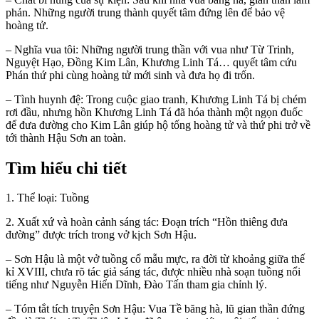
phản. Những người trung thành quyết tâm đứng lên để bảo vệ
hoàng tử.
– Nghĩa vua tôi: Những người trung thần với vua như Từ Trinh,
Nguyệt Hạo, Đồng Kim Lân, Khương Linh Tá… quyết tâm cứu
Phán thứ phi cùng hoàng tử mới sinh và đưa họ đi trốn.
– Tình huynh đệ: Trong cuộc giao tranh, Khương Linh Tá bị chém
rơi đầu, nhưng hồn Khương Linh Tá đã hóa thành một ngọn đuốc
để đưa đường cho Kim Lân giúp hộ tống hoàng tử và thứ phi trở về
tới thành Hậu Sơn an toàn.
Tìm hiểu chi tiết
1. Thể loại: Tuồng
2. Xuất xứ và hoàn cảnh sáng tác: Đoạn trích “Hồn thiêng đưa
đường” được trích trong vở kịch Sơn Hậu.
– Sơn Hậu là một vở tuồng cổ mẫu mực, ra đời từ khoảng giữa thế
kỉ XVIII, chưa rõ tác giả sáng tác, được nhiều nhà soạn tuồng nổi
tiếng như Nguyễn Hiển Dĩnh, Đào Tấn tham gia chỉnh lý.
– Tóm tắt tích truyện Sơn Hậu: Vua Tề băng hà, lũ gian thần đứng