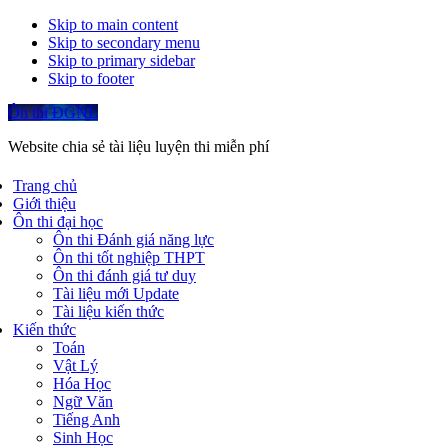
Skip to main content
Skip to secondary menu
Skip to primary sidebar
Skip to footer
Ôn thi ĐGNL
Website chia sẻ tài liệu luyện thi miễn phí
Trang chủ
Giới thiệu
Ôn thi đại học
Ôn thi Đánh giá năng lực
Ôn thi tốt nghiệp THPT
Ôn thi đánh giá tư duy
Tài liệu mới Update
Tài liệu kiến thức
Kiến thức
Toán
Vật Lý
Hóa Học
Ngữ Văn
Tiếng Anh
Sinh Học