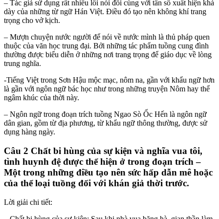
– Tác giả sử dụng rất nhiều lối nói đối cùng với tần số xuất hiện khá
dày của những từ ngữ Hán Việt. Điều đó tạo nên không khí trang
trọng cho vở kịch.
– Mượn chuyện nước người để nói về nước mình là thủ pháp quen
thuộc của văn học trung đại. Bởi những tác phẩm tuồng cung đình
thường được biểu diễn ở những nơi trang trọng để giáo dục về lòng
trung nghĩa.
-Tiếng Việt trong Sơn Hậu mộc mạc, nôm na, gần với khẩu ngữ hơn
là gần với ngôn ngữ bác học như trong những truyện Nôm hay thể
ngâm khúc của thời này.
– Ngôn ngữ trong đoạn trích tuồng Ngao Sò Ốc Hến là ngôn ngữ
dân gian, gồm từ địa phương, từ khẩu ngữ thông thường, được sử
dụng hàng ngày.
Câu 2 Chất bi hùng của sự kiện và nghĩa vua tôi,
tình huynh đệ được thể hiện ở trong đoạn trích –
Một trong những điều tạo nên sức hấp dẫn mê hoặc
của thể loại tuồng đối với khán giả thời trước.
Lời giải chi tiết:
– Chất bi hùng của sự kiện: Sau khi nhà vua băng hà, gian thần làm