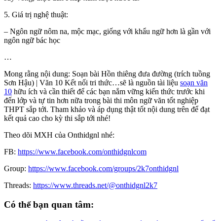
5. Giá trị nghệ thuật:
– Ngôn ngữ nôm na, mộc mạc, giống với khẩu ngữ hơn là gần với
ngôn ngữ bác học
…
Mong rằng nội dung: Soạn bài Hồn thiêng đưa đường (trích tuồng
Sơn Hậu) | Văn 10 Kết nối tri thức…sẽ là nguồn tài liệu
soạn văn
10
hữu ích và cần thiết để các bạn nắm vững kiến thức trước khi
đến lớp và tự tin hơn nữa trong bài thi môn ngữ văn tốt nghiệp
THPT sắp tới. Tham khảo và áp dụng thật tốt nội dung trên để đạt
kết quả cao cho kỳ thi sắp tới nhé!
Theo dõi MXH của Onthidgnl nhé:
FB:
https://www.facebook.com/onthidgnlcom
Group:
https://www.facebook.com/groups/2k7onthidgnl
Threads:
https://www.threads.net/@onthidgnl2k7
Có thể bạn quan tâm: