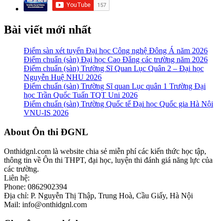
Bài viết mới nhất
Điểm sàn xét tuyển Đại học Công nghệ Đông Á năm 2026
Điểm chuẩn (sàn) Đại học Cao Đẳng các trường năm 2026
Điểm chuẩn (sàn) Trường Sĩ Quan Lục Quân 2 – Đại học
Nguyễn Huệ NHU 2026
Điểm chuẩn (sàn) Trường Sĩ quan Lục quân 1 Trường Đại
học Trần Quốc Tuấn TQT Uni 2026
Điểm chuẩn (sàn) Trường Quốc tế Đại học Quốc gia Hà Nội
VNU-IS 2026
Footer
About Ôn thi ĐGNL
Onthidgnl.com là website chia sẻ miễn phí các kiến thức học tập,
thông tin về Ôn thi THPT, đại học, luyện thi đánh giá năng lực của
các trường.
Liên hệ:
Phone: 0862902394
Địa chỉ: P. Nguyễn Thị Thập, Trung Hoà, Cầu Giấy, Hà Nội
Mail: info@onthidgnl.com