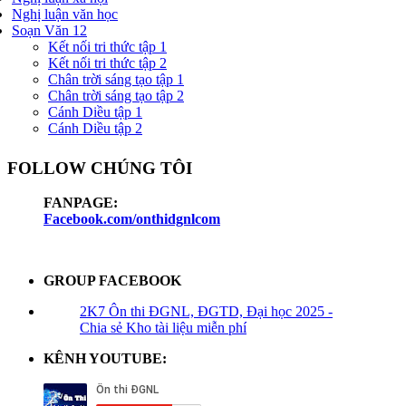
Nghị luận văn học
Soạn Văn 12
Kết nối tri thức tập 1
Kết nối tri thức tập 2
Chân trời sáng tạo tập 1
Chân trời sáng tạo tập 2
Cánh Diều tập 1
Cánh Diều tập 2
FOLLOW CHÚNG TÔI
FANPAGE:
Facebook.com/onthidgnlcom
GROUP FACEBOOK
2K7 Ôn thi ĐGNL, ĐGTD, Đại học 2025 -
Chia sẻ Kho tài liệu miễn phí
KÊNH YOUTUBE: