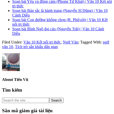
Soạn bài Yêu và đồng cảm (Phong Tử Khải) | Văn 10 Kết nối
tri thức
Soạn bài Bản sắc là hành trang (Nguyễn Sĩ Dũng) | Văn 10
Cánh Diều
Soạn bài Con đường không chọn (R. Phờ-rót) | Văn 10 Kết
nối tri thức
Soạn bài Bình Ngô đại cáo (Nguyễn Trãi) | Văn 10 Cánh
Diều
Filed Under:
Văn 10 Kết nối tri thức
,
Ngữ Văn
;
Tagged With:
ngữ
văn 10
,
Tích trò sân khấu dân gian
About
Tiến Vũ
Primary
Tìm kiếm
Sidebar
Search
the
site
Săn mã giảm giá tài liệu
...