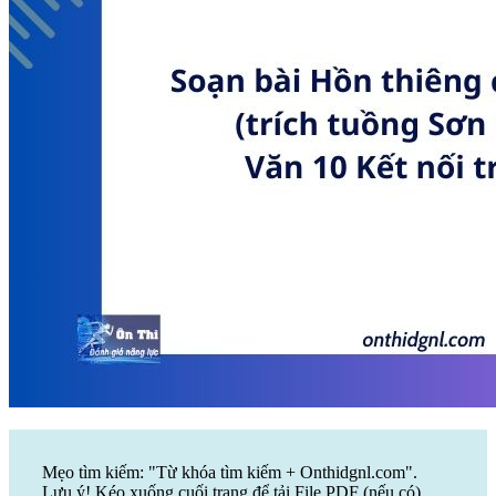
Mẹo tìm kiếm: "Từ khóa tìm kiếm + Onthidgnl.com".
Lưu ý! Kéo xuống cuối trang để tải File PDF (nếu có)