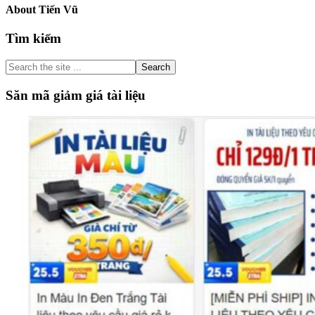
About
Tiến Vũ
Primary
Tìm kiếm
Sidebar
Search
the
site
Săn mã giảm giá tài liệu
...