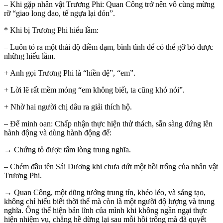
– Khi gặp nhân vật Trương Phi: Quan Công trở nên vô cùng mừng
rỡ “giao long đao, tế ngựa lại đón”.
* Khi bị Trương Phi hiểu lầm:
– Luôn tỏ ra một thái độ điềm đạm, bình tĩnh để có thể gỡ bỏ được
những hiểu lầm.
+ Anh gọi Trương Phi là “hiền đệ”, “em”.
+ Lời lẽ rất mềm mỏng “em không biết, ta cũng khó nói”.
+ Nhờ hai người chị dâu ra giải thích hộ.
– Để minh oan: Chấp nhận thực hiện thử thách, sẵn sàng đứng lên
hành động và dùng hành động để:
→ Chứng tỏ được tấm lòng trung nghĩa.
– Chém đầu tên Sái Dương khi chưa dứt một hồi trống của nhân vật
Trương Phi.
→ Quan Công, một dũng tướng trung tín, khéo léo, và sáng tạo,
không chỉ hiểu biết thời thế mà còn là một người độ lượng và trung
nghĩa. Ông thể hiện bản lĩnh của mình khi không ngần ngại thực
hiện nhiệm vụ, chẳng hề dừng lại sau mỗi hồi trống mà đã quyết