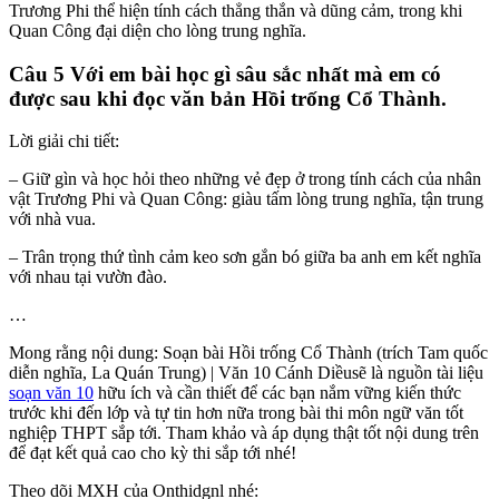
Trương Phi thể hiện tính cách thẳng thắn và dũng cảm, trong khi
Quan Công đại diện cho lòng trung nghĩa.
Câu 5 Với em bài học gì sâu sắc nhất mà em có
được sau khi đọc văn bản Hồi trống Cổ Thành.
Lời giải chi tiết:
– Giữ gìn và học hỏi theo những vẻ đẹp ở trong tính cách của nhân
vật Trương Phi và Quan Công: giàu tấm lòng trung nghĩa, tận trung
với nhà vua.
– Trân trọng thứ tình cảm keo sơn gắn bó giữa ba anh em kết nghĩa
với nhau tại vườn đào.
…
Mong rằng nội dung: Soạn bài Hồi trống Cổ Thành (trích Tam quốc
diễn nghĩa, La Quán Trung) | Văn 10 Cánh Diềusẽ là nguồn tài liệu
soạn văn 10
hữu ích và cần thiết để các bạn nắm vững kiến thức
trước khi đến lớp và tự tin hơn nữa trong bài thi môn ngữ văn tốt
nghiệp THPT sắp tới. Tham khảo và áp dụng thật tốt nội dung trên
để đạt kết quả cao cho kỳ thi sắp tới nhé!
Theo dõi MXH của Onthidgnl nhé: