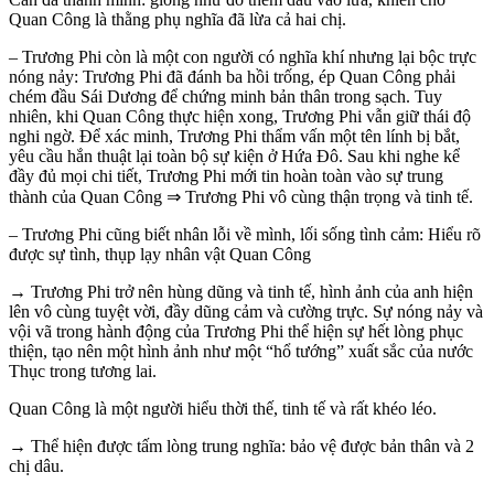
Quan Công là thằng phụ nghĩa đã lừa cả hai chị.
– Trương Phi còn là một con người có nghĩa khí nhưng lại bộc trực
nóng nảy: Trương Phi đã đánh ba hồi trống, ép Quan Công phải
chém đầu Sái Dương để chứng minh bản thân trong sạch. Tuy
nhiên, khi Quan Công thực hiện xong, Trương Phi vẫn giữ thái độ
nghi ngờ. Để xác minh, Trương Phi thẩm vấn một tên lính bị bắt,
yêu cầu hắn thuật lại toàn bộ sự kiện ở Hứa Đô. Sau khi nghe kể
đầy đủ mọi chi tiết, Trương Phi mới tin hoàn toàn vào sự trung
thành của Quan Công ⇒ Trương Phi vô cùng thận trọng và tinh tế.
– Trương Phi cũng biết nhân lỗi về mình, lối sống tình cảm: Hiểu rõ
được sự tình, thụp lạy nhân vật Quan Công
→ Trương Phi trở nên hùng dũng và tinh tế, hình ảnh của anh hiện
lên vô cùng tuyệt vời, đầy dũng cảm và cường trực. Sự nóng nảy và
vội vã trong hành động của Trương Phi thể hiện sự hết lòng phục
thiện, tạo nên một hình ảnh như một “hổ tướng” xuất sắc của nước
Thục trong tương lai.
Quan Công là một người hiểu thời thế, tinh tế và rất khéo léo.
→ Thể hiện được tấm lòng trung nghĩa: bảo vệ được bản thân và 2
chị dâu.