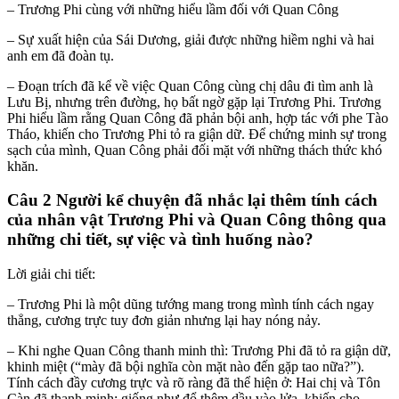
– Trương Phi cùng với những hiểu lầm đối với Quan Công
– Sự xuất hiện của Sái Dương, giải được những hiềm nghi và hai
anh em đã đoàn tụ.
– Đoạn trích đã kể về việc Quan Công cùng chị dâu đi tìm anh là
Lưu Bị, nhưng trên đường, họ bất ngờ gặp lại Trương Phi. Trương
Phi hiểu lầm rằng Quan Công đã phản bội anh, hợp tác với phe Tào
Tháo, khiến cho Trương Phi tỏ ra giận dữ. Để chứng minh sự trong
sạch của mình, Quan Công phải đối mặt với những thách thức khó
khăn.
Câu 2 Người kể chuyện đã nhắc lại thêm tính cách
của nhân vật Trương Phi và Quan Công thông qua
những chi tiết, sự việc và tình huống nào?
Lời giải chi tiết:
– Trương Phi là một dũng tướng mang trong mình tính cách ngay
thẳng, cương trực tuy đơn giản nhưng lại hay nóng nảy.
– Khi nghe Quan Công thanh minh thì: Trương Phi đã tỏ ra giận dữ,
khinh miệt (“mày đã bội nghĩa còn mặt nào đến gặp tao nữa?”).
Tính cách đầy cương trực và rõ ràng đã thể hiện ở: Hai chị và Tôn
Càn đã thanh minh: giống như đổ thêm dầu vào lửa, khiến cho