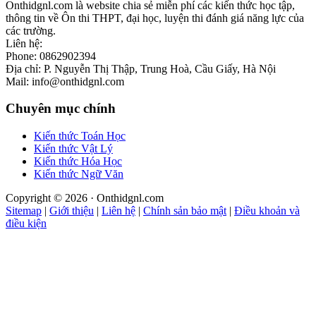
Onthidgnl.com là website chia sẻ miễn phí các kiến thức học tập,
thông tin về Ôn thi THPT, đại học, luyện thi đánh giá năng lực của
các trường.
Liên hệ:
Phone: 0862902394
Địa chỉ: P. Nguyễn Thị Thập, Trung Hoà, Cầu Giấy, Hà Nội
Mail: info@onthidgnl.com
Chuyên mục chính
Kiến thức Toán Học
Kiến thức Vật Lý
Kiến thức Hóa Học
Kiến thức Ngữ Văn
Copyright © 2026 · Onthidgnl.com
Sitemap
|
Giới thiệu
|
Liên hệ
|
Chính sản bảo mật
|
Điều khoản và
điều kiện