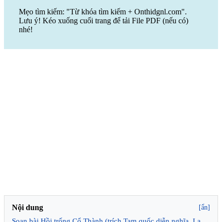
Mẹo tìm kiếm: "Từ khóa tìm kiếm + Onthidgnl.com".
Lưu ý! Kéo xuống cuối trang để tải File PDF (nếu có)
nhé!
Nội dung
[ẩn]
Soạn bài Hồi trống Cổ Thành (trích Tam quốc diễn nghĩa, La