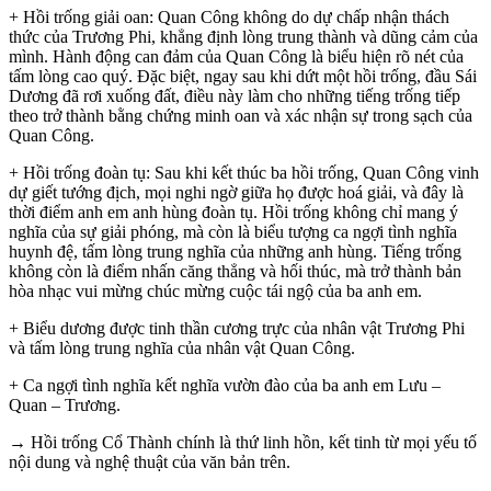
+ Hồi trống giải oan: Quan Công không do dự chấp nhận thách
thức của Trương Phi, khẳng định lòng trung thành và dũng cảm của
mình. Hành động can đảm của Quan Công là biểu hiện rõ nét của
tấm lòng cao quý. Đặc biệt, ngay sau khi dứt một hồi trống, đầu Sái
Dương đã rơi xuống đất, điều này làm cho những tiếng trống tiếp
theo trở thành bằng chứng minh oan và xác nhận sự trong sạch của
Quan Công.
+ Hồi trống đoàn tụ: Sau khi kết thúc ba hồi trống, Quan Công vinh
dự giết tướng địch, mọi nghi ngờ giữa họ được hoá giải, và đây là
thời điểm anh em anh hùng đoàn tụ. Hồi trống không chỉ mang ý
nghĩa của sự giải phóng, mà còn là biểu tượng ca ngợi tình nghĩa
huynh đệ, tấm lòng trung nghĩa của những anh hùng. Tiếng trống
không còn là điểm nhấn căng thẳng và hối thúc, mà trở thành bản
hòa nhạc vui mừng chúc mừng cuộc tái ngộ của ba anh em.
+ Biểu dương được tinh thần cương trực của nhân vật Trương Phi
và tấm lòng trung nghĩa của nhân vật Quan Công.
+ Ca ngợi tình nghĩa kết nghĩa vườn đào của ba anh em Lưu –
Quan – Trương.
→ Hồi trống Cổ Thành chính là thứ linh hồn, kết tinh từ mọi yếu tố
nội dung và nghệ thuật của văn bản trên.