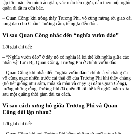
lập tức mặc lên mình áo giáp, vác mâu lên ngựa, dẫn theo một nghìn
quân đi tắt ra cửa bắc.
– Quan Công: khi trông thấy Trương Phi, vô cùng mừng rỡ, giao cái
long đao cho Châu Thương cầm, tế ngựa đến đón.
Vì sao Quan Công nhắc đến “nghĩa vườn đào”
Lời giải chi tiết:
– “Nghĩa vườn đào” ở đây nó có nghĩa là lời thề kết nghĩa giữa các
nhân vật Lưu Bị, Quan Công, Trương Phi ở chính vườn đào.
– Quan Công khi nhắc đến “nghĩa vườn đào” chính là vì chàng đa
vô cùng ngạc nhiên trước cái thái độ của Trương Phi khi thấy chàng
(hò hét giống như sấm, múa xà mâu và chạy lại đâm Quan Công),
tưởng những rằng Trương Phi đã quên đi lời thề kết nghĩa năm xưa
sau một quãng thời gian dài xa cách.
Vì sao cách xưng hô giữa Trương Phi và Quan
Công đối lập nhau?
Lời giải chi tiết:
– Quan Công khi gọi Trương Phi bằng những từ ngữ xưng hô: