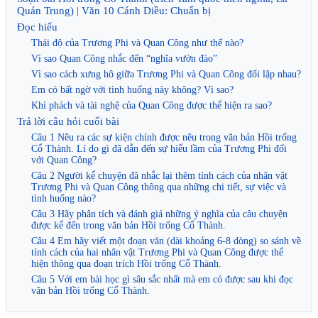
Quán Trung) | Văn 10 Cánh Diều: Chuẩn bị
Đọc hiểu
Thái độ của Trương Phi và Quan Công như thế nào?
Vì sao Quan Công nhắc đến “nghĩa vườn đào”
Vì sao cách xưng hô giữa Trương Phi và Quan Công đối lập nhau?
Em có bất ngờ với tình huống này không? Vì sao?
Khí phách và tài nghệ của Quan Công được thể hiện ra sao?
Trả lời câu hỏi cuối bài
Câu 1 Nêu ra các sự kiện chính được nêu trong văn bản Hồi trống
Cổ Thành. Lí do gì đã dẫn đến sự hiểu lầm của Trương Phi đối
với Quan Công?
Câu 2 Người kể chuyện đã nhắc lại thêm tính cách của nhân vật
Trương Phi và Quan Công thông qua những chi tiết, sự việc và
tình huống nào?
Câu 3 Hãy phân tích và đánh giá những ý nghĩa của câu chuyện
được kể đến trong văn bản Hồi trống Cổ Thành.
Câu 4 Em hãy viết một đoạn văn (dài khoảng 6-8 dòng) so sánh về
tính cách của hai nhân vật Trương Phi và Quan Công được thể
hiện thông qua đoạn trích Hồi trống Cổ Thành.
Câu 5 Với em bài học gì sâu sắc nhất mà em có được sau khi đọc
văn bản Hồi trống Cổ Thành.