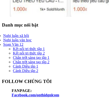
Danh mục nổi bật
Nghị luận xã hội
Nghị luận văn học
Soạn Văn 12
Kết nối tri thức tập 1
Kết nối tri thức tập 2
Chân trời sáng tạo tập 1
Chân trời sáng tạo tập 2
Cánh Diều tập 1
Cánh Diều tập 2
FOLLOW CHÚNG TÔI
FANPAGE:
Facebook.com/onthidgnlcom