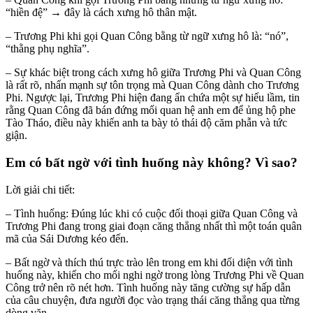
“hiền đệ” → đây là cách xưng hô thân mật.
– Trương Phi khi gọi Quan Công bằng từ ngữ xưng hô là: “nó”,
“thằng phụ nghĩa”.
– Sự khác biệt trong cách xưng hô giữa Trương Phi và Quan Công
là rất rõ, nhấn mạnh sự tôn trọng mà Quan Công dành cho Trương
Phi. Ngược lại, Trương Phi hiện đang ẩn chứa một sự hiểu lầm, tin
rằng Quan Công đã bán đứng mối quan hệ anh em để ủng hộ phe
Tào Tháo, điều này khiến anh ta bày tỏ thái độ căm phẫn và tức
giận.
Em có bất ngờ với tình huống này không? Vì sao?
Lời giải chi tiết:
– Tình huống: Đúng lúc khi có cuộc đối thoại giữa Quan Công và
Trương Phi đang trong giai đoạn căng thẳng nhất thì một toán quân
mã của Sái Dương kéo đến.
– Bất ngờ và thích thú trực trào lên trong em khi đối diện với tình
huống này, khiến cho mối nghi ngờ trong lòng Trương Phi về Quan
Công trở nên rõ nét hơn. Tình huống này tăng cường sự hấp dẫn
của câu chuyện, đưa người đọc vào trạng thái căng thẳng qua từng
dòng văn.