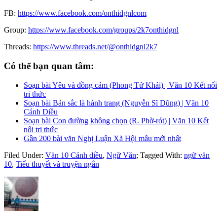
FB:
https://www.facebook.com/onthidgnlcom
Group:
https://www.facebook.com/groups/2k7onthidgnl
Threads:
https://www.threads.net/@onthidgnl2k7
Có thể bạn quan tâm:
Soạn bài Yêu và đồng cảm (Phong Tử Khải) | Văn 10 Kết nối
tri thức
Soạn bài Bản sắc là hành trang (Nguyễn Sĩ Dũng) | Văn 10
Cánh Diều
Soạn bài Con đường không chọn (R. Phờ-rót) | Văn 10 Kết
nối tri thức
Gần 200 bài văn Nghị Luận Xã Hội mẫu mới nhất
Filed Under:
Văn 10 Cánh diều
,
Ngữ Văn
;
Tagged With:
ngữ văn
10
,
Tiểu thuyết và truyện ngắn