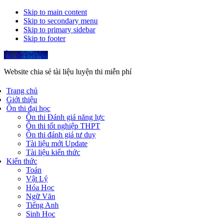
Skip to main content
Skip to secondary menu
Skip to primary sidebar
Skip to footer
Ôn thi ĐGNL
Website chia sẻ tài liệu luyện thi miễn phí
Trang chủ
Giới thiệu
Ôn thi đại học
Ôn thi Đánh giá năng lực
Ôn thi tốt nghiệp THPT
Ôn thi đánh giá tư duy
Tài liệu mới Update
Tài liệu kiến thức
Kiến thức
Toán
Vật Lý
Hóa Học
Ngữ Văn
Tiếng Anh
Sinh Học