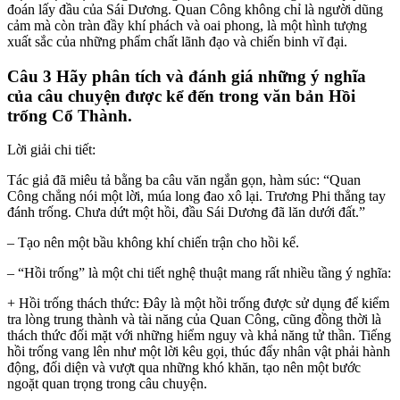
đoán lấy đầu của Sái Dương. Quan Công không chỉ là người dũng
cảm mà còn tràn đầy khí phách và oai phong, là một hình tượng
xuất sắc của những phẩm chất lãnh đạo và chiến binh vĩ đại.
Câu 3 Hãy phân tích và đánh giá những ý nghĩa
của câu chuyện được kể đến trong văn bản Hồi
trống Cổ Thành.
Lời giải chi tiết:
Tác giả đã miêu tả bằng ba câu văn ngắn gọn, hàm súc: “Quan
Công chẳng nói một lời, múa long đao xô lại. Trương Phi thẳng tay
đánh trống. Chưa dứt một hồi, đầu Sái Dương đã lăn dưới đất.”
– Tạo nên một bầu không khí chiến trận cho hồi kể.
– “Hồi trống” là một chi tiết nghệ thuật mang rất nhiều tầng ý nghĩa:
+ Hồi trống thách thức: Đây là một hồi trống được sử dụng để kiểm
tra lòng trung thành và tài năng của Quan Công, cũng đồng thời là
thách thức đối mặt với những hiểm nguy và khả năng tử thần. Tiếng
hồi trống vang lên như một lời kêu gọi, thúc đẩy nhân vật phải hành
động, đối diện và vượt qua những khó khăn, tạo nên một bước
ngoặt quan trọng trong câu chuyện.