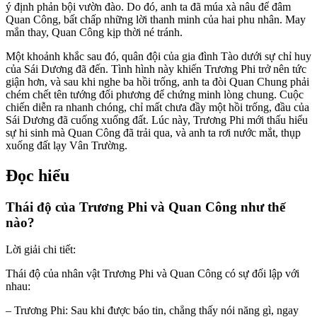
ý định phản bội vườn đào. Do đó, anh ta đã múa xà nâu để đâm
Quan Công, bất chấp những lời thanh minh của hai phu nhân. May
mắn thay, Quan Công kịp thời né tránh.
Một khoảnh khắc sau đó, quân đội của gia đình Tào dưới sự chỉ huy
của Sái Dương đã đến. Tình hình này khiến Trương Phi trở nên tức
giận hơn, và sau khi nghe ba hồi trống, anh ta đòi Quan Chung phải
chém chết tên tướng đối phương để chứng minh lòng chung. Cuộc
chiến diễn ra nhanh chóng, chỉ mất chưa đầy một hồi trống, đầu của
Sái Dương đã cuống xuống đất. Lúc này, Trương Phi mới thấu hiểu
sự hi sinh mà Quan Công đã trải qua, và anh ta rơi nước mắt, thụp
xuống đất lạy Vân Trường.
Đọc hiểu
Thái độ của Trương Phi và Quan Công như thế
nào?
Lời giải chi tiết:
Thái độ của nhân vật Trương Phi và Quan Công có sự đối lập với
nhau:
– Trương Phi: Sau khi được báo tin, chẳng thấy nói năng gì, ngay