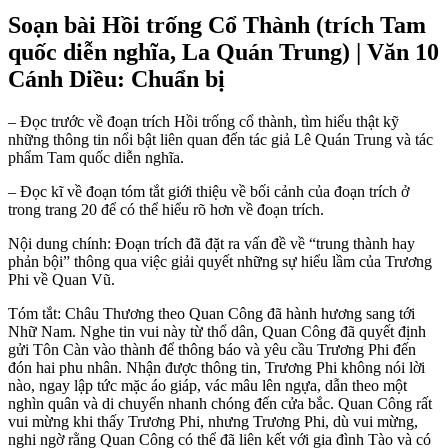
Soạn bài Hồi trống Cổ Thành (trích Tam
quốc diễn nghĩa, La Quán Trung) | Văn 10
Cánh Diều: Chuẩn bị
– Đọc trước về đoạn trích Hồi trống cổ thành, tìm hiểu thật kỹ
những thông tin nổi bật liên quan đến tác giả Lê Quán Trung và tác
phẩm Tam quốc diễn nghĩa.
– Đọc kĩ về đoạn tóm tắt giới thiệu về bối cảnh của đoạn trích ở
trong trang 20 để có thể hiểu rõ hơn về đoạn trích.
Nội dung chính: Đoạn trích đã đặt ra vấn đề về “trung thành hay
phản bội” thông qua việc giải quyết những sự hiểu lầm của Trương
Phi về Quan Vũ.
Tóm tắt: Châu Thương theo Quan Công đã hành hương sang tới
Nhữ Nam. Nghe tin vui này từ thổ dân, Quan Công đã quyết định
gửi Tôn Càn vào thành để thông báo và yêu cầu Trương Phi đến
đón hai phu nhân. Nhận được thông tin, Trương Phi không nói lời
nào, ngay lập tức mặc áo giáp, vác mâu lên ngựa, dẫn theo một
nghìn quân và di chuyển nhanh chóng đến cửa bắc. Quan Công rất
vui mừng khi thấy Trương Phi, nhưng Trương Phi, dù vui mừng,
nghi ngờ rằng Quan Công có thể đã liên kết với gia đình Tào và có