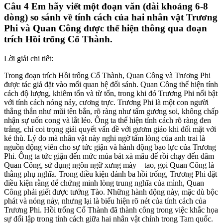
Câu 4 Em hãy viết một đoạn văn (dài khoảng 6-8
dòng) so sánh về tính cách của hai nhân vật Trương
Phi và Quan Công được thể hiện thông qua đoạn
trích Hồi trống Cổ Thành.
Lời giải chi tiết:
Trong đoạn trích Hồi trống Cổ Thành, Quan Công và Trương Phi
được tác giả đặt vào mối quan hệ đối sánh. Quan Công thể hiện tính
cách độ lượng, khiêm tốn và từ tốn, trong khi đó Trương Phi nổi bật
với tính cách nóng nảy, cương trực. Trương Phi là một con người
thẳng thắn như mũi tên bắn, rõ ràng như tấm gương soi, không chấp
nhận sự uốn cong và lắt léo. Ông ta thể hiện tính cách rõ ràng đen
trắng, chỉ coi trọng giải quyết vấn đề với gươm giáo khi đối mặt với
kẻ thù. Lý do mà nhân vật này nghi ngờ tấm lòng của anh trai là
nguồn động viên cho sự tức giận và hành động bạo lực của Trương
Phi. Ông ta tức giận đến mức múa bát xà mâu để rồi chạy đến đâm
Quan Công, sử dụng ngôn ngữ xưng mày – tao, gọi Quan Công là
thằng phụ nghĩa. Trong điều kiện đánh ba hồi trống, Trương Phi đặt
điều kiện rằng để chứng minh lòng trung nghĩa của mình, Quan
Công phải giết được tướng Tào. Những hành động này, mặc dù bộc
phát và nóng nảy, nhưng lại là biểu hiện rõ nét của tính cách của
Trương Phi. Hồi trống Cổ Thành đã thành công trong việc khắc họa
sự đối lập trong tính cách giữa hai nhân vật chính trong Tam quốc.