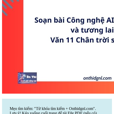
Mẹo tìm kiếm: "Từ khóa tìm kiếm + Onthidgnl.com".
Lưu ý! Kéo xuống cuối trang để tải File PDF (nếu có)