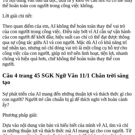
Từ nội dung văn bản đã đọc, đưa ra ý kiến về câu hỏi AI có thể thay
thế hoàn toàn con người trong công việc không.
Lời giải chi tiết:
Theo quan điểm của em, AI không thể hoàn toàn thay thế vai trò
của con người trong công việc. Điều này bởi vì AI cần sự vận hành
của con người để khởi đầu; hiệu suất cao chỉ có thể đạt được thông
qua sự cộng tác giữa AI và con người. Mặc dù AI có khả năng trí
tuệ nhân tạo, nhưng nó chỉ đóng vai trò là một công cụ hỗ trợ cho
công việc của con người, giúp nó trở nên linh hoạt, tiện lợi, nhanh
chóng và hiệu quả hơn, chứ không thể hoàn toàn thay thế con
người.
Câu 4 trang 45 SGK Ngữ Văn 11/1 Chân trời sáng
tạo
Sự phát triển của AI mang đến những thuận lợi và thách thức gì cho
con người? Người trẻ cần chuẩn bị gì để thích nghi với hoàn cảnh
ấy?
Phương pháp giải:
Dựa vào nội dung văn bản và hiểu biết của mình về AI, tìm và chỉ
ra những thuận lợi và thách thức mà AI mang lại cho con người. Từ