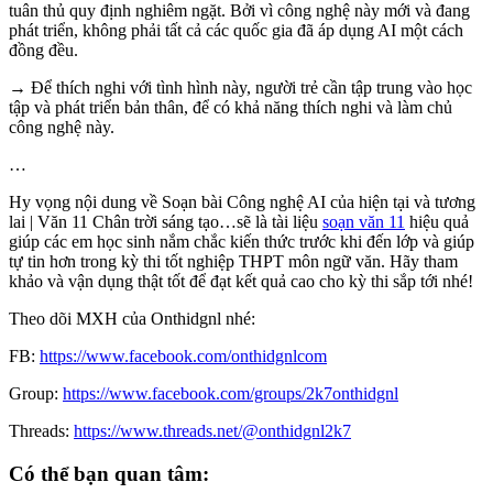
tuân thủ quy định nghiêm ngặt. Bởi vì công nghệ này mới và đang
phát triển, không phải tất cả các quốc gia đã áp dụng AI một cách
đồng đều.
→ Để thích nghi với tình hình này, người trẻ cần tập trung vào học
tập và phát triển bản thân, để có khả năng thích nghi và làm chủ
công nghệ này.
…
Hy vọng nội dung về Soạn bài Công nghệ AI của hiện tại và tương
lai | Văn 11 Chân trời sáng tạo…sẽ là tài liệu
soạn văn 11
hiệu quả
giúp các em học sinh nắm chắc kiến thức trước khi đến lớp và giúp
tự tin hơn trong kỳ thi tốt nghiệp THPT môn ngữ văn. Hãy tham
khảo và vận dụng thật tốt để đạt kết quả cao cho kỳ thi sắp tới nhé!
Theo dõi MXH của Onthidgnl nhé:
FB:
https://www.facebook.com/onthidgnlcom
Group:
https://www.facebook.com/groups/2k7onthidgnl
Threads:
https://www.threads.net/@onthidgnl2k7
Có thể bạn quan tâm: