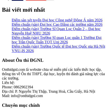
Bài viết mới nhất
Điểm sàn xét tuyển Đại học Công nghệ Đông Á năm 2026
Điểm chuẩn (sàn) Đại học Cao Đẳng các trường năm 2026
Điểm chuẩn (sàn) Trường Sĩ Quan Lục Quân 2 – Đại học
Nguyễn Huệ NHU 2026
Điểm chuẩn (sàn) Trường Sĩ quan Lục quân 1 Trường Đại
học Trần Quốc Tuấn TQT Uni 2026
Điểm chuẩn (sàn) Trường Quốc tế Đại học Quốc gia Hà Nội
VNU-IS 2026
Footer
About Ôn thi ĐGNL
Onthidgnl.com là website chia sẻ miễn phí các kiến thức học tập,
thông tin về Ôn thi THPT, đại học, luyện thi đánh giá năng lực của
các trường.
Liên hệ:
Phone: 0862902394
Địa chỉ: P. Nguyễn Thị Thập, Trung Hoà, Cầu Giấy, Hà Nội
Mail: info@onthidgnl.com
Chuyên mục chính