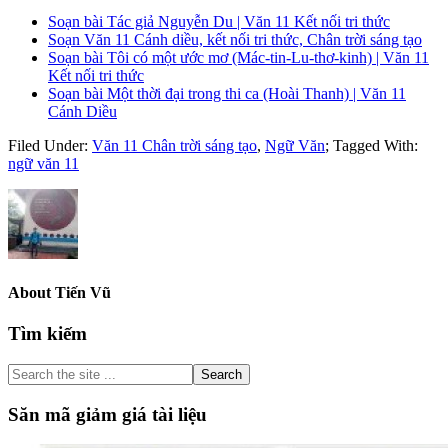
Soạn bài Tác giả Nguyễn Du | Văn 11 Kết nối tri thức
Soạn Văn 11 Cánh diều, kết nối tri thức, Chân trời sáng tạo
Soạn bài Tôi có một ước mơ (Mác-tin-Lu-thơ-kinh) | Văn 11
Kết nối tri thức
Soạn bài Một thời đại trong thi ca (Hoài Thanh) | Văn 11
Cánh Diều
Filed Under:
Văn 11 Chân trời sáng tạo
,
Ngữ Văn
;
Tagged With:
ngữ văn 11
About
Tiến Vũ
Primary
Tìm kiếm
Sidebar
Search
the
site
Săn mã giảm giá tài liệu
...