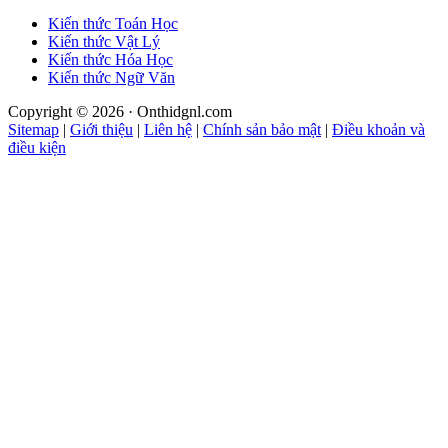
Kiến thức Toán Học
Kiến thức Vật Lý
Kiến thức Hóa Học
Kiến thức Ngữ Văn
Copyright © 2026 · Onthidgnl.com
Sitemap
|
Giới thiệu
|
Liên hệ
|
Chính sản bảo mật
|
Điều khoản và
điều kiện