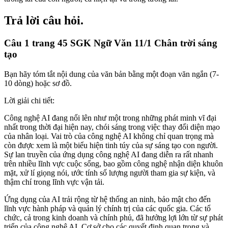
Trả lời câu hỏi.
Câu 1 trang 45 SGK Ngữ Văn 11/1 Chân trời sáng
tạo
Bạn hãy tóm tắt nội dung của văn bản bằng một đoạn văn ngắn (7-
10 dòng) hoặc sơ đồ.
Lời giải chi tiết:
Công nghệ AI đang nổi lên như một trong những phát minh vĩ đại
nhất trong thời đại hiện nay, chói sáng trong việc thay đổi diện mạo
của nhân loại. Vai trò của công nghệ AI không chỉ quan trọng mà
còn được xem là một biểu hiện tinh túy của sự sáng tạo con người.
Sự lan truyền của ứng dụng công nghệ AI đang diễn ra rất nhanh
trên nhiều lĩnh vực cuộc sống, bao gồm công nghệ nhận diện khuôn
mặt, xử lí giọng nói, ước tính số lượng người tham gia sự kiện, và
thậm chí trong lĩnh vực vận tải.
Ứng dụng của AI trải rộng từ hệ thống an ninh, bảo mật cho đến
lĩnh vực hành pháp và quản lý chính trị của các quốc gia. Các tổ
chức, cả trong kinh doanh và chính phủ, đã hưởng lợi lớn từ sự phát
triển của công nghệ AI. Cơ sở cho các quyết định quan trọng và