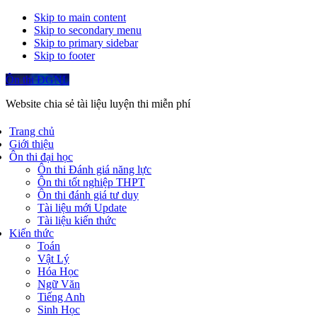
Skip to main content
Skip to secondary menu
Skip to primary sidebar
Skip to footer
Ôn thi ĐGNL
Website chia sẻ tài liệu luyện thi miễn phí
Trang chủ
Giới thiệu
Ôn thi đại học
Ôn thi Đánh giá năng lực
Ôn thi tốt nghiệp THPT
Ôn thi đánh giá tư duy
Tài liệu mới Update
Tài liệu kiến thức
Kiến thức
Toán
Vật Lý
Hóa Học
Ngữ Văn
Tiếng Anh
Sinh Học