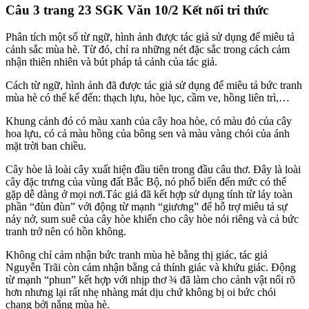
Câu 3 trang 23 SGK Văn 10/2 Kết nối tri thức
Phân tích một số từ ngữ, hình ảnh được tác giả sử dụng để miêu tả
cảnh sắc mùa hè. Từ đó, chỉ ra những nét đặc sắc trong cách cảm
nhận thiên nhiên và bút pháp tả cảnh của tác giả.
Cách từ ngữ, hình ảnh đã được tác giả sử dụng để miêu tả bức tranh
mùa hè có thể kể đến: thạch lựu, hòe lục, cầm ve, hồng liên trì,…
Khung cảnh đó có màu xanh của cây hoa hòe, có màu đỏ của cây
hoa lựu, có cả màu hồng của bông sen và màu vàng chói của ánh
mặt trời ban chiều.
Cây hòe là loài cây xuất hiện đầu tiên trong đầu câu thơ. Đây là loài
cây đặc trưng của vùng đất Bắc Bộ, nó phổ biến đến mức có thể
gặp dễ dàng ở mọi nơi.Tác giả đã kết hợp sử dụng tính từ láy toàn
phần “đùn đùn” với động từ mạnh “giương” để hỗ trợ miêu tả sự
nảy nở, sum suê của cây hòe khiến cho cây hòe nói riêng và cả bức
tranh trở nên có hồn không.
Không chỉ cảm nhận bức tranh mùa hè bằng thị giác, tác giả
Nguyễn Trãi còn cảm nhận bằng cả thính giác và khứu giác. Động
từ mạnh “phun” kết hợp với nhịp thơ ¾ đã làm cho cảnh vật nổi rõ
hơn nhưng lại rất nhẹ nhàng mát dịu chứ không bị oi bức chói
chang bởi nắng mùa hè.