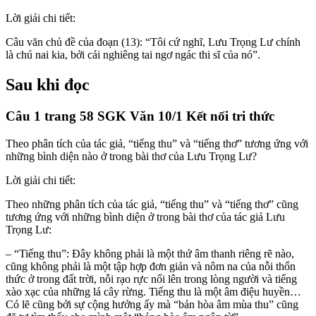
Lời giải chi tiết:
Câu văn chủ đề của đoạn (13): “Tôi cứ nghĩ, Lưu Trọng Lư chính
là chú nai kia, bởi cái nghiêng tai ngơ ngác thi sĩ của nó”.
Sau khi đọc
Câu 1 trang 58 SGK Văn 10/1 Kết nối tri thức
Theo phân tích của tác giả, “tiếng thu” và “tiếng thơ” tương ứng với
những bình diện nào ở trong bài thơ của Lưu Trọng Lư?
Lời giải chi tiết:
Theo những phân tích của tác giả, “tiếng thu” và “tiếng thơ” cũng
tương ứng với những bình diện ở trong bài thơ của tác giả Lưu
Trọng Lư:
– “Tiếng thu”: Đây không phải là một thứ âm thanh riêng rẽ nào,
cũng không phải là một tập hợp đơn giản và nôm na của nỗi thổn
thức ở trong đất trời, nỗi rạo rực nổi lên trong lòng người và tiếng
xào xạc của những lá cây rừng. Tiếng thu là một âm điệu huyền…
Có lẽ cũng bởi sự cộng hưởng ấy mà “bản hòa âm mùa thu” cũng