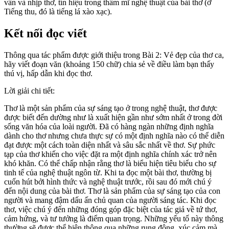
vần và nhịp thơ, tín hiệu trong thẩm mĩ nghệ thuật của bài thơ (ở
Tiếng thu, đó là tiếng lá xào xạc).
Kết nối đọc viết
Thông qua tác phẩm được giới thiệu trong Bài 2: Vẻ đẹp của thơ ca,
hãy viết đoạn văn (khoảng 150 chữ) chia sẻ về điều làm bạn thấy
thú vị, hấp dẫn khi đọc thơ.
Lời giải chi tiết:
Thơ là một sản phẩm của sự sáng tạo ở trong nghệ thuật, thơ được
được biết đến dường như là xuất hiện gần như sớm nhất ở trong đời
sống văn hóa của loài người. Đã có hàng ngàn những định nghĩa
dành cho thơ nhưng chưa thực sự có một định nghĩa nào có thể diễn
đạt được một cách toàn diện nhất và sâu sắc nhất về thơ. Sự phức
tạp của thơ khiến cho việc đặt ra một định nghĩa chính xác trở nên
khó khăn. Có thể chấp nhận rằng thơ là biểu hiện tiêu biểu cho sự
tinh tế của nghệ thuật ngôn từ. Khi ta đọc một bài thơ, thường bị
cuốn hút bởi hình thức và nghệ thuật trước, rồi sau đó mới chú ý
đến nội dung của bài thơ. Thơ là sản phẩm của sự sáng tạo của con
người và mang đậm dấu ấn chủ quan của người sáng tác. Khi đọc
thơ, việc chú ý đến những đóng góp đặc biệt của tác giả về tứ thơ,
cảm hứng, và tư tưởng là điểm quan trọng. Những yếu tố này thông
thường sẽ được thể hiện thông qua những rung động, xúc cảm mà