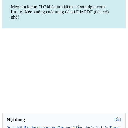
Mẹo tìm kiếm: "Từ khóa tìm kiếm + Onthidgnl.com".
Lưu ý! Kéo xuống cuối trang để tải File PDF (nếu có)
nhé!
Nội dung
[ẩn]
Soạn bài Bản hoà âm ngôn từ trong “Tiếng thu” của Lưu Trọng