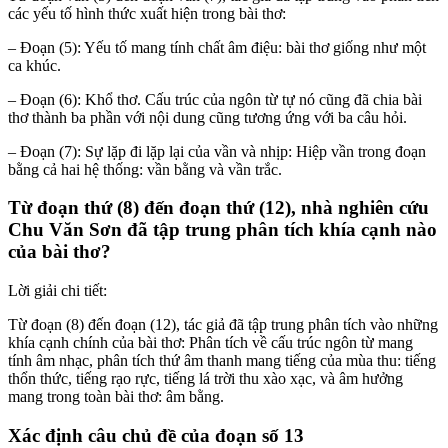
các yếu tố hình thức xuất hiện trong bài thơ:
– Đoạn (5): Yếu tố mang tính chất âm điệu: bài thơ giống như một
ca khúc.
– Đoạn (6): Khổ thơ. Cấu trúc của ngôn từ tự nó cũng đã chia bài
thơ thành ba phần với nội dung cũng tương ứng với ba câu hỏi.
– Đoạn (7): Sự lặp đi lặp lại của vần và nhịp: Hiệp vần trong đoạn
bằng cả hai hệ thống: vần bằng và vần trắc.
Từ đoạn thứ (8) đến đoạn thứ (12), nhà nghiên cứu
Chu Văn Sơn đã tập trung phân tích khía cạnh nào
của bài thơ?
Lời giải chi tiết:
Từ đoạn (8) đến đoạn (12), tác giả đã tập trung phân tích vào những
khía cạnh chính của bài thơ: Phân tích về cấu trúc ngôn từ mang
tính âm nhạc, phân tích thứ âm thanh mang tiếng của mùa thu: tiếng
thổn thức, tiếng rạo rực, tiếng lá trời thu xào xạc, và âm hưởng
mang trong toàn bài thơ: âm bằng.
Xác định câu chủ đề của đoạn số 13