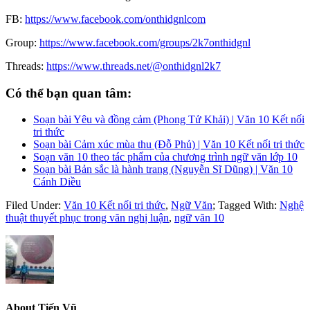
FB:
https://www.facebook.com/onthidgnlcom
Group:
https://www.facebook.com/groups/2k7onthidgnl
Threads:
https://www.threads.net/@onthidgnl2k7
Có thể bạn quan tâm:
Soạn bài Yêu và đồng cảm (Phong Tử Khải) | Văn 10 Kết nối
tri thức
Soạn bài Cảm xúc mùa thu (Đỗ Phủ) | Văn 10 Kết nối tri thức
Soạn văn 10 theo tác phẩm của chương trình ngữ văn lớp 10
Soạn bài Bản sắc là hành trang (Nguyễn Sĩ Dũng) | Văn 10
Cánh Diều
Filed Under:
Văn 10 Kết nối tri thức
,
Ngữ Văn
;
Tagged With:
Nghệ
thuật thuyết phục trong văn nghị luận
,
ngữ văn 10
About
Tiến Vũ