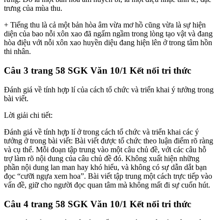
trưng của mùa thu.
+ Tiếng thu là cả một bản hòa âm vừa mơ hồ cũng vừa là sự hiện
diện của bao nỗi xôn xao đã ngấm ngầm trong lòng tạo vật và đang
hòa điệu với nỗi xôn xao huyền diệu đang hiện lên ở trong tâm hồn
thi nhân.
Câu 3 trang 58 SGK Văn 10/1 Kết nối tri thức
Đánh giá về tính hợp lí của cách tổ chức và triển khai ý tưởng trong
bài viết.
Lời giải chi tiết:
Đánh giá về tính hợp lí ở trong cách tổ chức và triển khai các ý
tưởng ở trong bài viết: Bài viết được tổ chức theo luận điểm rõ ràng
và cụ thể. Mỗi đoạn tập trung vào một câu chủ đề, với các câu hỗ
trợ làm rõ nội dung của câu chủ đề đó. Không xuất hiện những
phần nội dung lan man hay khó hiểu, và không có sự dẫn dắt bạn
đọc “cưỡi ngựa xem hoa”. Bài viết tập trung một cách trực tiếp vào
vấn đề, giữ cho người đọc quan tâm mà không mất đi sự cuốn hút.
Câu 4 trang 58 SGK Văn 10/1 Kết nối tri thức