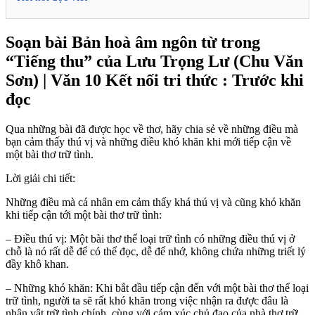
Soạn bài Bản hoà âm ngôn từ trong
“Tiếng thu” của Lưu Trọng Lư (Chu Văn
Sơn) | Văn 10 Kết nối tri thức : Trước khi
đọc
Qua những bài đã được học về thơ, hãy chia sẻ về những điều mà
bạn cảm thấy thú vị và những điều khó khăn khi mới tiếp cận về
một bài thơ trữ tình.
Lời giải chi tiết:
Những điều mà cá nhân em cảm thấy khá thú vị và cũng khó khăn
khi tiếp cận tới một bài thơ trữ tình:
– Điều thú vị: Một bài thơ thể loại trữ tình có những điều thú vị ở
chỗ là nó rất dễ để có thể đọc, dễ để nhớ, không chứa những triết lý
đầy khô khan.
– Những khó khăn: Khi bắt đầu tiếp cận đến với một bài thơ thể loại
trữ tình, người ta sẽ rất khó khăn trong việc nhận ra được đâu là
nhân vật trữ tình chính, cùng với cảm xúc chủ đạo của nhà thơ trữ