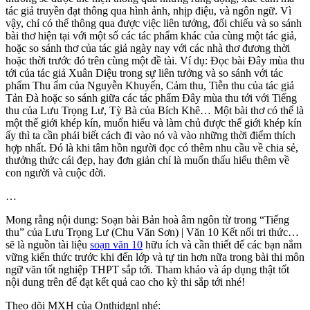
tác giả truyền đạt thông qua hình ảnh, nhịp điệu, và ngôn ngữ. Vì
vậy, chỉ có thể thông qua được việc liên tưởng, đối chiếu và so sánh
bài thơ hiện tại với một số các tác phẩm khác của cùng một tác giả,
hoặc so sánh thơ của tác giả ngày nay với các nhà thơ đương thời
hoặc thời trước đó trên cùng một đề tài. Ví dụ: Đọc bài Đây mùa thu
tới của tác giả Xuân Diệu trong sự liên tưởng và so sánh với tác
phẩm Thu ẩm của Nguyễn Khuyến, Cảm thu, Tiễn thu của tác giả
Tản Đà hoặc so sánh giữa các tác phẩm Đây mùa thu tới với Tiếng
thu của Lưu Trọng Lư, Tỳ Bà của Bích Khê… Một bài thơ có thể là
một thế giới khép kín, muốn hiểu và làm chủ được thế giới khép kín
ấy thì ta cần phải biết cách đi vào nó và vào những thời điểm thích
hợp nhất. Đó là khi tâm hồn người đọc có thêm nhu cầu về chia sẻ,
thưởng thức cái đẹp, hay đơn giản chỉ là muốn thấu hiểu thêm về
con người và cuộc đời.
…
Mong rằng nội dung: Soạn bài Bản hoà âm ngôn từ trong “Tiếng
thu” của Lưu Trọng Lư (Chu Văn Sơn) | Văn 10 Kết nối tri thức…
sẽ là nguồn tài liệu
soạn văn 10
hữu ích và cần thiết để các bạn nắm
vững kiến thức trước khi đến lớp và tự tin hơn nữa trong bài thi môn
ngữ văn tốt nghiệp THPT sắp tới. Tham khảo và áp dụng thật tốt
nội dung trên để đạt kết quả cao cho kỳ thi sắp tới nhé!
Theo dõi MXH của Onthidgnl nhé: