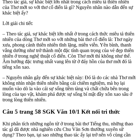
Theo tác giả, sự khác biệt lớn nhất trong cách miêu tả thiên nhiên
của Thơ mới so với thơ cổ điển là gì? Nguyên nhân nào dẫn đến sự
khác biệt ấy?
Lời giải chi tiết:
– Theo tác giả, sự khác biệt lớn nhất ở trong cách thức miêu tả thiên
nhiên của dòng Thơ mới so với những bài thơ cổ điển là: Thơ ngày
xưa, phong cảnh thiên nhiên tĩnh lặng, miên viễn. Yên bình, thanh
vắng dường như trở thành một đặc tính quan trọng của vẻ đẹp thiên
nhiên ở trong nghệ thuật cổ điển. Còn Thơ mới thì không như thế.
Âm hưởng đặc trưng nhất vang lên từ ở đáy hồn của thơ mới đó là
tiếng xôn xao.
– Nguyên nhân gây đến sự khác biệt này: Đó là do các nhà Thơ mới
không nhìn nhận thiên nhiên bằng cái chiêm nghiệm, mà họ lại
muốn vào dò la vào cái sự sống tiềm tàng và chất chứa bên trong
lòng của tạo vật, khám phá được sự sống bí mật đầy xôn xao sâu ở
trong lòng thiên nhiên.
Câu 5 trang 58 SGK Văn 10/1 Kết nối tri thức
Khi phân tích những ngôn từ ở trong bài thơ Tiếng thu, những thao
tác gì đã được nhà nghiên cứu Chu Văn Sơn thường xuyên sử
dụng? Theo bạn, tại sao những thao tác ấy lại trở nên vô cùng cần