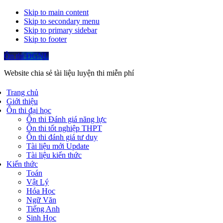
Skip to main content
Skip to secondary menu
Skip to primary sidebar
Skip to footer
Ôn thi ĐGNL
Website chia sẻ tài liệu luyện thi miễn phí
Trang chủ
Giới thiệu
Ôn thi đại học
Ôn thi Đánh giá năng lực
Ôn thi tốt nghiệp THPT
Ôn thi đánh giá tư duy
Tài liệu mới Update
Tài liệu kiến thức
Kiến thức
Toán
Vật Lý
Hóa Học
Ngữ Văn
Tiếng Anh
Sinh Học