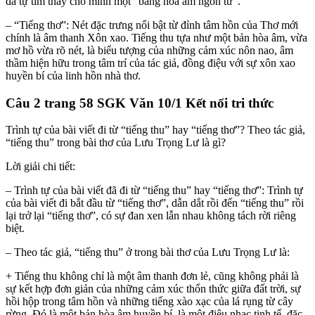
đã tự tìm thấy cho mình một “bảng hòa âm ngôn từ”.
– “Tiếng thơ”: Nét đặc trưng nổi bật từ đỉnh tâm hồn của Thơ mới
chính là âm thanh Xôn xao. Tiếng thu tựa như một bản hòa âm, vừa
mơ hồ vừa rõ nét, là biểu tượng của những cảm xúc nôn nao, âm
thầm hiện hữu trong tâm trí của tác giả, đồng điệu với sự xôn xao
huyền bí của linh hồn nhà thơ.
Câu 2 trang 58 SGK Văn 10/1 Kết nối tri thức
Trình tự của bài viết đi từ “tiếng thu” hay “tiếng thơ”? Theo tác giả,
“tiếng thu” trong bài thơ của Lưu Trọng Lư là gì?
Lời giải chi tiết:
– Trình tự của bài viết đã đi từ “tiếng thu” hay “tiếng thơ”: Trình tự
của bài viết đi bắt đầu từ “tiếng thơ”, dẫn dắt rồi đến “tiếng thu” rồi
lại trở lại “tiếng thơ”, có sự đan xen lẫn nhau không tách rời riêng
biệt.
– Theo tác giả, “tiếng thu” ở trong bài thơ của Lưu Trọng Lư là:
+ Tiếng thu không chỉ là một âm thanh đơn lẻ, cũng không phải là
sự kết hợp đơn giản của những cảm xúc thổn thức giữa đất trời, sự
hồi hộp trong tâm hồn và những tiếng xào xạc của lá rụng từ cây
rừng. Đó là một bản hòa âm huyền bí, là một điệu nhạc tinh tế, đặc