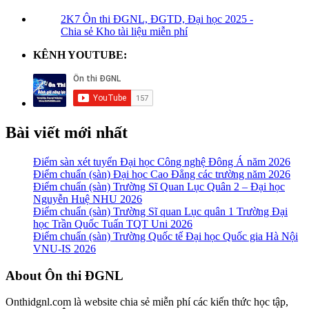
2K7 Ôn thi ĐGNL, ĐGTD, Đại học 2025 -
Chia sẻ Kho tài liệu miễn phí
KÊNH YOUTUBE:
Bài viết mới nhất
Điểm sàn xét tuyển Đại học Công nghệ Đông Á năm 2026
Điểm chuẩn (sàn) Đại học Cao Đẳng các trường năm 2026
Điểm chuẩn (sàn) Trường Sĩ Quan Lục Quân 2 – Đại học
Nguyễn Huệ NHU 2026
Điểm chuẩn (sàn) Trường Sĩ quan Lục quân 1 Trường Đại
học Trần Quốc Tuấn TQT Uni 2026
Điểm chuẩn (sàn) Trường Quốc tế Đại học Quốc gia Hà Nội
VNU-IS 2026
Footer
About Ôn thi ĐGNL
Onthidgnl.com là website chia sẻ miễn phí các kiến thức học tập,