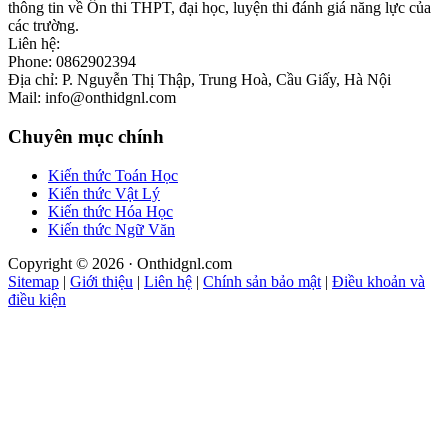
thông tin về Ôn thi THPT, đại học, luyện thi đánh giá năng lực của
các trường.
Liên hệ:
Phone: 0862902394
Địa chỉ: P. Nguyễn Thị Thập, Trung Hoà, Cầu Giấy, Hà Nội
Mail: info@onthidgnl.com
Chuyên mục chính
Kiến thức Toán Học
Kiến thức Vật Lý
Kiến thức Hóa Học
Kiến thức Ngữ Văn
Copyright © 2026 · Onthidgnl.com
Sitemap
|
Giới thiệu
|
Liên hệ
|
Chính sản bảo mật
|
Điều khoản và
điều kiện