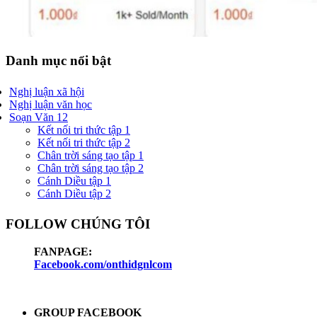
Danh mục nổi bật
Nghị luận xã hội
Nghị luận văn học
Soạn Văn 12
Kết nối tri thức tập 1
Kết nối tri thức tập 2
Chân trời sáng tạo tập 1
Chân trời sáng tạo tập 2
Cánh Diều tập 1
Cánh Diều tập 2
FOLLOW CHÚNG TÔI
FANPAGE:
Facebook.com/onthidgnlcom
GROUP FACEBOOK