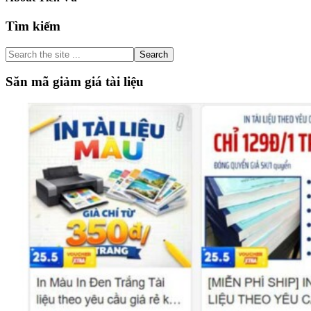
Primary
Tìm kiếm
Sidebar
Search
the
site
Săn mã giảm giá tài liệu
...