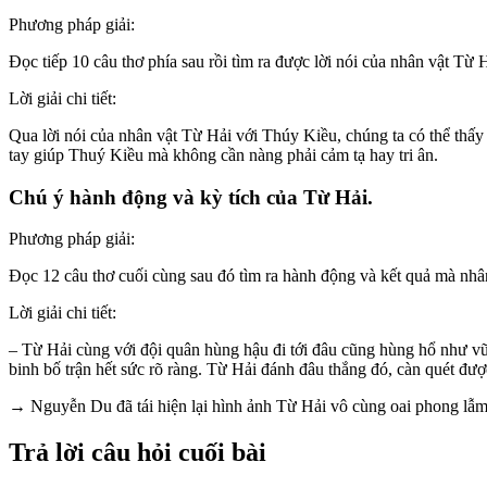
Phương pháp giải:
Đọc tiếp 10 câu thơ phía sau rồi tìm ra được lời nói của nhân vật Từ
Lời giải chi tiết:
Qua lời nói của nhân vật Từ Hải với Thúy Kiều, chúng ta có thể thấy
tay giúp Thuý Kiều mà không cần nàng phải cảm tạ hay tri ân.
Chú ý hành động và kỳ tích của Từ Hải.
Phương pháp giải:
Đọc 12 câu thơ cuối cùng sau đó tìm ra hành động và kết quả mà nhâ
Lời giải chi tiết:
– Từ Hải cùng với đội quân hùng hậu đi tới đâu cũng hùng hổ như vũ
binh bố trận hết sức rõ ràng. Từ Hải đánh đâu thắng đó, càn quét đư
→ Nguyễn Du đã tái hiện lại hình ảnh Từ Hải vô cùng oai phong lẫm l
Trả lời câu hỏi cuối bài