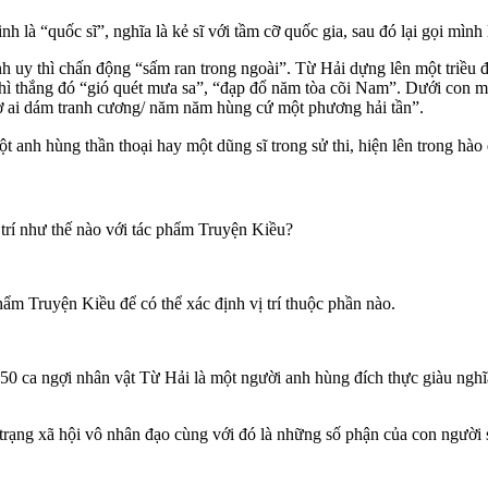
h là “quốc sĩ”, nghĩa là kẻ sĩ với tầm cỡ quốc gia, sau đó lại gọi mình
nh uy thì chấn động “sấm ran trong ngoài”. Từ Hải dựng lên một triều đì
hì thắng đó “gió quét mưa sa”, “đạp đổ năm tòa cõi Nam”. Dưới con mắ
 cờ ai dám tranh cương/ năm năm hùng cứ một phương hải tần”.
 anh hùng thần thoại hay một dũng sĩ trong sử thi, hiện lên trong hào 
ị trí như thế nào với tác phẩm Truyện Kiều?
hẩm Truyện Kiều để có thể xác định vị trí thuộc phần nào.
50 ca ngợi nhân vật Từ Hải là một người anh hùng đích thực giàu nghĩ
 trạng xã hội vô nhân đạo cùng với đó là những số phận của con người 