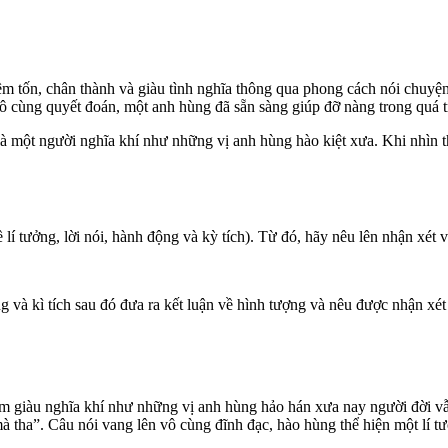
 tốn, chân thành và giàu tình nghĩa thông qua phong cách nói chuyện
vô cùng quyết đoán, một anh hùng đã sẵn sàng giúp đỡ nàng trong quá tr
i là một người nghĩa khí như những vị anh hùng hào kiệt xưa. Khi nhìn 
lí tưởng, lời nói, hành động và kỳ tích). Từ đó, hãy nêu lên nhận xét 
ng và kì tích sau đó đưa ra kết luận về hình tượng và nêu được nhận xét
m giàu nghĩa khí như những vị anh hùng hảo hán xưa nay người đời vẫn
mà tha”. Câu nói vang lên vô cùng đĩnh đạc, hào hùng thể hiện một lí 