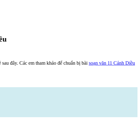
ều
ẻ sau đây. Các em tham khảo để chuẩn bị bài
soạn văn 11 Cánh Diều