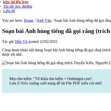
kho tài lệu free
Tin tức học đường
Liên hệ
You are here:
Home
/
Ngữ Văn
/
Soạn bài Anh hùng tiếng đã gọi rằn
Soạn bài Anh hùng tiếng đã gọi rằng (tríc
Tác giả
Tiến Vũ
posted
22/02/2025
Cùng tham khảo nội dung Soạn bài Anh hùng tiếng đã gọi rằng (tríc
được tốt nhé.
Mẹo tìm kiếm: "Từ khóa tìm kiếm + Onthidgnl.com".
Lưu ý! Kéo xuống cuối trang để tải File PDF (nếu có) nhé!