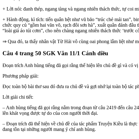
+ Lời nói: đanh thép, ngang tàng và ngang nhiên thách thức, tự coi min
+ Hành động, kì tích: tiến quân hệt như vũ bão “trúc chẻ mái tan”, bi
chức quy củ “gồm hai văn võ, rạch đôi sơn hà”, xuất quân đánh đâu t
“loài giá áo túi cơm”, cho nên chàng ngang nhiên thách thức ‘trước
⇒ Qua đó, ta thấy nhân vật Từ Hải vô cùng oai phong lẫm liệt như một
Câu 4 trang 50 SGK Văn 11/1 Cánh diều
Đoạn trích Anh hùng tiếng đã gọi rằng thể hiện lên chủ đề gì và có v
Phương pháp giải:
Đọc toàn bộ bài thơ sau đó đưa ra chủ đề và gợi nhớ lại toàn bộ tác p
Lời giải chi tiết:
– Anh hùng tiếng đã gọi rằng nằm trong đoạn từ câu 2419 đến câu 24
lên khát vọng được tự do của con người thời đại.
– Đoạn trích đã thể hiện về chủ đề của tác phẩm Truyện Kiều là thực
đang tồn tại những người mang ý chí anh hùng.