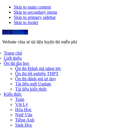
Skip to main content
Skip to secondary menu
Skip to primary sidebar
Skip to footer
Ôn thi ĐGNL
Website chia sẻ tài liệu luyện thi miễn phí
Trang chủ
Giới thiệu
Ôn thi đại học
Ôn thi Đánh giá năng lực
Ôn thi tốt nghiệp THPT
Ôn thi đánh giá tư duy
Tài liệu mới Update
Tài liệu kiến thức
Kiến thức
Toán
Vật Lý
Hóa Học
Ngữ Văn
Tiếng Anh
Sinh Học