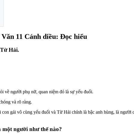
ữ Văn 11 Cánh diều: Đọc hiểu
 Từ Hải.
nói về người phụ nữ, quan niệm đó là sự yếu đuối.
chóng và rõ ràng.
on gái vô cùng yếu đuối và Từ Hải chính là bậc anh hùng, là người qu
à một người như thế nào?