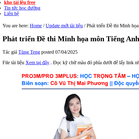
kho tài lệu free
Tin tức học đường
Liên hệ
You are here:
Home
/
Update mới tài liệu
/
Phát triển Đề thi Minh h
Phát triển Đề thi Minh họa môn Tiếng An
Tác giả
Tùng Teng
posted
07/04/2025
File tài liệu
Xem tại đây
. Đọc kỹ chữ màu đỏ phía dưới để lấy link n