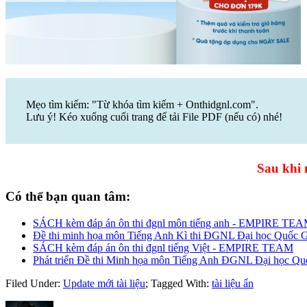
Mẹo tìm kiếm: "Từ khóa tìm kiếm + Onthidgnl.com".
Lưu ý! Kéo xuống cuối trang để tải File PDF (nếu có) nhé!
Sau khi 
Có thể bạn quan tâm:
SÁCH kèm đáp án ôn thi đgnl môn tiếng anh - EMPIRE TE
Đề thi minh họa môn Tiếng Anh Kì thi ĐGNL Đại học Quốc G
SÁCH kèm đáp án ôn thi đgnl tiếng Việt - EMPIRE TEAM
Phát triển Đề thi Minh họa môn Tiếng Anh ĐGNL Đại học Qu
Filed Under:
Update mới tài liệu
;
Tagged With:
tài liệu ẩn