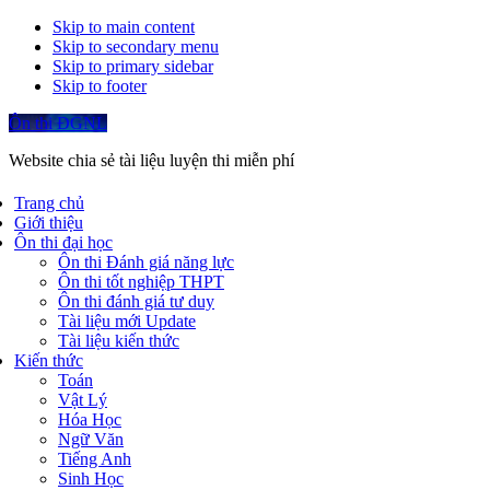
Skip to main content
Skip to secondary menu
Skip to primary sidebar
Skip to footer
Ôn thi ĐGNL
Website chia sẻ tài liệu luyện thi miễn phí
Trang chủ
Giới thiệu
Ôn thi đại học
Ôn thi Đánh giá năng lực
Ôn thi tốt nghiệp THPT
Ôn thi đánh giá tư duy
Tài liệu mới Update
Tài liệu kiến thức
Kiến thức
Toán
Vật Lý
Hóa Học
Ngữ Văn
Tiếng Anh
Sinh Học