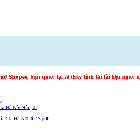
mở Shopee, bạn quay lại sẽ thấy link tải tài liệu ngay n
AM
ia Hà Nội Nội pdf
ốc Gia Hà Nội đề 13 pdf