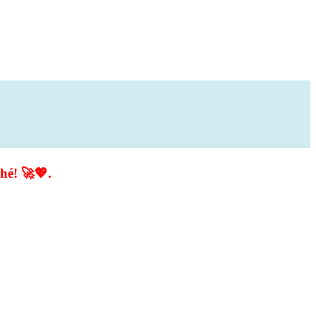
hé! 🚀💖.