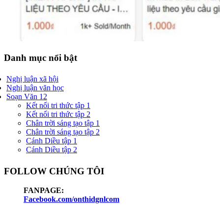
Danh mục nổi bật
Nghị luận xã hội
Nghị luận văn học
Soạn Văn 12
Kết nối tri thức tập 1
Kết nối tri thức tập 2
Chân trời sáng tạo tập 1
Chân trời sáng tạo tập 2
Cánh Diều tập 1
Cánh Diều tập 2
FOLLOW CHÚNG TÔI
FANPAGE:
Facebook.com/onthidgnlcom