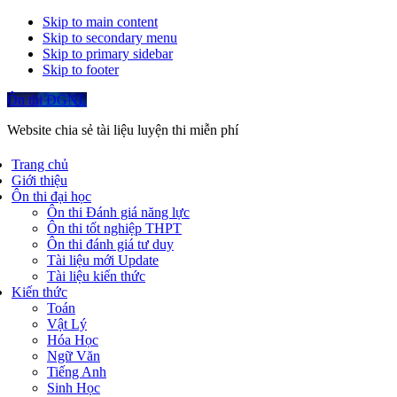
Skip to main content
Skip to secondary menu
Skip to primary sidebar
Skip to footer
Ôn thi ĐGNL
Website chia sẻ tài liệu luyện thi miễn phí
Trang chủ
Giới thiệu
Ôn thi đại học
Ôn thi Đánh giá năng lực
Ôn thi tốt nghiệp THPT
Ôn thi đánh giá tư duy
Tài liệu mới Update
Tài liệu kiến thức
Kiến thức
Toán
Vật Lý
Hóa Học
Ngữ Văn
Tiếng Anh
Sinh Học