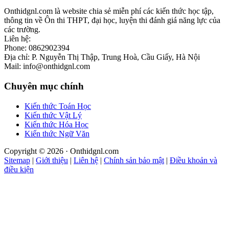
Onthidgnl.com là website chia sẻ miễn phí các kiến thức học tập,
thông tin về Ôn thi THPT, đại học, luyện thi đánh giá năng lực của
các trường.
Liên hệ:
Phone: 0862902394
Địa chỉ: P. Nguyễn Thị Thập, Trung Hoà, Cầu Giấy, Hà Nội
Mail: info@onthidgnl.com
Chuyên mục chính
Kiến thức Toán Học
Kiến thức Vật Lý
Kiến thức Hóa Học
Kiến thức Ngữ Văn
Copyright © 2026 · Onthidgnl.com
Sitemap
|
Giới thiệu
|
Liên hệ
|
Chính sản bảo mật
|
Điều khoản và
điều kiện