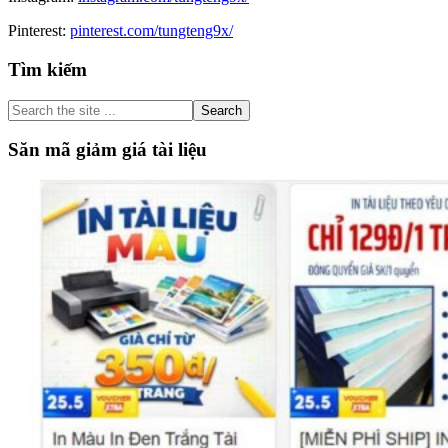
Pinterest:
pinterest.com/tungteng9x/
Primary
Tìm kiếm
Sidebar
Search
the
site
Săn mã giảm giá tài liệu
...