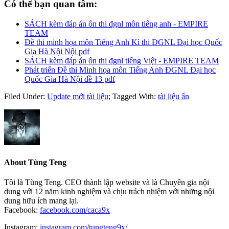
Có thể bạn quan tâm:
SÁCH kèm đáp án ôn thi đgnl môn tiếng anh - EMPIRE
TEAM
Đề thi minh họa môn Tiếng Anh Kì thi ĐGNL Đại học Quốc
Gia Hà Nội Nội pdf
SÁCH kèm đáp án ôn thi đgnl tiếng Việt - EMPIRE TEAM
Phát triển Đề thi Minh họa môn Tiếng Anh ĐGNL Đại học
Quốc Gia Hà Nội đề 13 pdf
Filed Under:
Update mới tài liệu
;
Tagged With:
tài liệu ẩn
About
Tùng Teng
Tôi là Tùng Teng. CEO thành lập website và là Chuyên gia nội
dung với 12 năm kinh nghiệm và chịu trách nhiệm với những nội
dung hữu ích mang lại.
Facebook:
facebook.com/caca9x
Instagram:
instagram.com/tungteng9x/