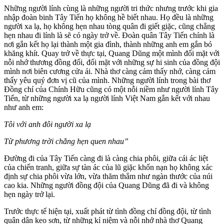
Những người lính cùng là những người tri thức nhưng trước khi gia
nhập đoàn binh Tây Tiến họ không hề biết nhau. Họ đều là những
người xa lạ, họ không hẹn nhau tòng quân đi giết giặc, cũng chẳng
hẹn nhau đi lính là sẽ có ngày trở về. Đoàn quân Tây Tiến chính là
nơi gắn kết họ lại thành một gia đình, thành những anh em gắn bó
khăng khít. Quay trở về thực tại, Quang Dũng một mình đối mặt với
nỗi nhớ thương đồng đối, đối mặt với những sự hi sinh của đồng đội
mình nơi biên cương cửa ải. Nhà thơ càng cảm thấy nhớ, càng cảm
thấy yêu quý đơn vị cũ của mình. Những người lính trong bài thơ
Đồng chí của Chính Hữu cũng có một nỗi niềm như người lính Tây
Tiến, từ những người xa lạ người lính Việt Nam gắn kết với nhau
như anh em:
Tôi với anh đôi người xa lạ
Từ phương trời chẳng hẹn quen nhau”
Đường đi của Tây Tiến càng đi là càng chia phôi, giữa cái ác liệt
của chiến tranh, giữa sự tàn ác của lũ giặc khốn nạn họ không xác
định sự chia phôi vừa lớn, vừa thăm thẳm như ngàn thước của núi
cao kia. Những người đồng đội của Quang Dũng đã đi và không
hẹn ngày trở lại.
Trước thực tế hiện tại, xuất phát từ tình đồng chí đồng đội, từ tình
quân dân keo sơn, từ những kỉ niệm và nỗi nhớ nhà thơ Quang