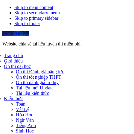
Skip to main content
Skip to secondary menu
Skip to primary sidebar
Skip to footer
Ôn thi ĐGNL
Website chia sẻ tài liệu luyện thi miễn phí
Trang chủ
Giới thiệu
Ôn thi đại học
Ôn thi Đánh giá năng lực
Ôn thi tốt nghiệp THPT
Ôn thi đánh giá tư duy
Tài liệu mới Update
Tài liệu kiến thức
Kiến thức
Toán
Vật Lý
Hóa Học
Ngữ Văn
Tiếng Anh
Sinh Học