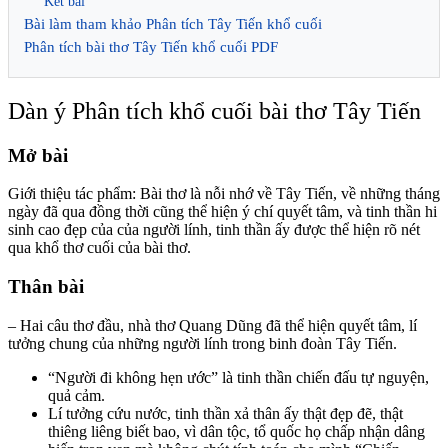
Kết bài
Bài làm tham khảo Phân tích Tây Tiến khổ cuối
Phân tích bài thơ Tây Tiến khổ cuối PDF
Dàn ý Phân tích khổ cuối bài thơ Tây Tiến
Mở bài
Giới thiệu tác phẩm: Bài thơ là nỗi nhớ về Tây Tiến, về những tháng
ngày đã qua đồng thời cũng thể hiện ý chí quyết tâm, và tinh thần hi
sinh cao đẹp của của người lính, tinh thần ấy được thể hiện rõ nét
qua khổ thơ cuối của bài thơ.
Thân bài
– Hai câu thơ đầu, nhà thơ Quang Dũng đã thể hiện quyết tâm, lí
tưởng chung của những người lính trong binh đoàn Tây Tiến.
“Người đi không hẹn ước” là tinh thần chiến đấu tự nguyện,
quả cảm.
Lí tưởng cứu nước, tinh thần xả thân ấy thật đẹp đẽ, thật
thiêng liêng biết bao, vì dân tộc, tổ quốc họ chấp nhận dâng