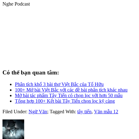
Nghe Podcast
Có thể bạn quan tâm:
Phân tích khổ 3 bài thơ Việt Bắc của Tố Hữu
100+ Mở bài Việt Bắc với các đề bài phân tích khác nhau
Mở bài tác phẩm Tây Tiến có chọn lọc với hơn 50 mẫu
Tổng hợp 100+ Kết bài Tây Tiến chọn lọc kỹ càng
Filed Under:
Ngữ Văn
;
Tagged With:
tây tiến
,
Văn mẫu 12