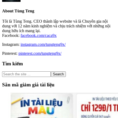
About
Tùng Teng
Tôi là Tùng Teng. CEO thành lập website và là Chuyên gia nội
dung với 12 năm kinh nghiệm và chịu trách nhiệm với những nội
dung hữu ích mang lại.
Facebook:
facebook.com/caca9x
Instagram:
instagram.com/tungteng9x/
Pinterest:
pinterest.com/tungteng9x/
Primary
Tìm kiếm
Sidebar
Search
the
site
Săn mã giảm giá tài liệu
...