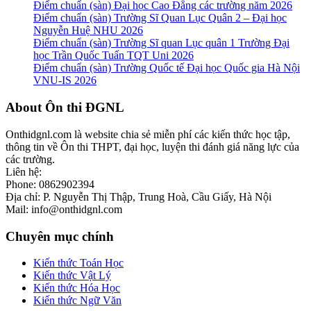
Điểm chuẩn (sàn) Đại học Cao Đẳng các trường năm 2026
Điểm chuẩn (sàn) Trường Sĩ Quan Lục Quân 2 – Đại học
Nguyễn Huệ NHU 2026
Điểm chuẩn (sàn) Trường Sĩ quan Lục quân 1 Trường Đại
học Trần Quốc Tuấn TQT Uni 2026
Điểm chuẩn (sàn) Trường Quốc tế Đại học Quốc gia Hà Nội
VNU-IS 2026
Footer
About Ôn thi ĐGNL
Onthidgnl.com là website chia sẻ miễn phí các kiến thức học tập,
thông tin về Ôn thi THPT, đại học, luyện thi đánh giá năng lực của
các trường.
Liên hệ:
Phone: 0862902394
Địa chỉ: P. Nguyễn Thị Thập, Trung Hoà, Cầu Giấy, Hà Nội
Mail: info@onthidgnl.com
Chuyên mục chính
Kiến thức Toán Học
Kiến thức Vật Lý
Kiến thức Hóa Học
Kiến thức Ngữ Văn