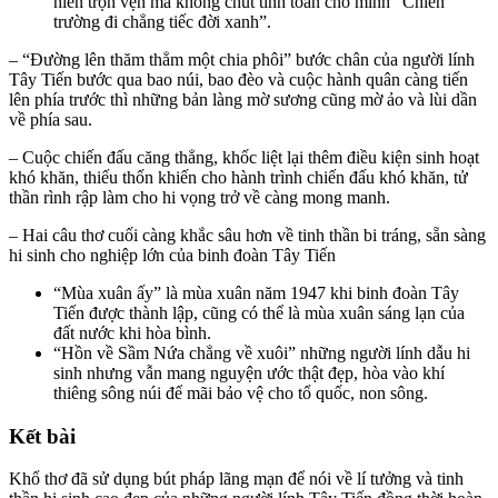
hiến trọn vẹn mà không chút tính toán cho mình “Chiến
trường đi chẳng tiếc đời xanh”.
– “Đường lên thăm thẳm một chia phôi” bước chân của người lính
Tây Tiến bước qua bao núi, bao đèo và cuộc hành quân càng tiến
lên phía trước thì những bản làng mờ sương cũng mờ ảo và lùi dần
về phía sau.
– Cuộc chiến đấu căng thẳng, khốc liệt lại thêm điều kiện sinh hoạt
khó khăn, thiếu thốn khiến cho hành trình chiến đấu khó khăn, tử
thần rình rập làm cho hi vọng trở về càng mong manh.
– Hai câu thơ cuối càng khắc sâu hơn về tinh thần bi tráng, sẵn sàng
hi sinh cho nghiệp lớn của binh đoàn Tây Tiến
“Mùa xuân ấy” là mùa xuân năm 1947 khi binh đoàn Tây
Tiến được thành lập, cũng có thể là mùa xuân sáng lạn của
đất nước khi hòa bình.
“Hồn về Sầm Nứa chẳng về xuôi” những người lính dẫu hi
sinh nhưng vẫn mang nguyện ước thật đẹp, hòa vào khí
thiêng sông núi để mãi bảo vệ cho tổ quốc, non sông.
Kết bài
Khổ thơ đã sử dụng bút pháp lãng mạn để nói về lí tưởng và tinh