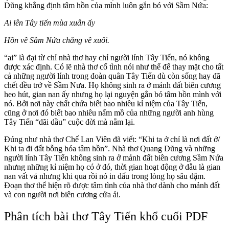
Dũng khẳng định tâm hồn của mình luôn gắn bó với Sầm Nứa:
Ai lên Tây tiến mùa xuân ấy
Hồn về Sầm Nứa chẳng về xuôi.
“ai” là đại từ chỉ nhà thơ hay chỉ người lính Tây Tiến, nó không
được xác định. Có lẽ nhà thơ cố tình nói như thế để thay mặt cho tất
cả những người lính trong đoàn quân Tây Tiến dù còn sống hay đã
chết đều trở về Sầm Nưa. Họ không sinh ra ở mảnh đất biên cương
heo hút, gian nan ấy nhưng họ lại nguyện gắn bó tâm hồn mình với
nó. Bởi nơi này chất chứa biết bao nhiêu kỉ niệm của Tây Tiến,
cũng ở nơi đó biết bao nhiêu nấm mồ của những người anh hùng
Tây Tiến “dãi dầu” cuộc đời mà nằm lại.
Đúng như nhà thơ Chế Lan Viên đã viết: “Khi ta ở chỉ là nơi đất ở/
Khi ta đi đất bỗng hóa tâm hồn”. Nhà thơ Quang Dũng và những
người lính Tây Tiến không sinh ra ở mảnh đất biên cương Sầm Nứa
nhưng những kỉ niệm họ có ở đó, thời gian hoạt động ở dẫu là gian
nan vất vả nhưng khi qua rồi nó in dấu trong lòng họ sâu đậm.
Đoạn thơ thể hiện rõ được tâm tình của nhà thơ dành cho mảnh đất
và con người nơi biên cương cửa ải.
Phân tích bài thơ Tây Tiến khổ cuối PDF