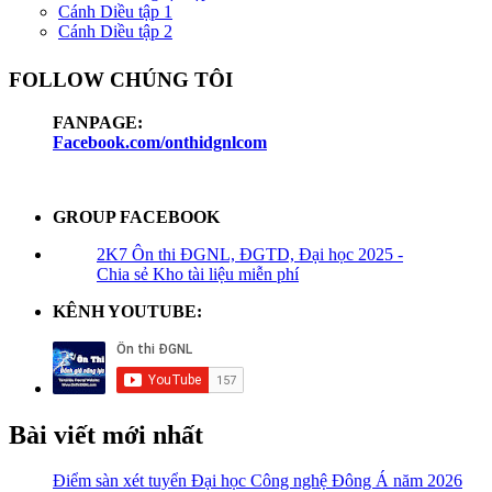
Cánh Diều tập 1
Cánh Diều tập 2
FOLLOW CHÚNG TÔI
FANPAGE:
Facebook.com/onthidgnlcom
GROUP FACEBOOK
2K7 Ôn thi ĐGNL, ĐGTD, Đại học 2025 -
Chia sẻ Kho tài liệu miễn phí
KÊNH YOUTUBE:
Bài viết mới nhất
Điểm sàn xét tuyển Đại học Công nghệ Đông Á năm 2026