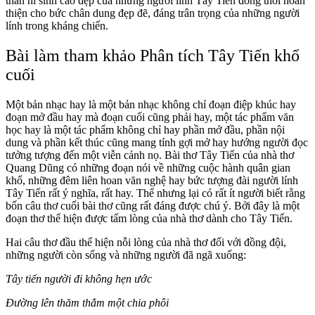
thần hi sinh cao đẹp của những người lính Tây Tiến đồng thời hoàn
thiện cho bức chân dung đẹp đẽ, đáng trân trọng của những người
lính trong kháng chiến.
Bài làm tham khảo Phân tích Tây Tiến khổ
cuối
Một bản nhạc hay là một bản nhạc không chỉ đoạn điệp khúc hay
đoạn mở đầu hay mà đoạn cuối cũng phải hay, một tác phẩm văn
học hay là một tác phẩm không chỉ hay phần mở đầu, phần nội
dung và phần kết thúc cũng mang tính gợi mở hay hướng người đọc
tưởng tượng đến một viễn cảnh nọ. Bài thơ Tây Tiến của nhà thơ
Quang Dũng có những đoạn nói về những cuộc hành quân gian
khổ, những đêm liên hoan văn nghệ hay bức tượng đài người lính
Tây Tiến rất ý nghĩa, rất hay. Thế nhưng lại có rất ít người biết rằng
bốn câu thơ cuối bài thơ cũng rất đáng được chú ý. Bởi đây là một
đoạn thơ thể hiện được tấm lòng của nhà thơ dành cho Tây Tiến.
Hai câu thơ đầu thể hiện nỗi lòng của nhà thơ đối với đồng đội,
những người còn sống và những người đã ngã xuống:
Tây tiến người đi không hẹn ước
Đường lên thăm thẳm một chia phôi