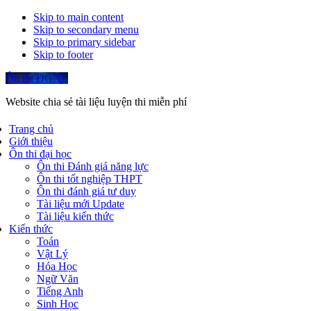
Skip to main content
Skip to secondary menu
Skip to primary sidebar
Skip to footer
Ôn thi ĐGNL
Website chia sẻ tài liệu luyện thi miễn phí
Trang chủ
Giới thiệu
Ôn thi đại học
Ôn thi Đánh giá năng lực
Ôn thi tốt nghiệp THPT
Ôn thi đánh giá tư duy
Tài liệu mới Update
Tài liệu kiến thức
Kiến thức
Toán
Vật Lý
Hóa Học
Ngữ Văn
Tiếng Anh
Sinh Học