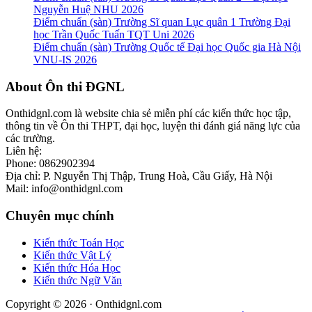
Nguyễn Huệ NHU 2026
Điểm chuẩn (sàn) Trường Sĩ quan Lục quân 1 Trường Đại
học Trần Quốc Tuấn TQT Uni 2026
Điểm chuẩn (sàn) Trường Quốc tế Đại học Quốc gia Hà Nội
VNU-IS 2026
Footer
About Ôn thi ĐGNL
Onthidgnl.com là website chia sẻ miễn phí các kiến thức học tập,
thông tin về Ôn thi THPT, đại học, luyện thi đánh giá năng lực của
các trường.
Liên hệ:
Phone: 0862902394
Địa chỉ: P. Nguyễn Thị Thập, Trung Hoà, Cầu Giấy, Hà Nội
Mail: info@onthidgnl.com
Chuyên mục chính
Kiến thức Toán Học
Kiến thức Vật Lý
Kiến thức Hóa Học
Kiến thức Ngữ Văn
Copyright © 2026 · Onthidgnl.com