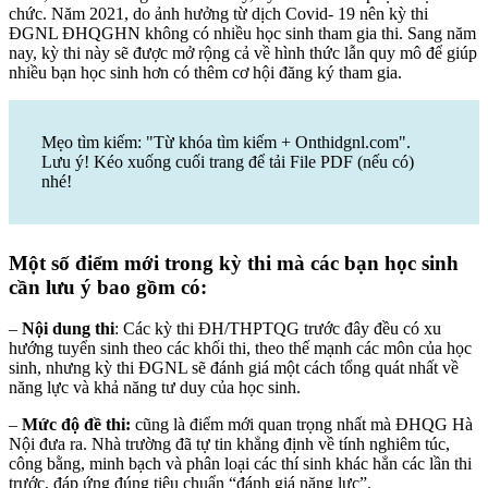
chức. Năm 2021, do ảnh hưởng từ dịch Covid- 19 nên kỳ thi
ĐGNL ĐHQGHN không có nhiều học sinh tham gia thi. Sang năm
nay, kỳ thi này sẽ được mở rộng cả về hình thức lẫn quy mô để giúp
nhiều bạn học sinh hơn có thêm cơ hội đăng ký tham gia.
Mẹo tìm kiếm: "Từ khóa tìm kiếm + Onthidgnl.com".
Lưu ý! Kéo xuống cuối trang để tải File PDF (nếu có)
nhé!
Một số điểm mới trong kỳ thi mà các bạn học sinh
cần lưu ý bao gồm có:
–
Nội dung thi
: Các kỳ thi ĐH/THPTQG trước đây đều có xu
hướng tuyển sinh theo các khối thi, theo thế mạnh các môn của học
sinh, nhưng kỳ thi ĐGNL sẽ đánh giá một cách tổng quát nhất về
năng lực và khả năng tư duy của học sinh.
–
Mức độ đề thi:
cũng là điểm mới quan trọng nhất mà ĐHQG Hà
Nội đưa ra. Nhà trường đã tự tin khẳng định về tính nghiêm túc,
công bằng, minh bạch và phân loại các thí sinh khác hẳn các lần thi
trước, đáp ứng đúng tiêu chuẩn “đánh giá năng lực”.