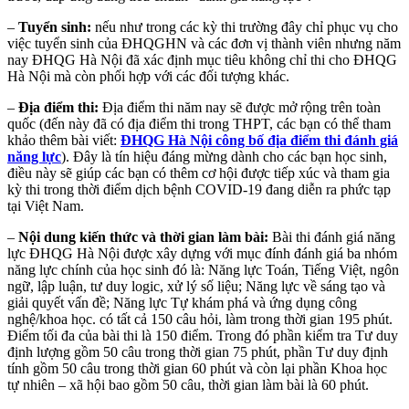
–
Tuyển sinh:
nếu như trong các kỳ thi trường đây chỉ phục vụ cho
việc tuyển sinh của ĐHQGHN và các đơn vị thành viên nhưng năm
nay ĐHQG Hà Nội đã xác định mục tiêu không chỉ thi cho ĐHQG
Hà Nội mà còn phối hợp với các đối tượng khác.
–
Địa điểm thi:
Địa điểm thi năm nay sẽ được mở rộng trên toàn
quốc (đến này đã có địa điểm thi trong THPT, các bạn có thể tham
khảo thêm bài viết:
ĐHQG Hà Nội công bố địa điểm thi đánh giá
năng lực
). Đây là tín hiệu đáng mừng dành cho các bạn học sinh,
điều này sẽ giúp các bạn có thêm cơ hội được tiếp xúc và tham gia
kỳ thi trong thời điểm dịch bệnh COVID-19 đang diễn ra phức tạp
tại Việt Nam.
–
Nội dung kiến thức và thời gian làm bài:
Bài thi đánh giá năng
lực ĐHQG Hà Nội được xây dựng với mục đính đánh giá ba nhóm
năng lực chính của học sinh đó là: Năng lực Toán, Tiếng Việt, ngôn
ngữ, lập luận, tư duy logic, xử lý số liệu; Năng lực về sáng tạo và
giải quyết vấn đề; Năng lực Tự khám phá và ứng dụng công
nghệ/khoa học. có tất cả 150 câu hỏi, làm trong thời gian 195 phút.
Điểm tối đa của bài thi là 150 điểm. Trong đó phần kiểm tra Tư duy
định lượng gồm 50 câu trong thời gian 75 phút, phần Tư duy định
tính gồm 50 câu trong thời gian 60 phút và còn lại phần Khoa học
tự nhiên – xã hội bao gồm 50 câu, thời gian làm bài là 60 phút.