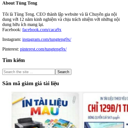
About
Tùng Teng
Tôi là Tùng Teng. CEO thành lập website và là Chuyên gia nội
dung với 12 năm kinh nghiệm và chịu trách nhiệm với những nội
dung hữu ích mang lại.
Facebook:
facebook.com/caca9x
Instagram:
instagram.com/tungteng9x/
Pinterest:
pinterest.com/tungteng9x/
Primary
Tìm kiếm
Sidebar
Search
the
site
Săn mã giảm giá tài liệu
...