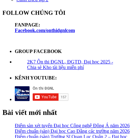
FOLLOW CHÚNG TÔI
FANPAGE:
Facebook.com/onthidgnlcom
GROUP FACEBOOK
2K7 Ôn thi ĐGNL, ĐGTD, Đại học 2025 -
Chia sẻ Kho tài liệu miễn phí
KÊNH YOUTUBE:
Bài viết mới nhất
Điểm sàn xét tuyển Đại học Công nghệ Đông Á năm 2026
Điểm chuẩn (sàn) Đại học Cao Đẳng các trường năm 2026
Điểm chuẩn (sàn) Trường Sĩ Quan Lục Quân 2 – Đại học