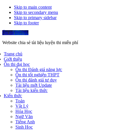
Skip to main content
Skip to secondary menu
Skip to primary sidebar
Skip to footer
Ôn thi ĐGNL
Website chia sẻ tài liệu luyện thi miễn phí
Trang chủ
Giới thiệu
Ôn thi đại học
Ôn thi Đánh giá năng lực
Ôn thi tốt nghiệp THPT
Ôn thi đánh giá tư duy
Tài liệu mới Update
Tài liệu kiến thức
Kiến thức
Toán
Vật Lý
Hóa Học
Ngữ Văn
Tiếng Anh
Sinh Học