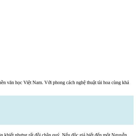
ủa nền văn học Việt Nam. Với phong cách nghệ thuật tài hoa cùng khả
n khiết nhưng rất đỗi chân quý. Nếu độc giả biết đến một Nguyễn