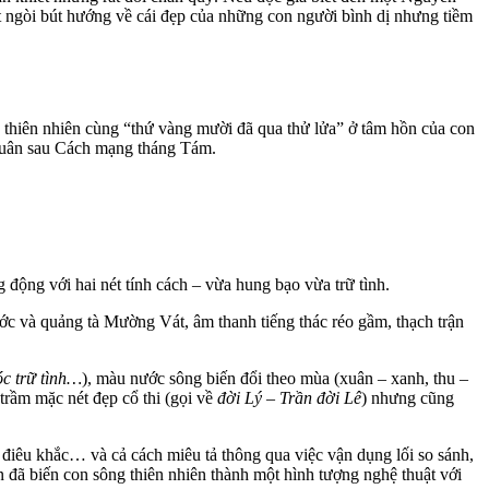
 ngòi bút hướng về cái đẹp của những con người bình dị nhưng tiềm
 thiên nhiên cùng “thứ vàng mười đã qua thử lửa” ở tâm hồn của con
 Tuân sau Cách mạng tháng Tám.
động với hai nét tính cách – vừa hung bạo vừa trữ tình.
c và quảng tà Mường Vát, âm thanh tiếng thác réo gầm, thạch trận
óc trữ tình…
), màu nước sông biến đổi theo mùa (xuân – xanh, thu –
trầm mặc nét đẹp cổ thi (gọi về
đời Lý – Trần đời Lê
) nhưng cũng
, điêu khắc… và cả cách miêu tả thông qua việc vận dụng lối so sánh,
n đã biến con sông thiên nhiên thành một hình tượng nghệ thuật với