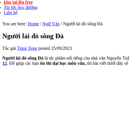
kho tài lệu free
Tin tức học đường
Liên hệ
You are here:
Home
/
Ngữ Văn
/
Người lái đò sông Đà
Người lái đò sông Đà
Tác giả
Tùng Teng
posted
25/09/2023
Người lái đò sông Đà
là tác phẩm nổi tiếng của nhà văn Nguyễn Tuân 
12
. Để giúp các bạn
ôn thi đại học môn văn
,
thì bài viết dưới đây s