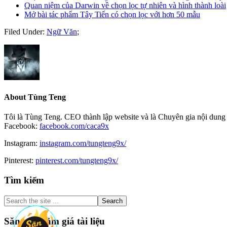
Quan niệm của Darwin về chọn lọc tự nhiên và hình thành loài
Mở bài tác phẩm Tây Tiến có chọn lọc với hơn 50 mẫu
Filed Under:
Ngữ Văn
;
About
Tùng Teng
Tôi là Tùng Teng. CEO thành lập website và là Chuyên gia nội dung 
Facebook:
facebook.com/caca9x
Instagram:
instagram.com/tungteng9x/
Pinterest:
pinterest.com/tungteng9x/
Primary
Tìm kiếm
Sidebar
Search
the
site
Săn mã giảm giá tài liệu
...