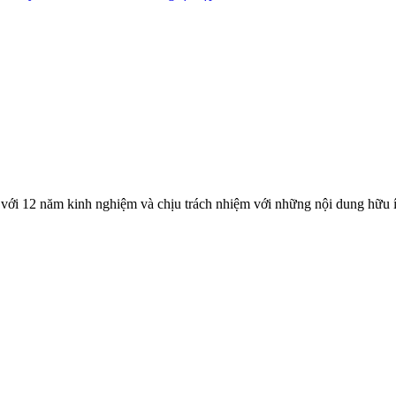
với 12 năm kinh nghiệm và chịu trách nhiệm với những nội dung hữu í