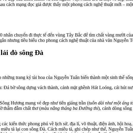
au cách mạng đọc giả được thấy một phong cách nghệ thuật mới – một
60 nhân chuyến đi thực tế đến vùng Tây Bắc để tìm chất vàng mười của
 ngắn nhưng tiêu biểu cho phong cách nghệ thuật của nhà văn Nguyễn
lái đò sông Đà
những trang ký tài hoa của Nguyễn Tuân biến thành một sinh thể sống 
: Đá bờ sông dựng vách thành, cảnh mặt ghềnh Hát Loóng, cái hút nướ
: Sông Hương mang vẻ đẹp như tiên giáng trần (
tuôn dài như một áng t
ờ thấm đẫm chất thơ (
màu nắng tháng ba Đường thi
), cảnh dòng sông 
ác kiến thức phong phú về lịch sử, địa lí, võ thuật, điện ảnh, hội hoạ
, miêu tả lại con sông Đà. Cách miêu tả, ghi chép như thế, Nguyễn Tuâ