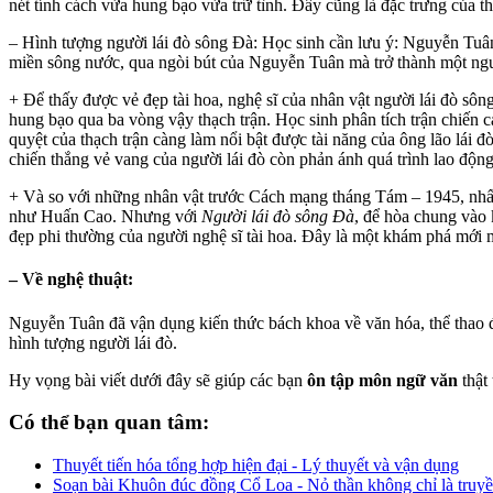
nét tính cách vừa hung bạo vừa trữ tình. Đây cũng là đặc trưng của t
– Hình tượng người lái đò sông Đà: Học sinh cần lưu ý: Nguyễn Tuân 
miền sông nước, qua ngòi bút của Nguyễn Tuân mà trở thành một ngư
+ Để thấy được vẻ đẹp tài hoa, nghệ sĩ của nhân vật người lái đò sô
hung bạo qua ba vòng vậy thạch trận. Học sinh phân tích trận chiến c
quyệt của thạch trận càng làm nổi bật được tài năng của ông lão lái 
chiến thắng vẻ vang của người lái đò còn phản ánh quá trình lao độn
+ Và so với những nhân vật trước Cách mạng tháng Tám – 1945, nhấ
như Huấn Cao. Nhưng với
Người lái đò sông Đà
, để hòa chung vào
đẹp phi thường của người nghệ sĩ tài hoa. Đây là một khám phá mới mẻ
– Về nghệ thuật:
Nguyễn Tuân đã vận dụng kiến thức bách khoa về văn hóa, thể thao đ
hình tượng người lái đò.
Hy vọng bài viết dưới đây sẽ giúp các bạn
ôn tập môn ngữ văn
thật 
Có thể bạn quan tâm:
Thuyết tiến hóa tổng hợp hiện đại - Lý thuyết và vận dụng
Soạn bài Khuôn đúc đồng Cổ Loa - Nỏ thần không chỉ là truyền