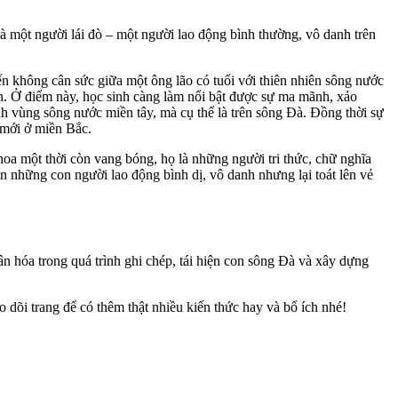
à một người lái đò – một người lao động bình thường, vô danh trên
ến không cân sức giữa một ông lão có tuổi với thiên nhiên sông nước
rận. Ở điểm này, học sinh càng làm nổi bật được sự ma mãnh, xảo
anh vùng sông nước miền tây, mà cụ thể là trên sông Đà. Đồng thời sự
 mới ở miền Bắc.
hoa một thời còn vang bóng, họ là những người tri thức, chữ nghĩa
những con người lao động bình dị, vô danh nhưng lại toát lên vẻ
n hóa trong quá trình ghi chép, tái hiện con sông Đà và xây dựng
o dõi trang để có thêm thật nhiều kiến thức hay và bổ ích nhé!