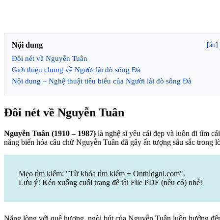
Nội dung
[ẩn]
Đôi nét về Nguyễn Tuân
Giới thiệu chung về Người lái đò sông Đà
Nội dung – Nghệ thuật tiêu biểu của Người lái đò sông Đà
Đôi nét về Nguyễn Tuân
Nguyễn Tuân (1910 – 1987)
là nghệ sĩ yêu cái đẹp và luôn đi tìm c
năng biến hóa câu chữ Nguyễn Tuân đã gây ấn tượng sâu sắc trong l
Mẹo tìm kiếm: "Từ khóa tìm kiếm + Onthidgnl.com".
Lưu ý! Kéo xuống cuối trang để tải File PDF (nếu có) nhé!
Nặng lòng với quê hương, ngòi bút của Nguyễn Tuân luôn hướng đến 