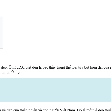
ái đẹp. Ông được biết đến là bậc thầy trong thể loại tùy bút hiện đại c
òng người đọc.
vẻ đẹp của thiên nhiên và con người Việt Nam. Đó là một vẻ đẹp thuầ