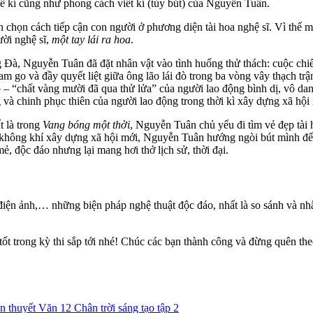
hể kí cũng như phong cách viết kí (tùy bút) của Nguyễn Tuân.
chọn cách tiếp cận con người ở phương diện tài hoa nghệ sĩ. Vì thế m
ời nghệ sĩ,
một tay lái ra hoa
.
ng Đà, Nguyễn Tuân đã đặt nhân vật vào tình huống thử thách:
cuộc chi
am go và đầy quyết liệt giữa ông lão lái đò trong ba vòng vây thạch t
đò – “chất vàng mười đã qua thử lửa” của người lao động bình dị, vô d
g và chinh phục thiên của người lao động trong thời kì xây dựng xã hội
t là trong
Vang bóng một thời
, Nguyễn Tuân chủ yếu đi tìm vẻ đẹp tài 
 không khí xây dựng xã hội mới, Nguyễn Tuân hướng ngòi bút mình đến 
, độc đáo nhưng lại mang hơi thở lịch sử, thời đại.
iện ảnh,… những biện pháp nghệ thuật độc đáo, nhất là so sánh và nhâ
tốt trong kỳ thi sắp tới nhé! Chúc các bạn thành công và đừng quên the
 thuyết Văn 12 Chân trời sáng tạo tập 2