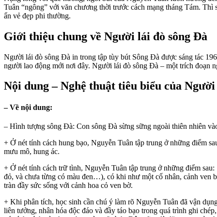
Tuân “ngông” với văn chương thời trước cách mạng tháng Tám. Thì s
ẩn vẻ đẹp phi thường.
Giới thiệu chung về Người lái đò sông Đà
Người lái đò sông Đà in trong tập tùy bút Sông Đà được sáng tác 19
người lao động mới nơi đây. Người lái đò sông Đà – một trích đoạn
Nội dung – Nghệ thuật tiêu biểu của Người 
– Về nội dung:
– Hình tượng sông Đà: Con sông Đà sừng sững ngoài thiên nhiên vào 
+ Ở nét tính cách hung bạo, Nguyễn Tuân tập trung ở những điểm sau
mưu mô, hung ác.
+ Ở nét tính cách trữ tình, Nguyễn Tuân tập trung ở những điểm sau
đỏ, và chưa từng có màu đen…), có khi như một cố nhân, cảnh ven b
tràn đầy sức sống với cảnh hoa cỏ ven bờ.
+ Khi phân tích, học sinh cần chú ý làm rõ Nguyễn Tuân đã vận dụng c
liên tưởng, nhân hóa độc đáo và đầy táo bạo trong quá trình ghi chép