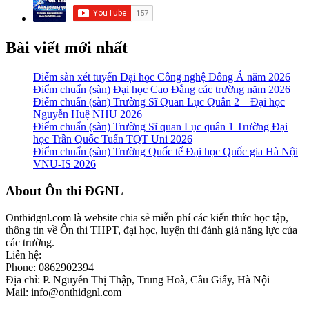
Bài viết mới nhất
Điểm sàn xét tuyển Đại học Công nghệ Đông Á năm 2026
Điểm chuẩn (sàn) Đại học Cao Đẳng các trường năm 2026
Điểm chuẩn (sàn) Trường Sĩ Quan Lục Quân 2 – Đại học
Nguyễn Huệ NHU 2026
Điểm chuẩn (sàn) Trường Sĩ quan Lục quân 1 Trường Đại
học Trần Quốc Tuấn TQT Uni 2026
Điểm chuẩn (sàn) Trường Quốc tế Đại học Quốc gia Hà Nội
VNU-IS 2026
Footer
About Ôn thi ĐGNL
Onthidgnl.com là website chia sẻ miễn phí các kiến thức học tập,
thông tin về Ôn thi THPT, đại học, luyện thi đánh giá năng lực của
các trường.
Liên hệ:
Phone: 0862902394
Địa chỉ: P. Nguyễn Thị Thập, Trung Hoà, Cầu Giấy, Hà Nội
Mail: info@onthidgnl.com