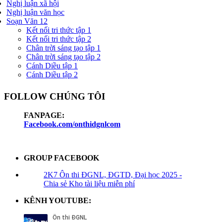
Nghị luận xã hội
Nghị luận văn học
Soạn Văn 12
Kết nối tri thức tập 1
Kết nối tri thức tập 2
Chân trời sáng tạo tập 1
Chân trời sáng tạo tập 2
Cánh Diều tập 1
Cánh Diều tập 2
FOLLOW CHÚNG TÔI
FANPAGE:
Facebook.com/onthidgnlcom
GROUP FACEBOOK
2K7 Ôn thi ĐGNL, ĐGTD, Đại học 2025 -
Chia sẻ Kho tài liệu miễn phí
KÊNH YOUTUBE: