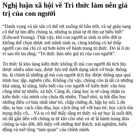
Nghị luận xã hội về Tri thức làm nên giá
trị của con người
“Danh vọng và tài sản có thể rơi xuống từ bầu trời, và sự giàu sang
có thể tự tìm đến chúng ta, nhưng ta phải tự đi tìm sự hiểu biết”
(Edward Young). Thật vậy, khi con người ta sinh ra trên đời ta
không thể chọn được nơi mình sinh ra, cũng không có kẻ thấp
người cao mà chỉ có sự hơn kém về hành trang tri thức. Đó là lí do
vì sao tôi tin rằng: “Tri thức làm nên giá trị của con người”.
Tri thức là kho tàng kiến thức khổng lồ mà con người đã tích lũy
được nhiều năm nay, được lưu trữ dưới dạng sách vở hoặc thông
tin, là chính là những gì mà con người tích lũy được thông qua quá
trình học tập, nghiên cứu. Không chỉ vậy, chúng còn là tất cả những
khả năng, kĩ năng, hiểu biết của con người về kiến thức văn hóa
cũng như tự nhiên, xã hội. Càng đi, càng học ta sẽ càng nhận ra
kiến thức của mình còn chưa đủ nhiều. Thuở nhỏ, ta bắt đầu học
những điều cơ bản nhất như bò, chập chững đi, bập bẹ nói. Lớn
dần, ta học cách cầm đùa, học cách ứng xử với bạn bè, học cách tôn
trọng thầy cô,…Và ta có thể thấy rằng tri thức và sự học là suốt đời,
nó đã gắn liền với chúng ta từ khi còn nhỏ và sẽ là hành trang đưa
chúng ta vào đời, đối diện với những thử thách, trải nghiệm, biến
động và mở rộng “tam quan” của chính mình.