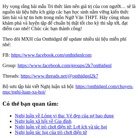
Hy vọng rằng bài mẫu Tri thức làm nên giá trị của con người… sẽ là
nguồn tài liệu hữu ích giúp các bạn học sinh nắm vững kiến thức
làm bài và tự tin hơn trong môn Ngữ Văn THPT. Hãy cùng nhau
khám phá và luyện tập để chuẩn bị thật tốt cho kỳ thi sắp tới, đạt
điểm cao nhé! Chúc các bạn thành công!
Theo dõi MXH của Onthidgnl để update nhiều tài liệu miễn phí
nhé:
FB:
https://www.facebook.com/onthidgnlcom
Group:
https://www.facebook.com/groups/2k7onthidgnl
Threads:
https://www.threads.net/@onthidgnl2k7
Bộ sưu tập bài viết Nghị luận xã hội:
https://onthidgnl.com/chuyen-
muc/nghi-luan-xa-hoi/
Có thể bạn quan tâm:
Nghị luận về Lòng vị tha: Vẻ đẹp của sự bao dung
Nghị luận xã hội về Gia đình
Nghị luận về trò chơi điện tử: Lợi ích và tác hại
Nghị luận tác hại của trò chơi điện tử