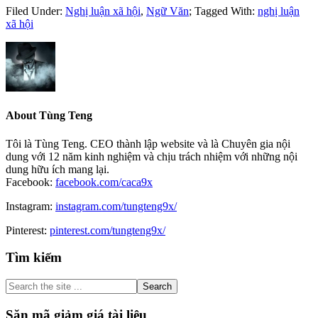
Filed Under:
Nghị luận xã hội
,
Ngữ Văn
;
Tagged With:
nghị luận
xã hội
About
Tùng Teng
Tôi là Tùng Teng. CEO thành lập website và là Chuyên gia nội
dung với 12 năm kinh nghiệm và chịu trách nhiệm với những nội
dung hữu ích mang lại.
Facebook:
facebook.com/caca9x
Instagram:
instagram.com/tungteng9x/
Pinterest:
pinterest.com/tungteng9x/
Primary
Tìm kiếm
Sidebar
Search
the
site
Săn mã giảm giá tài liệu