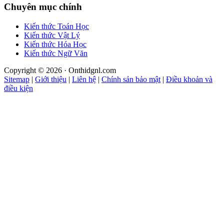
Chuyên mục chính
Kiến thức Toán Học
Kiến thức Vật Lý
Kiến thức Hóa Học
Kiến thức Ngữ Văn
Copyright © 2026 · Onthidgnl.com
Sitemap
|
Giới thiệu
|
Liên hệ
|
Chính sản bảo mật
|
Điều khoản và
điều kiện