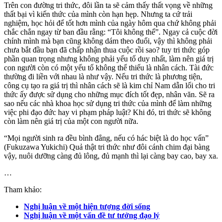
Trên con đường tri thức, đôi lần ta sẽ cảm thấy thất vọng về những
thất bại vì kiến thức của mình còn hạn hẹp. Nhưng ta cứ trải
nghiệm, học hỏi để tốt hơn mình của ngày hôm qua chứ không phải
chắc chắn ngay từ ban đầu rằng: “Tôi không thể”. Ngay cả cuộc đời
chính mình mà bạn cũng không dám theo đuổi, vậy thì không phải
chưa bắt đầu bạn đã chấp nhận thua cuộc rồi sao? tuy tri thức góp
phần quan trọng nhưng không phải yếu tố duy nhất, làm nên giá trị
con người còn có một yếu tố không thể thiếu là nhân cách. Tài đức
thường đi liền với nhau là như vậy. Nếu tri thức là phương tiện,
công cụ tạo ra giá trị thì nhân cách sẽ là kim chỉ Nam dẫn lối cho tri
thức ấy được sử dụng cho những mục đích tốt đẹp, nhân văn. Sẽ ra
sao nếu các nhà khoa học sử dụng tri thức của mình để làm những
việc phi đạo đức hay vi phạm pháp luật? Khi đó, tri thức sẽ không
còn làm nên giá trị của một con người nữa.
“Mọi người sinh ra đều bình đẳng, nếu có hác biệt là do học vấn”
(Fukuzawa Yukichi) Quả thật tri thức như đôi cánh chim đại bàng
vậy, nuôi dưỡng càng đủ lông, đủ mạnh thì lại càng bay cao, bay xa.
…
Tham khảo:
Nghị luận về một hiện tượng đời sống
Nghị luận về một vấn đề tư tưởng đạo lý