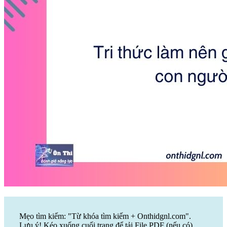
Mẹo tìm kiếm: "Từ khóa tìm kiếm + Onthidgnl.com".
Lưu ý! Kéo xuống cuối trang để tải File PDF (nếu có)