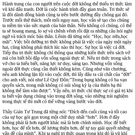
Hành trang của con người trên cuộc đời không thể thiếu tri thức làm
vũ khí đấu tranh. Đời là cuộc hành trình đầy gian truân. Tri thức sẽ
là đôi dành đồng hành cùng ta trên bước đường đầy chông gai đó.
Trước mỗi thử thách, môt mối nguy nan, học vấn sẽ tạo cho chúng
ta niềm tin vào sức mạnh của bản thân. Nếu không có chúng, có thể
ta sẽ hoang mang, lo sợ và chênh vênh rồi đặt ra những câu hỏi nghi
ngờ và trách móc bản thân. Lênin đã từng nói: “Học, học nữa,học
mãi”. Việc bồi dưỡng tri thức không phải là việc của ngày một ngày
hai, cũng không phải thích lúc nào thì học. Sự học là việc cả đời.
Tiếp thu tri thức không chỉ thông qua những kiến thức trên sách vở
mà còn biết bồi đắp vốn sống ngoài thực tế. Nếu tri thức trong sách
vở cho ta hiểu biết, năng lực tư duy, sáng tạo. Nhưng vốn sống
ngoài đời thực cũng cần thiết không kém. Cũng như văn chương,
nếu anh không lặn lội vào cuộc đời, thì lấy đâu ra cái chất của “đời”
cho anh viết, nói như Lê Quý Đôn:”Trong bụng không có ba vạn
quyển sách, trong mắt không có núi sông kỳ lạ của thiên hạ thì
không thể làm văn được”. Vậy nên, tri thức chỉ thực sự có giá trị khi
ta biết vận dụng chúng vào trong đời sống, vào những trải nghiệm
trong thực tế thì mới có thể vững vàng bước vào đời.
Thầy Giản Tư Trung đã từng nói: “Đích đến cuối cùng và tối cao
của sự học gói gọn trong một chữ duy nhất “hơn”. Hơn ở đây
không phải là hơn người khác mà là hơn chính mình. Học để biết
hơn, học để tốt hơn, để lương thiện hơn, để tự tay giải quyết những
vấn đề của mình”. Khi ta nghĩ tri thức quan trọng khi đó là vũ khí