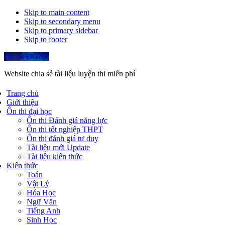
Skip to main content
Skip to secondary menu
Skip to primary sidebar
Skip to footer
Ôn thi ĐGNL
Website chia sẻ tài liệu luyện thi miễn phí
Trang chủ
Giới thiệu
Ôn thi đại học
Ôn thi Đánh giá năng lực
Ôn thi tốt nghiệp THPT
Ôn thi đánh giá tư duy
Tài liệu mới Update
Tài liệu kiến thức
Kiến thức
Toán
Vật Lý
Hóa Học
Ngữ Văn
Tiếng Anh
Sinh Học