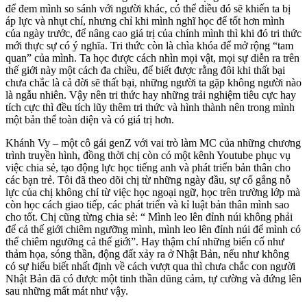
để đem mình so sánh với người khác, có thể điều đó sẽ khiến ta bị
áp lực và nhụt chí, nhưng chỉ khi mình nghĩ học để tốt hơn mình
của ngày trước, để nâng cao giá trị của chính mình thì khi đó tri thức
mới thực sự có ý nghĩa. Tri thức còn là chìa khóa để mở rộng “tam
quan” của mình. Ta học được cách nhìn mọi vật, mọi sự diễn ra trên
thế giới này một cách đa chiều, để biết được rằng đôi khi thất bại
chưa chắc là cả đời sẽ thất bại, những người ta gặp không người nào
là ngẫu nhiên. Vậy nên tri thức hay những trải nghiệm tiêu cực hay
tích cực thì đều tích lũy thêm tri thức và hình thành nên trong mình
một bản thể toàn diện và có giá trị hơn.
Khánh Vy – một cô gái genZ với vai trò làm MC của những chương
trình truyền hình, đồng thời chị còn có một kênh Youtube phục vụ
việc chia sẻ, tạo động lực học tiếng anh và phát triển bản thân cho
các bạn trẻ. Tôi đã theo dõi chị từ những ngày đầu, sự cố gắng nỗ
lực của chị không chỉ từ việc học ngoại ngữ, học trên trường lớp mà
còn học cách giao tiếp, các phát triển và kỉ luật bản thân mình sao
cho tốt. Chị cũng từng chia sẻ: “ Mình leo lên đỉnh núi không phải
để cả thế giới chiêm ngưỡng mình, mình leo lên đỉnh núi để mình có
thể chiêm ngưỡng cả thế giới”. Hay thậm chí những biến cố như
thảm họa, sóng thần, động đất xảy ra ở Nhật Bản, nếu như không
có sự hiểu biết nhất định về cách vượt qua thì chưa chắc con người
Nhật Bản đã có được một tinh thần dũng cảm, tự cường và đứng lên
sau những mất mát như vậy.