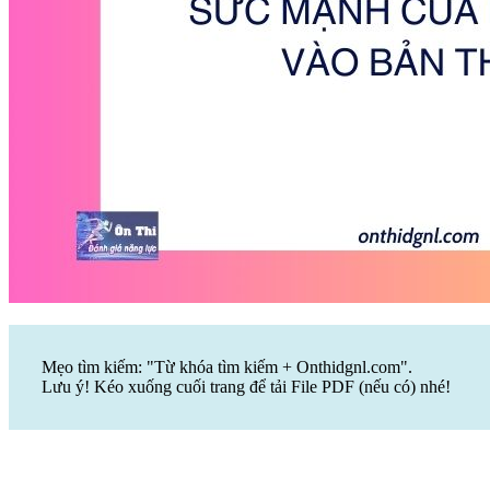
Mẹo tìm kiếm: "Từ khóa tìm kiếm + Onthidgnl.com".
Lưu ý! Kéo xuống cuối trang để tải File PDF (nếu có) nhé!