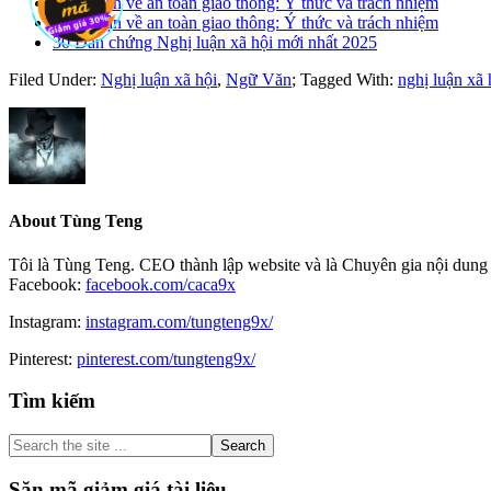
Nghị luận về an toàn giao thông: Ý thức và trách nhiệm
Nghị luận về an toàn giao thông: Ý thức và trách nhiệm
30 Dẫn chứng Nghị luận xã hội mới nhất 2025
Filed Under:
Nghị luận xã hội
,
Ngữ Văn
;
Tagged With:
nghị luận xã 
About
Tùng Teng
Tôi là Tùng Teng. CEO thành lập website và là Chuyên gia nội dung 
Facebook:
facebook.com/caca9x
Instagram:
instagram.com/tungteng9x/
Pinterest:
pinterest.com/tungteng9x/
Primary
Tìm kiếm
Sidebar
Search
the
site
Săn mã giảm giá tài liệu