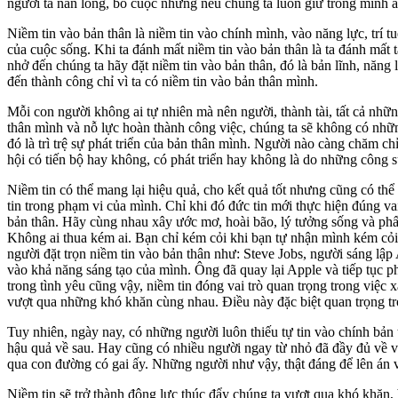
người ta nản lòng, bỏ cuộc nhưng nếu chúng ta luôn giữ trong mình á
Niềm tin vào bản thân là niềm tin vào chính mình, vào năng lực, trí t
của cuộc sống. Khi ta đánh mất niềm tin vào bản thân là ta đánh mất 
nhở đến chúng ta hãy đặt niềm tin vào bản thân, đó là bản lĩnh, năng
đến thành công chỉ vì ta có niềm tin vào bản thân mình.
Mỗi con người không ai tự nhiên mà nên người, thành tài, tất cả nhữn
thân mình và nỗ lực hoàn thành công việc, chúng ta sẽ không có nhữn
đó là trì trệ sự phát triển của bản thân mình. Người nào càng chăm c
hội có tiến bộ hay không, có phát triển hay không là do những công s
Niềm tin có thể mang lại hiệu quả, cho kết quả tốt nhưng cũng có thể
tin trong phạm vi của mình. Chỉ khi đó đức tin mới thực hiện đúng vai
bản thân. Hãy cùng nhau xây ước mơ, hoài bão, lý tưởng sống và phấ
Không ai thua kém ai. Bạn chỉ kém cỏi khi bạn tự nhận mình kém cỏ
người đặt trọn niềm tin vào bản thân như: Steve Jobs, người sáng lập 
vào khả năng sáng tạo của mình. Ông đã quay lại Apple và tiếp tục p
trong tình yêu cũng vậy, niềm tin đóng vai trò quan trọng trong việ
vượt qua những khó khăn cùng nhau. Điều này đặc biệt quan trọng tron
Tuy nhiên, ngày nay, có những người luôn thiếu tự tin vào chính bản
hậu quả về sau. Hay cũng có nhiều người ngay từ nhỏ đã đầy đủ về v
qua con đường có gai ấy. Những người như vậy, thật đáng để lên án 
Niềm tin sẽ trở thành động lực thúc đẩy chúng ta vượt qua khó khăn,