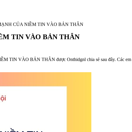
ỨC MẠNH CỦA NIỀM TIN VÀO BẢN THÂN
NIỀM TIN VÀO BẢN THÂN
IN VÀO BẢN THÂN được Onthidgnl chia sẻ sau đây. Các em tham k