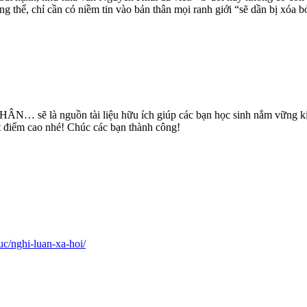
thể, chỉ cần có niềm tin vào bản thân mọi ranh giới “sẽ dần bị xóa b
là nguồn tài liệu hữu ích giúp các bạn học sinh nắm vững kiến
đạt điểm cao nhé! Chúc các bạn thành công!
uc/nghi-luan-xa-hoi/