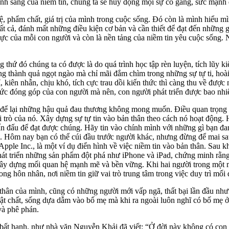
nh sáng của niềm tin, chúng ta sẽ huy động mọi sự cố gắng, sức mạnh đ
uệ, phẩm chất, giá trị của mình trong cuộc sống. Đó còn là mình hiểu mì
tất cả, đánh mất những điều kiện cơ bản và cần thiết để đạt đến những
 lực của mỗi con người và còn là nền tảng của niềm tin yêu cuộc sống. 
g thứ đó chúng ta có được là do quá trình học tập rèn luyện, tích lũy
g thành quả ngọt ngào mà chỉ mãi đắm chìm trong những sự tự ti, hoài
hỉ, kiên nhẫn, chịu khó, tích cực trau dồi kiến thức thì càng thu về đ
ức đóng góp của con người mà nên, con người phát triển được bao nhiêu
 để lại những hậu quả đau thương không mong muốn. Điều quan trọng là 
 trò của nó. Xây dựng sự tự tin vào bản thân theo cách nó hoạt động. Họ
n đấu để đạt được chúng. Hãy tin vào chính mình với những gì bạn đan
i. Hôm nay bạn có thể cúi đầu trước người khác, nhưng đừng để mai 
Apple Inc., là một ví dụ điển hình về việc niềm tin vào bản thân. Sau k
hát triển những sản phẩm đột phá như iPhone và iPad, chứng minh rằng
c xây dựng mối quan hệ mạnh mẽ và bền vững. Khi hai người trong một m
g hôn nhân, nơi niềm tin giữ vai trò trung tâm trong việc duy trì mối
 thân của mình, cũng có những người mới vấp ngã, thất bại lần đầu như
ật chất, sống dựa dẫm vào bố mẹ mà khi ra ngoài luôn nghĩ có bố mẹ ở
và phê phán.
 bất hạnh, như nhà văn Nguyễn Khải đã viết: “Ở đời này không có con đ