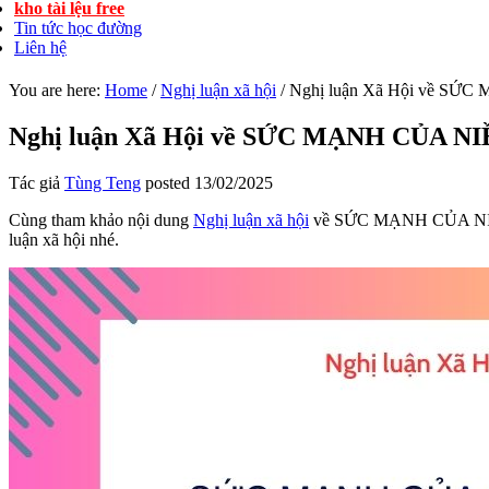
kho tài lệu free
Tin tức học đường
Liên hệ
You are here:
Home
/
Nghị luận xã hội
/
Nghị luận Xã Hội về S
Nghị luận Xã Hội về SỨC MẠNH CỦA 
Tác giả
Tùng Teng
posted
13/02/2025
Cùng tham khảo nội dung
Nghị luận xã hội
về SỨC MẠNH CỦA NIỀM T
luận xã hội nhé.