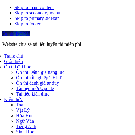
Skip to main content
Skip to secondary menu
Skip to primary sidebar
Skip to footer
Ôn thi ĐGNL
Website chia sẻ tài liệu luyện thi miễn phí
Trang chủ
Giới thiệu
Ôn thi đại học
Ôn thi Đánh giá năng lực
Ôn thi tốt nghiệp THPT
Ôn thi đánh giá tư duy
Tài liệu mới Update
Tài liệu kiến thức
Kiến thức
Toán
Vật Lý
Hóa Học
Ngữ Văn
Tiếng Anh
Sinh Học