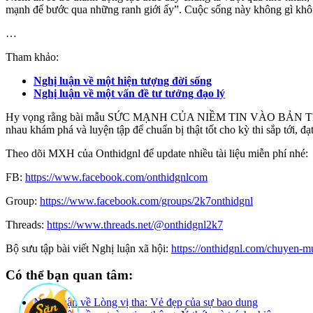
mạnh để bước qua những ranh giới ấy”. Cuộc sống này không gì không 
…
Tham khảo:
Nghị luận về một hiện tượng đời sống
Nghị luận về một vấn đề tư tưởng đạo lý
Hy vọng rằng bài mẫu SỨC MẠNH CỦA NIỀM TIN VÀO BẢN THÂN… sẽ 
nhau khám phá và luyện tập để chuẩn bị thật tốt cho kỳ thi sắp tới, 
Theo dõi MXH của Onthidgnl để update nhiều tài liệu miễn phí nhé:
FB:
https://www.facebook.com/onthidgnlcom
Group:
https://www.facebook.com/groups/2k7onthidgnl
Threads:
https://www.threads.net/@onthidgnl2k7
Bộ sưu tập bài viết Nghị luận xã hội:
https://onthidgnl.com/chuyen-m
Có thể bạn quan tâm:
Nghị luận về Lòng vị tha: Vẻ đẹp của sự bao dung