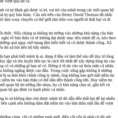
ể vượt qua tất cả.
nh và tự đánh giá được vị trí, vai trò của mình trong các mối quan hệ
 giá trị quý báu khác. Câu nói trên của Henry David Thoreau đã nhắc
Nó làm xoay chuyển cả thế giới tâm hồn con người từ thất bại và đi
 kiến thức. Nếu chúng ta không tin tưởng vào những khả năng của bản
 nghi về bản thân và sẽ không đạt được mục tiêu mình đề ra, kéo theo
ược những quả ngọt, mở mang tầm hiểu biết và có được thành công. Xã
 thì xã hội tiến bộ bấy nhiêu.
bạn phải biết mình là ai, đang ở đâu và làm thế nào để duy trì lòng
c tập và rèn luyện liên tục là cách tốt nhất để xây dựng lòng tin của
g có và những gì bạn sẽ có. Đừng ủ rũ tin vào sự thỏa mãn cá nhân.
sau không ngẩng được cao đầu. Trong cuộc sống gặp không ít những
hi bị sa thải khỏi chính công ty mình, ông không bao giờ mất niềm tin
 niềm tin vào bản thân có thể dẫn đến thành công lớn. Hay niềm tin
ối quan hệ tin tưởng lẫn nhau, họ có khả năng chia sẻ, gắn kết và
 quan hệ gia đình và hạnh phúc cá nhân.
ng lo sợ không làm chủ được mình từ đó dẫn đến thất bại để lại nhiều
 bên cạnh nên không dám đặt niềm tin vào bản thân một lần để vượt
ường cùng, chỉ có những ranh giới, điều cốt yếu là phải có đủ sức