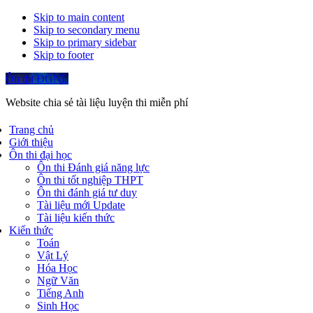
Skip to main content
Skip to secondary menu
Skip to primary sidebar
Skip to footer
Ôn thi ĐGNL
Website chia sẻ tài liệu luyện thi miễn phí
Trang chủ
Giới thiệu
Ôn thi đại học
Ôn thi Đánh giá năng lực
Ôn thi tốt nghiệp THPT
Ôn thi đánh giá tư duy
Tài liệu mới Update
Tài liệu kiến thức
Kiến thức
Toán
Vật Lý
Hóa Học
Ngữ Văn
Tiếng Anh
Sinh Học