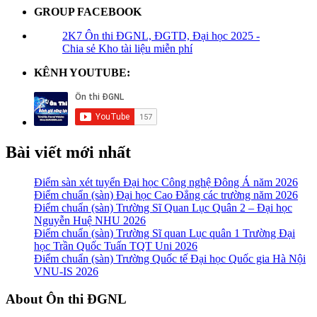
GROUP FACEBOOK
2K7 Ôn thi ĐGNL, ĐGTD, Đại học 2025 -
Chia sẻ Kho tài liệu miễn phí
KÊNH YOUTUBE:
Bài viết mới nhất
Điểm sàn xét tuyển Đại học Công nghệ Đông Á năm 2026
Điểm chuẩn (sàn) Đại học Cao Đẳng các trường năm 2026
Điểm chuẩn (sàn) Trường Sĩ Quan Lục Quân 2 – Đại học
Nguyễn Huệ NHU 2026
Điểm chuẩn (sàn) Trường Sĩ quan Lục quân 1 Trường Đại
học Trần Quốc Tuấn TQT Uni 2026
Điểm chuẩn (sàn) Trường Quốc tế Đại học Quốc gia Hà Nội
VNU-IS 2026
Footer
About Ôn thi ĐGNL