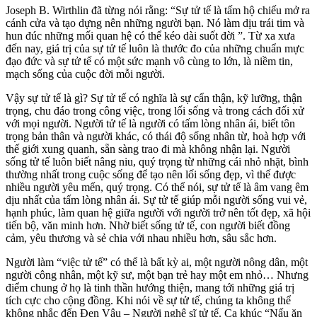
Joseph B. Wirthlin đã từng nói rằng: “Sự tử tế là tấm hộ chiếu mở ra
cánh cửa và tạo dựng nên những người bạn. Nó làm dịu trái tim và
hun đúc những mối quan hệ có thể kéo dài suốt đời ”. Từ xa xưa
đến nay, giá trị của sự tử tế luôn là thước đo của những chuẩn mực
đạo đức và sự tử tế có một sức mạnh vô cùng to lớn, là niềm tin,
mạch sống của cuộc đời mỗi người.
Vậy sự tử tế là gì? Sự tử tế có nghĩa là sự cẩn thận, kỹ lưỡng, thận
trọng, chu đáo trong công việc, trong lối sống và trong cách đối xử
với mọi người. Người tử tế là người có tấm lòng nhân ái, biết tôn
trọng bản thân và người khác, có thái độ sống nhân từ, hoà hợp với
thế giới xung quanh, sẵn sàng trao đi mà không nhận lại. Người
sống tử tế luôn biết nâng niu, quý trọng từ những cái nhỏ nhặt, bình
thường nhất trong cuộc sống để tạo nên lối sống đẹp, vì thế được
nhiều người yêu mến, quý trọng. Có thể nói, sự tử tế là âm vang êm
dịu nhất của tấm lòng nhân ái. Sự tử tế giúp mỗi người sống vui vẻ,
hạnh phúc, làm quan hệ giữa người với người trở nên tốt đẹp, xã hội
tiến bộ, văn minh hơn. Nhờ biết sống tử tế, con người biết đồng
cảm, yêu thương và sẻ chia với nhau nhiều hơn, sâu sắc hơn.
Người làm “việc tử tế” có thể là bất kỳ ai, một người nông dân, một
người công nhân, một kỹ sư, một bạn trẻ hay một em nhỏ… Nhưng
điểm chung ở họ là tinh thần hướng thiện, mang tới những giá trị
tích cực cho cộng đồng. Khi nói về sự tử tế, chúng ta không thể
không nhắc đến Đen Vâu – Người nghệ sĩ tử tế. Ca khúc “Nấu ăn