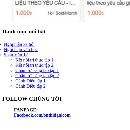
Danh mục nổi bật
Nghị luận xã hội
Nghị luận văn học
Soạn Văn 12
Kết nối tri thức tập 1
Kết nối tri thức tập 2
Chân trời sáng tạo tập 1
Chân trời sáng tạo tập 2
Cánh Diều tập 1
Cánh Diều tập 2
FOLLOW CHÚNG TÔI
FANPAGE:
Facebook.com/onthidgnlcom