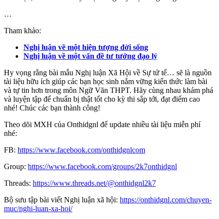
…
Tham khảo:
Nghị luận về một hiện tượng đời sống
Nghị luận về một vấn đề tư tưởng đạo lý
Hy vọng rằng bài mẫu Nghị luận Xã Hội về Sự tử tế… sẽ là nguồn
tài liệu hữu ích giúp các bạn học sinh nắm vững kiến thức làm bài
và tự tin hơn trong môn Ngữ Văn THPT. Hãy cùng nhau khám phá
và luyện tập để chuẩn bị thật tốt cho kỳ thi sắp tới, đạt điểm cao
nhé! Chúc các bạn thành công!
Theo dõi MXH của Onthidgnl để update nhiều tài liệu miễn phí
nhé:
FB:
https://www.facebook.com/onthidgnlcom
Group:
https://www.facebook.com/groups/2k7onthidgnl
Threads:
https://www.threads.net/@onthidgnl2k7
Bộ sưu tập bài viết Nghị luận xã hội:
https://onthidgnl.com/chuyen-
muc/nghi-luan-xa-hoi/