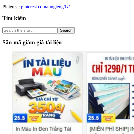
Pinterest:
pinterest.com/tungteng9x/
Primary
Tìm kiếm
Sidebar
Search
the
site
Săn mã giảm giá tài liệu
...