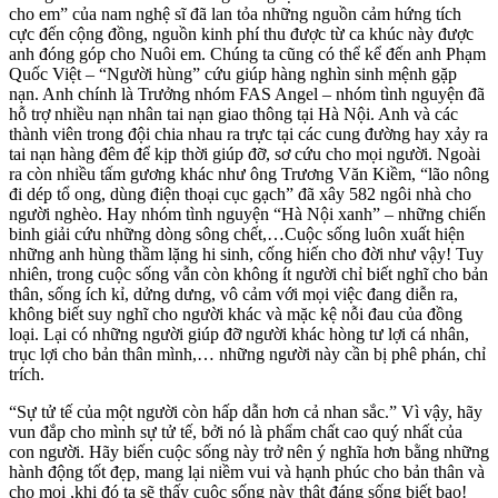
cho em” của nam nghệ sĩ đã lan tỏa những nguồn cảm hứng tích
cực đến cộng đồng, nguồn kinh phí thu được từ ca khúc này được
anh đóng góp cho Nuôi em. Chúng ta cũng có thể kể đến anh Phạm
Quốc Việt – “Người hùng” cứu giúp hàng nghìn sinh mệnh gặp
nạn. Anh chính là Trưởng nhóm FAS Angel – nhóm tình nguyện đã
hỗ trợ nhiều nạn nhân tai nạn giao thông tại Hà Nội. Anh và các
thành viên trong đội chia nhau ra trực tại các cung đường hay xảy ra
tai nạn hàng đêm để kịp thời giúp đỡ, sơ cứu cho mọi người. Ngoài
ra còn nhiều tấm gương khác như ông Trương Văn Kiềm, “lão nông
đi dép tổ ong, dùng điện thoại cục gạch” đã xây 582 ngôi nhà cho
người nghèo. Hay nhóm tình nguyện “Hà Nội xanh” – những chiến
binh giải cứu những dòng sông chết,…Cuộc sống luôn xuất hiện
những anh hùng thầm lặng hi sinh, cống hiến cho đời như vậy! Tuy
nhiên, trong cuộc sống vẫn còn không ít người chỉ biết nghĩ cho bản
thân, sống ích kỉ, dửng dưng, vô cảm với mọi việc đang diễn ra,
không biết suy nghĩ cho người khác và mặc kệ nỗi đau của đồng
loại. Lại có những người giúp đỡ người khác hòng tư lợi cá nhân,
trục lợi cho bản thân mình,… những người này cần bị phê phán, chỉ
trích.
“Sự tử tế của một người còn hấp dẫn hơn cả nhan sắc.” Vì vậy, hãy
vun đắp cho mình sự tử tế, bởi nó là phẩm chất cao quý nhất của
con người. Hãy biến cuộc sống này trở nên ý nghĩa hơn bằng những
hành động tốt đẹp, mang lại niềm vui và hạnh phúc cho bản thân và
cho mọi ,khi đó ta sẽ thấy cuộc sống này thật đáng sống biết bao!