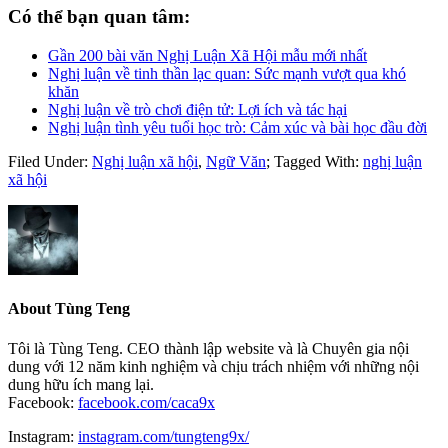
Có thể bạn quan tâm:
Gần 200 bài văn Nghị Luận Xã Hội mẫu mới nhất
Nghị luận về tinh thần lạc quan: Sức mạnh vượt qua khó
khăn
Nghị luận về trò chơi điện tử: Lợi ích và tác hại
Nghị luận tình yêu tuổi học trò: Cảm xúc và bài học đầu đời
Filed Under:
Nghị luận xã hội
,
Ngữ Văn
;
Tagged With:
nghị luận
xã hội
About
Tùng Teng
Tôi là Tùng Teng. CEO thành lập website và là Chuyên gia nội
dung với 12 năm kinh nghiệm và chịu trách nhiệm với những nội
dung hữu ích mang lại.
Facebook:
facebook.com/caca9x
Instagram:
instagram.com/tungteng9x/