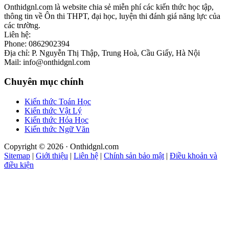
Onthidgnl.com là website chia sẻ miễn phí các kiến thức học tập,
thông tin về Ôn thi THPT, đại học, luyện thi đánh giá năng lực của
các trường.
Liên hệ:
Phone: 0862902394
Địa chỉ: P. Nguyễn Thị Thập, Trung Hoà, Cầu Giấy, Hà Nội
Mail: info@onthidgnl.com
Chuyên mục chính
Kiến thức Toán Học
Kiến thức Vật Lý
Kiến thức Hóa Học
Kiến thức Ngữ Văn
Copyright © 2026 · Onthidgnl.com
Sitemap
|
Giới thiệu
|
Liên hệ
|
Chính sản bảo mật
|
Điều khoản và
điều kiện