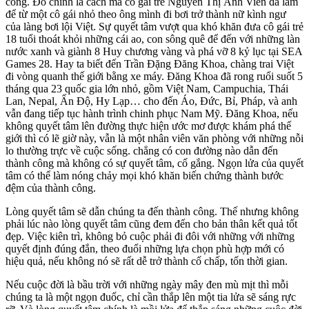
công. Đó chính là cách mà cô gái trẻ Nguyễn Thị Ánh Viên đã làm
để từ một cô gái nhỏ theo ông mình đi bơi trở thành nữ kình ngư
của làng bơi lội Việt. Sự quyết tâm vượt qua khó khăn đưa cô gái trẻ
18 tuổi thoát khỏi những cái ao, con sông quê để đến với những làn
nước xanh và giành 8 Huy chương vàng và phá vỡ 8 kỷ lục tại SEA
Games 28. Hay ta biết đến Trần Đặng Đăng Khoa, chàng trai Việt
đi vòng quanh thế giới bằng xe máy. Đăng Khoa đã rong ruổi suốt 5
tháng qua 23 quốc gia lớn nhỏ, gồm Việt Nam, Campuchia, Thái
Lan, Nepal, Ấn Độ, Hy Lạp… cho đến Áo, Đức, Bỉ, Pháp, và anh
vẫn đang tiếp tục hành trình chinh phục Nam Mỹ. Đăng Khoa, nếu
không quyết tâm lên đường thực hiện ước mơ được khám phá thế
giới thì có lẽ giờ này, vẫn là một nhân viên văn phòng với những nỗi
lo thường trực về cuộc sống. chẳng có con đường nào dẫn đến
thành công mà không có sự quyết tâm, cố gắng. Ngọn lửa của quyết
tâm có thể làm nóng chảy mọi khó khăn biến chứng thành bước
đệm của thành công.
Lòng quyết tâm sẽ dẫn chúng ta đến thành công. Thế nhưng không
phải lúc nào lòng quyết tâm cũng đem đến cho bản thân kết quả tốt
đẹp. Việc kiên trì, không bỏ cuộc phải đi đôi với những với những
quyết định đúng đắn, theo đuổi những lựa chọn phù hợp mới có
hiệu quả, nếu không nó sẽ rất dễ trở thành cố chấp, tốn thời gian.
Nếu cuộc đời là bầu trời với những ngày mây đen mù mịt thì mỗi
chúng ta là một ngọn đuốc, chỉ cần thắp lên một tia lửa sẽ sáng rực