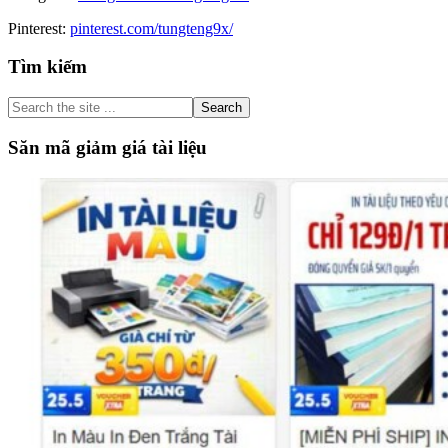
Pinterest:
pinterest.com/tungteng9x/
Primary
Tìm kiếm
Sidebar
Search
the
site
Săn mã giảm giá tài liệu
...