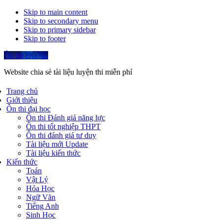
Skip to main content
Skip to secondary menu
Skip to primary sidebar
Skip to footer
Ôn thi ĐGNL
Website chia sẻ tài liệu luyện thi miễn phí
Trang chủ
Giới thiệu
Ôn thi đại học
Ôn thi Đánh giá năng lực
Ôn thi tốt nghiệp THPT
Ôn thi đánh giá tư duy
Tài liệu mới Update
Tài liệu kiến thức
Kiến thức
Toán
Vật Lý
Hóa Học
Ngữ Văn
Tiếng Anh
Sinh Học