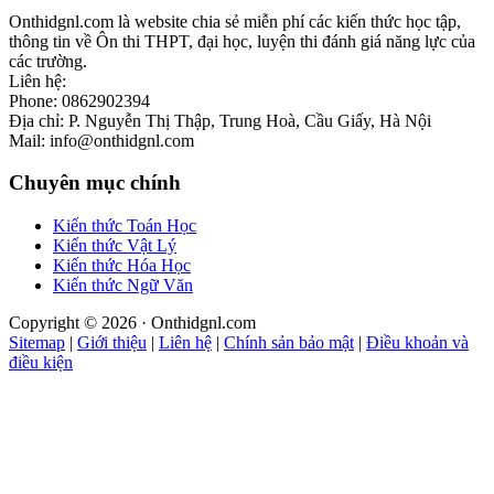
Onthidgnl.com là website chia sẻ miễn phí các kiến thức học tập,
thông tin về Ôn thi THPT, đại học, luyện thi đánh giá năng lực của
các trường.
Liên hệ:
Phone: 0862902394
Địa chỉ: P. Nguyễn Thị Thập, Trung Hoà, Cầu Giấy, Hà Nội
Mail: info@onthidgnl.com
Chuyên mục chính
Kiến thức Toán Học
Kiến thức Vật Lý
Kiến thức Hóa Học
Kiến thức Ngữ Văn
Copyright © 2026 · Onthidgnl.com
Sitemap
|
Giới thiệu
|
Liên hệ
|
Chính sản bảo mật
|
Điều khoản và
điều kiện