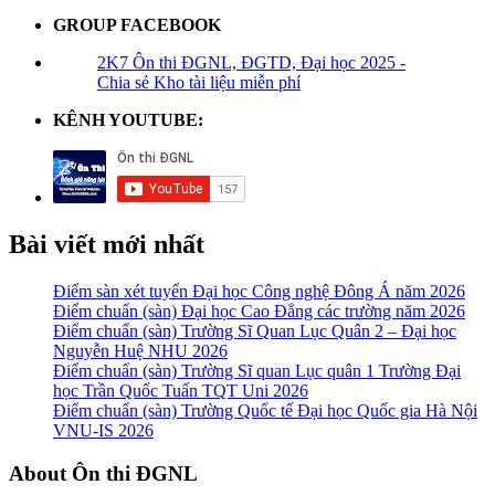
GROUP FACEBOOK
2K7 Ôn thi ĐGNL, ĐGTD, Đại học 2025 -
Chia sẻ Kho tài liệu miễn phí
KÊNH YOUTUBE:
Bài viết mới nhất
Điểm sàn xét tuyển Đại học Công nghệ Đông Á năm 2026
Điểm chuẩn (sàn) Đại học Cao Đẳng các trường năm 2026
Điểm chuẩn (sàn) Trường Sĩ Quan Lục Quân 2 – Đại học
Nguyễn Huệ NHU 2026
Điểm chuẩn (sàn) Trường Sĩ quan Lục quân 1 Trường Đại
học Trần Quốc Tuấn TQT Uni 2026
Điểm chuẩn (sàn) Trường Quốc tế Đại học Quốc gia Hà Nội
VNU-IS 2026
Footer
About Ôn thi ĐGNL