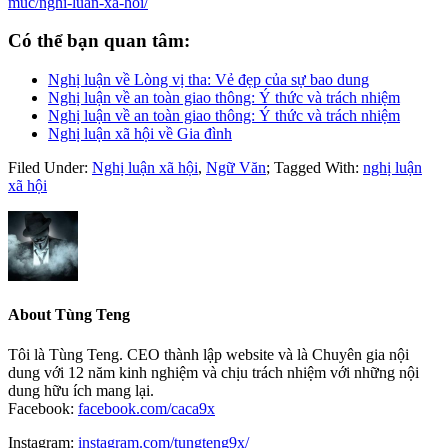
muc/nghi-luan-xa-hoi/
Có thể bạn quan tâm:
Nghị luận về Lòng vị tha: Vẻ đẹp của sự bao dung
Nghị luận về an toàn giao thông: Ý thức và trách nhiệm
Nghị luận về an toàn giao thông: Ý thức và trách nhiệm
Nghị luận xã hội về Gia đình
Filed Under:
Nghị luận xã hội
,
Ngữ Văn
;
Tagged With:
nghị luận
xã hội
About
Tùng Teng
Tôi là Tùng Teng. CEO thành lập website và là Chuyên gia nội
dung với 12 năm kinh nghiệm và chịu trách nhiệm với những nội
dung hữu ích mang lại.
Facebook:
facebook.com/caca9x
Instagram:
instagram.com/tungteng9x/