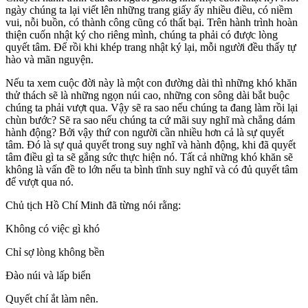
ngày chúng ta lại viết lên những trang giấy ấy nhiều điều, có niềm
vui, nỗi buồn, có thành công cũng có thất bại. Trên hành trình hoàn
thiện cuốn nhật ký cho riêng mình, chúng ta phải có được lòng
quyết tâm. Để rồi khi khép trang nhật ký lại, mỗi người đều thấy tự
hào và mãn nguyện.
Nếu ta xem cuộc đời này là một con đường dài thì những khó khăn
thử thách sẽ là những ngọn núi cao, những con sông dài bắt buộc
chúng ta phải vượt qua. Vậy sẽ ra sao nếu chúng ta đang làm rồi lại
chùn bước? Sẽ ra sao nếu chúng ta cứ mãi suy nghĩ mà chẳng dám
hành động? Bởi vậy thứ con người cần nhiều hơn cả là sự quyết
tâm. Đó là sự quả quyết trong suy nghĩ và hành động, khi đã quyết
tâm điều gì ta sẽ gắng sức thực hiện nó. Tất cả những khó khăn sẽ
không là vấn đề to lớn nếu ta bình tĩnh suy nghĩ và có đủ quyết tâm
để vượt qua nó.
Chủ tịch Hồ Chí Minh đã từng nói rằng:
Không có việc gì khó
Chỉ sợ lòng không bền
Đào núi và lấp biển
Quyết chí ắt làm nên.