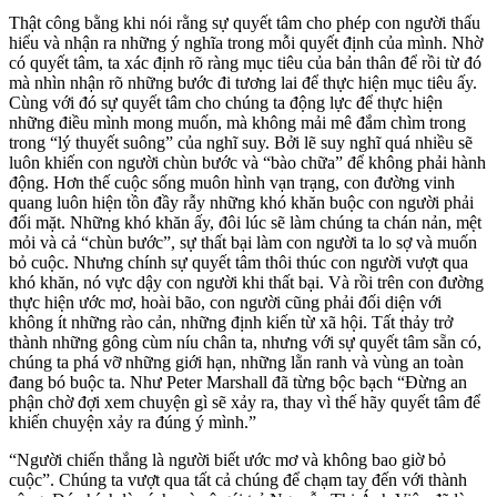
Thật công bằng khi nói rằng sự quyết tâm cho phép con người thấu
hiểu và nhận ra những ý nghĩa trong mỗi quyết định của mình. Nhờ
có quyết tâm, ta xác định rõ ràng mục tiêu của bản thân để rồi từ đó
mà nhìn nhận rõ những bước đi tương lai để thực hiện mục tiêu ấy.
Cùng với đó sự quyết tâm cho chúng ta động lực để thực hiện
những điều mình mong muốn, mà không mải mê đắm chìm trong
trong “lý thuyết suông” của nghĩ suy. Bởi lẽ suy nghĩ quá nhiều sẽ
luôn khiến con người chùn bước và “bào chữa” để không phải hành
động. Hơn thế cuộc sống muôn hình vạn trạng, con đường vinh
quang luôn hiện tồn đầy rẫy những khó khăn buộc con người phải
đối mặt. Những khó khăn ấy, đôi lúc sẽ làm chúng ta chán nản, mệt
mỏi và cả “chùn bước”, sự thất bại làm con người ta lo sợ và muốn
bỏ cuộc. Nhưng chính sự quyết tâm thôi thúc con người vượt qua
khó khăn, nó vực dậy con người khi thất bại. Và rồi trên con đường
thực hiện ước mơ, hoài bão, con người cũng phải đối diện với
không ít những rào cản, những định kiến từ xã hội. Tất thảy trở
thành những gông cùm níu chân ta, nhưng với sự quyết tâm sẵn có,
chúng ta phá vỡ những giới hạn, những lằn ranh và vùng an toàn
đang bó buộc ta. Như Peter Marshall đã từng bộc bạch “Đừng an
phận chờ đợi xem chuyện gì sẽ xảy ra, thay vì thế hãy quyết tâm để
khiến chuyện xảy ra đúng ý mình.”
“Người chiến thắng là người biết ước mơ và không bao giờ bỏ
cuộc”. Chúng ta vượt qua tất cả chúng để chạm tay đến với thành