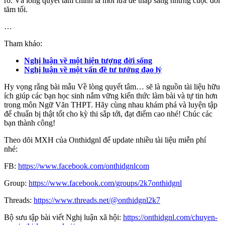
rỡ. Và lòng quyết tâm chính là mồi lửa để thắp sáng những cuộc đời
tăm tối.
…
Tham khảo:
Nghị luận về một hiện tượng đời sống
Nghị luận về một vấn đề tư tưởng đạo lý
Hy vọng rằng bài mẫu Về lòng quyết tâm… sẽ là nguồn tài liệu hữu
ích giúp các bạn học sinh nắm vững kiến thức làm bài và tự tin hơn
trong môn Ngữ Văn THPT. Hãy cùng nhau khám phá và luyện tập
để chuẩn bị thật tốt cho kỳ thi sắp tới, đạt điểm cao nhé! Chúc các
bạn thành công!
Theo dõi MXH của Onthidgnl để update nhiều tài liệu miễn phí
nhé:
FB:
https://www.facebook.com/onthidgnlcom
Group:
https://www.facebook.com/groups/2k7onthidgnl
Threads:
https://www.threads.net/@onthidgnl2k7
Bộ sưu tập bài viết Nghị luận xã hội:
https://onthidgnl.com/chuyen-