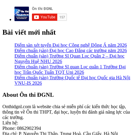
Bài viết mới nhất
Điểm sàn xét tuyển Đại học Công nghệ Đông Á năm 2026
Điểm chuẩn (sàn) Đại học Cao Đẳng các trường năm 2026
Điểm chuẩn (sàn) Trường Sĩ Quan Lục Quân 2 – Đại học
Nguyễn Huệ NHU 2026
Điểm chuẩn (sàn) Trường Sĩ quan Lục quân 1 Trường Đại
học Trần Quốc Tuấn TQT Uni 2026
Điểm chuẩn (sàn) Trường Quốc tế Đại học Quốc gia Hà Nội
VNU-IS 2026
Footer
About Ôn thi ĐGNL
Onthidgnl.com là website chia sẻ miễn phí các kiến thức học tập,
thông tin về Ôn thi THPT, đại học, luyện thi đánh giá năng lực của
các trường.
Liên hệ:
Phone: 0862902394
Địa chỉ: P. Nguyễn Thị Thập, Trung Hoà, Cầu Giấy, Hà Nội