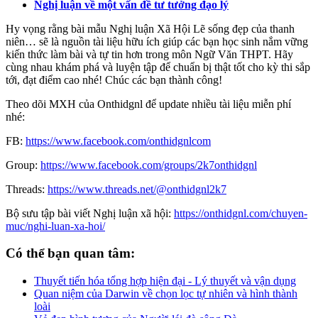
Nghị luận về một vấn đề tư tưởng đạo lý
Hy vọng rằng bài mẫu Nghị luận Xã Hội Lẽ sống đẹp của thanh
niên… sẽ là nguồn tài liệu hữu ích giúp các bạn học sinh nắm vững
kiến thức làm bài và tự tin hơn trong môn Ngữ Văn THPT. Hãy
cùng nhau khám phá và luyện tập để chuẩn bị thật tốt cho kỳ thi sắp
tới, đạt điểm cao nhé! Chúc các bạn thành công!
Theo dõi MXH của Onthidgnl để update nhiều tài liệu miễn phí
nhé:
FB:
https://www.facebook.com/onthidgnlcom
Group:
https://www.facebook.com/groups/2k7onthidgnl
Threads:
https://www.threads.net/@onthidgnl2k7
Bộ sưu tập bài viết Nghị luận xã hội:
https://onthidgnl.com/chuyen-
muc/nghi-luan-xa-hoi/
Có thể bạn quan tâm:
Thuyết tiến hóa tổng hợp hiện đại - Lý thuyết và vận dụng
Quan niệm của Darwin về chọn lọc tự nhiên và hình thành
loài