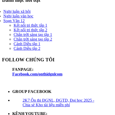
Danh mục nổi bật
Nghị luận xã hội
Nghị luận văn học
Soạn Văn 12
Kết nối tri thức tập 1
Kết nối tri thức tập 2
Chân trời sáng tạo tập 1
Chân trời sáng tạo tập 2
Cánh Diều tập 1
Cánh Diều tập 2
FOLLOW CHÚNG TÔI
FANPAGE:
Facebook.com/onthidgnlcom
GROUP FACEBOOK
2K7 Ôn thi ĐGNL, ĐGTD, Đại học 2025 -
Chia sẻ Kho tài liệu miễn phí
KÊNH YOUTUBE: