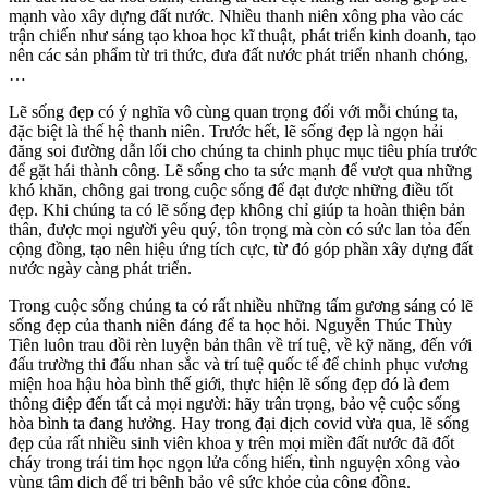
mạnh vào xây dựng đất nước. Nhiều thanh niên xông pha vào các
trận chiến như sáng tạo khoa học kĩ thuật, phát triển kinh doanh, tạo
nên các sản phẩm từ tri thức, đưa đất nước phát triển nhanh chóng,
…
Lẽ sống đẹp có ý nghĩa vô cùng quan trọng đối với mỗi chúng ta,
đặc biệt là thế hệ thanh niên. Trước hết, lẽ sống đẹp là ngọn hải
đăng soi đường dẫn lối cho chúng ta chinh phục mục tiêu phía trước
để gặt hái thành công. Lẽ sống cho ta sức mạnh để vượt qua những
khó khăn, chông gai trong cuộc sống để đạt được những điều tốt
đẹp. Khi chúng ta có lẽ sống đẹp không chỉ giúp ta hoàn thiện bản
thân, được mọi người yêu quý, tôn trọng mà còn có sức lan tỏa đến
cộng đồng, tạo nên hiệu ứng tích cực, từ đó góp phần xây dựng đất
nước ngày càng phát triển.
Trong cuộc sống chúng ta có rất nhiều những tấm gương sáng có lẽ
sống đẹp của thanh niên đáng để ta học hỏi. Nguyễn Thúc Thùy
Tiên luôn trau dồi rèn luyện bản thân về trí tuệ, về kỹ năng, đến với
đấu trường thi đấu nhan sắc và trí tuệ quốc tế để chinh phục vương
miện hoa hậu hòa bình thế giới, thực hiện lẽ sống đẹp đó là đem
thông điệp đến tất cả mọi người: hãy trân trọng, bảo vệ cuộc sống
hòa bình ta đang hưởng. Hay trong đại dịch covid vừa qua, lẽ sống
đẹp của rất nhiều sinh viên khoa y trên mọi miền đất nước đã đốt
cháy trong trái tim học ngọn lửa cống hiến, tình nguyện xông vào
vùng tâm dịch để trị bệnh bảo vệ sức khỏe của cộng đồng.