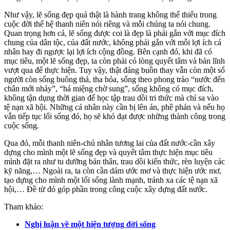
Như vậy, lẽ sống đẹp quả thật là hành trang không thể thiếu trong
cuộc đời thế hệ thanh niên nói riêng và mỗi chúng ta nói chung.
Quan trọng hơn cả, lẽ sống được coi là đẹp là phải gắn với mục đích
chung của dân tộc, của đất nước, không phải gắn với mỗi lợi ích cá
nhân hay đi ngược lại lợi ích cộng đồng. Bên cạnh đó, khi đã có
mục tiêu, một lẽ sống đẹp, ta còn phải có lòng quyết tâm và bản lĩnh
vượt qua để thực hiện. Tuy vậy, thật đáng buồn thay vẫn còn một số
người còn sống buông thả, tha hóa, sống theo phong trào “nước đến
chân mới nhảy”, “há miệng chờ sung”, sống không có mục đích,
không tận dụng thời gian để học tập trau dồi tri thức mà chỉ sa vào
tệ nạn xã hội. Những cá nhân này cần bị lên án, phê phán và nếu họ
vẫn tiếp tục lối sống đó, họ sẽ khó đạt được những thành công trong
cuộc sống.
Qua đó, mỗi thanh niên-chủ nhân tương lai của đất nước-cần xây
dựng cho mình một lẽ sống đẹp và quyết tâm thực hiện mục tiêu
mình đặt ra như tu dưỡng bản thân, trau dồi kiến thức, rèn luyện các
kỹ năng,… Ngoài ra, ta còn cần dám ước mơ và thực hiện ước mơ,
tạo dựng cho mình một lối sống lành mạnh, tránh xa các tệ nạn xã
hội,… Đề từ đó góp phần trong công cuộc xây dựng đất nước.
Tham khảo:
Nghị luận về một hiện tượng đời sống