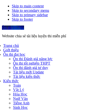
Skip to main content
Skip to secondary menu
Skip to primary sidebar
Skip to footer
Ôn thi ĐGNL
Website chia sẻ tài liệu luyện thi miễn phí
Trang chủ
Giới thiệu
Ôn thi đại học
Ôn thi Đánh giá năng lực
Ôn thi tốt nghiệp THPT
Ôn thi đánh giá tư duy
Tài liệu mới Update
Tài liệu kiến thức
Kiến thức
Toán
Vật Lý
Hóa Học
Ngữ Văn
Tiếng Anh
Sinh Học