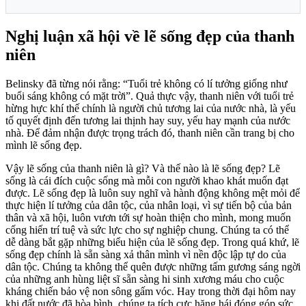
Nghị luận xã hội về lẽ sống đẹp của thanh
niên
Belinsky đã từng nói rằng: “Tuổi trẻ không có lí tưởng giống như
buổi sáng không có mặt trời”. Quả thực vậy, thanh niên với tuổi trẻ
hừng hực khí thế chính là người chủ tương lai của nước nhà, là yếu
tố quyết định đến tương lai thịnh hay suy, yếu hay mạnh của nước
nhà. Để đảm nhận được trọng trách đó, thanh niên cần trang bị cho
mình lẽ sống đẹp.
Vậy lẽ sống của thanh niên là gì? Và thế nào là lẽ sống đẹp? Lẽ
sống là cái đích cuộc sống mà mỗi con người khao khát muốn đạt
được. Lẽ sống đẹp là luôn suy nghĩ và hành động không mệt mỏi để
thực hiện lí tưởng của dân tộc, của nhân loại, vì sự tiến bộ của bản
thân và xã hội, luôn vươn tới sự hoàn thiện cho mình, mong muốn
cống hiến trí tuệ và sức lực cho sự nghiệp chung. Chúng ta có thể
dễ dàng bắt gặp những biểu hiện của lẽ sống đẹp. Trong quá khứ, lẽ
sống đẹp chính là sẵn sàng xả thân mình vì nền độc lập tự do của
dân tộc. Chúng ta không thể quên được những tấm gương sáng ngời
của những anh hùng liệt sĩ sẵn sàng hi sinh xương máu cho cuộc
kháng chiến bảo vệ non sông gấm vóc. Hay trong thời đại hôm nay
khi đất nước đã hòa bình, chúng ta tích cực hăng hái đóng góp sức