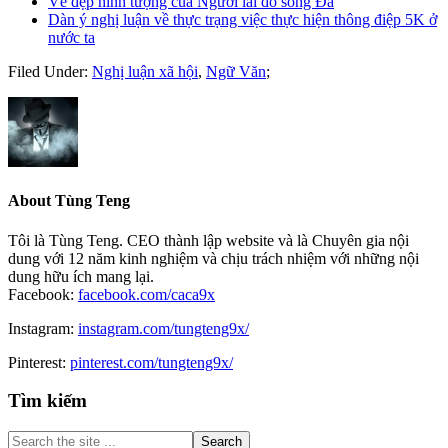
Vẻ đẹp hình tượng của Người lái đò sông Đà
Dàn ý nghị luận về thực trạng việc thực hiện thông điệp 5K ở
nước ta
Filed Under:
Nghị luận xã hội
,
Ngữ Văn
;
About
Tùng Teng
Tôi là Tùng Teng. CEO thành lập website và là Chuyên gia nội
dung với 12 năm kinh nghiệm và chịu trách nhiệm với những nội
dung hữu ích mang lại.
Facebook:
facebook.com/caca9x
Instagram:
instagram.com/tungteng9x/
Pinterest:
pinterest.com/tungteng9x/
Primary
Tìm kiếm
Sidebar
Search