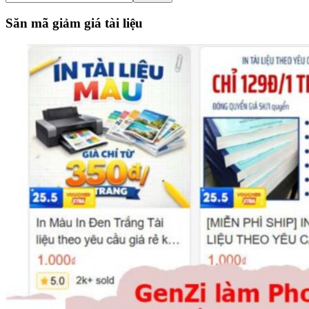
the
site
Săn mã giảm giá tài liệu
...