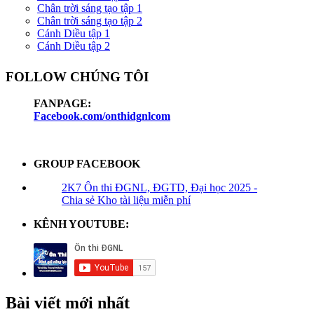
Chân trời sáng tạo tập 1
Chân trời sáng tạo tập 2
Cánh Diều tập 1
Cánh Diều tập 2
FOLLOW CHÚNG TÔI
FANPAGE:
Facebook.com/onthidgnlcom
GROUP FACEBOOK
2K7 Ôn thi ĐGNL, ĐGTD, Đại học 2025 -
Chia sẻ Kho tài liệu miễn phí
KÊNH YOUTUBE:
Bài viết mới nhất