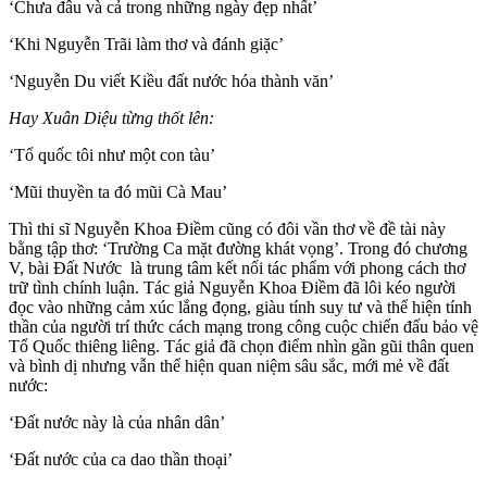
‘Chưa đâu và cả trong những ngày đẹp nhất’
‘Khi Nguyễn Trãi làm thơ và đánh giặc’
‘Nguyễn Du viết Kiều đất nước hóa thành văn’
Hay Xuân Diệu từng thốt lên:
‘Tổ quốc tôi như một con tàu’
‘Mũi thuyền ta đó mũi Cà Mau’
Thì thi sĩ Nguyễn Khoa Điềm cũng có đôi vần thơ về đề tài này
bằng tập thơ: ‘Trường Ca mặt đường khát vọng’. Trong đó chương
V, bài Đất Nước là trung tâm kết nối tác phẩm với phong cách thơ
trữ tình chính luận. Tác giả Nguyễn Khoa Điềm đã lôi kéo người
đọc vào những cảm xúc lắng đọng, giàu tính suy tư và thể hiện tính
thần của người trí thức cách mạng trong công cuộc chiến đấu bảo vệ
Tổ Quốc thiêng liêng. Tác giả đã chọn điểm nhìn gần gũi thân quen
và bình dị nhưng vẫn thể hiện quan niệm sâu sắc, mới mẻ về đất
nước:
‘Đất nước này là của nhân dân’
‘Đất nước của ca dao thần thoại’