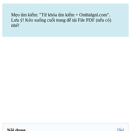
Mẹo tìm kiếm: "Từ khóa tìm kiếm + Onthidgnl.com".
Lưu ý! Kéo xuống cuối trang để tải File PDF (nếu có)
nhé!
Nội dung
[ẩn]