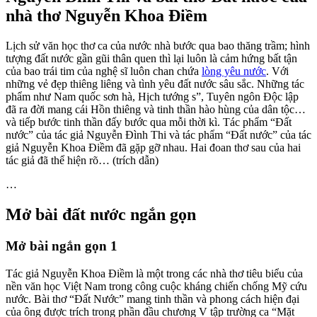
nhà thơ Nguyễn Khoa Điềm
Lịch sử văn học thơ ca của nước nhà bước qua bao thăng trầm; hình
tượng đất nước gần gũi thân quen thì lại luôn là cảm hứng bất tận
của bao trái tim của nghệ sĩ luôn chan chứa
lòng yêu nước
. Với
những vẻ đẹp thiêng liêng và tình yêu đất nước sâu sắc. Những tác
phẩm như Nam quốc sơn hà, Hịch tướng s”, Tuyên ngôn Độc lập
đã ra đời mang cái Hồn thiêng và tinh thần hào hùng của dân tộc…
và tiếp bước tinh thần đấy bước qua mỗi thời kì. Tác phẩm “Đất
nước” của tác giả Nguyễn Đình Thi và tác phẩm “Đất nước” của tác
giả Nguyễn Khoa Điềm đã gặp gỡ nhau. Hai đoan thơ sau của hai
tác giả đã thể hiện rõ… (trích dẫn)
…
Mở bài đất nước ngắn gọn
Mở bài ngắn gọn 1
Tác giả Nguyễn Khoa Điềm là một trong các nhà thơ tiêu biểu của
nền văn học Việt Nam trong công cuộc kháng chiến chống Mỹ cứu
nước. Bài thơ “Đất Nước” mang tinh thần và phong cách hiện đại
của ông được trích trong phần đầu chương V tập trường ca “Mặt