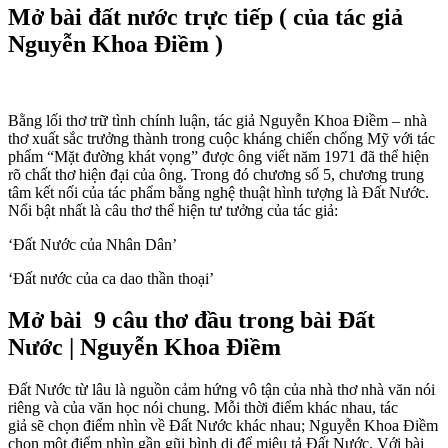
Mở bài đất nước trực tiếp ( của tác giả
Nguyễn Khoa Điềm )
Bằng lối thơ trữ tình chính luận, tác giả Nguyễn Khoa Điềm – nhà
thơ xuất sắc trưởng thành trong cuộc kháng chiến chống Mỹ với tác
phẩm “Mặt đường khát vọng” được ông viết năm 1971 đã thể hiện
rõ chất thơ hiện đại của ông. Trong đó chương số 5, chương trung
tâm kết nối của tác phẩm bằng nghệ thuật hình tượng là Đất Nước.
Nổi bật nhất là câu thơ thể hiện tư tưởng của tác giả:
‘Đất Nước của Nhân Dân’
‘Đất nước của ca dao thần thoại’
Mở bài 9 câu thơ đầu trong bài Đất
Nước | Nguyễn Khoa Điềm
Đất Nước từ lâu là nguồn cảm hứng vô tận của nhà thơ nhà văn nói
riêng và của văn học nói chung. Mỗi thời điểm khác nhau, tác
giả sẽ chọn điểm nhìn về Đất Nước khác nhau; Nguyễn Khoa Điềm
chọn một điểm nhìn gần gũi bình dị để miêu tả Đất Nước. Với bài