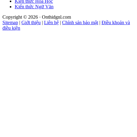
Kiến thức Hóa Học
Kiến thức Ngữ Văn
Copyright © 2026 · Onthidgnl.com
Sitemap
|
Giới thiệu
|
Liên hệ
|
Chính sản bảo mật
|
Điều khoản và
điều kiện