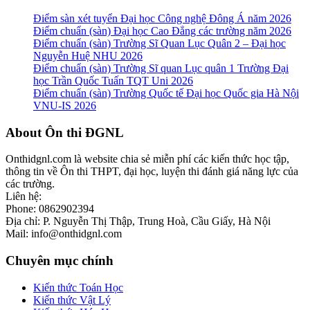
Điểm sàn xét tuyển Đại học Công nghệ Đông Á năm 2026
Điểm chuẩn (sàn) Đại học Cao Đẳng các trường năm 2026
Điểm chuẩn (sàn) Trường Sĩ Quan Lục Quân 2 – Đại học
Nguyễn Huệ NHU 2026
Điểm chuẩn (sàn) Trường Sĩ quan Lục quân 1 Trường Đại
học Trần Quốc Tuấn TQT Uni 2026
Điểm chuẩn (sàn) Trường Quốc tế Đại học Quốc gia Hà Nội
VNU-IS 2026
Footer
About Ôn thi ĐGNL
Onthidgnl.com là website chia sẻ miễn phí các kiến thức học tập,
thông tin về Ôn thi THPT, đại học, luyện thi đánh giá năng lực của
các trường.
Liên hệ:
Phone: 0862902394
Địa chỉ: P. Nguyễn Thị Thập, Trung Hoà, Cầu Giấy, Hà Nội
Mail: info@onthidgnl.com
Chuyên mục chính
Kiến thức Toán Học
Kiến thức Vật Lý