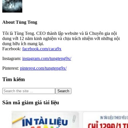
About
Tùng Teng
Tôi là Tùng Teng. CEO thành lập website và là Chuyên gia nội
dung với 12 năm kinh nghiệm và chịu trách nhiệm với những nội
dung hữu ích mang lại.
Facebook:
facebook.com/caca9x
Instagram:
instagram.com/tungteng9x/
Pinterest:
pinterest.com/tungteng9x/
Primary
Tìm kiếm
Sidebar
Search
the
site
Săn mã giảm giá tài liệu
...