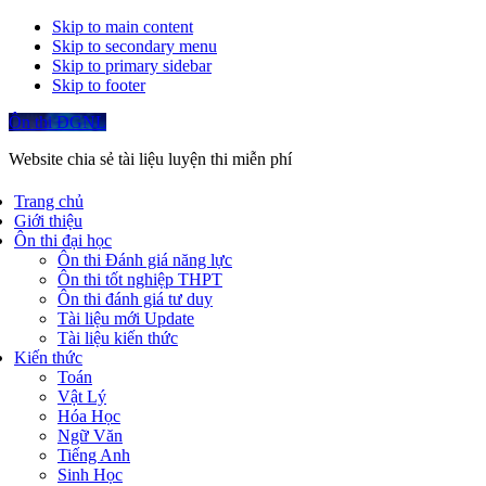
Skip to main content
Skip to secondary menu
Skip to primary sidebar
Skip to footer
Ôn thi ĐGNL
Website chia sẻ tài liệu luyện thi miễn phí
Trang chủ
Giới thiệu
Ôn thi đại học
Ôn thi Đánh giá năng lực
Ôn thi tốt nghiệp THPT
Ôn thi đánh giá tư duy
Tài liệu mới Update
Tài liệu kiến thức
Kiến thức
Toán
Vật Lý
Hóa Học
Ngữ Văn
Tiếng Anh
Sinh Học