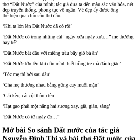
thơ “Đất Nước” của mình; tác giả đưa ta đến màu sắc văn hóa, nét
đẹp truyền thống, phong tục vô ngần. Vẻ đẹp ấy được ông
thể hiện qua chín câu thơ đầu.
‘Khi ta lớn lên Đất Nước đã có rồi’
‘Đất Nước có trong những cái “ngày xửa ngày xưa…” mẹ thường
hay kể’
‘Đất Nước bắt đầu với miếng trầu bây giờ bà ăn’
‘Đất Nước lớn lên khi dân mình biết trồng tre mà đánh giặc’
‘Tóc mẹ thì bới sau đầu’
‘Cha mẹ thương nhau bằng gừng cay muối mặn’
‘Cái kèo, cái cột thành tên’
‘Hạt gạo phải một nắng hai sương xay, giã, giần, sàng’
‘Đất Nước có từ ngày đó…”
Mở bài So sánh Đất nước của tác giả
Nguyễn Đình Thi và bài thơ Đất nước của