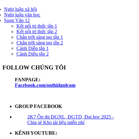
Nghị luận xã hội
Nghị luận văn học
Soạn Văn 12
Kết nối tri thức tập 1
Kết nối tri thức tập 2
Chân trời sáng tạo tập 1
Chân trời sáng tạo tập 2
Cánh Diều tập 1
Cánh Diều tập 2
FOLLOW CHÚNG TÔI
FANPAGE:
Facebook.com/onthidgnlcom
GROUP FACEBOOK
2K7 Ôn thi ĐGNL, ĐGTD, Đại học 2025 -
Chia sẻ Kho tài liệu miễn phí
KÊNH YOUTUBE: