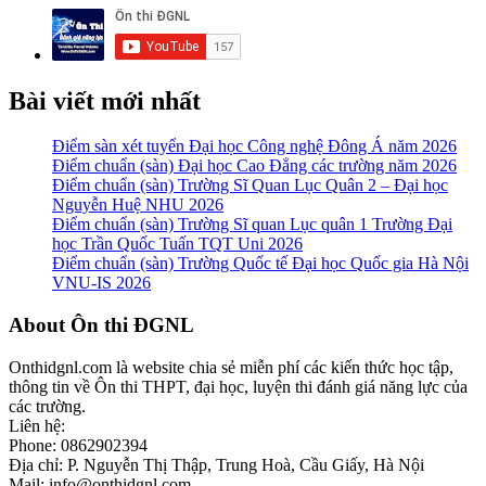
Bài viết mới nhất
Điểm sàn xét tuyển Đại học Công nghệ Đông Á năm 2026
Điểm chuẩn (sàn) Đại học Cao Đẳng các trường năm 2026
Điểm chuẩn (sàn) Trường Sĩ Quan Lục Quân 2 – Đại học
Nguyễn Huệ NHU 2026
Điểm chuẩn (sàn) Trường Sĩ quan Lục quân 1 Trường Đại
học Trần Quốc Tuấn TQT Uni 2026
Điểm chuẩn (sàn) Trường Quốc tế Đại học Quốc gia Hà Nội
VNU-IS 2026
Footer
About Ôn thi ĐGNL
Onthidgnl.com là website chia sẻ miễn phí các kiến thức học tập,
thông tin về Ôn thi THPT, đại học, luyện thi đánh giá năng lực của
các trường.
Liên hệ:
Phone: 0862902394
Địa chỉ: P. Nguyễn Thị Thập, Trung Hoà, Cầu Giấy, Hà Nội
Mail: info@onthidgnl.com