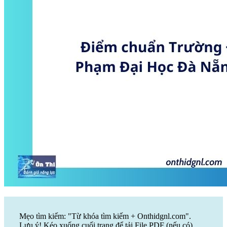
Mẹo tìm kiếm: "Từ khóa tìm kiếm + Onthidgnl.com".
Lưu ý! Kéo xuống cuối trang để tải File PDF (nếu có)