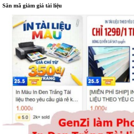
site
Săn mã giảm giá tài liệu
...