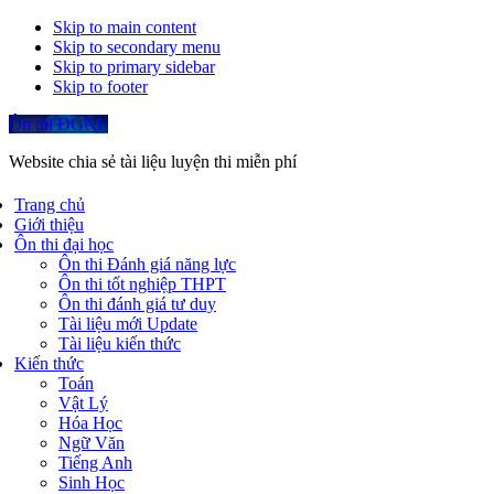
Skip to main content
Skip to secondary menu
Skip to primary sidebar
Skip to footer
Ôn thi ĐGNL
Website chia sẻ tài liệu luyện thi miễn phí
Trang chủ
Giới thiệu
Ôn thi đại học
Ôn thi Đánh giá năng lực
Ôn thi tốt nghiệp THPT
Ôn thi đánh giá tư duy
Tài liệu mới Update
Tài liệu kiến thức
Kiến thức
Toán
Vật Lý
Hóa Học
Ngữ Văn
Tiếng Anh
Sinh Học