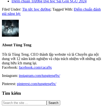
Điểm chuẩn Trường Đại học Sài Gòn SGU 2024
Filed Under:
Tin tức học đường
;
Tagged With:
Điểm chuẩn đánh
giá năng lực
About
Tùng Teng
Tôi là Tùng Teng. CEO thành lập website và là Chuyên gia nội
dung với 12 năm kinh nghiệm và chịu trách nhiệm với những nội
dung hữu ích mang lại.
Facebook:
facebook.com/caca9x
Instagram:
instagram.com/tungteng9x/
Pinterest:
pinterest.com/tungteng9x/
Primary
Tìm kiếm
Sidebar
Search
the