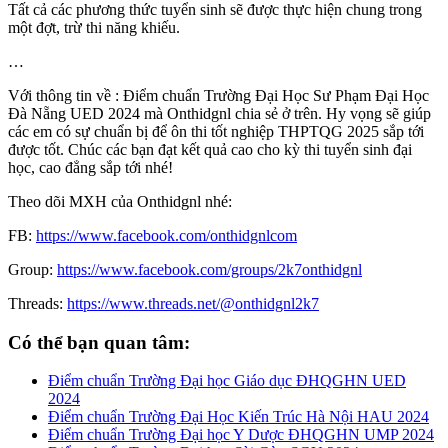
Tất cả các phương thức tuyển sinh sẽ được thực hiện chung trong
một đợt, trừ thi năng khiếu.
…
Với thông tin về : Điểm chuẩn Trường Đại Học Sư Phạm Đại Học
Đà Nẵng UED 2024 mà Onthidgnl chia sẻ ở trên. Hy vọng sẽ giúp
các em có sự chuẩn bị để ôn thi tốt nghiệp THPTQG 2025 sắp tới
được tốt. Chúc các bạn đạt kết quả cao cho kỳ thi tuyển sinh đại
học, cao đẳng sắp tới nhé!
Theo dõi MXH của Onthidgnl nhé:
FB:
https://www.facebook.com/onthidgnlcom
Group:
https://www.facebook.com/groups/2k7onthidgnl
Threads:
https://www.threads.net/@onthidgnl2k7
Có thể bạn quan tâm:
Điểm chuẩn Trường Đại học Giáo dục ĐHQGHN UED
2024
Điểm chuẩn Trường Đại Học Kiến Trúc Hà Nội HAU 2024
Điểm chuẩn Trường Đại học Y Dược ĐHQGHN UMP 2024