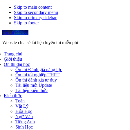
Skip to main content
Skip to secondary menu
Skip to primary sidebar
Skip to footer
Ôn thi ĐGNL
Website chia sẻ tài liệu luyện thi miễn phí
Trang chủ
Giới thiệu
Ôn thi đại học
Ôn thi Đánh giá năng lực
Ôn thi tốt nghiệp THPT
Ôn thi đánh giá tư duy
Tài liệu mới Update
Tài liệu kiến thức
Kiến thức
Toán
Vật Lý
Hóa Học
Ngữ Văn
Tiếng Anh
Sinh Học