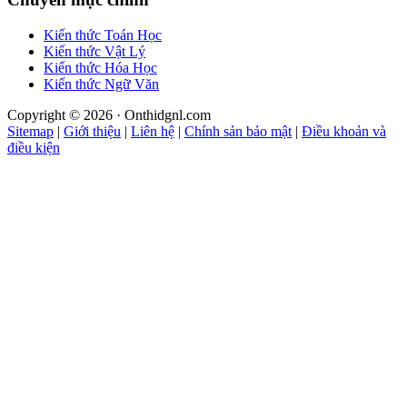
Kiến thức Toán Học
Kiến thức Vật Lý
Kiến thức Hóa Học
Kiến thức Ngữ Văn
Copyright © 2026 · Onthidgnl.com
Sitemap
|
Giới thiệu
|
Liên hệ
|
Chính sản bảo mật
|
Điều khoản và
điều kiện