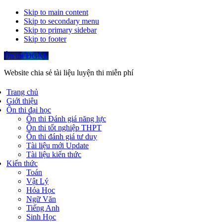
Skip to main content
Skip to secondary menu
Skip to primary sidebar
Skip to footer
Ôn thi ĐGNL
Website chia sẻ tài liệu luyện thi miễn phí
Trang chủ
Giới thiệu
Ôn thi đại học
Ôn thi Đánh giá năng lực
Ôn thi tốt nghiệp THPT
Ôn thi đánh giá tư duy
Tài liệu mới Update
Tài liệu kiến thức
Kiến thức
Toán
Vật Lý
Hóa Học
Ngữ Văn
Tiếng Anh
Sinh Học