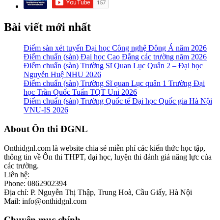
Bài viết mới nhất
Điểm sàn xét tuyển Đại học Công nghệ Đông Á năm 2026
Điểm chuẩn (sàn) Đại học Cao Đẳng các trường năm 2026
Điểm chuẩn (sàn) Trường Sĩ Quan Lục Quân 2 – Đại học
Nguyễn Huệ NHU 2026
Điểm chuẩn (sàn) Trường Sĩ quan Lục quân 1 Trường Đại
học Trần Quốc Tuấn TQT Uni 2026
Điểm chuẩn (sàn) Trường Quốc tế Đại học Quốc gia Hà Nội
VNU-IS 2026
Footer
About Ôn thi ĐGNL
Onthidgnl.com là website chia sẻ miễn phí các kiến thức học tập,
thông tin về Ôn thi THPT, đại học, luyện thi đánh giá năng lực của
các trường.
Liên hệ:
Phone: 0862902394
Địa chỉ: P. Nguyễn Thị Thập, Trung Hoà, Cầu Giấy, Hà Nội
Mail: info@onthidgnl.com
Chuyên mục chính