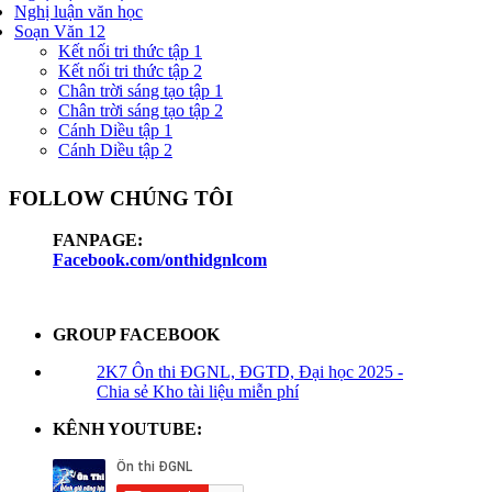
Nghị luận văn học
Soạn Văn 12
Kết nối tri thức tập 1
Kết nối tri thức tập 2
Chân trời sáng tạo tập 1
Chân trời sáng tạo tập 2
Cánh Diều tập 1
Cánh Diều tập 2
FOLLOW CHÚNG TÔI
FANPAGE:
Facebook.com/onthidgnlcom
GROUP FACEBOOK
2K7 Ôn thi ĐGNL, ĐGTD, Đại học 2025 -
Chia sẻ Kho tài liệu miễn phí
KÊNH YOUTUBE: