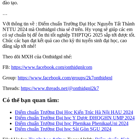
đào tạo.
…
Với thông tin về : Điểm chuẩn Trường Đại Học Nguyễn Tất Thành
NTTU 2024 mà Onthidgnl chia sẻ ở trên. Hy vọng sẽ giúp các em
có sự chuẩn bị để ôn thi tốt nghiệp THPTQG 2025 sắp tới được tốt.
Chúc các bạn đạt kết quả cao cho kỳ thi tuyển sinh đại học, cao
đẳng sắp tới nhé!
Theo dõi MXH của Onthidgnl nhé:
FB:
https://www.facebook.com/onthidgnlcom
Group:
https://www.facebook.com/groups/2k7onthidgnl
Threads:
https://www.threads.net/@onthidgnl2k7
Có thể bạn quan tâm:
Điểm chuẩn Trường Đại Học Kiến Trúc Hà Nội HAU 2024
Điểm chuẩn Trường Đại học Y Dược ĐHQGHN UMP 2024
Điểm chuẩn Trường Đại học Phenikaa PhenikaaUni 2024
Điểm chuẩn Trường Đại học Sài Gòn SGU 2024