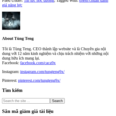
Filed Under:
Tin tức học đường
;
Tagged With:
Điểm chuẩn đánh
giá năng lực
About
Tùng Teng
Tôi là Tùng Teng. CEO thành lập website và là Chuyên gia nội
dung với 12 năm kinh nghiệm và chịu trách nhiệm với những nội
dung hữu ích mang lại.
Facebook:
facebook.com/caca9x
Instagram:
instagram.com/tungteng9x/
Pinterest:
pinterest.com/tungteng9x/
Primary
Tìm kiếm
Sidebar
Search
the
site
Săn mã giảm giá tài liệu
...