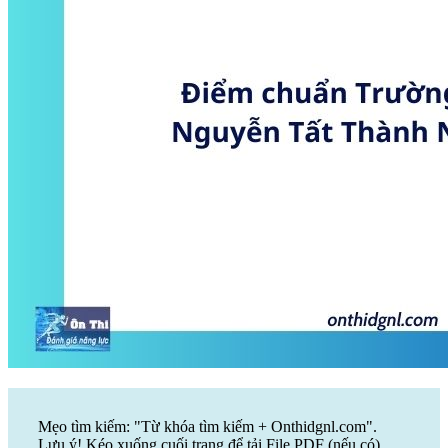
Mẹo tìm kiếm: "Từ khóa tìm kiếm + Onthidgnl.com".
Lưu ý! Kéo xuống cuối trang để tải File PDF (nếu có)