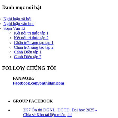
Danh mục nổi bật
Nghị luận xã hội
Nghị luận văn học
Soạn Văn 12
Kết nối tri thức tập 1
Kết nối tri thức tập 2
Chân trời sáng tạo tập 1
Chân trời sáng tạo tập 2
Cánh Diều tập 1
Cánh Diều tập 2
FOLLOW CHÚNG TÔI
FANPAGE:
Facebook.com/onthidgnlcom
GROUP FACEBOOK
2K7 Ôn thi ĐGNL, ĐGTD, Đại học 2025 -
Chia sẻ Kho tài liệu miễn phí