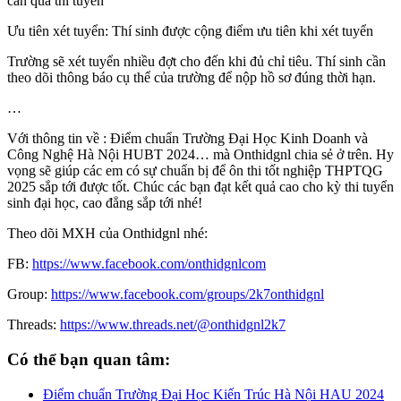
cần qua thi tuyển
Ưu tiên xét tuyển: Thí sinh được cộng điểm ưu tiên khi xét tuyển
Trường sẽ xét tuyển nhiều đợt cho đến khi đủ chỉ tiêu. Thí sinh cần
theo dõi thông báo cụ thể của trường để nộp hồ sơ đúng thời hạn.
…
Với thông tin về : Điểm chuẩn Trường Đại Học Kinh Doanh và
Công Nghệ Hà Nội HUBT 2024… mà Onthidgnl chia sẻ ở trên. Hy
vọng sẽ giúp các em có sự chuẩn bị để ôn thi tốt nghiệp THPTQG
2025 sắp tới được tốt. Chúc các bạn đạt kết quả cao cho kỳ thi tuyển
sinh đại học, cao đẳng sắp tới nhé!
Theo dõi MXH của Onthidgnl nhé:
FB:
https://www.facebook.com/onthidgnlcom
Group:
https://www.facebook.com/groups/2k7onthidgnl
Threads:
https://www.threads.net/@onthidgnl2k7
Có thể bạn quan tâm:
Điểm chuẩn Trường Đại Học Kiến Trúc Hà Nội HAU 2024