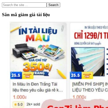
Sidebar
Search
the
site
Săn mã giảm giá tài liệu
...