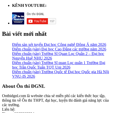
KÊNH YOUTUBE:
Bài viết mới nhất
Điểm sàn xét tuyển Đại học Công nghệ Đông Á năm 2026
Điểm chuẩn (sàn) Đại học Cao Đẳng các trường năm 2026
Điểm chuẩn (sàn) Trường Sĩ Quan Lục Quân 2 – Đại học
Nguyễn Huệ NHU 2026
Điểm chuẩn (sàn) Trường Sĩ quan Lục quân 1 Trường Đại
học Trần Quốc Tuấn TQT Uni 2026
Điểm chuẩn (sàn) Trường Quốc tế Đại học Quốc gia Hà Nội
VNU-IS 2026
Footer
About Ôn thi ĐGNL
Onthidgnl.com là website chia sẻ miễn phí các kiến thức học tập,
thông tin về Ôn thi THPT, đại học, luyện thi đánh giá năng lực của
các trường.
Liên hệ: