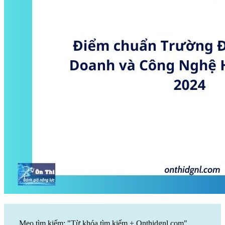
Mẹo tìm kiếm: "Từ khóa tìm kiếm + Onthidgnl.com".