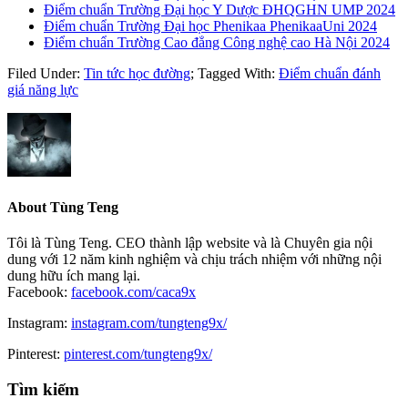
Điểm chuẩn Trường Đại học Y Dược ĐHQGHN UMP 2024
Điểm chuẩn Trường Đại học Phenikaa PhenikaaUni 2024
Điểm chuẩn Trường Cao đẳng Công nghệ cao Hà Nội 2024
Filed Under:
Tin tức học đường
;
Tagged With:
Điểm chuẩn đánh
giá năng lực
About
Tùng Teng
Tôi là Tùng Teng. CEO thành lập website và là Chuyên gia nội
dung với 12 năm kinh nghiệm và chịu trách nhiệm với những nội
dung hữu ích mang lại.
Facebook:
facebook.com/caca9x
Instagram:
instagram.com/tungteng9x/
Pinterest:
pinterest.com/tungteng9x/
Primary
Tìm kiếm