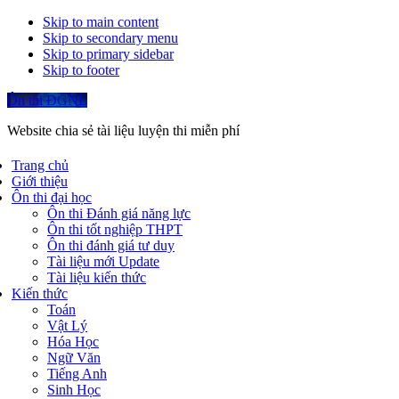
Skip to main content
Skip to secondary menu
Skip to primary sidebar
Skip to footer
Ôn thi ĐGNL
Website chia sẻ tài liệu luyện thi miễn phí
Trang chủ
Giới thiệu
Ôn thi đại học
Ôn thi Đánh giá năng lực
Ôn thi tốt nghiệp THPT
Ôn thi đánh giá tư duy
Tài liệu mới Update
Tài liệu kiến thức
Kiến thức
Toán
Vật Lý
Hóa Học
Ngữ Văn
Tiếng Anh
Sinh Học