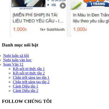
Danh mục nổi bật
Nghị luận xã hội
Nghị luận văn học
Soạn Văn 12
Kết nối tri thức tập 1
Kết nối tri thức tập 2
Chân trời sáng tạo tập 1
Chân trời sáng tạo tập 2
Cánh Diều tập 1
Cánh Diều tập 2
FOLLOW CHÚNG TÔI