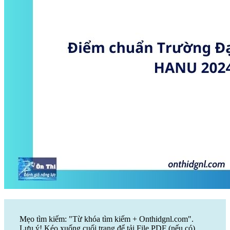
Mẹo tìm kiếm: "Từ khóa tìm kiếm + Onthidgnl.com".
Lưu ý! Kéo xuống cuối trang để tải File PDF (nếu có)