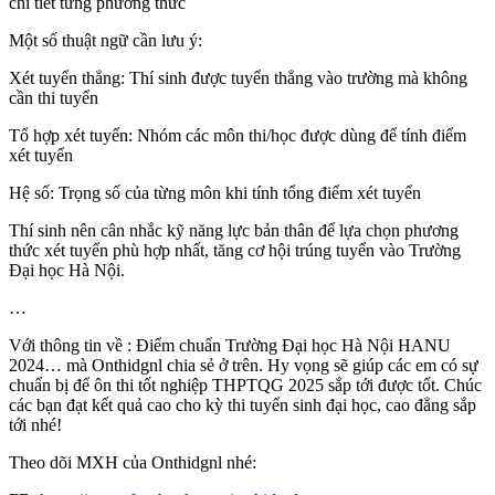
chi tiết từng phương thức
Một số thuật ngữ cần lưu ý:
Xét tuyển thẳng: Thí sinh được tuyển thẳng vào trường mà không
cần thi tuyển
Tổ hợp xét tuyển: Nhóm các môn thi/học được dùng để tính điểm
xét tuyển
Hệ số: Trọng số của từng môn khi tính tổng điểm xét tuyển
Thí sinh nên cân nhắc kỹ năng lực bản thân để lựa chọn phương
thức xét tuyển phù hợp nhất, tăng cơ hội trúng tuyển vào Trường
Đại học Hà Nội.
…
Với thông tin về : Điểm chuẩn Trường Đại học Hà Nội HANU
2024… mà Onthidgnl chia sẻ ở trên. Hy vọng sẽ giúp các em có sự
chuẩn bị để ôn thi tốt nghiệp THPTQG 2025 sắp tới được tốt. Chúc
các bạn đạt kết quả cao cho kỳ thi tuyển sinh đại học, cao đẳng sắp
tới nhé!
Theo dõi MXH của Onthidgnl nhé: