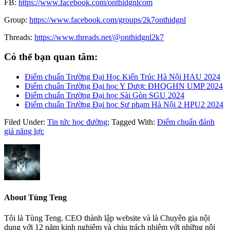
FB:
https://www.facebook.com/onthidgnlcom
Group:
https://www.facebook.com/groups/2k7onthidgnl
Threads:
https://www.threads.net/@onthidgnl2k7
Có thể bạn quan tâm:
Điểm chuẩn Trường Đại Học Kiến Trúc Hà Nội HAU 2024
Điểm chuẩn Trường Đại học Y Dược ĐHQGHN UMP 2024
Điểm chuẩn Trường Đại học Sài Gòn SGU 2024
Điểm chuẩn Trường Đại học Sư phạm Hà Nội 2 HPU2 2024
Filed Under:
Tin tức học đường
;
Tagged With:
Điểm chuẩn đánh
giá năng lực
About
Tùng Teng
Tôi là Tùng Teng. CEO thành lập website và là Chuyên gia nội
dung với 12 năm kinh nghiệm và chịu trách nhiệm với những nội