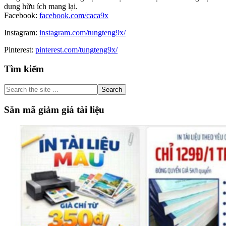
dung hữu ích mang lại.
Facebook:
facebook.com/caca9x
Instagram:
instagram.com/tungteng9x/
Pinterest:
pinterest.com/tungteng9x/
Primary
Tìm kiếm
Sidebar
Search
the
site
Săn mã giảm giá tài liệu
...