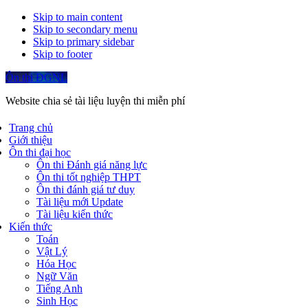
Skip to main content
Skip to secondary menu
Skip to primary sidebar
Skip to footer
Ôn thi ĐGNL
Website chia sẻ tài liệu luyện thi miễn phí
Trang chủ
Giới thiệu
Ôn thi đại học
Ôn thi Đánh giá năng lực
Ôn thi tốt nghiệp THPT
Ôn thi đánh giá tư duy
Tài liệu mới Update
Tài liệu kiến thức
Kiến thức
Toán
Vật Lý
Hóa Học
Ngữ Văn
Tiếng Anh
Sinh Học