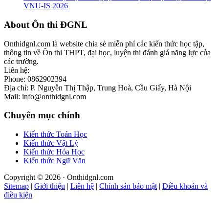
VNU-IS 2026
Footer
About Ôn thi ĐGNL
Onthidgnl.com là website chia sẻ miễn phí các kiến thức học tập,
thông tin về Ôn thi THPT, đại học, luyện thi đánh giá năng lực của
các trường.
Liên hệ:
Phone: 0862902394
Địa chỉ: P. Nguyễn Thị Thập, Trung Hoà, Cầu Giấy, Hà Nội
Mail: info@onthidgnl.com
Chuyên mục chính
Kiến thức Toán Học
Kiến thức Vật Lý
Kiến thức Hóa Học
Kiến thức Ngữ Văn
Copyright © 2026 · Onthidgnl.com
Sitemap
|
Giới thiệu
|
Liên hệ
|
Chính sản bảo mật
|
Điều khoản và
điều kiện