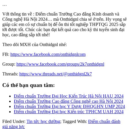
…
Với thông tin về : Điểm chuẩn Trường Cao đẳng Kinh doanh và
Công nghệ Hà Nội 2024… mà Onthidgnl chia sẻ ở trên. Hy vọng sẽ
giúp các em có sự chuẩn bị để ôn thi tốt nghiệp THPTQG 2025 sắp
tới được tốt. Chúc các bạn đạt kết quả cao cho kỳ thi tuyển sinh đại
học, cao đẳng sắp tới nhé!
Theo dõi MXH của Onthidgnl nhé:
FB:
https://www.facebook.com/onthidgnlcom
Group:
https://www.facebook.com/groups/2k7onthidgnl
Threads:
https://www.threads.net/@onthidgnl2k7
Có thể bạn quan tâm:
Điểm chuẩn Trường Đại Học Kiến Trúc Hà Nội HAU 2024
Điểm chuẩn Trường Cao đẳng Công nghệ cao Hà Nội 2024
Điểm chuẩn Trường Đại học Y Dược ĐHQGHN UMP 2024
Điểm chuẩn Trường Đại học Kiến trúc TPHCM UAH 2024
Filed Under:
Tin tức học đường
;
Tagged With:
Điểm chuẩn đánh
giá năng lực