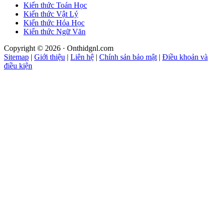
Kiến thức Toán Học
Kiến thức Vật Lý
Kiến thức Hóa Học
Kiến thức Ngữ Văn
Copyright © 2026 · Onthidgnl.com
Sitemap
|
Giới thiệu
|
Liên hệ
|
Chính sản bảo mật
|
Điều khoản và
điều kiện