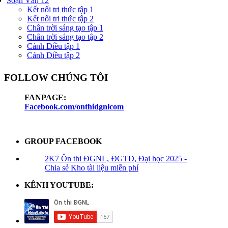
Soạn Văn 12
Kết nối tri thức tập 1
Kết nối tri thức tập 2
Chân trời sáng tạo tập 1
Chân trời sáng tạo tập 2
Cánh Diều tập 1
Cánh Diều tập 2
FOLLOW CHÚNG TÔI
FANPAGE:
Facebook.com/onthidgnlcom
GROUP FACEBOOK
2K7 Ôn thi ĐGNL, ĐGTD, Đại học 2025 -
Chia sẻ Kho tài liệu miễn phí
KÊNH YOUTUBE: