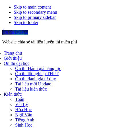
Skip to main content
Skip to secondary menu
Skip to primary sidebar
Skip to footer
Ôn thi ĐGNL
Website chia sẻ tài liệu luyện thi miễn phí
Trang chủ
Giới thiệu
Ôn thi đại học
Ôn thi Đánh giá năng lực
Ôn thi tốt nghiệp THPT
Ôn thi đánh giá tư duy
Tài liệu mới Update
Tài liệu kiến thức
Kiến thức
Toán
Vật Lý
Hóa Học
Ngữ Văn
Tiếng Anh
Sinh Học