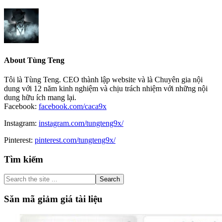
About
Tùng Teng
Tôi là Tùng Teng. CEO thành lập website và là Chuyên gia nội
dung với 12 năm kinh nghiệm và chịu trách nhiệm với những nội
dung hữu ích mang lại.
Facebook:
facebook.com/caca9x
Instagram:
instagram.com/tungteng9x/
Pinterest:
pinterest.com/tungteng9x/
Primary
Tìm kiếm
Sidebar
Search
the
site
Săn mã giảm giá tài liệu
...