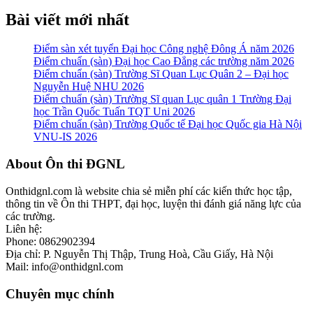
Bài viết mới nhất
Điểm sàn xét tuyển Đại học Công nghệ Đông Á năm 2026
Điểm chuẩn (sàn) Đại học Cao Đẳng các trường năm 2026
Điểm chuẩn (sàn) Trường Sĩ Quan Lục Quân 2 – Đại học
Nguyễn Huệ NHU 2026
Điểm chuẩn (sàn) Trường Sĩ quan Lục quân 1 Trường Đại
học Trần Quốc Tuấn TQT Uni 2026
Điểm chuẩn (sàn) Trường Quốc tế Đại học Quốc gia Hà Nội
VNU-IS 2026
Footer
About Ôn thi ĐGNL
Onthidgnl.com là website chia sẻ miễn phí các kiến thức học tập,
thông tin về Ôn thi THPT, đại học, luyện thi đánh giá năng lực của
các trường.
Liên hệ:
Phone: 0862902394
Địa chỉ: P. Nguyễn Thị Thập, Trung Hoà, Cầu Giấy, Hà Nội
Mail: info@onthidgnl.com
Chuyên mục chính