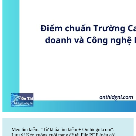
Mẹo tìm kiếm: "Từ khóa tìm kiếm + Onthidgnl.com".
Lưu ý! Kéo xuống cuối trang để tải File PDF (nếu có)