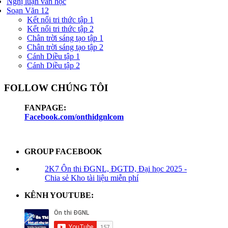
Nghị luận văn học
Soạn Văn 12
Kết nối tri thức tập 1
Kết nối tri thức tập 2
Chân trời sáng tạo tập 1
Chân trời sáng tạo tập 2
Cánh Diều tập 1
Cánh Diều tập 2
FOLLOW CHÚNG TÔI
FANPAGE:
Facebook.com/onthidgnlcom
GROUP FACEBOOK
2K7 Ôn thi ĐGNL, ĐGTD, Đại học 2025 -
Chia sẻ Kho tài liệu miễn phí
KÊNH YOUTUBE: