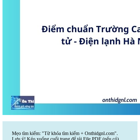
Mẹo tìm kiếm: "Từ khóa tìm kiếm + Onthidgnl.com".
Lưu ý! Kéo xuống cuối trang để tải File PDF (nếu có)