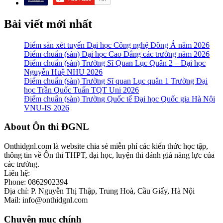
Bài viết mới nhất
Điểm sàn xét tuyển Đại học Công nghệ Đông Á năm 2026
Điểm chuẩn (sàn) Đại học Cao Đẳng các trường năm 2026
Điểm chuẩn (sàn) Trường Sĩ Quan Lục Quân 2 – Đại học
Nguyễn Huệ NHU 2026
Điểm chuẩn (sàn) Trường Sĩ quan Lục quân 1 Trường Đại
học Trần Quốc Tuấn TQT Uni 2026
Điểm chuẩn (sàn) Trường Quốc tế Đại học Quốc gia Hà Nội
VNU-IS 2026
Footer
About Ôn thi ĐGNL
Onthidgnl.com là website chia sẻ miễn phí các kiến thức học tập,
thông tin về Ôn thi THPT, đại học, luyện thi đánh giá năng lực của
các trường.
Liên hệ:
Phone: 0862902394
Địa chỉ: P. Nguyễn Thị Thập, Trung Hoà, Cầu Giấy, Hà Nội
Mail: info@onthidgnl.com
Chuyên mục chính