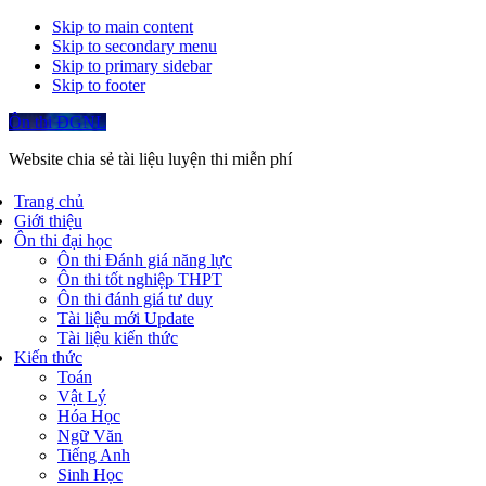
Skip to main content
Skip to secondary menu
Skip to primary sidebar
Skip to footer
Ôn thi ĐGNL
Website chia sẻ tài liệu luyện thi miễn phí
Trang chủ
Giới thiệu
Ôn thi đại học
Ôn thi Đánh giá năng lực
Ôn thi tốt nghiệp THPT
Ôn thi đánh giá tư duy
Tài liệu mới Update
Tài liệu kiến thức
Kiến thức
Toán
Vật Lý
Hóa Học
Ngữ Văn
Tiếng Anh
Sinh Học