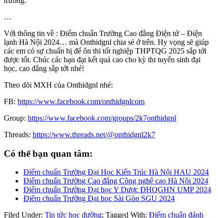
trường.
…
Với thông tin về : Điểm chuẩn Trường Cao đẳng Điện tử – Điện
lạnh Hà Nội 2024… mà Onthidgnl chia sẻ ở trên. Hy vọng sẽ giúp
các em có sự chuẩn bị để ôn thi tốt nghiệp THPTQG 2025 sắp tới
được tốt. Chúc các bạn đạt kết quả cao cho kỳ thi tuyển sinh đại
học, cao đẳng sắp tới nhé!
Theo dõi MXH của Onthidgnl nhé:
FB:
https://www.facebook.com/onthidgnlcom
Group:
https://www.facebook.com/groups/2k7onthidgnl
Threads:
https://www.threads.net/@onthidgnl2k7
Có thể bạn quan tâm:
Điểm chuẩn Trường Đại Học Kiến Trúc Hà Nội HAU 2024
Điểm chuẩn Trường Cao đẳng Công nghệ cao Hà Nội 2024
Điểm chuẩn Trường Đại học Y Dược ĐHQGHN UMP 2024
Điểm chuẩn Trường Đại học Sài Gòn SGU 2024
Filed Under:
Tin tức học đường
;
Tagged With:
Điểm chuẩn đánh