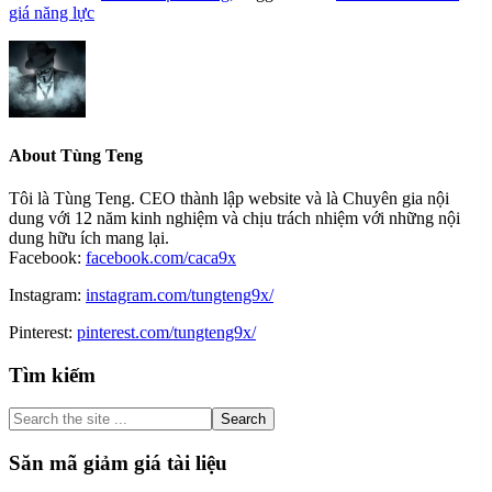
giá năng lực
About
Tùng Teng
Tôi là Tùng Teng. CEO thành lập website và là Chuyên gia nội
dung với 12 năm kinh nghiệm và chịu trách nhiệm với những nội
dung hữu ích mang lại.
Facebook:
facebook.com/caca9x
Instagram:
instagram.com/tungteng9x/
Pinterest:
pinterest.com/tungteng9x/
Primary
Tìm kiếm
Sidebar
Search
the
site
Săn mã giảm giá tài liệu
...