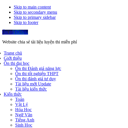
Skip to main content
Skip to secondary menu
Skip to primary sidebar
Skip to footer
Ôn thi ĐGNL
Website chia sẻ tài liệu luyện thi miễn phí
Trang chủ
Giới thiệu
Ôn thi đại học
Ôn thi Đánh giá năng lực
Ôn thi tốt nghiệp THPT
Ôn thi đánh giá tư duy
Tài liệu mới Update
Tài liệu kiến thức
Kiến thức
Toán
Vật Lý
Hóa Học
Ngữ Văn
Tiếng Anh
Sinh Học