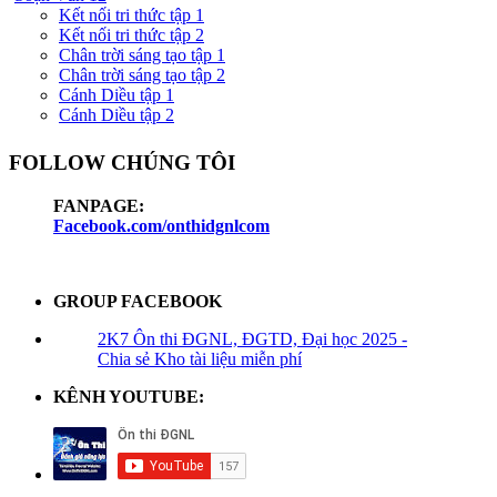
Kết nối tri thức tập 1
Kết nối tri thức tập 2
Chân trời sáng tạo tập 1
Chân trời sáng tạo tập 2
Cánh Diều tập 1
Cánh Diều tập 2
FOLLOW CHÚNG TÔI
FANPAGE:
Facebook.com/onthidgnlcom
GROUP FACEBOOK
2K7 Ôn thi ĐGNL, ĐGTD, Đại học 2025 -
Chia sẻ Kho tài liệu miễn phí
KÊNH YOUTUBE: