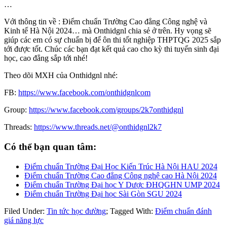
…
Với thông tin về : Điểm chuẩn Trường Cao đẳng Công nghệ và
Kinh tế Hà Nội 2024… mà Onthidgnl chia sẻ ở trên. Hy vọng sẽ
giúp các em có sự chuẩn bị để ôn thi tốt nghiệp THPTQG 2025 sắp
tới được tốt. Chúc các bạn đạt kết quả cao cho kỳ thi tuyển sinh đại
học, cao đẳng sắp tới nhé!
Theo dõi MXH của Onthidgnl nhé:
FB:
https://www.facebook.com/onthidgnlcom
Group:
https://www.facebook.com/groups/2k7onthidgnl
Threads:
https://www.threads.net/@onthidgnl2k7
Có thể bạn quan tâm:
Điểm chuẩn Trường Đại Học Kiến Trúc Hà Nội HAU 2024
Điểm chuẩn Trường Cao đẳng Công nghệ cao Hà Nội 2024
Điểm chuẩn Trường Đại học Y Dược ĐHQGHN UMP 2024
Điểm chuẩn Trường Đại học Sài Gòn SGU 2024
Filed Under:
Tin tức học đường
;
Tagged With:
Điểm chuẩn đánh
giá năng lực