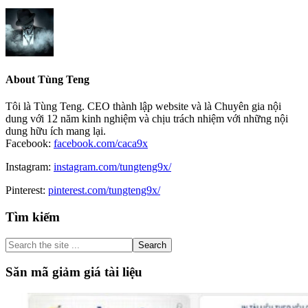
About
Tùng Teng
Tôi là Tùng Teng. CEO thành lập website và là Chuyên gia nội
dung với 12 năm kinh nghiệm và chịu trách nhiệm với những nội
dung hữu ích mang lại.
Facebook:
facebook.com/caca9x
Instagram:
instagram.com/tungteng9x/
Pinterest:
pinterest.com/tungteng9x/
Primary
Tìm kiếm
Sidebar
Search
the
site
Săn mã giảm giá tài liệu
...