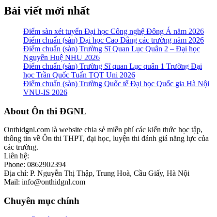
Bài viết mới nhất
Điểm sàn xét tuyển Đại học Công nghệ Đông Á năm 2026
Điểm chuẩn (sàn) Đại học Cao Đẳng các trường năm 2026
Điểm chuẩn (sàn) Trường Sĩ Quan Lục Quân 2 – Đại học
Nguyễn Huệ NHU 2026
Điểm chuẩn (sàn) Trường Sĩ quan Lục quân 1 Trường Đại
học Trần Quốc Tuấn TQT Uni 2026
Điểm chuẩn (sàn) Trường Quốc tế Đại học Quốc gia Hà Nội
VNU-IS 2026
Footer
About Ôn thi ĐGNL
Onthidgnl.com là website chia sẻ miễn phí các kiến thức học tập,
thông tin về Ôn thi THPT, đại học, luyện thi đánh giá năng lực của
các trường.
Liên hệ:
Phone: 0862902394
Địa chỉ: P. Nguyễn Thị Thập, Trung Hoà, Cầu Giấy, Hà Nội
Mail: info@onthidgnl.com
Chuyên mục chính