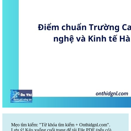
Mẹo tìm kiếm: "Từ khóa tìm kiếm + Onthidgnl.com".
Lưu ý! Kéo xuống cuối trang để tải File PDF (nếu có)