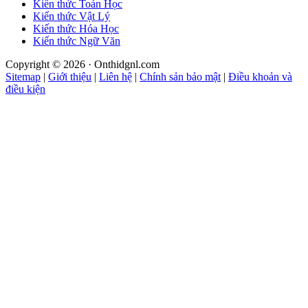
Kiến thức Toán Học
Kiến thức Vật Lý
Kiến thức Hóa Học
Kiến thức Ngữ Văn
Copyright © 2026 · Onthidgnl.com
Sitemap
|
Giới thiệu
|
Liên hệ
|
Chính sản bảo mật
|
Điều khoản và
điều kiện