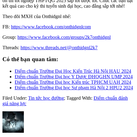
ôn thi tốt nghiệp THPTQG 2025 sắp tới được tốt. Chúc các bạn đạt
kết quả cao cho kỳ thi tuyển sinh đại học, cao đẳng sắp tới nhé!
Theo dõi MXH của Onthidgnl nhé:
FB:
https://www.facebook.com/onthidgnlcom
Group:
https://www.facebook.com/groups/2k7onthidgnl
Threads:
https://www.threads.net/@onthidgnl2k7
Có thể bạn quan tâm:
Điểm chuẩn Trường Đại Học Kiến Trúc Hà Nội HAU 2024
Điểm chuẩn Trường Đại học Y Dược ĐHQGHN UMP 2024
Điểm chuẩn Trường Đại học Kiến trúc TPHCM UAH 2024
Điểm chuẩn Trường Đại học Sư phạm Hà Nội 2 HPU2 2024
Filed Under:
Tin tức học đường
;
Tagged With:
Điểm chuẩn đánh
giá năng lực