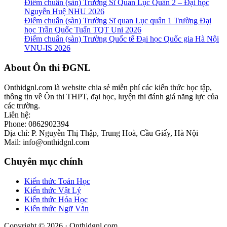
Điểm chuẩn (sàn) Trường Sĩ Quan Lục Quân 2 – Đại học
Nguyễn Huệ NHU 2026
Điểm chuẩn (sàn) Trường Sĩ quan Lục quân 1 Trường Đại
học Trần Quốc Tuấn TQT Uni 2026
Điểm chuẩn (sàn) Trường Quốc tế Đại học Quốc gia Hà Nội
VNU-IS 2026
Footer
About Ôn thi ĐGNL
Onthidgnl.com là website chia sẻ miễn phí các kiến thức học tập,
thông tin về Ôn thi THPT, đại học, luyện thi đánh giá năng lực của
các trường.
Liên hệ:
Phone: 0862902394
Địa chỉ: P. Nguyễn Thị Thập, Trung Hoà, Cầu Giấy, Hà Nội
Mail: info@onthidgnl.com
Chuyên mục chính
Kiến thức Toán Học
Kiến thức Vật Lý
Kiến thức Hóa Học
Kiến thức Ngữ Văn
Copyright © 2026 · Onthidgnl.com