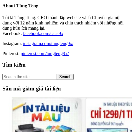
About
Tùng Teng
Tôi là Tùng Teng. CEO thành lập website và là Chuyên gia nội
dung với 12 năm kinh nghiệm và chịu trách nhiệm với những nội
dung hữu ích mang lại.
Facebook:
facebook.com/caca9x
Instagram:
instagram.com/tungteng9x/
Pinterest:
pinterest.com/tungteng9x/
Primary
Tìm kiếm
Sidebar
Search
the
site
Săn mã giảm giá tài liệu
...