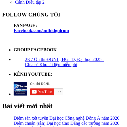
Cánh Diều tập 2
FOLLOW CHÚNG TÔI
FANPAGE:
Facebook.com/onthidgnlcom
GROUP FACEBOOK
2K7 Ôn thi ĐGNL, ĐGTD, Đại học 2025 -
Chia sẻ Kho tài liệu miễn phí
KÊNH YOUTUBE:
Bài viết mới nhất
Điểm sàn xét tuyển Đại học Công nghệ Đông Á năm 2026
Điểm chuẩn (sàn) Đại học Cao Đẳng các trường năm 2026