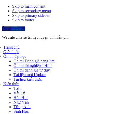
Skip to main content
Skip to secondary menu
Skip to primary sidebar
Skip to footer
Ôn thi ĐGNL
Website chia sẻ tài liệu luyện thi miễn phí
Trang chủ
Giới thiệu
Ôn thi đại học
Ôn thi Đánh giá năng lực
Ôn thi tốt nghiệp THPT
Ôn thi đánh giá tư duy
Tài liệu mới Update
Tài liệu kiến thức
Kiến thức
Toán
Vật Lý
Hóa Học
Ngữ Văn
Tiếng Anh
Sinh Học