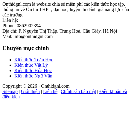
Onthidgnl.com là website chia sẻ miễn phí các kiến thức học tập,
thông tin về Ôn thi THPT, đại học, luyện thi đánh giá năng lực của
các trường.
Liên hệ:
Phone: 0862902394
Địa chỉ: P. Nguyễn Thị Thập, Trung Hoà, Cầu Giấy, Hà Nội
Mail: info@onthidgnl.com
Chuyên mục chính
Kiến thức Toán Học
Kiến thức Vật Lý
Kiến thức Hóa Học
Kiến thức Ngữ Văn
Copyright © 2026 · Onthidgnl.com
Sitemap
|
Giới thiệu
|
Liên hệ
|
Chính sản bảo mật
|
Điều khoản và
điều kiện