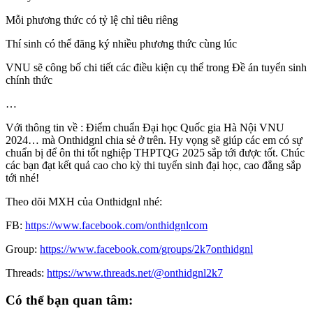
Mỗi phương thức có tỷ lệ chỉ tiêu riêng
Thí sinh có thể đăng ký nhiều phương thức cùng lúc
VNU sẽ công bố chi tiết các điều kiện cụ thể trong Đề án tuyển sinh
chính thức
…
Với thông tin về : Điểm chuẩn Đại học Quốc gia Hà Nội VNU
2024… mà Onthidgnl chia sẻ ở trên. Hy vọng sẽ giúp các em có sự
chuẩn bị để ôn thi tốt nghiệp THPTQG 2025 sắp tới được tốt. Chúc
các bạn đạt kết quả cao cho kỳ thi tuyển sinh đại học, cao đẳng sắp
tới nhé!
Theo dõi MXH của Onthidgnl nhé:
FB:
https://www.facebook.com/onthidgnlcom
Group:
https://www.facebook.com/groups/2k7onthidgnl
Threads:
https://www.threads.net/@onthidgnl2k7
Có thể bạn quan tâm: