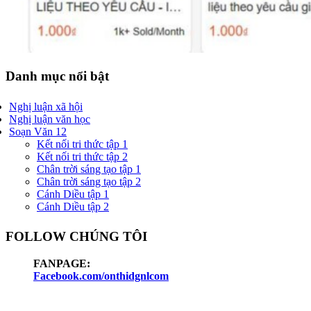
Danh mục nổi bật
Nghị luận xã hội
Nghị luận văn học
Soạn Văn 12
Kết nối tri thức tập 1
Kết nối tri thức tập 2
Chân trời sáng tạo tập 1
Chân trời sáng tạo tập 2
Cánh Diều tập 1
Cánh Diều tập 2
FOLLOW CHÚNG TÔI
FANPAGE:
Facebook.com/onthidgnlcom