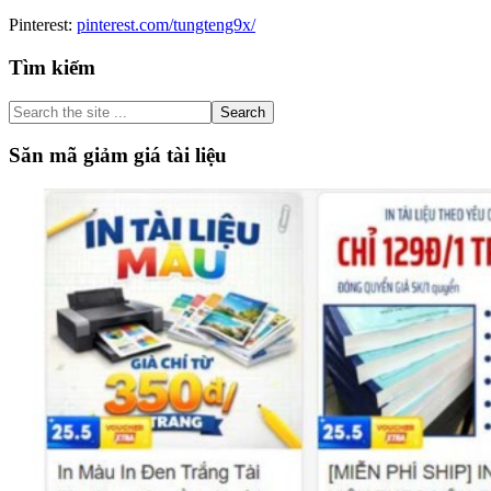
Pinterest:
pinterest.com/tungteng9x/
Primary
Tìm kiếm
Sidebar
Search
the
site
Săn mã giảm giá tài liệu
...