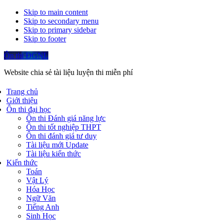
Skip to main content
Skip to secondary menu
Skip to primary sidebar
Skip to footer
Ôn thi ĐGNL
Website chia sẻ tài liệu luyện thi miễn phí
Trang chủ
Giới thiệu
Ôn thi đại học
Ôn thi Đánh giá năng lực
Ôn thi tốt nghiệp THPT
Ôn thi đánh giá tư duy
Tài liệu mới Update
Tài liệu kiến thức
Kiến thức
Toán
Vật Lý
Hóa Học
Ngữ Văn
Tiếng Anh
Sinh Học