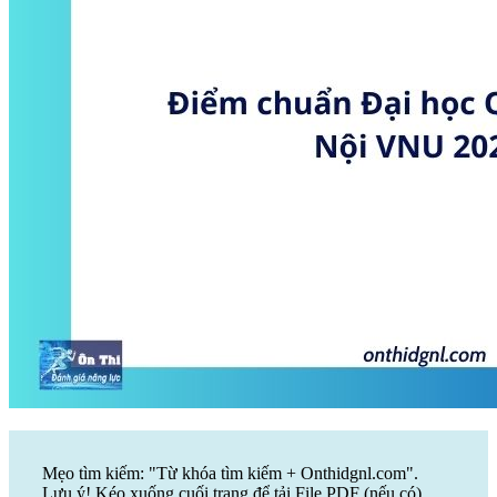
Mẹo tìm kiếm: "Từ khóa tìm kiếm + Onthidgnl.com".
Lưu ý! Kéo xuống cuối trang để tải File PDF (nếu có)