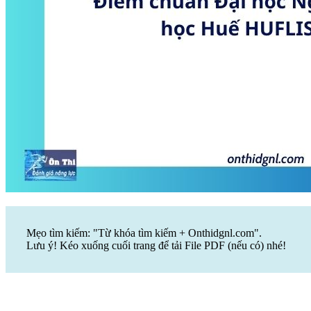
Mẹo tìm kiếm: "Từ khóa tìm kiếm + Onthidgnl.com".
Lưu ý! Kéo xuống cuối trang để tải File PDF (nếu có) nhé!