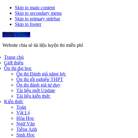
Skip to main content
Skip to secondary menu
Skip to primary sidebar
Skip to footer
Ôn thi ĐGNL
Website chia sẻ tài liệu luyện thi miễn phí
Trang chủ
Giới thiệu
Ôn thi đại học
Ôn thi Đánh giá năng lực
Ôn thi tốt nghiệp THPT
Ôn thi đánh giá tư duy
Tài liệu mới Update
Tài liệu kiến thức
Kiến thức
Toán
Vật Lý
Hóa Học
Ngữ Văn
Tiếng Anh
Sinh Học