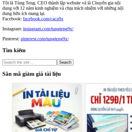
Tôi là Tùng Teng. CEO thành lập website và là Chuyên gia nội
dung với 12 năm kinh nghiệm và chịu trách nhiệm với những nội
dung hữu ích mang lại.
Facebook:
facebook.com/caca9x
Instagram:
instagram.com/tungteng9x/
Pinterest:
pinterest.com/tungteng9x/
Primary
Tìm kiếm
Sidebar
Search
the
site
Săn mã giảm giá tài liệu
...