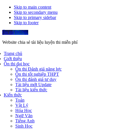
Skip to main content
Skip to secondary menu
Skip to primary sidebar
Skip to footer
Ôn thi ĐGNL
Website chia sẻ tài liệu luyện thi miễn phí
Trang chủ
Giới thiệu
Ôn thi đại học
Ôn thi Đánh giá năng lực
Ôn thi tốt nghiệp THPT
Ôn thi đánh giá tư duy
Tài liệu mới Update
Tài liệu kiến thức
Kiến thức
Toán
Vật Lý
Hóa Học
Ngữ Văn
Tiếng Anh
Sinh Học