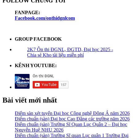
FOLLOW CHÚNG TÔI
FANPAGE:
Facebook.com/onthidgnlcom
GROUP FACEBOOK
2K7 Ôn thi ĐGNL, ĐGTD, Đại học 2025 -
Chia sẻ Kho tài liệu miễn phí
KÊNH YOUTUBE:
Bài viết mới nhất
Điểm sàn xét tuyển Đại học Công nghệ Đông Á năm 2026
Điểm chuẩn (sàn) Đại học Cao Đẳng các trường năm 2026
Điểm chuẩn (sàn) Trường Sĩ Quan Lục Quân 2 – Đại học
Nguyễn Huệ NHU 2026
Điểm chuẩn (sàn) Trường Sĩ quan Lục quân 1 Trường Đại