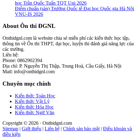
học Trần Quốc Tuấn TQT Uni 2026
Điểm chuẩn (sàn) Trường Quốc tế Đại học Quốc gia Hà Nội
VNU-IS 2026
Footer
About Ôn thi ĐGNL
Onthidgnl.com là website chia sẻ miễn phí các kiến thức học tập,
thông tin về Ôn thi THPT, đại học, luyện thi đánh giá năng lực của
các trường.
Liên hệ:
Phone: 0862902394
Địa chỉ: P. Nguyễn Thị Thập, Trung Hoà, Cầu Giấy, Hà Nội
Mail: info@onthidgnl.com
Chuyên mục chính
Kiến thức Toán Học
Kiến thức Vật Lý
Kiến thức Hóa Học
Kiến thức Ngữ Văn
Copyright © 2026 · Onthidgnl.com
Sitemap
|
Giới thiệu
|
Liên hệ
|
Chính sản bảo mật
|
Điều khoản và
điều kiện