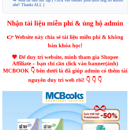
🌟 Mua tài liệu học tập ( Click vào banner phía dưới ủng hộ admin
nhé! Thanks ALL )
Nhận tài liệu miễn phí & ủng hộ admin
👉 Website này chia sẻ tài liệu miễn phí & không
bán khóa học!
💖 Để duy trì website, mình tham gia Shopee
Affiliate – bạn chỉ cần click vào banner(ảnh)
MCBOOK 👇 bên dưới là đã giúp admin có thêm tài
nguyên duy trì web rồi! 👇 👇 👇