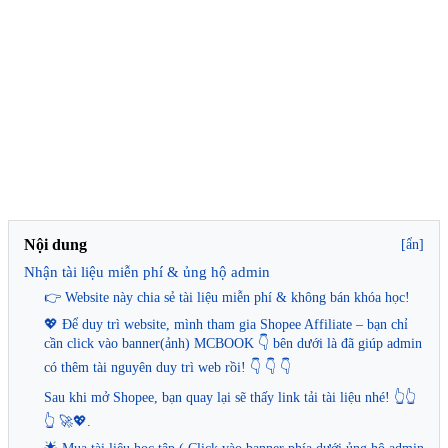
Nội dung
[ẩn]
Nhận tài liệu miễn phí & ủng hộ admin
👉 Website này chia sẻ tài liệu miễn phí & không bán khóa học!
💖 Để duy trì website, mình tham gia Shopee Affiliate – bạn chỉ
cần click vào banner(ảnh) MCBOOK 👇 bên dưới là đã giúp admin
có thêm tài nguyên duy trì web rồi! 👇 👇 👇
Sau khi mở Shopee, bạn quay lại sẽ thấy link tải tài liệu nhé! 👆👆
👆 🚀💖.