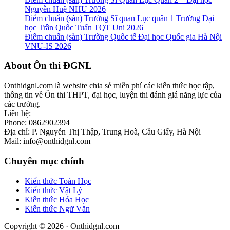
Nguyễn Huệ NHU 2026
Điểm chuẩn (sàn) Trường Sĩ quan Lục quân 1 Trường Đại
học Trần Quốc Tuấn TQT Uni 2026
Điểm chuẩn (sàn) Trường Quốc tế Đại học Quốc gia Hà Nội
VNU-IS 2026
Footer
About Ôn thi ĐGNL
Onthidgnl.com là website chia sẻ miễn phí các kiến thức học tập,
thông tin về Ôn thi THPT, đại học, luyện thi đánh giá năng lực của
các trường.
Liên hệ:
Phone: 0862902394
Địa chỉ: P. Nguyễn Thị Thập, Trung Hoà, Cầu Giấy, Hà Nội
Mail: info@onthidgnl.com
Chuyên mục chính
Kiến thức Toán Học
Kiến thức Vật Lý
Kiến thức Hóa Học
Kiến thức Ngữ Văn
Copyright © 2026 · Onthidgnl.com