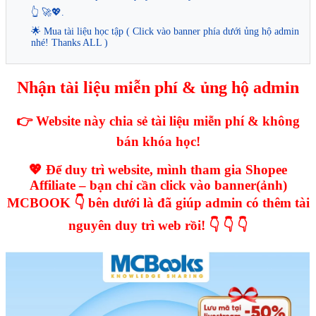
👆 🚀💖.
🌟 Mua tài liệu học tập ( Click vào banner phía dưới ủng hộ admin
nhé! Thanks ALL )
Nhận tài liệu miễn phí & ủng hộ admin
👉 Website này chia sẻ tài liệu miễn phí & không
bán khóa học!
💖 Để duy trì website, mình tham gia Shopee
Affiliate – bạn chỉ cần click vào banner(ảnh)
MCBOOK 👇 bên dưới là đã giúp admin có thêm tài
nguyên duy trì web rồi! 👇 👇 👇