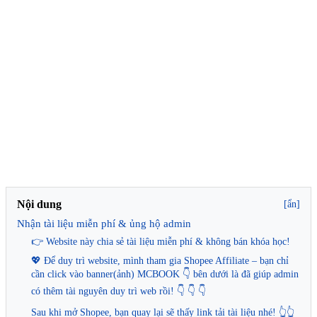
Nội dung
[ẩn]
Nhận tài liệu miễn phí & ủng hộ admin
👉 Website này chia sẻ tài liệu miễn phí & không bán khóa học!
💖 Để duy trì website, mình tham gia Shopee Affiliate – bạn chỉ
cần click vào banner(ảnh) MCBOOK 👇 bên dưới là đã giúp admin
có thêm tài nguyên duy trì web rồi! 👇 👇 👇
Sau khi mở Shopee, bạn quay lại sẽ thấy link tải tài liệu nhé! 👆👆