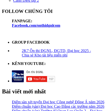
Cánh Diều tập 2
FOLLOW CHÚNG TÔI
FANPAGE:
Facebook.com/onthidgnlcom
GROUP FACEBOOK
2K7 Ôn thi ĐGNL, ĐGTD, Đại học 2025 -
Chia sẻ Kho tài liệu miễn phí
KÊNH YOUTUBE:
Bài viết mới nhất
Điểm sàn xét tuyển Đại học Công nghệ Đông Á năm 2026
Điểm chuẩn (sàn) Đại học Cao Đẳng các trường năm 2026
Điểm chuẩn (sàn) Trường Sĩ Quan Lục Quân 2 – Đại học