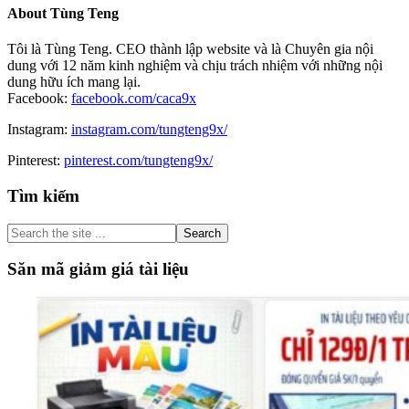
About
Tùng Teng
Tôi là Tùng Teng. CEO thành lập website và là Chuyên gia nội
dung với 12 năm kinh nghiệm và chịu trách nhiệm với những nội
dung hữu ích mang lại.
Facebook:
facebook.com/caca9x
Instagram:
instagram.com/tungteng9x/
Pinterest:
pinterest.com/tungteng9x/
Primary
Tìm kiếm
Sidebar
Search
the
site
Săn mã giảm giá tài liệu
...