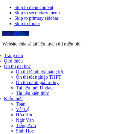
Skip to main content
Skip to secondary menu
Skip to primary sidebar
Skip to footer
Ôn thi ĐGNL
Website chia sẻ tài liệu luyện thi miễn phí
Trang chủ
Giới thiệu
Ôn thi đại học
Ôn thi Đánh giá năng lực
Ôn thi tốt nghiệp THPT
Ôn thi đánh giá tư duy
Tài liệu mới Update
Tài liệu kiến thức
Kiến thức
Toán
Vật Lý
Hóa Học
Ngữ Văn
Tiếng Anh
Sinh Học