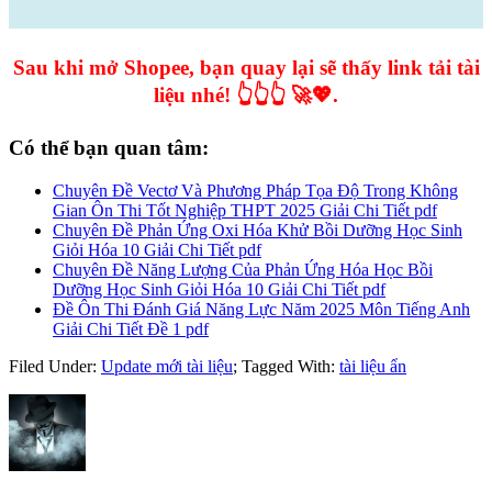
Sau khi mở Shopee, bạn quay lại sẽ thấy link tải tài
liệu nhé! 👆👆👆 🚀💖.
Có thể bạn quan tâm:
Chuyên Đề Vectơ Và Phương Pháp Tọa Độ Trong Không
Gian Ôn Thi Tốt Nghiệp THPT 2025 Giải Chi Tiết pdf
Chuyên Đề Phản Ứng Oxi Hóa Khử Bồi Dưỡng Học Sinh
Giỏi Hóa 10 Giải Chi Tiết pdf
Chuyên Đề Năng Lượng Của Phản Ứng Hóa Học Bồi
Dưỡng Học Sinh Giỏi Hóa 10 Giải Chi Tiết pdf
Đề Ôn Thi Đánh Giá Năng Lực Năm 2025 Môn Tiếng Anh
Giải Chi Tiết Đề 1 pdf
Filed Under:
Update mới tài liệu
;
Tagged With:
tài liệu ẩn