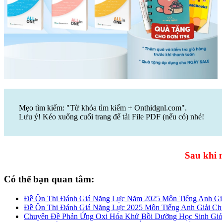
Mẹo tìm kiếm: "Từ khóa tìm kiếm + Onthidgnl.com".
Lưu ý! Kéo xuống cuối trang để tải File PDF (nếu có) nhé!
Sau khi m
Có thể bạn quan tâm:
Đề Ôn Thi Đánh Giá Năng Lực Năm 2025 Môn Tiếng Anh Giải
Đề Ôn Thi Đánh Giá Năng Lực 2025 Môn Tiếng Anh Giải Chi 
Chuyên Đề Phản Ứng Oxi Hóa Khử Bồi Dưỡng Học Sinh Giỏi 