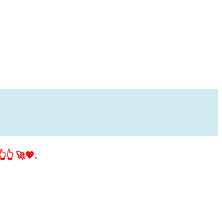
👆👆 🚀💖.