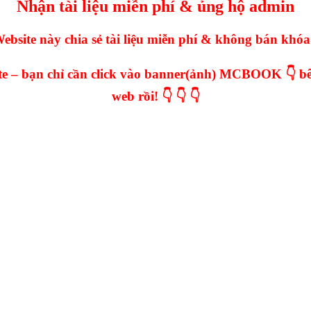
Nhận tài liệu miễn phí & ủng hộ admin
ebsite này chia sẻ tài liệu miễn phí & không bán khóa
iate – bạn chỉ cần click vào banner(ảnh) MCBOOK 👇 bê
web rồi! 👇 👇 👇