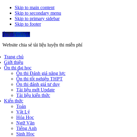
Skip to main content
Skip to secondary menu
Skip to primary sidebar
Skip to footer
Ôn thi ĐGNL
Website chia sẻ tài liệu luyện thi miễn phí
Trang chủ
Giới thiệu
Ôn thi đại học
Ôn thi Đánh giá năng lực
Ôn thi tốt nghiệp THPT
Ôn thi đánh giá tư duy
Tài liệu mới Update
Tài liệu kiến thức
Kiến thức
Toán
Vật Lý
Hóa Học
Ngữ Văn
Tiếng Anh
Sinh Học