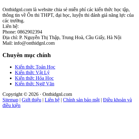
Onthidgnl.com là website chia sẻ miễn phí các kiến thức học tập,
thông tin về Ôn thi THPT, đại học, luyện thi đánh giá năng lực của
các trường.
Liên hệ:
Phone: 0862902394
Địa chỉ: P. Nguyễn Thị Thập, Trung Hoà, Cầu Giấy, Hà Nội
Mail: info@onthidgnl.com
Chuyên mục chính
Kiến thức Toán Học
Kiến thức Vật Lý
Kiến thức Hóa Học
Kiến thức Ngữ Văn
Copyright © 2026 · Onthidgnl.com
Sitemap
|
Giới thiệu
|
Liên hệ
|
Chính sản bảo mật
|
Điều khoản và
điều kiện