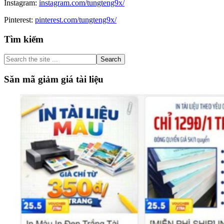
Instagram:
instagram.com/tungteng9x/
Pinterest:
pinterest.com/tungteng9x/
Primary
Tìm kiếm
Sidebar
Search
the
site
Săn mã giảm giá tài liệu
...