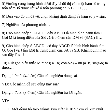
5) Đường cong trong hình dưới đây là đồ thị của một hàm số trong
bốn hàm số được liệt kê ở bốn phương án A B C D , , , .
6) Dựa vào đồ thị đã vẽ, chọn khẳng định đúng về hàm số y = sinx
7) Nghiệm của phương trình…
8) Cho hình chóp S ABCD . đáy ABCD là hình bình hành tâm O .
Gọi M là trung điểm của SB . Giao điểm của DM và (SAC) là…
9) Cho hình chóp S ABCD . có đáy ABCD là hình bình hành tâm
O. Gọi I và J lần lượt là trung điểm của SA và SB. Khẳng định nào
sau đây là sai?
10) Rút gọn biểu thức M = cos( a +b).cos(a-b) – sin (a+b).sin(a-b) ta
được…
Dạng thức 2: (4 điểm) Câu trắc nghiệm đúng sai.
VD: Các mệnh đề sau đúng hay sai?
Dạng thức 3: (3 điểm) Câu trắc nghiệm trả lời ngắn.
VD:
Một đồng hồ treo tường, kim giờ dài 10,57 cm và kim phút