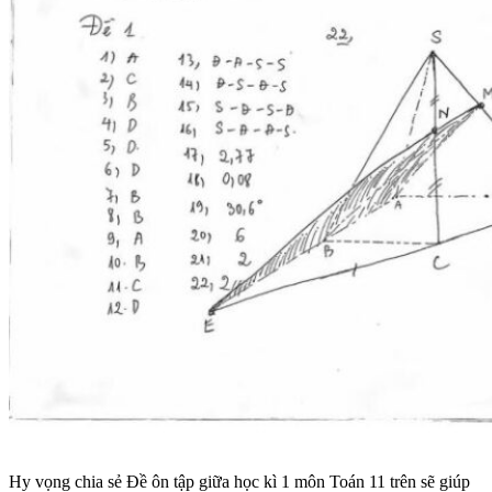
Hy vọng chia sẻ Đề ôn tập giữa học kì 1 môn Toán 11 trên sẽ giúp