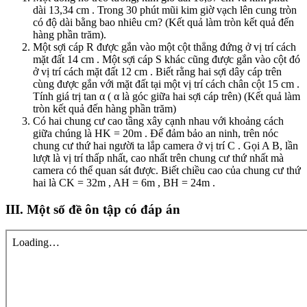
dài 13,34 cm . Trong 30 phút mũi kim giờ vạch lên cung tròn
có độ dài bằng bao nhiêu cm? (Kết quả làm tròn kết quả đến
hàng phần trăm).
Một sợi cáp R được gắn vào một cột thẳng đứng ở vị trí cách
mặt đất 14 cm . Một sợi cáp S khác cũng được gắn vào cột đó
ở vị trí cách mặt đất 12 cm . Biết rằng hai sợi dây cáp trên
cùng được gắn với mặt đất tại một vị trí cách chân cột 15 cm .
Tính giá trị tan α ( α là góc giữa hai sợi cáp trên) (Kết quả làm
tròn kết quả đến hàng phần trăm)
Có hai chung cư cao tầng xây cạnh nhau với khoảng cách
giữa chúng là HK = 20m . Để đảm bảo an ninh, trên nóc
chung cư thứ hai người ta lắp camera ở vị trí C . Gọi A B, lần
lượt là vị trí thấp nhất, cao nhất trên chung cư thứ nhất mà
camera có thể quan sát được. Biết chiều cao của chung cư thứ
hai là CK = 32m , AH = 6m , BH = 24m .
III. Một số đề ôn tập có đáp án