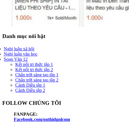
Danh mục nổi bật
Nghị luận xã hội
Nghị luận văn học
Soạn Văn 12
Kết nối tri thức tập 1
Kết nối tri thức tập 2
Chân trời sáng tạo tập 1
Chân trời sáng tạo tập 2
Cánh Diều tập 1
Cánh Diều tập 2
FOLLOW CHÚNG TÔI
FANPAGE:
Facebook.com/onthidgnlcom