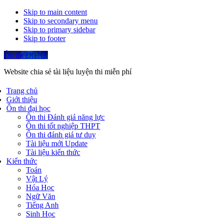
Skip to main content
Skip to secondary menu
Skip to primary sidebar
Skip to footer
Ôn thi ĐGNL
Website chia sẻ tài liệu luyện thi miễn phí
Trang chủ
Giới thiệu
Ôn thi đại học
Ôn thi Đánh giá năng lực
Ôn thi tốt nghiệp THPT
Ôn thi đánh giá tư duy
Tài liệu mới Update
Tài liệu kiến thức
Kiến thức
Toán
Vật Lý
Hóa Học
Ngữ Văn
Tiếng Anh
Sinh Học