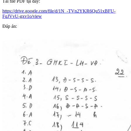
Tải file PDF tại đây:
https://drive.google.com/file/d/1N_-TVn2YKR6Qu51xBFU-
FqJVvU-gxv1o/view
Đáp án: