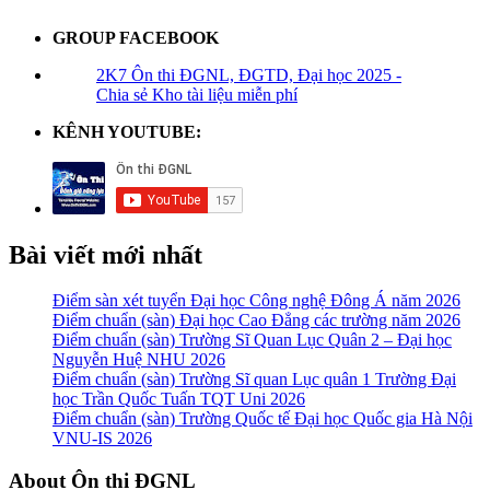
GROUP FACEBOOK
2K7 Ôn thi ĐGNL, ĐGTD, Đại học 2025 -
Chia sẻ Kho tài liệu miễn phí
KÊNH YOUTUBE:
Bài viết mới nhất
Điểm sàn xét tuyển Đại học Công nghệ Đông Á năm 2026
Điểm chuẩn (sàn) Đại học Cao Đẳng các trường năm 2026
Điểm chuẩn (sàn) Trường Sĩ Quan Lục Quân 2 – Đại học
Nguyễn Huệ NHU 2026
Điểm chuẩn (sàn) Trường Sĩ quan Lục quân 1 Trường Đại
học Trần Quốc Tuấn TQT Uni 2026
Điểm chuẩn (sàn) Trường Quốc tế Đại học Quốc gia Hà Nội
VNU-IS 2026
Footer
About Ôn thi ĐGNL