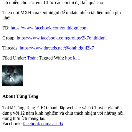
ích nhiều cho các em. Chúc các em thi đạt kết quả cao!
Theo dõi MXH của Onthidgnl để update nhiều tài liệu miễn phí
nhé:
FB:
https://www.facebook.com/onthidgnlcom
Group:
https://www.facebook.com/groups/2k7onthidgnl
Threads:
https://www.threads.net/@onthidgnl2k7
Filed Under:
Toán
;
Tagged With:
học kì 1
About
Tùng Teng
Tôi là Tùng Teng. CEO thành lập website và là Chuyên gia nội
dung với 12 năm kinh nghiệm và chịu trách nhiệm với những nội
dung hữu ích mang lại.
Facebook:
facebook.com/caca9x