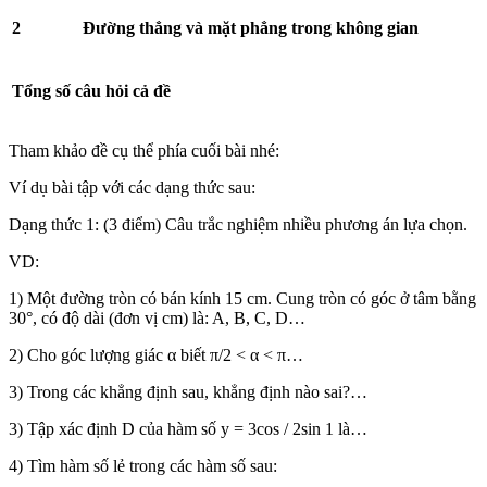
2
Đường thẳng và mặt phẳng trong không gian
Tổng số câu hỏi cả đề
Tham khảo đề cụ thể phía cuối bài nhé:
Ví dụ bài tập với các dạng thức sau:
Dạng thức 1: (3 điểm) Câu trắc nghiệm nhiều phương án lựa chọn.
VD:
1) Một đường tròn có bán kính 15 cm. Cung tròn có góc ở tâm bằng
30°, có độ dài (đơn vị cm) là: A, B, C, D…
2) Cho góc lượng giác α biết π/2 < α < π…
3) Trong các khẳng định sau, khẳng định nào sai?…
3) Tập xác định D của hàm số y = 3cos / 2sin 1 là…
4) Tìm hàm số lẻ trong các hàm số sau: