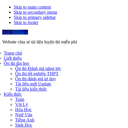
Skip to main content
Skip to secondary menu
Skip to primary sidebar
Skip to footer
Ôn thi ĐGNL
Website chia sẻ tài liệu luyện thi miễn phí
Trang chủ
Giới thiệu
Ôn thi đại học
Ôn thi Đánh giá năng lực
Ôn thi tốt nghiệp THPT
Ôn thi đánh giá tư duy
Tài liệu mới Update
Tài liệu kiến thức
Kiến thức
Toán
Vật Lý
Hóa Học
Ngữ Văn
Tiếng Anh
Sinh Học