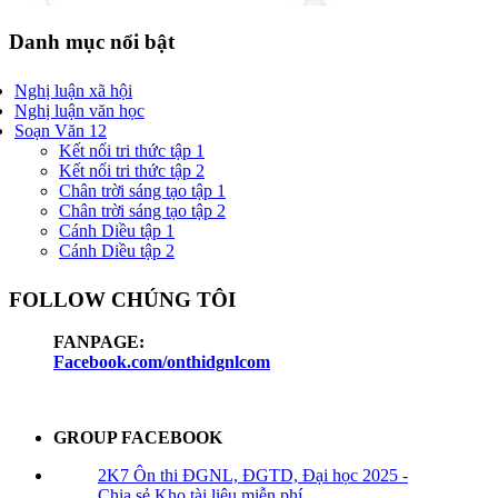
Danh mục nổi bật
Nghị luận xã hội
Nghị luận văn học
Soạn Văn 12
Kết nối tri thức tập 1
Kết nối tri thức tập 2
Chân trời sáng tạo tập 1
Chân trời sáng tạo tập 2
Cánh Diều tập 1
Cánh Diều tập 2
FOLLOW CHÚNG TÔI
FANPAGE:
Facebook.com/onthidgnlcom
GROUP FACEBOOK
2K7 Ôn thi ĐGNL, ĐGTD, Đại học 2025 -
Chia sẻ Kho tài liệu miễn phí