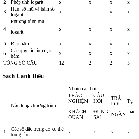
2
Phép tính logarit
x
x
x
x
Hàm số mũ và hàm số
3
x
x
x
logarit
Phương trình mũ –
4
x
x
x
x
logarit
5
Đạo hàm
x
x
x
x
Các quy tắc tính đạo
6
x
x
x
x
hàm
TỔNG SỐ CÂU
12
2
2
3
Sách Cánh Diều
Nhóm câu hỏi
TRẮC
CÂU
TRẢ
NGHIỆM
HỎI
Tự
LỜI
TT
Nội dung chương trình
KHÁCH
ĐÚNG
luận
NGẮN
QUAN
SAI
Các số đặc trưng đo xu thế
1
x
x
x
x
trung tâm