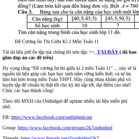
Đề Cương ôn Thi Giữa Kì 2 Môn Toán 11
Tải tài liệu pdf ôn tập mà chúng tôi sưu tập: =>
TẠI ĐÂY
( đã bao
gồm đáp án các đề trên)
Hy vọng rằng “Đề cương ôn thi giữa kì 2 môn Toán 11″… này sẽ là
nguồn tài liệu giúp các bạn học sinh nắm vững kiến thức và tự tin
làm bài hơn trong môn Toán THPT. Hãy cùng nhau khám phá và
luyện tập để chuẩn bị thật tốt cho kỳ thi sắp tới, đạt điểm cao nhé!
Chúc các bạn thành công!
Theo dõi MXH của Onthidgnl để update nhiều tài liệu miễn phí
nhé:
FB:
https://www.facebook.com/onthidgnlcom
Group:
https://www.facebook.com/groups/2k7onthidgnl
Threads:
https://www.threads.net/@onthidgnl2k7