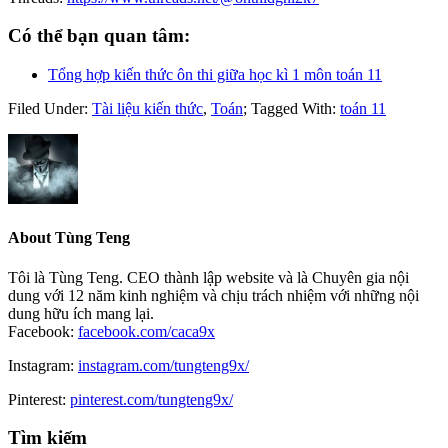
Có thể bạn quan tâm:
Tổng hợp kiến thức ôn thi giữa học kì 1 môn toán 11
Filed Under:
Tài liệu kiến thức
,
Toán
;
Tagged With:
toán 11
About
Tùng Teng
Tôi là Tùng Teng. CEO thành lập website và là Chuyên gia nội
dung với 12 năm kinh nghiệm và chịu trách nhiệm với những nội
dung hữu ích mang lại.
Facebook:
facebook.com/caca9x
Instagram:
instagram.com/tungteng9x/
Pinterest:
pinterest.com/tungteng9x/
Primary
Tìm kiếm