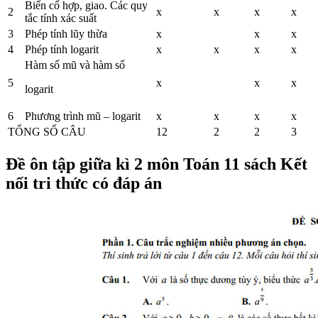
Biến cố hợp, giao. Các quy
2
x
x
x
x
tắc tính xác suất
3
Phép tính lũy thừa
x
x
x
4
Phép tính logarit
x
x
x
x
Hàm số mũ và hàm số
5
x
x
x
logarit
6
Phương trình mũ – logarit
x
x
x
x
TỔNG SỐ CÂU
12
2
2
3
Đề ôn tập giữa kì 2 môn Toán 11 sách Kết
nối tri thức có đáp án