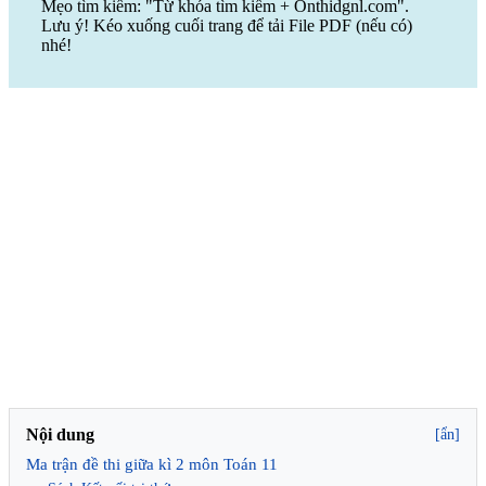
Mẹo tìm kiếm: "Từ khóa tìm kiếm + Onthidgnl.com".
Lưu ý! Kéo xuống cuối trang để tải File PDF (nếu có)
nhé!
Nội dung
[ẩn]
Ma trận đề thi giữa kì 2 môn Toán 11