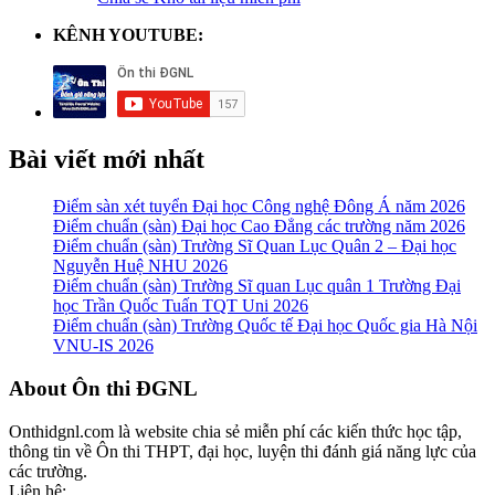
KÊNH YOUTUBE:
Bài viết mới nhất
Điểm sàn xét tuyển Đại học Công nghệ Đông Á năm 2026
Điểm chuẩn (sàn) Đại học Cao Đẳng các trường năm 2026
Điểm chuẩn (sàn) Trường Sĩ Quan Lục Quân 2 – Đại học
Nguyễn Huệ NHU 2026
Điểm chuẩn (sàn) Trường Sĩ quan Lục quân 1 Trường Đại
học Trần Quốc Tuấn TQT Uni 2026
Điểm chuẩn (sàn) Trường Quốc tế Đại học Quốc gia Hà Nội
VNU-IS 2026
Footer
About Ôn thi ĐGNL
Onthidgnl.com là website chia sẻ miễn phí các kiến thức học tập,
thông tin về Ôn thi THPT, đại học, luyện thi đánh giá năng lực của
các trường.
Liên hệ: