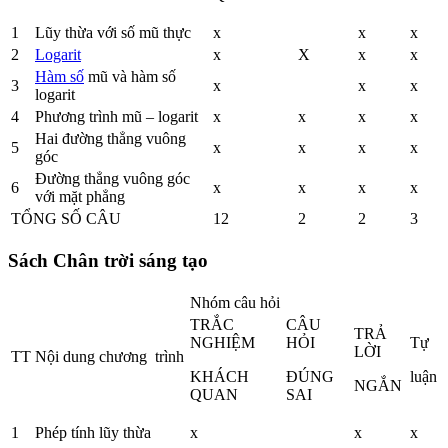
1
Lũy thừa với số mũ thực
x
x
x
2
Logarit
x
X
x
x
Hàm số
mũ và hàm số
3
x
x
x
logarit
4
Phương trình mũ – logarit
x
x
x
x
Hai đường thẳng vuông
5
x
x
x
x
góc
Đường thẳng vuông góc
6
x
x
x
x
với mặt phẳng
TỔNG SỐ CÂU
12
2
2
3
Sách Chân trời sáng tạo
Nhóm câu hỏi
TRẮC
CÂU
TRẢ
NGHIỆM
HỎI
Tự
LỜI
TT
Nội dung chương trình
KHÁCH
ĐÚNG
luận
NGẮN
QUAN
SAI
1
Phép tính lũy thừa
x
x
x