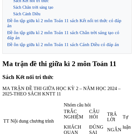
Sách Kết nối tri thức
Sách Chân trời sáng tạo
Sách Cánh Diều
Đề ôn tập giữa kì 2 môn Toán 11 sách Kết nối tri thức có đáp
án
Đề ôn tập giữa kì 2 môn Toán 11 sách Chân trời sáng tạo có
đáp án
Đề ôn tập giữa kì 2 môn Toán 11 sách Cánh Diều có đáp án
Ma trận đề thi giữa kì 2 môn Toán 11
Sách Kết nối tri thức
MA TRẬN ĐỀ THI GIỮA HỌC KỲ 2 – NĂM HỌC 2024 –
2025-THEO SÁCH KNTT 11
Nhóm câu hỏi
TRẮC
CÂU
TRẢ
NGHIỆM
HỎI
Tự
LỜI
TT
Nội dung chương trình
KHÁCH
ĐÚNG
luận
NGẮN
QUAN
SAI