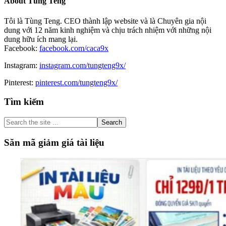
About
Tùng Teng
Tôi là Tùng Teng. CEO thành lập website và là Chuyên gia nội
dung với 12 năm kinh nghiệm và chịu trách nhiệm với những nội
dung hữu ích mang lại.
Facebook:
facebook.com/caca9x
Instagram:
instagram.com/tungteng9x/
Pinterest:
pinterest.com/tungteng9x/
Primary
Tìm kiếm
Sidebar
Search
the
site
Săn mã giảm giá tài liệu
...