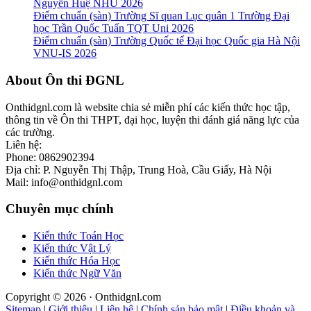
Nguyễn Huệ NHU 2026
Điểm chuẩn (sàn) Trường Sĩ quan Lục quân 1 Trường Đại
học Trần Quốc Tuấn TQT Uni 2026
Điểm chuẩn (sàn) Trường Quốc tế Đại học Quốc gia Hà Nội
VNU-IS 2026
Footer
About Ôn thi ĐGNL
Onthidgnl.com là website chia sẻ miễn phí các kiến thức học tập,
thông tin về Ôn thi THPT, đại học, luyện thi đánh giá năng lực của
các trường.
Liên hệ:
Phone: 0862902394
Địa chỉ: P. Nguyễn Thị Thập, Trung Hoà, Cầu Giấy, Hà Nội
Mail: info@onthidgnl.com
Chuyên mục chính
Kiến thức Toán Học
Kiến thức Vật Lý
Kiến thức Hóa Học
Kiến thức Ngữ Văn
Copyright © 2026 · Onthidgnl.com
Sitemap
|
Giới thiệu
|
Liên hệ
|
Chính sản bảo mật
|
Điều khoản và