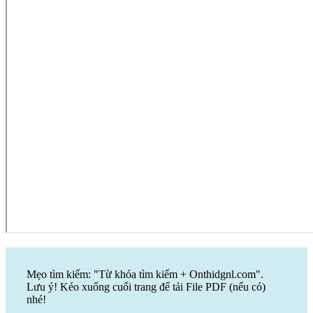
Mẹo tìm kiếm: "Từ khóa tìm kiếm + Onthidgnl.com".
Lưu ý! Kéo xuống cuối trang để tải File PDF (nếu có)
nhé!