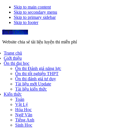
Skip to main content
Skip to secondary menu
Skip to primary sidebar
Skip to footer
Ôn thi ĐGNL
Website chia sẻ tài liệu luyện thi miễn phí
Trang chủ
Giới thiệu
Ôn thi đại học
Ôn thi Đánh giá năng lực
Ôn thi tốt nghiệp THPT
Ôn thi đánh giá tư duy
Tài liệu mới Update
Tài liệu kiến thức
Kiến thức
Toán
Vật Lý
Hóa Học
Ngữ Văn
Tiếng Anh
Sinh Học